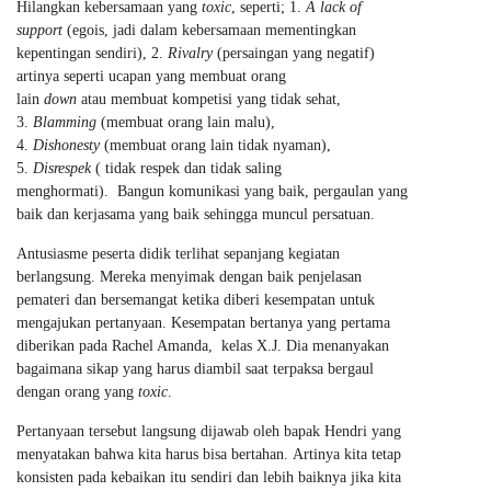
Hilangkan kebersamaan yang
toxic
, seperti; 1.
A lack of
support
(egois, jadi dalam kebersamaan mementingkan
kepentingan sendiri), 2.
Rivalry
(persaingan yang negatif)
artinya seperti ucapan yang membuat orang
lain
down
atau membuat kompetisi yang tidak sehat,
3.
Blamming
(membuat orang lain malu),
4.
Dishonesty
(membuat orang lain tidak nyaman),
5.
Disrespek
( tidak respek dan tidak saling
menghormati). Bangun komunikasi yang baik, pergaulan yang
baik dan kerjasama yang baik sehingga muncul persatuan.
Antusiasme peserta didik terlihat sepanjang kegiatan
berlangsung. Mereka menyimak dengan baik penjelasan
pemateri dan bersemangat ketika diberi kesempatan untuk
mengajukan pertanyaan. Kesempatan bertanya yang pertama
diberikan pada Rachel Amanda, kelas X.J. Dia menanyakan
bagaimana sikap yang harus diambil saat terpaksa bergaul
dengan orang yang
toxic
.
Pertanyaan tersebut langsung dijawab oleh bapak Hendri yang
menyatakan bahwa kita harus bisa bertahan. Artinya kita tetap
konsisten pada kebaikan itu sendiri dan lebih baiknya jika kita