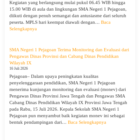
KORPRI
Kegiatan yang berlangsung mulai pukul 06.45 WIB hingga
15.00 WIB di aula dan lingkungan SMA Negeri 1 Pejagoan,
diikuti dengan penuh semangat dan antusiasme dari seluruh
peserta. MPLS hari keempat diawali dengan…
Baca
:
Selengkapnya
MPLS
Ramah
Hari
SMA Negeri 1 Pejagoan Terima Monitoring dan Evaluasi dari
Keempat
Pengawas Dinas Provinsi dan Cabang Dinas Pendidikan
:
Wilayah IX
Menumbuhkan
16 Juli 2026
Karakter,
Pejagoan– Dalam upaya peningkatan kualitas
Wawasan,
penyelenggaraan pendidikan, SMA Negeri 1 Pejagoan
dan
menerima kunjungan monitoring dan evaluasi (monev) dari
Kepedulian
Pengawas Dinas Provinsi Jawa Tengah dan Pengawas SMA
Lingkungan
Cabang Dinas Pendidikan Wilayah IX Provinsi Jawa Tengah
pada Rabu, 15 Juli 2026. Kepala Sekolah SMA Negeri 1
Pejagoan pun menyambut baik kegiatan monev ini sebagai
:
bentuk pendampingan dari…
Baca Selengkapnya
SMA
Negeri