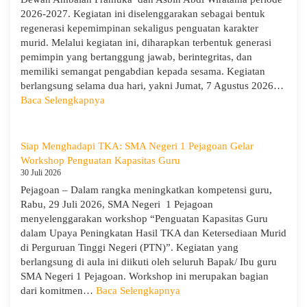
2026-2027. Kegiatan ini diselenggarakan sebagai bentuk
regenerasi kepemimpinan sekaligus penguatan karakter
murid. Melalui kegiatan ini, diharapkan terbentuk generasi
pemimpin yang bertanggung jawab, berintegritas, dan
memiliki semangat pengabdian kepada sesama. Kegiatan
berlangsung selama dua hari, yakni Jumat, 7 Agustus 2026…
:
Baca Selengkapnya
Pelantikan
Dewan
Ambalan
Siap Menghadapi TKA: SMA Negeri 1 Pejagoan Gelar
Pramuka
Workshop Penguatan Kapasitas Guru
dan
30 Juli 2026
Asbin
Pejagoan – Dalam rangka meningkatkan kompetensi guru,
Abdi
Rabu, 29 Juli 2026, SMA Negeri 1 Pejagoan
Wiratama
menyelenggarakan workshop “Penguatan Kapasitas Guru
SMAN
dalam Upaya Peningkatan Hasil TKA dan Ketersediaan Murid
1
di Perguruan Tinggi Negeri (PTN)”. Kegiatan yang
Pejagoan
berlangsung di aula ini diikuti oleh seluruh Bapak/ Ibu guru
SMA Negeri 1 Pejagoan. Workshop ini merupakan bagian
:
dari komitmen…
Baca Selengkapnya
Siap