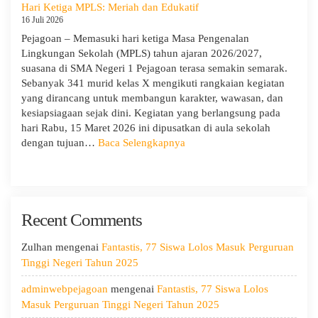
1
Hari Ketiga MPLS: Meriah dan Edukatif
Pejagoan
16 Juli 2026
Terima
Pejagoan – Memasuki hari ketiga Masa Pengenalan
Monitoring
Lingkungan Sekolah (MPLS) tahun ajaran 2026/2027,
dan
suasana di SMA Negeri 1 Pejagoan terasa semakin semarak.
Evaluasi
Sebanyak 341 murid kelas X mengikuti rangkaian kegiatan
dari
yang dirancang untuk membangun karakter, wawasan, dan
Pengawas
kesiapsiagaan sejak dini. Kegiatan yang berlangsung pada
Dinas
hari Rabu, 15 Maret 2026 ini dipusatkan di aula sekolah
Provinsi
:
dengan tujuan…
Baca Selengkapnya
dan
Hari
Cabang
Ketiga
Dinas
MPLS:
Pendidikan
Meriah
Wilayah
Recent Comments
dan
IX
Edukatif
Zulhan
mengenai
Fantastis, 77 Siswa Lolos Masuk Perguruan
Tinggi Negeri Tahun 2025
adminwebpejagoan
mengenai
Fantastis, 77 Siswa Lolos
Masuk Perguruan Tinggi Negeri Tahun 2025