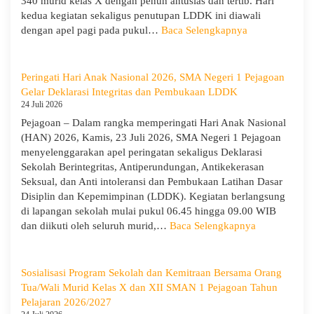
340 murid kelas X dengan penuh antusias dan tertib. Hari
Bekal
kedua kegiatan sekaligus penutupan LDDK ini diawali
Sisw
:
dengan apel pagi pada pukul…
Baca Selengkapnya
Bijak
Penutupan
Memi
LDDK
Perga
SMA
Peringati Hari Anak Nasional 2026, SMA Negeri 1 Pejagoan
Demi
Negeri
Gelar Deklarasi Integritas dan Pembukaan LDDK
Masa
1
24 Juli 2026
Depa
Pejagoan
Pejagoan – Dalam rangka memperingati Hari Anak Nasional
Cera
Tahun
(HAN) 2026, Kamis, 23 Juli 2026, SMA Negeri 1 Pejagoan
Ajaran
menyelenggarakan apel peringatan sekaligus Deklarasi
2026/2027:
Sekolah Berintegritas, Antiperundungan, Antikekerasan
Berjalan
Seksual, dan Anti intoleransi dan Pembukaan Latihan Dasar
Khidmat
Disiplin dan Kepemimpinan (LDDK). Kegiatan berlangsung
di lapangan sekolah mulai pukul 06.45 hingga 09.00 WIB
:
dan diikuti oleh seluruh murid,…
Baca Selengkapnya
Peringati
Hari
Anak
Sosialisasi Program Sekolah dan Kemitraan Bersama Orang
Nasional
Tua/Wali Murid Kelas X dan XII SMAN 1 Pejagoan Tahun
2026,
Pelajaran 2026/2027
SMA