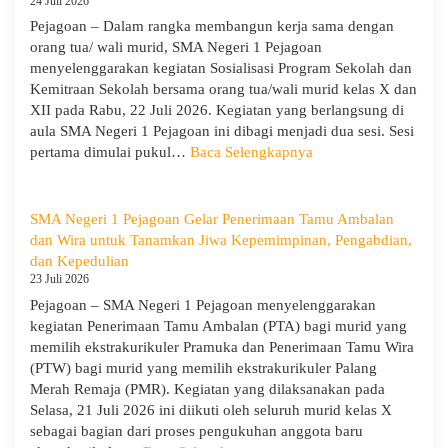
24 Juli 2026
Negeri
Pejagoan – Dalam rangka membangun kerja sama dengan
1
orang tua/ wali murid, SMA Negeri 1 Pejagoan
Pejagoan
menyelenggarakan kegiatan Sosialisasi Program Sekolah dan
Gelar
Kemitraan Sekolah bersama orang tua/wali murid kelas X dan
Deklarasi
XII pada Rabu, 22 Juli 2026. Kegiatan yang berlangsung di
Integritas
aula SMA Negeri 1 Pejagoan ini dibagi menjadi dua sesi. Sesi
dan
:
pertama dimulai pukul…
Baca Selengkapnya
Pembukaan
Sosialisasi
LDDK
Program
Sekolah
SMA Negeri 1 Pejagoan Gelar Penerimaan Tamu Ambalan
dan
dan Wira untuk Tanamkan Jiwa Kepemimpinan, Pengabdian,
Kemitraan
dan Kepedulian
Bersama
23 Juli 2026
Orang
Pejagoan – SMA Negeri 1 Pejagoan menyelenggarakan
Tua/Wali
kegiatan Penerimaan Tamu Ambalan (PTA) bagi murid yang
Murid
memilih ekstrakurikuler Pramuka dan Penerimaan Tamu Wira
Kelas
(PTW) bagi murid yang memilih ekstrakurikuler Palang
X
Merah Remaja (PMR). Kegiatan yang dilaksanakan pada
dan
Selasa, 21 Juli 2026 ini diikuti oleh seluruh murid kelas X
XII
sebagai bagian dari proses pengukuhan anggota baru
SMAN