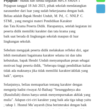
Pejagoan
– Masuk hari kedua kegiatan MPLS SMAN 1
Pejagoan tanggal 18 Juli 2023, pihak sekolah mendatangkan
narasumber dari luar yang sudah bekerjasama dengan baik.
Beliau adalah Bapak Hendri Unduh, M. Pd,. C. NNLP. C.
STMI., yang mengisi materi Pendidikan Karakter
dan Tata Krama Peserta Didik. Harapannya, setelah kegiatan ini
peserta didik memiliki karakter dan tata krama yang
baik saat berada di lingkungan sekolah maupun di luar
lingkungan sekolah.
Sebelum mengajak peserta didik melakukan refleksi diri, agar
lebih memahami bagaimana karakter selama ini dan tahu
kebutuhan, bapak Hendri Unduh menyampaikan pesan sebagai
motivasi bagi peserta didik, “Seberapa tinggi pendidikan kalian
tidak ada maknanya jika tidak memiliki karakter/akhlak yang
baik”, ujarnya.
Selanjutnya, beliau memaparkan tentang karakter dengan
mengutip hadist riwayat Al-Baihaqi “Sesungguhnya aku
(Rasulullah) diutus hanya untuk menyempurnakan akhlak yang
mulia”. Adapun ciri-ciri karakter yang baik ada tiga tahap yaitu
; tahap 1. Husnul Mu’asyaroh (bisa berinteraksi dengan baik