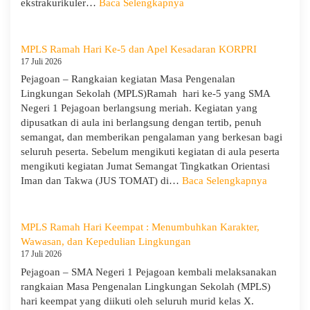
:
ekstrakurikuler…
Baca Selengkapnya
1
SMA
Pejagoan
Negeri
Tahun
1
MPLS Ramah Hari Ke-5 dan Apel Kesadaran KORPRI
Pelajaran
Pejagoan
17 Juli 2026
2026/2027
Gelar
Pejagoan – Rangkaian kegiatan Masa Pengenalan
Penerimaan
Lingkungan Sekolah (MPLS)Ramah hari ke-5 yang SMA
Tamu
Negeri 1 Pejagoan berlangsung meriah. Kegiatan yang
Ambalan
dipusatkan di aula ini berlangsung dengan tertib, penuh
dan
semangat, dan memberikan pengalaman yang berkesan bagi
Wira
seluruh peserta. Sebelum mengikuti kegiatan di aula peserta
untuk
mengikuti kegiatan Jumat Semangat Tingkatkan Orientasi
Tanamkan
:
Iman dan Takwa (JUS TOMAT) di…
Baca Selengkapnya
Jiwa
MPLS
Kepemimpinan,
Ramah
Pengabdian,
Hari
MPLS Ramah Hari Keempat : Menumbuhkan Karakter,
dan
Ke-
Wawasan, dan Kepedulian Lingkungan
Kepedulian
5
17 Juli 2026
dan
Pejagoan – SMA Negeri 1 Pejagoan kembali melaksanakan
Apel
rangkaian Masa Pengenalan Lingkungan Sekolah (MPLS)
Kesadara
hari keempat yang diikuti oleh seluruh murid kelas X.