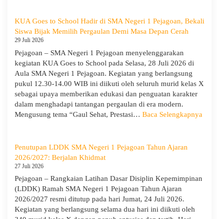
Menghadapi
TKA:
KUA Goes to School Hadir di SMA Negeri 1 Pejagoan, Bekali
SMA
Siswa Bijak Memilih Pergaulan Demi Masa Depan Cerah
Negeri
29 Juli 2026
1
Pejagoan – SMA Negeri 1 Pejagoan menyelenggarakan
Pejagoan
kegiatan KUA Goes to School pada Selasa, 28 Juli 2026 di
Gelar
Aula SMA Negeri 1 Pejagoan. Kegiatan yang berlangsung
Workshop
pukul 12.30-14.00 WIB ini diikuti oleh seluruh murid kelas X
Penguatan
sebagai upaya memberikan edukasi dan penguatan karakter
Kapasitas
dalam menghadapi tantangan pergaulan di era modern.
Guru
:
Mengusung tema “Gaul Sehat, Prestasi…
Baca Selengkapnya
KUA
Goes
to
Penutupan LDDK SMA Negeri 1 Pejagoan Tahun Ajaran
Scho
2026/2027: Berjalan Khidmat
Hadir
27 Juli 2026
di
Pejagoan – Rangkaian Latihan Dasar Disiplin Kepemimpinan
SMA
(LDDK) Ramah SMA Negeri 1 Pejagoan Tahun Ajaran
Neger
2026/2027 resmi ditutup pada hari Jumat, 24 Juli 2026.
1
Kegiatan yang berlangsung selama dua hari ini diikuti oleh
Pejag