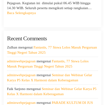
Pejagoan. Kegiatan ini dimulai pukul 06.45 WIB hingga
14.30 WIB. Seluruh peserta mengikuti setiap rangkaian…
:
Baca Selengkapnya
MPLS
Ramah
Hari
Kedua:
Recent Comments
Menggali
Potensi
Diri,
Zulhan
mengenai
Fantastis, 77 Siswa Lolos Masuk Perguruan
Menjaga
Tinggi Negeri Tahun 2025
Kesehatan,
adminwebpejagoan
mengenai
Fantastis, 77 Siswa Lolos
dan
Masuk Perguruan Tinggi Negeri Tahun 2025
Menumbuhkan
Kepedulian
adminwebpejagoan
mengenai
Seminar dan Webinar Gelar
Karya P5 Kelas X Harmoni dalam Keberagaman
Faik Sarjono
mengenai
Seminar dan Webinar Gelar Karya P5
Kelas X Harmoni dalam Keberagaman
adminwebpejagoan
mengenai
PARADE KULTUM DI JUS