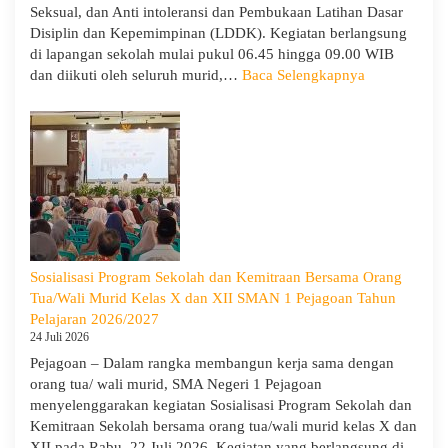
Seksual, dan Anti intoleransi dan Pembukaan Latihan Dasar
Disiplin dan Kepemimpinan (LDDK). Kegiatan berlangsung
di lapangan sekolah mulai pukul 06.45 hingga 09.00 WIB
:
dan diikuti oleh seluruh murid,…
Baca Selengkapnya
Peringati
Hari
Anak
Nasional
2026,
SMA
Negeri
1
Pejagoan
Sosialisasi Program Sekolah dan Kemitraan Bersama Orang
Gelar
Tua/Wali Murid Kelas X dan XII SMAN 1 Pejagoan Tahun
Deklarasi
Pelajaran 2026/2027
Integritas
24 Juli 2026
dan
Pejagoan – Dalam rangka membangun kerja sama dengan
Pembukaan
orang tua/ wali murid, SMA Negeri 1 Pejagoan
LDDK
menyelenggarakan kegiatan Sosialisasi Program Sekolah dan
Kemitraan Sekolah bersama orang tua/wali murid kelas X dan
XII pada Rabu, 22 Juli 2026. Kegiatan yang berlangsung di