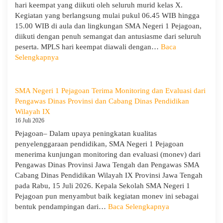
hari keempat yang diikuti oleh seluruh murid kelas X.
Kegiatan yang berlangsung mulai pukul 06.45 WIB hingga
15.00 WIB di aula dan lingkungan SMA Negeri 1 Pejagoan,
diikuti dengan penuh semangat dan antusiasme dari seluruh
peserta. MPLS hari keempat diawali dengan…
Baca
:
Selengkapnya
MPLS
Ramah
Hari
SMA Negeri 1 Pejagoan Terima Monitoring dan Evaluasi dari
Keempat
Pengawas Dinas Provinsi dan Cabang Dinas Pendidikan
:
Wilayah IX
Menumbuhkan
16 Juli 2026
Karakter,
Pejagoan– Dalam upaya peningkatan kualitas
Wawasan,
penyelenggaraan pendidikan, SMA Negeri 1 Pejagoan
dan
menerima kunjungan monitoring dan evaluasi (monev) dari
Kepedulian
Pengawas Dinas Provinsi Jawa Tengah dan Pengawas SMA
Lingkungan
Cabang Dinas Pendidikan Wilayah IX Provinsi Jawa Tengah
pada Rabu, 15 Juli 2026. Kepala Sekolah SMA Negeri 1
Pejagoan pun menyambut baik kegiatan monev ini sebagai
:
bentuk pendampingan dari…
Baca Selengkapnya
SMA