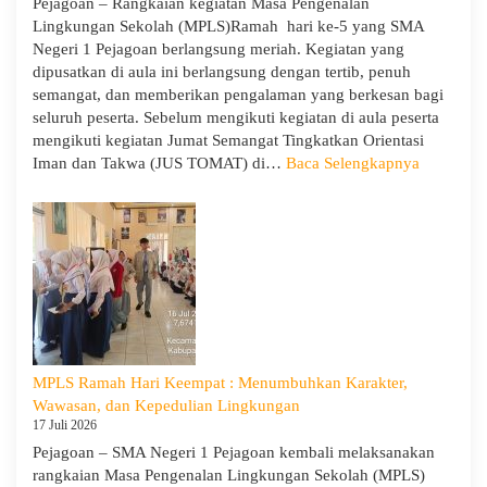
Pejagoan – Rangkaian kegiatan Masa Pengenalan
Penerimaan
Lingkungan Sekolah (MPLS)Ramah hari ke-5 yang SMA
Tamu
Negeri 1 Pejagoan berlangsung meriah. Kegiatan yang
Ambalan
dipusatkan di aula ini berlangsung dengan tertib, penuh
dan
semangat, dan memberikan pengalaman yang berkesan bagi
Wira
seluruh peserta. Sebelum mengikuti kegiatan di aula peserta
untuk
mengikuti kegiatan Jumat Semangat Tingkatkan Orientasi
Tanamkan
:
Iman dan Takwa (JUS TOMAT) di…
Baca Selengkapnya
Jiwa
MPLS
Kepemimpinan,
Ramah
Pengabdian,
Hari
dan
Ke-
Kepedulian
5
dan
Apel
Kesadara
KORPRI
MPLS Ramah Hari Keempat : Menumbuhkan Karakter,
Wawasan, dan Kepedulian Lingkungan
17 Juli 2026
Pejagoan – SMA Negeri 1 Pejagoan kembali melaksanakan
rangkaian Masa Pengenalan Lingkungan Sekolah (MPLS)