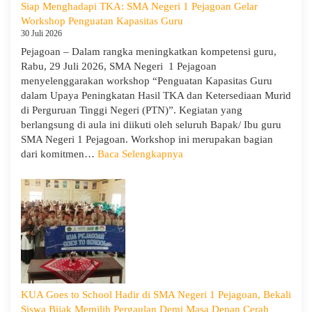
Siap Menghadapi TKA: SMA Negeri 1 Pejagoan Gelar
Workshop Penguatan Kapasitas Guru
30 Juli 2026
Pejagoan – Dalam rangka meningkatkan kompetensi guru,
Rabu, 29 Juli 2026, SMA Negeri 1 Pejagoan
menyelenggarakan workshop “Penguatan Kapasitas Guru
dalam Upaya Peningkatan Hasil TKA dan Ketersediaan Murid
di Perguruan Tinggi Negeri (PTN)”. Kegiatan yang
berlangsung di aula ini diikuti oleh seluruh Bapak/ Ibu guru
SMA Negeri 1 Pejagoan. Workshop ini merupakan bagian
:
dari komitmen…
Baca Selengkapnya
Siap
Menghadapi
TKA:
SMA
Negeri
1
Pejagoan
Gelar
Workshop
KUA Goes to School Hadir di SMA Negeri 1 Pejagoan, Bekali
Penguatan
Siswa Bijak Memilih Pergaulan Demi Masa Depan Cerah