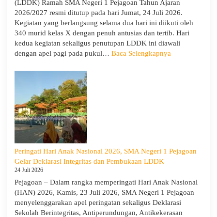
(LDDK) Ramah SMA Negeri 1 Pejagoan Tahun Ajaran
Memi
2026/2027 resmi ditutup pada hari Jumat, 24 Juli 2026.
Perga
Kegiatan yang berlangsung selama dua hari ini diikuti oleh
Demi
340 murid kelas X dengan penuh antusias dan tertib. Hari
Masa
kedua kegiatan sekaligus penutupan LDDK ini diawali
Depa
:
dengan apel pagi pada pukul…
Baca Selengkapnya
Cera
Penutupan
LDDK
SMA
Negeri
1
Pejagoan
Tahun
Ajaran
2026/2027:
Peringati Hari Anak Nasional 2026, SMA Negeri 1 Pejagoan
Berjalan
Gelar Deklarasi Integritas dan Pembukaan LDDK
Khidmat
24 Juli 2026
Pejagoan – Dalam rangka memperingati Hari Anak Nasional
(HAN) 2026, Kamis, 23 Juli 2026, SMA Negeri 1 Pejagoan
menyelenggarakan apel peringatan sekaligus Deklarasi
Sekolah Berintegritas, Antiperundungan, Antikekerasan