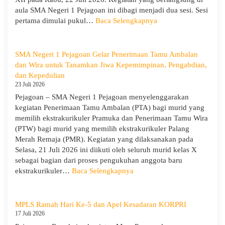
aula SMA Negeri 1 Pejagoan ini dibagi menjadi dua sesi. Sesi
:
pertama dimulai pukul…
Baca Selengkapnya
Sosialisasi
Program
Sekolah
SMA Negeri 1 Pejagoan Gelar Penerimaan Tamu Ambalan
dan
dan Wira untuk Tanamkan Jiwa Kepemimpinan, Pengabdian,
Kemitraan
dan Kepedulian
Bersama
23 Juli 2026
Orang
Pejagoan – SMA Negeri 1 Pejagoan menyelenggarakan
Tua/Wali
kegiatan Penerimaan Tamu Ambalan (PTA) bagi murid yang
Murid
memilih ekstrakurikuler Pramuka dan Penerimaan Tamu Wira
Kelas
(PTW) bagi murid yang memilih ekstrakurikuler Palang
X
Merah Remaja (PMR). Kegiatan yang dilaksanakan pada
dan
Selasa, 21 Juli 2026 ini diikuti oleh seluruh murid kelas X
XII
sebagai bagian dari proses pengukuhan anggota baru
SMAN
:
ekstrakurikuler…
Baca Selengkapnya
1
SMA
Pejagoan
Negeri
Tahun
1
MPLS Ramah Hari Ke-5 dan Apel Kesadaran KORPRI
Pelajaran
Pejagoan
17 Juli 2026
2026/2027
Gelar