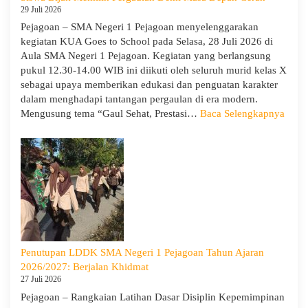
Kapasitas
29 Juli 2026
Guru
Pejagoan – SMA Negeri 1 Pejagoan menyelenggarakan
kegiatan KUA Goes to School pada Selasa, 28 Juli 2026 di
Aula SMA Negeri 1 Pejagoan. Kegiatan yang berlangsung
pukul 12.30-14.00 WIB ini diikuti oleh seluruh murid kelas X
sebagai upaya memberikan edukasi dan penguatan karakter
dalam menghadapi tantangan pergaulan di era modern.
:
Mengusung tema “Gaul Sehat, Prestasi…
Baca Selengkapnya
KUA
Goes
to
Scho
Hadir
di
SMA
Neger
1
Penutupan LDDK SMA Negeri 1 Pejagoan Tahun Ajaran
Pejag
2026/2027: Berjalan Khidmat
Bekal
27 Juli 2026
Sisw
Pejagoan – Rangkaian Latihan Dasar Disiplin Kepemimpinan
Bijak