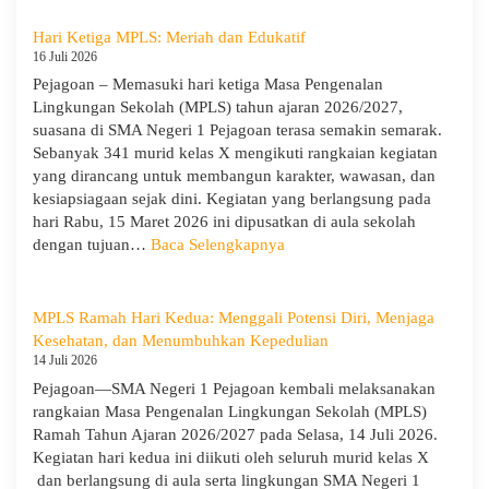
Negeri
1
Hari Ketiga MPLS: Meriah dan Edukatif
Pejagoan
16 Juli 2026
Terima
Pejagoan – Memasuki hari ketiga Masa Pengenalan
Monitoring
Lingkungan Sekolah (MPLS) tahun ajaran 2026/2027,
dan
suasana di SMA Negeri 1 Pejagoan terasa semakin semarak.
Evaluasi
Sebanyak 341 murid kelas X mengikuti rangkaian kegiatan
dari
yang dirancang untuk membangun karakter, wawasan, dan
Pengawas
kesiapsiagaan sejak dini. Kegiatan yang berlangsung pada
Dinas
hari Rabu, 15 Maret 2026 ini dipusatkan di aula sekolah
Provinsi
:
dengan tujuan…
Baca Selengkapnya
dan
Hari
Cabang
Ketiga
Dinas
MPLS:
MPLS Ramah Hari Kedua: Menggali Potensi Diri, Menjaga
Pendidikan
Meriah
Kesehatan, dan Menumbuhkan Kepedulian
Wilayah
dan
14 Juli 2026
IX
Edukatif
Pejagoan—SMA Negeri 1 Pejagoan kembali melaksanakan
rangkaian Masa Pengenalan Lingkungan Sekolah (MPLS)
Ramah Tahun Ajaran 2026/2027 pada Selasa, 14 Juli 2026.
Kegiatan hari kedua ini diikuti oleh seluruh murid kelas X
dan berlangsung di aula serta lingkungan SMA Negeri 1