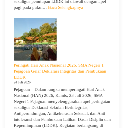
sekaligus penutupan LDDK ini diawali dengan apel
Cerah
:
pagi pada pukul…
Baca Selengkapnya
Penutupan
LDDK
SMA
Negeri
1
Pejagoan
Tahun
Ajaran
2026/2027:
Peringati Hari Anak Nasional 2026, SMA Negeri 1
Berjalan
Pejagoan Gelar Deklarasi Integritas dan Pembukaan
Khidmat
LDDK
24 Juli 2026
Pejagoan – Dalam rangka memperingati Hari Anak
Nasional (HAN) 2026, Kamis, 23 Juli 2026, SMA
Negeri 1 Pejagoan menyelenggarakan apel peringatan
sekaligus Deklarasi Sekolah Berintegritas,
Antiperundungan, Antikekerasan Seksual, dan Anti
intoleransi dan Pembukaan Latihan Dasar Disiplin dan
Kepemimpinan (LDDK). Kegiatan berlangsung di