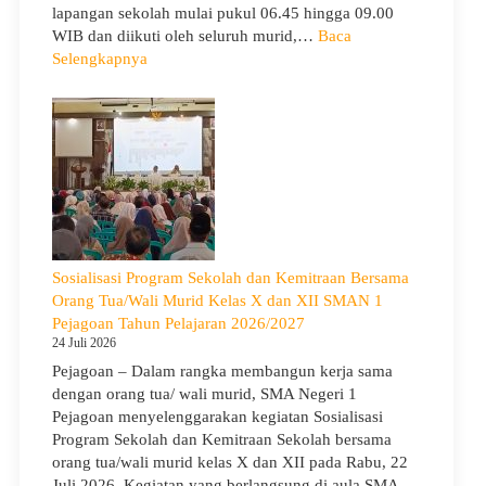
lapangan sekolah mulai pukul 06.45 hingga 09.00
WIB dan diikuti oleh seluruh murid,…
Baca
:
Selengkapnya
Peringati
Hari
Anak
Nasional
2026,
SMA
Negeri
1
Pejagoan
Sosialisasi Program Sekolah dan Kemitraan Bersama
Gelar
Orang Tua/Wali Murid Kelas X dan XII SMAN 1
Deklarasi
Pejagoan Tahun Pelajaran 2026/2027
Integritas
24 Juli 2026
dan
Pejagoan – Dalam rangka membangun kerja sama
Pembukaan
dengan orang tua/ wali murid, SMA Negeri 1
LDDK
Pejagoan menyelenggarakan kegiatan Sosialisasi
Program Sekolah dan Kemitraan Sekolah bersama
orang tua/wali murid kelas X dan XII pada Rabu, 22
Juli 2026. Kegiatan yang berlangsung di aula SMA