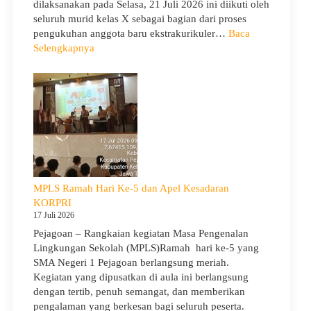
dilaksanakan pada Selasa, 21 Juli 2026 ini diikuti oleh
seluruh murid kelas X sebagai bagian dari proses
pengukuhan anggota baru ekstrakurikuler…
Baca
:
Selengkapnya
SMA
Negeri
1
Pejagoan
Gelar
Penerimaan
Tamu
Ambalan
dan
MPLS Ramah Hari Ke-5 dan Apel Kesadaran
Wira
KORPRI
untuk
17 Juli 2026
Tanamkan
Pejagoan – Rangkaian kegiatan Masa Pengenalan
Jiwa
Lingkungan Sekolah (MPLS)Ramah hari ke-5 yang
Kepemimpinan,
SMA Negeri 1 Pejagoan berlangsung meriah.
Pengabdian,
Kegiatan yang dipusatkan di aula ini berlangsung
dan
dengan tertib, penuh semangat, dan memberikan
Kepedulian
pengalaman yang berkesan bagi seluruh peserta.