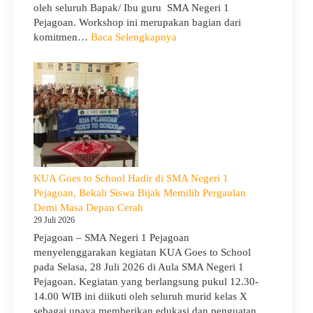
oleh seluruh Bapak/ Ibu guru SMA Negeri 1
Pejagoan. Workshop ini merupakan bagian dari
:
komitmen…
Baca Selengkapnya
Siap
Menghadapi
TKA:
SMA
Negeri
1
Pejagoan
Gelar
Workshop
KUA Goes to School Hadir di SMA Negeri 1
Penguatan
Pejagoan, Bekali Siswa Bijak Memilih Pergaulan
Kapasitas
Demi Masa Depan Cerah
Guru
29 Juli 2026
Pejagoan – SMA Negeri 1 Pejagoan
menyelenggarakan kegiatan KUA Goes to School
pada Selasa, 28 Juli 2026 di Aula SMA Negeri 1
Pejagoan. Kegiatan yang berlangsung pukul 12.30-
14.00 WIB ini diikuti oleh seluruh murid kelas X
sebagai upaya memberikan edukasi dan penguatan