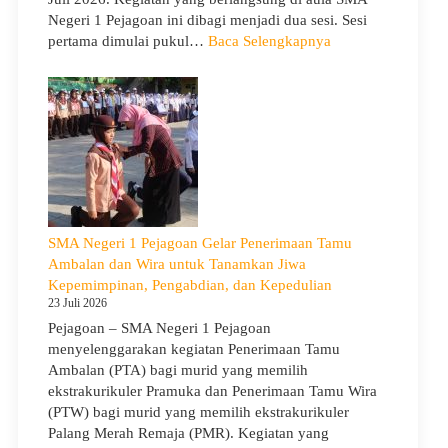
Negeri 1 Pejagoan ini dibagi menjadi dua sesi. Sesi
:
pertama dimulai pukul…
Baca Selengkapnya
Sosialisasi
Program
Sekolah
dan
Kemitraan
Bersama
Orang
Tua/Wali
Murid
SMA Negeri 1 Pejagoan Gelar Penerimaan Tamu
Kelas
Ambalan dan Wira untuk Tanamkan Jiwa
X
Kepemimpinan, Pengabdian, dan Kepedulian
dan
23 Juli 2026
XII
Pejagoan – SMA Negeri 1 Pejagoan
SMAN
menyelenggarakan kegiatan Penerimaan Tamu
1
Ambalan (PTA) bagi murid yang memilih
Pejagoan
ekstrakurikuler Pramuka dan Penerimaan Tamu Wira
Tahun
(PTW) bagi murid yang memilih ekstrakurikuler
Pelajaran
Palang Merah Remaja (PMR). Kegiatan yang
2026/2027