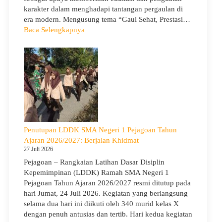
karakter dalam menghadapi tantangan pergaulan di
era modern. Mengusung tema “Gaul Sehat, Prestasi…
:
Baca Selengkapnya
KUA
Goes
to
School
Hadir
di
SMA
Negeri
1
Penutupan LDDK SMA Negeri 1 Pejagoan Tahun
Pejagoan,
Ajaran 2026/2027: Berjalan Khidmat
Bekali
27 Juli 2026
Siswa
Pejagoan – Rangkaian Latihan Dasar Disiplin
Bijak
Kepemimpinan (LDDK) Ramah SMA Negeri 1
Memilih
Pejagoan Tahun Ajaran 2026/2027 resmi ditutup pada
Pergaulan
hari Jumat, 24 Juli 2026. Kegiatan yang berlangsung
Demi
selama dua hari ini diikuti oleh 340 murid kelas X
Masa
dengan penuh antusias dan tertib. Hari kedua kegiatan
Depan