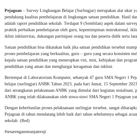
Pejagoan
– Survey Lingkungan Belajar (Surlingjar) merupakan alat ukur 
pendukung kualitas pembelajaran di lingkungan satuan pendidikan. Hasil dar
adalah raport pendidikan sekolah. Terdapat 9 (Sembilan) aspek dalam survey
praktik perbaikan pembelajaran oleh guru, kepemimpinan instruksional, ikl
iklim inklusivitas, dukungan partisipasi orang tua dan peserta didik serta lat
Satuan pendidikan bisa dikatakan baik jika satuan pendidikan tersebut mampu
proses pembelajaran yang berkualitas, guru – guru yang secara konsisten m
kepala satuan pendidikan yang menerapkan visi, misi, kebijakan dan progra
pendidikan yang aman dan menghargai keragaman dan inklusi.
Bertempat di Laboratorium Komputer, sebanyak 47 guru SMA Negeri 1 Pejag
belajar (surlingjar) ANBK Tahun 2023, pada hari Jumat, 15 September 202
dari serangkaian pelaksanaan ANBK yang dimulai dari kegiatan sosialisasi, p
ANBK yang telah dilaksanakan oleh siswa-siswi SMA Negeri 1 Pejagoan yang
Dengan keberhasilan proses pelaksanaan surlingjar tersebut, sangat diharap
Pejagoan di tahun mendatang lebih baik dari tahun sebelumnya sebagai acu
sekolah. (Red)
#sesarengansmanjateruji