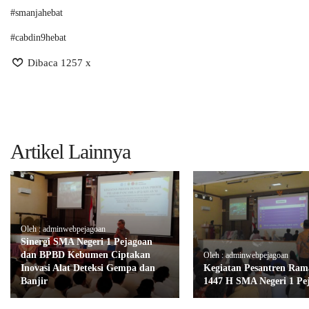
#smanjahebat
#cabdin9hebat
Dibaca 1257 x
Artikel Lainnya
Oleh : adminwebpejagoan
Sinergi SMA Negeri 1 Pejagoan
dan BPBD Kebumen Ciptakan
Oleh : adminwebpejagoan
Inovasi Alat Deteksi Gempa dan
Kegiatan Pesantren Ra
Banjir
1447 H SMA Negeri 1 Pe