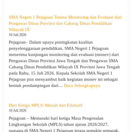
MPLS
Ramah
Hari
SMA Negeri 1 Pejagoan Terima Monitoring dan Evaluasi dari
Keempat
Pengawas Dinas Provinsi dan Cabang Dinas Pendidikan
:
Wilayah IX
Menumbuhkan
16 Juli 2026
Karakter,
Pejagoan– Dalam upaya peningkatan kualitas
Wawasan,
penyelenggaraan pendidikan, SMA Negeri 1 Pejagoan
dan
menerima kunjungan monitoring dan evaluasi (monev) dari
Kepedulian
Pengawas Dinas Provinsi Jawa Tengah dan Pengawas SMA
Lingkungan
Cabang Dinas Pendidikan Wilayah IX Provinsi Jawa Tengah
pada Rabu, 15 Juli 2026. Kepala Sekolah SMA Negeri 1
Pejagoan pun menyambut baik kegiatan monev ini sebagai
:
bentuk pendampingan dari…
Baca Selengkapnya
SMA
Negeri
1
Hari Ketiga MPLS: Meriah dan Edukatif
Pejagoan
16 Juli 2026
Terima
Pejagoan – Memasuki hari ketiga Masa Pengenalan
Monitoring
Lingkungan Sekolah (MPLS) tahun ajaran 2026/2027,
dan
suasana di SMA Negeri 1 Pejagoan terasa semakin semarak.