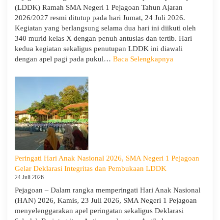
(LDDK) Ramah SMA Negeri 1 Pejagoan Tahun Ajaran
Memi
2026/2027 resmi ditutup pada hari Jumat, 24 Juli 2026.
Perga
Kegiatan yang berlangsung selama dua hari ini diikuti oleh
Demi
340 murid kelas X dengan penuh antusias dan tertib. Hari
Masa
kedua kegiatan sekaligus penutupan LDDK ini diawali
Depa
:
dengan apel pagi pada pukul…
Baca Selengkapnya
Cera
Penutupan
LDDK
SMA
Negeri
1
Pejagoan
Tahun
Ajaran
2026/2027:
Peringati Hari Anak Nasional 2026, SMA Negeri 1 Pejagoan
Berjalan
Gelar Deklarasi Integritas dan Pembukaan LDDK
Khidmat
24 Juli 2026
Pejagoan – Dalam rangka memperingati Hari Anak Nasional
(HAN) 2026, Kamis, 23 Juli 2026, SMA Negeri 1 Pejagoan
menyelenggarakan apel peringatan sekaligus Deklarasi