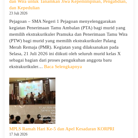
dan Wira untuk Tanamkan Jiwa Kepemimpinan, Pengabdian,
Kemitraan
dan Kepedulian
Bersama
23 Juli 2026
Orang
Pejagoan – SMA Negeri 1 Pejagoan menyelenggarakan
Tua/Wali
kegiatan Penerimaan Tamu Ambalan (PTA) bagi murid yang
Murid
memilih ekstrakurikuler Pramuka dan Penerimaan Tamu Wira
Kelas
(PTW) bagi murid yang memilih ekstrakurikuler Palang
X
Merah Remaja (PMR). Kegiatan yang dilaksanakan pada
dan
Selasa, 21 Juli 2026 ini diikuti oleh seluruh murid kelas X
XII
sebagai bagian dari proses pengukuhan anggota baru
SMAN
:
ekstrakurikuler…
Baca Selengkapnya
1
SMA
Pejagoan
Negeri
Tahun
1
Pelajaran
Pejagoan
2026/2027
Gelar
Penerimaan
Tamu
Ambalan
dan
MPLS Ramah Hari Ke-5 dan Apel Kesadaran KORPRI
Wira
17 Juli 2026
untuk