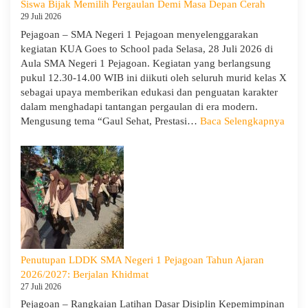
Siswa Bijak Memilih Pergaulan Demi Masa Depan Cerah
Kapasitas
29 Juli 2026
Guru
Pejagoan – SMA Negeri 1 Pejagoan menyelenggarakan
kegiatan KUA Goes to School pada Selasa, 28 Juli 2026 di
Aula SMA Negeri 1 Pejagoan. Kegiatan yang berlangsung
pukul 12.30-14.00 WIB ini diikuti oleh seluruh murid kelas X
sebagai upaya memberikan edukasi dan penguatan karakter
dalam menghadapi tantangan pergaulan di era modern.
:
Mengusung tema “Gaul Sehat, Prestasi…
Baca Selengkapnya
KUA
Goes
to
Scho
Hadir
di
SMA
Neger
1
Penutupan LDDK SMA Negeri 1 Pejagoan Tahun Ajaran
Pejag
2026/2027: Berjalan Khidmat
Bekal
27 Juli 2026
Sisw
Pejagoan – Rangkaian Latihan Dasar Disiplin Kepemimpinan
Bijak