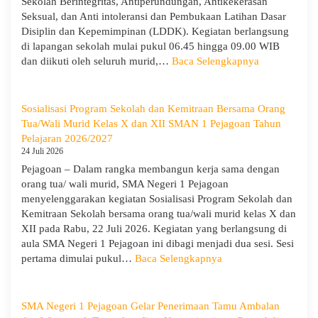
Sekolah Berintegritas, Antiperundungan, Antikekerasan
Seksual, dan Anti intoleransi dan Pembukaan Latihan Dasar
Disiplin dan Kepemimpinan (LDDK). Kegiatan berlangsung
di lapangan sekolah mulai pukul 06.45 hingga 09.00 WIB
:
dan diikuti oleh seluruh murid,…
Baca Selengkapnya
Peringati
Hari
Anak
Sosialisasi Program Sekolah dan Kemitraan Bersama Orang
Nasional
Tua/Wali Murid Kelas X dan XII SMAN 1 Pejagoan Tahun
2026,
Pelajaran 2026/2027
SMA
24 Juli 2026
Negeri
Pejagoan – Dalam rangka membangun kerja sama dengan
1
orang tua/ wali murid, SMA Negeri 1 Pejagoan
Pejagoan
menyelenggarakan kegiatan Sosialisasi Program Sekolah dan
Gelar
Kemitraan Sekolah bersama orang tua/wali murid kelas X dan
Deklarasi
XII pada Rabu, 22 Juli 2026. Kegiatan yang berlangsung di
Integritas
aula SMA Negeri 1 Pejagoan ini dibagi menjadi dua sesi. Sesi
dan
:
pertama dimulai pukul…
Baca Selengkapnya
Pembukaan
Sosialisasi
LDDK
Program
Sekolah
SMA Negeri 1 Pejagoan Gelar Penerimaan Tamu Ambalan
dan