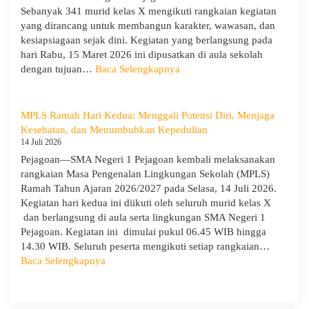
Evaluasi
Sebanyak 341 murid kelas X mengikuti rangkaian kegiatan
dari
yang dirancang untuk membangun karakter, wawasan, dan
Pengawas
kesiapsiagaan sejak dini. Kegiatan yang berlangsung pada
Dinas
hari Rabu, 15 Maret 2026 ini dipusatkan di aula sekolah
Provinsi
:
dengan tujuan…
Baca Selengkapnya
dan
Hari
Cabang
Ketiga
Dinas
MPLS:
MPLS Ramah Hari Kedua: Menggali Potensi Diri, Menjaga
Pendidikan
Meriah
Kesehatan, dan Menumbuhkan Kepedulian
Wilayah
dan
14 Juli 2026
IX
Edukatif
Pejagoan—SMA Negeri 1 Pejagoan kembali melaksanakan
rangkaian Masa Pengenalan Lingkungan Sekolah (MPLS)
Ramah Tahun Ajaran 2026/2027 pada Selasa, 14 Juli 2026.
Kegiatan hari kedua ini diikuti oleh seluruh murid kelas X
dan berlangsung di aula serta lingkungan SMA Negeri 1
Pejagoan. Kegiatan ini dimulai pukul 06.45 WIB hingga
14.30 WIB. Seluruh peserta mengikuti setiap rangkaian…
:
Baca Selengkapnya
MPLS
Ramah
Hari