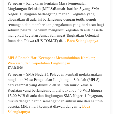
Pejagoan – Rangkaian kegiatan Masa Pengenalan
Tanamkan
Lingkungan Sekolah (MPLS)Ramah hari ke-5 yang SMA
Jiwa
Negeri 1 Pejagoan berlangsung meriah. Kegiatan yang
Kepemimpinan,
dipusatkan di aula ini berlangsung dengan tertib, penuh
Pengabdian,
semangat, dan memberikan pengalaman yang berkesan bagi
dan
seluruh peserta. Sebelum mengikuti kegiatan di aula peserta
Kepedulian
mengikuti kegiatan Jumat Semangat Tingkatkan Orientasi
:
Iman dan Takwa (JUS TOMAT) di…
Baca Selengkapnya
MPLS
Ramah
Hari
MPLS Ramah Hari Keempat : Menumbuhkan Karakter,
Ke-
Wawasan, dan Kepedulian Lingkungan
5
17 Juli 2026
dan
Pejagoan – SMA Negeri 1 Pejagoan kembali melaksanakan
Apel
rangkaian Masa Pengenalan Lingkungan Sekolah (MPLS)
Kesadara
hari keempat yang diikuti oleh seluruh murid kelas X.
KORPRI
Kegiatan yang berlangsung mulai pukul 06.45 WIB hingga
15.00 WIB di aula dan lingkungan SMA Negeri 1 Pejagoan,
diikuti dengan penuh semangat dan antusiasme dari seluruh
peserta. MPLS hari keempat diawali dengan…
Baca
:
Selengkapnya