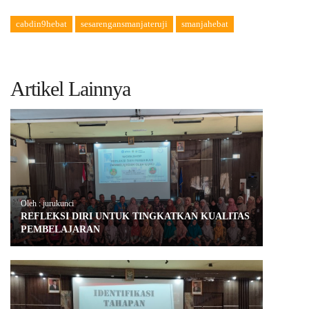
cabdin9hebat
sesarengansmanjateruji
smanjahebat
Artikel Lainnya
Oleh : jurukunci
REFLEKSI DIRI UNTUK TINGKATKAN KUALITAS
PEMBELAJARAN