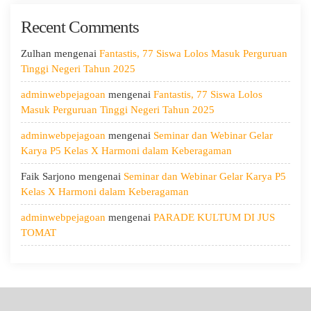
Kedua:
Recent Comments
Menggali
Potensi
Diri,
Zulhan
mengenai
Fantastis, 77 Siswa Lolos Masuk Perguruan
Menjaga
Tinggi Negeri Tahun 2025
Kesehatan,
adminwebpejagoan
mengenai
Fantastis, 77 Siswa Lolos
dan
Masuk Perguruan Tinggi Negeri Tahun 2025
Menumbuhkan
Kepedulian
adminwebpejagoan
mengenai
Seminar dan Webinar Gelar
Karya P5 Kelas X Harmoni dalam Keberagaman
Faik Sarjono
mengenai
Seminar dan Webinar Gelar Karya P5
Kelas X Harmoni dalam Keberagaman
adminwebpejagoan
mengenai
PARADE KULTUM DI JUS
TOMAT