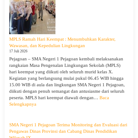
dan
Ke-
Kepedulian
5
dan
Apel
Kesadara
KORPRI
MPLS Ramah Hari Keempat : Menumbuhkan Karakter,
Wawasan, dan Kepedulian Lingkungan
17 Juli 2026
Pejagoan – SMA Negeri 1 Pejagoan kembali melaksanakan
rangkaian Masa Pengenalan Lingkungan Sekolah (MPLS)
hari keempat yang diikuti oleh seluruh murid kelas X.
Kegiatan yang berlangsung mulai pukul 06.45 WIB hingga
15.00 WIB di aula dan lingkungan SMA Negeri 1 Pejagoan,
diikuti dengan penuh semangat dan antusiasme dari seluruh
peserta. MPLS hari keempat diawali dengan…
Baca
:
Selengkapnya
MPLS
Ramah
Hari
SMA Negeri 1 Pejagoan Terima Monitoring dan Evaluasi dari
Keempat
Pengawas Dinas Provinsi dan Cabang Dinas Pendidikan
:
Wilayah IX