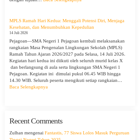
dan
Hari
Cabang
Ketiga
Dinas
MPLS:
MPLS Ramah Hari Kedua: Menggali Potensi Diri, Menjaga
Pendidikan
Meriah
Kesehatan, dan Menumbuhkan Kepedulian
Wilayah
dan
14 Juli 2026
IX
Edukatif
Pejagoan—SMA Negeri 1 Pejagoan kembali melaksanakan
rangkaian Masa Pengenalan Lingkungan Sekolah (MPLS)
Ramah Tahun Ajaran 2026/2027 pada Selasa, 14 Juli 2026.
Kegiatan hari kedua ini diikuti oleh seluruh murid kelas X
dan berlangsung di aula serta lingkungan SMA Negeri 1
Pejagoan. Kegiatan ini dimulai pukul 06.45 WIB hingga
14.30 WIB. Seluruh peserta mengikuti setiap rangkaian…
:
Baca Selengkapnya
MPLS
Ramah
Hari
Kedua:
Recent Comments
Menggali
Potensi
Diri,
Zulhan
mengenai
Fantastis, 77 Siswa Lolos Masuk Perguruan
Menjaga
Tinggi Negeri Tahun 2025