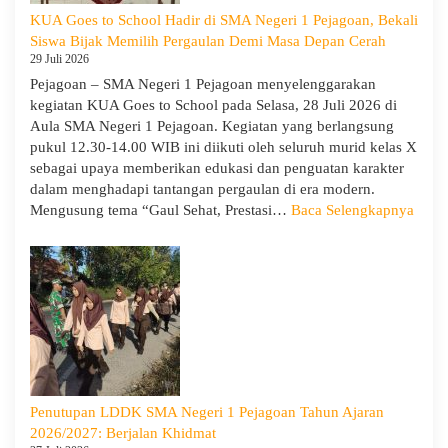
Workshop
KUA Goes to School Hadir di SMA Negeri 1 Pejagoan, Bekali
Penguatan
Siswa Bijak Memilih Pergaulan Demi Masa Depan Cerah
Kapasitas
29 Juli 2026
Guru
Pejagoan – SMA Negeri 1 Pejagoan menyelenggarakan
kegiatan KUA Goes to School pada Selasa, 28 Juli 2026 di
Aula SMA Negeri 1 Pejagoan. Kegiatan yang berlangsung
pukul 12.30-14.00 WIB ini diikuti oleh seluruh murid kelas X
sebagai upaya memberikan edukasi dan penguatan karakter
dalam menghadapi tantangan pergaulan di era modern.
:
Mengusung tema “Gaul Sehat, Prestasi…
Baca Selengkapnya
KUA
Goes
to
Scho
Hadir
di
SMA
Neger
1
Penutupan LDDK SMA Negeri 1 Pejagoan Tahun Ajaran
Pejag
2026/2027: Berjalan Khidmat
Bekal