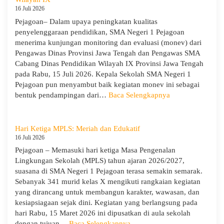
Menumbuhkan
16 Juli 2026
Karakter,
Pejagoan– Dalam upaya peningkatan kualitas
Wawasan,
penyelenggaraan pendidikan, SMA Negeri 1 Pejagoan
dan
menerima kunjungan monitoring dan evaluasi (monev) dari
Kepedulian
Pengawas Dinas Provinsi Jawa Tengah dan Pengawas SMA
Lingkungan
Cabang Dinas Pendidikan Wilayah IX Provinsi Jawa Tengah
pada Rabu, 15 Juli 2026. Kepala Sekolah SMA Negeri 1
Pejagoan pun menyambut baik kegiatan monev ini sebagai
:
bentuk pendampingan dari…
Baca Selengkapnya
SMA
Negeri
1
Hari Ketiga MPLS: Meriah dan Edukatif
Pejagoan
16 Juli 2026
Terima
Pejagoan – Memasuki hari ketiga Masa Pengenalan
Monitoring
Lingkungan Sekolah (MPLS) tahun ajaran 2026/2027,
dan
suasana di SMA Negeri 1 Pejagoan terasa semakin semarak.
Evaluasi
Sebanyak 341 murid kelas X mengikuti rangkaian kegiatan
dari
yang dirancang untuk membangun karakter, wawasan, dan
Pengawas
kesiapsiagaan sejak dini. Kegiatan yang berlangsung pada
Dinas
hari Rabu, 15 Maret 2026 ini dipusatkan di aula sekolah
Provinsi
:
dengan tujuan…
Baca Selengkapnya