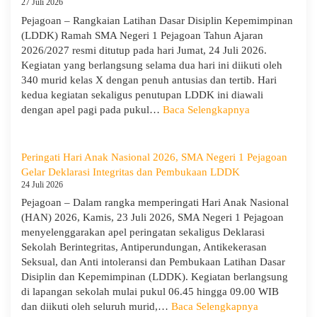
27 Juli 2026
Sisw
Pejagoan – Rangkaian Latihan Dasar Disiplin Kepemimpinan
Bijak
(LDDK) Ramah SMA Negeri 1 Pejagoan Tahun Ajaran
Memi
2026/2027 resmi ditutup pada hari Jumat, 24 Juli 2026.
Perga
Kegiatan yang berlangsung selama dua hari ini diikuti oleh
Demi
340 murid kelas X dengan penuh antusias dan tertib. Hari
Masa
kedua kegiatan sekaligus penutupan LDDK ini diawali
Depa
:
dengan apel pagi pada pukul…
Baca Selengkapnya
Cera
Penutupan
LDDK
SMA
Peringati Hari Anak Nasional 2026, SMA Negeri 1 Pejagoan
Negeri
Gelar Deklarasi Integritas dan Pembukaan LDDK
1
24 Juli 2026
Pejagoan
Pejagoan – Dalam rangka memperingati Hari Anak Nasional
Tahun
(HAN) 2026, Kamis, 23 Juli 2026, SMA Negeri 1 Pejagoan
Ajaran
menyelenggarakan apel peringatan sekaligus Deklarasi
2026/2027:
Sekolah Berintegritas, Antiperundungan, Antikekerasan
Berjalan
Seksual, dan Anti intoleransi dan Pembukaan Latihan Dasar
Khidmat
Disiplin dan Kepemimpinan (LDDK). Kegiatan berlangsung
di lapangan sekolah mulai pukul 06.45 hingga 09.00 WIB
:
dan diikuti oleh seluruh murid,…
Baca Selengkapnya