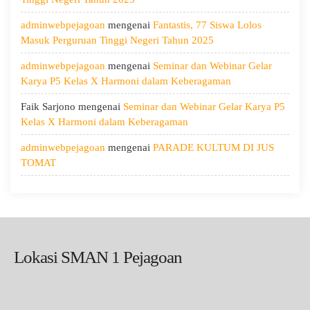
Kesehatan,
adminwebpejagoan
mengenai
Fantastis, 77 Siswa Lolos
dan
Masuk Perguruan Tinggi Negeri Tahun 2025
Menumbuhkan
Kepedulian
adminwebpejagoan
mengenai
Seminar dan Webinar Gelar
Karya P5 Kelas X Harmoni dalam Keberagaman
Faik Sarjono
mengenai
Seminar dan Webinar Gelar Karya P5
Kelas X Harmoni dalam Keberagaman
adminwebpejagoan
mengenai
PARADE KULTUM DI JUS
TOMAT
Lokasi SMAN 1 Pejagoan