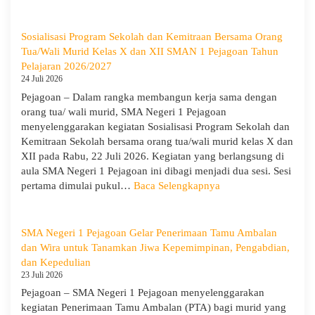
Peringati
Hari
Anak
Sosialisasi Program Sekolah dan Kemitraan Bersama Orang
Nasional
Tua/Wali Murid Kelas X dan XII SMAN 1 Pejagoan Tahun
2026,
Pelajaran 2026/2027
SMA
24 Juli 2026
Negeri
Pejagoan – Dalam rangka membangun kerja sama dengan
1
orang tua/ wali murid, SMA Negeri 1 Pejagoan
Pejagoan
menyelenggarakan kegiatan Sosialisasi Program Sekolah dan
Gelar
Kemitraan Sekolah bersama orang tua/wali murid kelas X dan
Deklarasi
XII pada Rabu, 22 Juli 2026. Kegiatan yang berlangsung di
Integritas
aula SMA Negeri 1 Pejagoan ini dibagi menjadi dua sesi. Sesi
dan
:
pertama dimulai pukul…
Baca Selengkapnya
Pembukaan
Sosialisasi
LDDK
Program
Sekolah
SMA Negeri 1 Pejagoan Gelar Penerimaan Tamu Ambalan
dan
dan Wira untuk Tanamkan Jiwa Kepemimpinan, Pengabdian,
Kemitraan
dan Kepedulian
Bersama
23 Juli 2026
Orang
Pejagoan – SMA Negeri 1 Pejagoan menyelenggarakan
Tua/Wali
kegiatan Penerimaan Tamu Ambalan (PTA) bagi murid yang