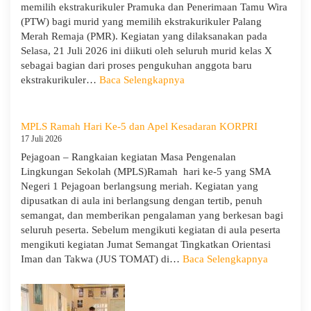
Murid
memilih ekstrakurikuler Pramuka dan Penerimaan Tamu Wira
Kelas
(PTW) bagi murid yang memilih ekstrakurikuler Palang
X
Merah Remaja (PMR). Kegiatan yang dilaksanakan pada
dan
Selasa, 21 Juli 2026 ini diikuti oleh seluruh murid kelas X
XII
sebagai bagian dari proses pengukuhan anggota baru
SMAN
:
ekstrakurikuler…
Baca Selengkapnya
1
SMA
Pejagoan
Negeri
Tahun
1
MPLS Ramah Hari Ke-5 dan Apel Kesadaran KORPRI
Pelajaran
Pejagoan
17 Juli 2026
2026/2027
Gelar
Pejagoan – Rangkaian kegiatan Masa Pengenalan
Penerimaan
Lingkungan Sekolah (MPLS)Ramah hari ke-5 yang SMA
Tamu
Negeri 1 Pejagoan berlangsung meriah. Kegiatan yang
Ambalan
dipusatkan di aula ini berlangsung dengan tertib, penuh
dan
semangat, dan memberikan pengalaman yang berkesan bagi
Wira
seluruh peserta. Sebelum mengikuti kegiatan di aula peserta
untuk
mengikuti kegiatan Jumat Semangat Tingkatkan Orientasi
Tanamkan
:
Iman dan Takwa (JUS TOMAT) di…
Baca Selengkapnya
Jiwa
MPLS
Kepemimpinan,
Ramah
Pengabdian,
Hari