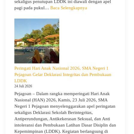
sekaligus penutupan LDDK ini diawali dengan apel
Cerah
:
pagi pada pukul…
Baca Selengkapnya
Penutupan
LDDK
SMA
Negeri
1
Pejagoan
Tahun
Ajaran
2026/2027:
Peringati Hari Anak Nasional 2026, SMA Negeri 1
Berjalan
Pejagoan Gelar Deklarasi Integritas dan Pembukaan
Khidmat
LDDK
24 Juli 2026
Pejagoan – Dalam rangka memperingati Hari Anak
Nasional (HAN) 2026, Kamis, 23 Juli 2026, SMA
Negeri 1 Pejagoan menyelenggarakan apel peringatan
sekaligus Deklarasi Sekolah Berintegritas,
Antiperundungan, Antikekerasan Seksual, dan Anti
intoleransi dan Pembukaan Latihan Dasar Disiplin dan
Kepemimpinan (LDDK). Kegiatan berlangsung di