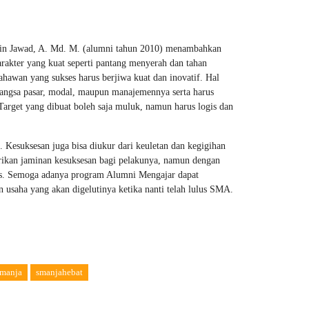
udin Jawad, A. Md. M. (alumni tahun 2010) menambahkan
akter yang kuat seperti pantang menyerah dan tahan
hawan yang sukses harus berjiwa kuat dan inovatif. Hal
k pangsa pasar, modal, maupun manajemennya serta harus
 Target yang dibuat boleh saja muluk, namun harus logis dan
. Kesuksesan juga bisa diukur dari keuletan dan kegigihan
ikan jaminan kesuksesan bagi pelakunya, namun dengan
ses. Semoga adanya program Alumni Mengajar dapat
 usaha yang akan digelutinya ketika nanti telah lulus SMA.
smanja
smanjahebat