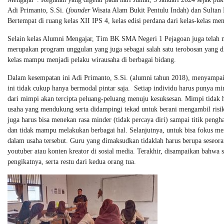
Adi Primanto, S.Si. (
founder
Wisata Alam Bukit Pentulu Indah) dan Sultan
Bertempat di ruang kelas XII IPS 4, kelas edisi perdana dari kelas-kelas men
Selain kelas Alumni Mengajar, Tim BK SMA Negeri 1 Pejagoan juga telah m
merupakan program unggulan yang juga sebagai salah satu terobosan yang 
kelas mampu menjadi pelaku wirausaha di berbagai bidang.
Dalam kesempatan ini Adi Primanto, S.Si. (alumni tahun 2018), menyampai
ini tidak cukup hanya bermodal pintar saja. Setiap individu harus punya 
dari mimpi akan tercipta peluang-peluang menuju kesuksesan. Mimpi tidak 
usaha yang mendukung serta didampingi tekad untuk berani mengambil risiko
juga harus bisa menekan rasa minder (tidak percaya diri) sampai titik pen
dan tidak mampu melakukan berbagai hal. Selanjutnya, untuk bisa fokus me
dalam usaha tersebut. Guru yang dimaksudkan tidaklah harus berupa seseora
youtuber atau konten kreator di sosial media. Terakhir, disampaikan bahwa 
pengikatnya, serta restu dari kedua orang tua.