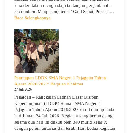
karakter dalam menghadapi tantangan pergaulan di
era modern. Mengusung tema “Gaul Sehat, Prestasi…
:
Baca Selengkapnya
KUA
Goes
to
School
Hadir
di
SMA
Negeri
1
Penutupan LDDK SMA Negeri 1 Pejagoan Tahun
Pejagoan,
Ajaran 2026/2027: Berjalan Khidmat
Bekali
27 Juli 2026
Siswa
Pejagoan – Rangkaian Latihan Dasar Disiplin
Bijak
Kepemimpinan (LDDK) Ramah SMA Negeri 1
Memilih
Pejagoan Tahun Ajaran 2026/2027 resmi ditutup pada
Pergaulan
hari Jumat, 24 Juli 2026. Kegiatan yang berlangsung
Demi
selama dua hari ini diikuti oleh 340 murid kelas X
Masa
dengan penuh antusias dan tertib. Hari kedua kegiatan
Depan