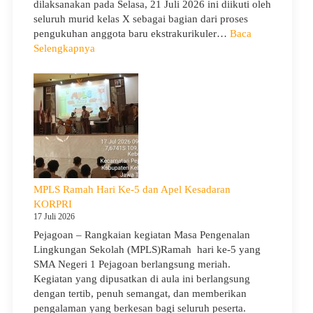
dilaksanakan pada Selasa, 21 Juli 2026 ini diikuti oleh
seluruh murid kelas X sebagai bagian dari proses
pengukuhan anggota baru ekstrakurikuler…
Baca
:
Selengkapnya
SMA
Negeri
1
Pejagoan
Gelar
Penerimaan
Tamu
Ambalan
dan
MPLS Ramah Hari Ke-5 dan Apel Kesadaran
Wira
KORPRI
untuk
17 Juli 2026
Tanamkan
Pejagoan – Rangkaian kegiatan Masa Pengenalan
Jiwa
Lingkungan Sekolah (MPLS)Ramah hari ke-5 yang
Kepemimpinan,
SMA Negeri 1 Pejagoan berlangsung meriah.
Pengabdian,
Kegiatan yang dipusatkan di aula ini berlangsung
dan
dengan tertib, penuh semangat, dan memberikan
Kepedulian
pengalaman yang berkesan bagi seluruh peserta.