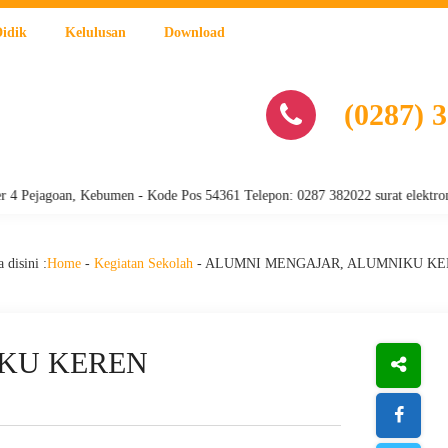
Didik
Kelulusan
Download
(0287) 
oan, Kebumen - Kode Pos 54361 Telepon: 0287 382022 surat elektronik : s
 disini :
Home
-
Kegiatan Sekolah
-
ALUMNI MENGAJAR, ALUMNIKU KE
KU KEREN