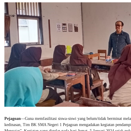
Pejagoan
—Guna memfasilitasi siswa-siswi yang belum/tidak berminat melan
kedinasan, Tim BK SMA Negeri 1 Pejagoan mengadakan kegiatan pendampi
Mengajar”. Kegiatan yang digelar pada hari Jumat, 5 Januari 2024 sejak p