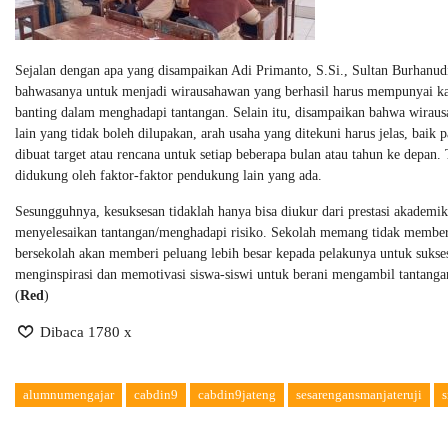
Sejalan dengan apa yang disampaikan Adi Primanto, S.Si., Sultan Burhan
bahwasanya untuk menjadi wirausahawan yang berhasil harus mempunyai kar
banting dalam menghadapi tantangan. Selain itu, disampaikan bahwa wirausa
lain yang tidak boleh dilupakan, arah usaha yang ditekuni harus jelas, bai
dibuat target atau rencana untuk setiap beberapa bulan atau tahun ke depan.
didukung oleh faktor-faktor pendukung lain yang ada.
Sesungguhnya, kesuksesan tidaklah hanya bisa diukur dari prestasi akademik
menyelesaikan tantangan/menghadapi risiko. Sekolah memang tidak member
bersekolah akan memberi peluang lebih besar kepada pelakunya untuk suk
menginspirasi dan memotivasi siswa-siswi untuk berani mengambil tantangan
(
Red
)
Dibaca 1780 x
alumnumengajar
cabdin9
cabdin9jateng
sesarengansmanjateruji