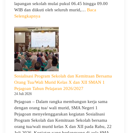
lapangan sekolah mulai pukul 06.45 hingga 09.00
WIB dan diikuti oleh seluruh murid,…
Baca
:
Selengkapnya
Peringati
Hari
Anak
Nasional
2026,
SMA
Negeri
1
Pejagoan
Sosialisasi Program Sekolah dan Kemitraan Bersama
Gelar
Orang Tua/Wali Murid Kelas X dan XII SMAN 1
Deklarasi
Pejagoan Tahun Pelajaran 2026/2027
Integritas
24 Juli 2026
dan
Pejagoan – Dalam rangka membangun kerja sama
Pembukaan
dengan orang tua/ wali murid, SMA Negeri 1
LDDK
Pejagoan menyelenggarakan kegiatan Sosialisasi
Program Sekolah dan Kemitraan Sekolah bersama
orang tua/wali murid kelas X dan XII pada Rabu, 22
Juli 2026. Kegiatan yang berlangsung di aula SMA