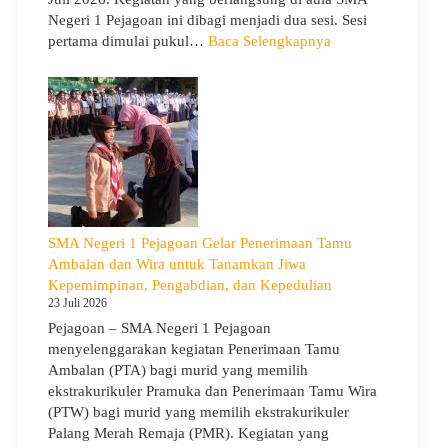
Negeri 1 Pejagoan ini dibagi menjadi dua sesi. Sesi
:
pertama dimulai pukul…
Baca Selengkapnya
Sosialisasi
Program
Sekolah
dan
Kemitraan
Bersama
Orang
Tua/Wali
Murid
SMA Negeri 1 Pejagoan Gelar Penerimaan Tamu
Kelas
Ambalan dan Wira untuk Tanamkan Jiwa
X
Kepemimpinan, Pengabdian, dan Kepedulian
dan
23 Juli 2026
XII
Pejagoan – SMA Negeri 1 Pejagoan
SMAN
menyelenggarakan kegiatan Penerimaan Tamu
1
Ambalan (PTA) bagi murid yang memilih
Pejagoan
ekstrakurikuler Pramuka dan Penerimaan Tamu Wira
Tahun
(PTW) bagi murid yang memilih ekstrakurikuler
Pelajaran
Palang Merah Remaja (PMR). Kegiatan yang
2026/2027