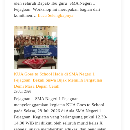
oleh seluruh Bapak/ Ibu guru SMA Negeri 1
Pejagoan. Workshop ini merupakan bagian dari
:
komitmen…
Baca Selengkapnya
Siap
Menghadapi
TKA:
SMA
Negeri
1
Pejagoan
Gelar
Workshop
KUA Goes to School Hadir di SMA Negeri 1
Penguatan
Pejagoan, Bekali Siswa Bijak Memilih Pergaulan
Kapasitas
Demi Masa Depan Cerah
Guru
29 Juli 2026
Pejagoan – SMA Negeri 1 Pejagoan
menyelenggarakan kegiatan KUA Goes to School
pada Selasa, 28 Juli 2026 di Aula SMA Negeri 1
Pejagoan. Kegiatan yang berlangsung pukul 12.30-
14.00 WIB ini diikuti oleh seluruh murid kelas X
sebagai upaya memberikan edukasi dan penguatan