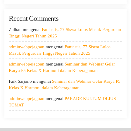
Hari
Kedua:
Recent Comments
Menggali
Potensi
Diri,
Zulhan
mengenai
Fantastis, 77 Siswa Lolos Masuk Perguruan
Menjaga
Tinggi Negeri Tahun 2025
Kesehatan,
adminwebpejagoan
mengenai
Fantastis, 77 Siswa Lolos
dan
Masuk Perguruan Tinggi Negeri Tahun 2025
Menumbuhkan
Kepedulian
adminwebpejagoan
mengenai
Seminar dan Webinar Gelar
Karya P5 Kelas X Harmoni dalam Keberagaman
Faik Sarjono
mengenai
Seminar dan Webinar Gelar Karya P5
Kelas X Harmoni dalam Keberagaman
adminwebpejagoan
mengenai
PARADE KULTUM DI JUS
TOMAT