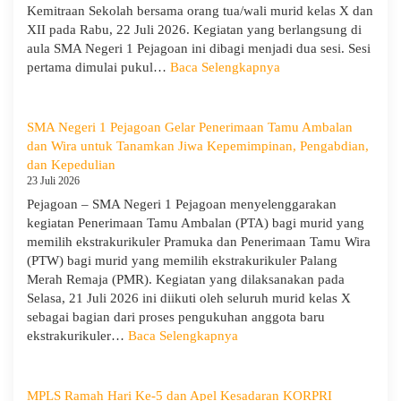
Kemitraan Sekolah bersama orang tua/wali murid kelas X dan
XII pada Rabu, 22 Juli 2026. Kegiatan yang berlangsung di
aula SMA Negeri 1 Pejagoan ini dibagi menjadi dua sesi. Sesi
:
pertama dimulai pukul…
Baca Selengkapnya
Sosialisasi
Program
Sekolah
SMA Negeri 1 Pejagoan Gelar Penerimaan Tamu Ambalan
dan
dan Wira untuk Tanamkan Jiwa Kepemimpinan, Pengabdian,
Kemitraan
dan Kepedulian
Bersama
23 Juli 2026
Orang
Pejagoan – SMA Negeri 1 Pejagoan menyelenggarakan
Tua/Wali
kegiatan Penerimaan Tamu Ambalan (PTA) bagi murid yang
Murid
memilih ekstrakurikuler Pramuka dan Penerimaan Tamu Wira
Kelas
(PTW) bagi murid yang memilih ekstrakurikuler Palang
X
Merah Remaja (PMR). Kegiatan yang dilaksanakan pada
dan
Selasa, 21 Juli 2026 ini diikuti oleh seluruh murid kelas X
XII
sebagai bagian dari proses pengukuhan anggota baru
SMAN
:
ekstrakurikuler…
Baca Selengkapnya
1
SMA
Pejagoan
Negeri
Tahun
1
MPLS Ramah Hari Ke-5 dan Apel Kesadaran KORPRI