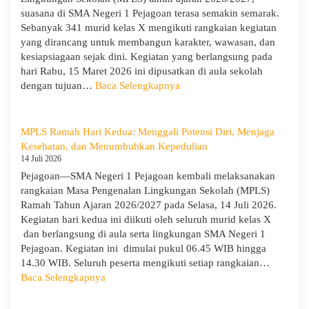
dan
suasana di SMA Negeri 1 Pejagoan terasa semakin semarak.
Evaluasi
Sebanyak 341 murid kelas X mengikuti rangkaian kegiatan
dari
yang dirancang untuk membangun karakter, wawasan, dan
Pengawas
kesiapsiagaan sejak dini. Kegiatan yang berlangsung pada
Dinas
hari Rabu, 15 Maret 2026 ini dipusatkan di aula sekolah
Provinsi
:
dengan tujuan…
Baca Selengkapnya
dan
Hari
Cabang
Ketiga
Dinas
MPLS:
MPLS Ramah Hari Kedua: Menggali Potensi Diri, Menjaga
Pendidikan
Meriah
Kesehatan, dan Menumbuhkan Kepedulian
Wilayah
dan
14 Juli 2026
IX
Edukatif
Pejagoan—SMA Negeri 1 Pejagoan kembali melaksanakan
rangkaian Masa Pengenalan Lingkungan Sekolah (MPLS)
Ramah Tahun Ajaran 2026/2027 pada Selasa, 14 Juli 2026.
Kegiatan hari kedua ini diikuti oleh seluruh murid kelas X
dan berlangsung di aula serta lingkungan SMA Negeri 1
Pejagoan. Kegiatan ini dimulai pukul 06.45 WIB hingga
14.30 WIB. Seluruh peserta mengikuti setiap rangkaian…
:
Baca Selengkapnya
MPLS
Ramah