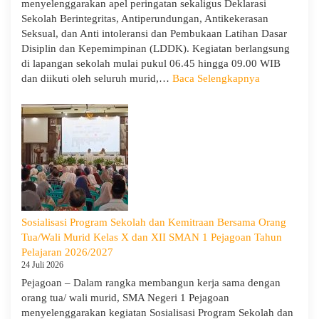
menyelenggarakan apel peringatan sekaligus Deklarasi
Sekolah Berintegritas, Antiperundungan, Antikekerasan
Seksual, dan Anti intoleransi dan Pembukaan Latihan Dasar
Disiplin dan Kepemimpinan (LDDK). Kegiatan berlangsung
di lapangan sekolah mulai pukul 06.45 hingga 09.00 WIB
:
dan diikuti oleh seluruh murid,…
Baca Selengkapnya
Peringati
Hari
Anak
Nasional
2026,
SMA
Negeri
1
Pejagoan
Sosialisasi Program Sekolah dan Kemitraan Bersama Orang
Gelar
Tua/Wali Murid Kelas X dan XII SMAN 1 Pejagoan Tahun
Deklarasi
Pelajaran 2026/2027
Integritas
24 Juli 2026
dan
Pejagoan – Dalam rangka membangun kerja sama dengan
Pembukaan
orang tua/ wali murid, SMA Negeri 1 Pejagoan
LDDK
menyelenggarakan kegiatan Sosialisasi Program Sekolah dan