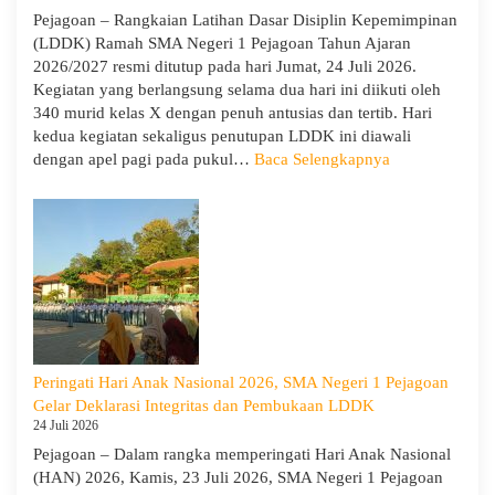
Sisw
Pejagoan – Rangkaian Latihan Dasar Disiplin Kepemimpinan
Bijak
(LDDK) Ramah SMA Negeri 1 Pejagoan Tahun Ajaran
Memi
2026/2027 resmi ditutup pada hari Jumat, 24 Juli 2026.
Perga
Kegiatan yang berlangsung selama dua hari ini diikuti oleh
Demi
340 murid kelas X dengan penuh antusias dan tertib. Hari
Masa
kedua kegiatan sekaligus penutupan LDDK ini diawali
Depa
:
dengan apel pagi pada pukul…
Baca Selengkapnya
Cera
Penutupan
LDDK
SMA
Negeri
1
Pejagoan
Tahun
Ajaran
2026/2027:
Peringati Hari Anak Nasional 2026, SMA Negeri 1 Pejagoan
Berjalan
Gelar Deklarasi Integritas dan Pembukaan LDDK
Khidmat
24 Juli 2026
Pejagoan – Dalam rangka memperingati Hari Anak Nasional
(HAN) 2026, Kamis, 23 Juli 2026, SMA Negeri 1 Pejagoan