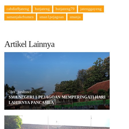
cabdin9jateng
hutjateng
hutjateng79
jatenggayeng
samanjakebumen
sman1pejagoan
smanja
Artikel Lainnya
Oleh : jurukunci
SMA NEGERI 1 PEJAGOAN MEMPERINGATI HARI
LAHIRNYA PANCASILA