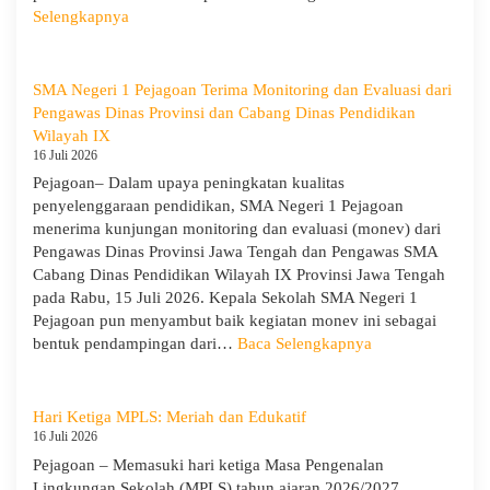
:
Selengkapnya
MPLS
Ramah
Hari
SMA Negeri 1 Pejagoan Terima Monitoring dan Evaluasi dari
Keempat
Pengawas Dinas Provinsi dan Cabang Dinas Pendidikan
:
Wilayah IX
Menumbuhkan
16 Juli 2026
Karakter,
Pejagoan– Dalam upaya peningkatan kualitas
Wawasan,
penyelenggaraan pendidikan, SMA Negeri 1 Pejagoan
dan
menerima kunjungan monitoring dan evaluasi (monev) dari
Kepedulian
Pengawas Dinas Provinsi Jawa Tengah dan Pengawas SMA
Lingkungan
Cabang Dinas Pendidikan Wilayah IX Provinsi Jawa Tengah
pada Rabu, 15 Juli 2026. Kepala Sekolah SMA Negeri 1
Pejagoan pun menyambut baik kegiatan monev ini sebagai
:
bentuk pendampingan dari…
Baca Selengkapnya
SMA
Negeri
1
Hari Ketiga MPLS: Meriah dan Edukatif
Pejagoan
16 Juli 2026
Terima
Pejagoan – Memasuki hari ketiga Masa Pengenalan
Monitoring
Lingkungan Sekolah (MPLS) tahun ajaran 2026/2027,