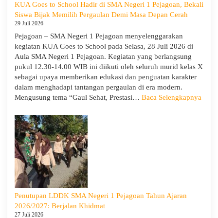
KUA Goes to School Hadir di SMA Negeri 1 Pejagoan, Bekali
Penguatan
Siswa Bijak Memilih Pergaulan Demi Masa Depan Cerah
Kapasitas
29 Juli 2026
Guru
Pejagoan – SMA Negeri 1 Pejagoan menyelenggarakan
kegiatan KUA Goes to School pada Selasa, 28 Juli 2026 di
Aula SMA Negeri 1 Pejagoan. Kegiatan yang berlangsung
pukul 12.30-14.00 WIB ini diikuti oleh seluruh murid kelas X
sebagai upaya memberikan edukasi dan penguatan karakter
dalam menghadapi tantangan pergaulan di era modern.
:
Mengusung tema “Gaul Sehat, Prestasi…
Baca Selengkapnya
KUA
Goes
to
Scho
Hadir
di
SMA
Neger
1
Penutupan LDDK SMA Negeri 1 Pejagoan Tahun Ajaran
Pejag
2026/2027: Berjalan Khidmat
Bekal
27 Juli 2026