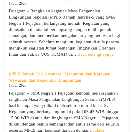
Pelajaran
Pejagoan
17 Juli 2026
2026/2027
Gelar
Pejagoan – Rangkaian kegiatan Masa Pengenalan
Penerimaan
Lingkungan Sekolah (MPLS)Ramah hari ke-5 yang SMA
Tamu
Negeri 1 Pejagoan berlangsung meriah. Kegiatan yang
Ambalan
dipusatkan di aula ini berlangsung dengan tertib, penuh
dan
semangat, dan memberikan pengalaman yang berkesan bagi
Wira
seluruh peserta. Sebelum mengikuti kegiatan di aula peserta
untuk
mengikuti kegiatan Jumat Semangat Tingkatkan Orientasi
Tanamkan
:
Iman dan Takwa (JUS TOMAT) di…
Baca Selengkapnya
Jiwa
MPLS
Kepemimpinan,
Ramah
Pengabdian,
Hari
MPLS Ramah Hari Keempat : Menumbuhkan Karakter,
dan
Ke-
Wawasan, dan Kepedulian Lingkungan
Kepedulian
5
17 Juli 2026
dan
Pejagoan – SMA Negeri 1 Pejagoan kembali melaksanakan
Apel
rangkaian Masa Pengenalan Lingkungan Sekolah (MPLS)
Kesadara
hari keempat yang diikuti oleh seluruh murid kelas X.
KORPRI
Kegiatan yang berlangsung mulai pukul 06.45 WIB hingga
15.00 WIB di aula dan lingkungan SMA Negeri 1 Pejagoan,
diikuti dengan penuh semangat dan antusiasme dari seluruh
peserta. MPLS hari keempat diawali dengan…
Baca