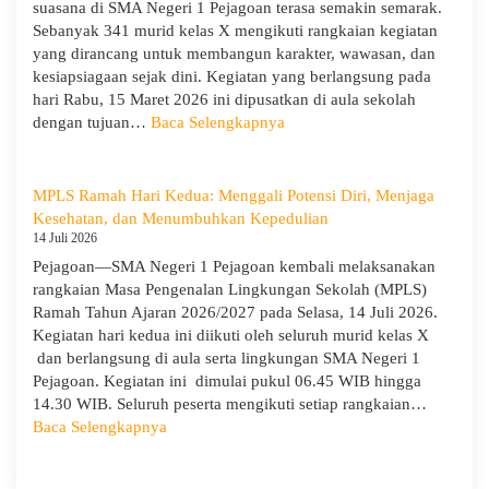
dan
suasana di SMA Negeri 1 Pejagoan terasa semakin semarak.
Evaluasi
Sebanyak 341 murid kelas X mengikuti rangkaian kegiatan
dari
yang dirancang untuk membangun karakter, wawasan, dan
Pengawas
kesiapsiagaan sejak dini. Kegiatan yang berlangsung pada
Dinas
hari Rabu, 15 Maret 2026 ini dipusatkan di aula sekolah
Provinsi
:
dengan tujuan…
Baca Selengkapnya
dan
Hari
Cabang
Ketiga
Dinas
MPLS:
MPLS Ramah Hari Kedua: Menggali Potensi Diri, Menjaga
Pendidikan
Meriah
Kesehatan, dan Menumbuhkan Kepedulian
Wilayah
dan
14 Juli 2026
IX
Edukatif
Pejagoan—SMA Negeri 1 Pejagoan kembali melaksanakan
rangkaian Masa Pengenalan Lingkungan Sekolah (MPLS)
Ramah Tahun Ajaran 2026/2027 pada Selasa, 14 Juli 2026.
Kegiatan hari kedua ini diikuti oleh seluruh murid kelas X
dan berlangsung di aula serta lingkungan SMA Negeri 1
Pejagoan. Kegiatan ini dimulai pukul 06.45 WIB hingga
14.30 WIB. Seluruh peserta mengikuti setiap rangkaian…
:
Baca Selengkapnya
MPLS
Ramah