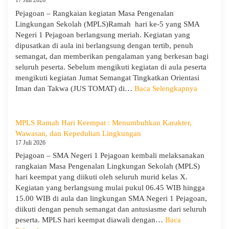
17 Juli 2026
2026/2027
Gelar
Pejagoan – Rangkaian kegiatan Masa Pengenalan
Penerimaan
Lingkungan Sekolah (MPLS)Ramah hari ke-5 yang SMA
Tamu
Negeri 1 Pejagoan berlangsung meriah. Kegiatan yang
Ambalan
dipusatkan di aula ini berlangsung dengan tertib, penuh
dan
semangat, dan memberikan pengalaman yang berkesan bagi
Wira
seluruh peserta. Sebelum mengikuti kegiatan di aula peserta
untuk
mengikuti kegiatan Jumat Semangat Tingkatkan Orientasi
Tanamkan
:
Iman dan Takwa (JUS TOMAT) di…
Baca Selengkapnya
Jiwa
MPLS
Kepemimpinan,
Ramah
Pengabdian,
Hari
MPLS Ramah Hari Keempat : Menumbuhkan Karakter,
dan
Ke-
Wawasan, dan Kepedulian Lingkungan
Kepedulian
5
17 Juli 2026
dan
Pejagoan – SMA Negeri 1 Pejagoan kembali melaksanakan
Apel
rangkaian Masa Pengenalan Lingkungan Sekolah (MPLS)
Kesadara
hari keempat yang diikuti oleh seluruh murid kelas X.
KORPRI
Kegiatan yang berlangsung mulai pukul 06.45 WIB hingga
15.00 WIB di aula dan lingkungan SMA Negeri 1 Pejagoan,
diikuti dengan penuh semangat dan antusiasme dari seluruh
peserta. MPLS hari keempat diawali dengan…
Baca