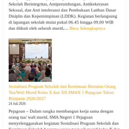
2026/2027:
Sekolah Berintegritas, Antiperundungan, Antikekerasan
Berjalan
Seksual, dan Anti intoleransi dan Pembukaan Latihan Dasar
Khidmat
Disiplin dan Kepemimpinan (LDDK). Kegiatan berlangsung
di lapangan sekolah mulai pukul 06.45 hingga 09.00 WIB
:
dan diikuti oleh seluruh murid,…
Baca Selengkapnya
Peringati
Hari
Anak
Nasional
2026,
SMA
Negeri
1
Pejagoan
Sosialisasi Program Sekolah dan Kemitraan Bersama Orang
Gelar
Tua/Wali Murid Kelas X dan XII SMAN 1 Pejagoan Tahun
Deklarasi
Pelajaran 2026/2027
Integritas
24 Juli 2026
dan
Pejagoan – Dalam rangka membangun kerja sama dengan
Pembukaan
orang tua/ wali murid, SMA Negeri 1 Pejagoan
LDDK
menyelenggarakan kegiatan Sosialisasi Program Sekolah dan