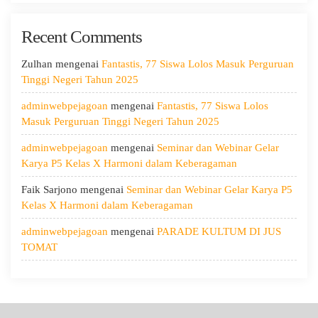
Hari
Kedua:
Recent Comments
Menggali
Potensi
Diri,
Zulhan
mengenai
Fantastis, 77 Siswa Lolos Masuk Perguruan
Menjaga
Tinggi Negeri Tahun 2025
Kesehatan,
adminwebpejagoan
mengenai
Fantastis, 77 Siswa Lolos
dan
Masuk Perguruan Tinggi Negeri Tahun 2025
Menumbuhkan
Kepedulian
adminwebpejagoan
mengenai
Seminar dan Webinar Gelar
Karya P5 Kelas X Harmoni dalam Keberagaman
Faik Sarjono
mengenai
Seminar dan Webinar Gelar Karya P5
Kelas X Harmoni dalam Keberagaman
adminwebpejagoan
mengenai
PARADE KULTUM DI JUS
TOMAT