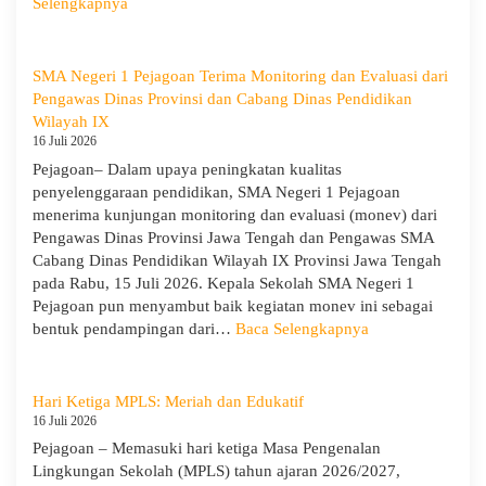
:
Selengkapnya
MPLS
Ramah
Hari
SMA Negeri 1 Pejagoan Terima Monitoring dan Evaluasi dari
Keempat
Pengawas Dinas Provinsi dan Cabang Dinas Pendidikan
:
Wilayah IX
Menumbuhkan
16 Juli 2026
Karakter,
Pejagoan– Dalam upaya peningkatan kualitas
Wawasan,
penyelenggaraan pendidikan, SMA Negeri 1 Pejagoan
dan
menerima kunjungan monitoring dan evaluasi (monev) dari
Kepedulian
Pengawas Dinas Provinsi Jawa Tengah dan Pengawas SMA
Lingkungan
Cabang Dinas Pendidikan Wilayah IX Provinsi Jawa Tengah
pada Rabu, 15 Juli 2026. Kepala Sekolah SMA Negeri 1
Pejagoan pun menyambut baik kegiatan monev ini sebagai
:
bentuk pendampingan dari…
Baca Selengkapnya
SMA
Negeri
1
Hari Ketiga MPLS: Meriah dan Edukatif
Pejagoan
16 Juli 2026
Terima
Pejagoan – Memasuki hari ketiga Masa Pengenalan
Monitoring
Lingkungan Sekolah (MPLS) tahun ajaran 2026/2027,