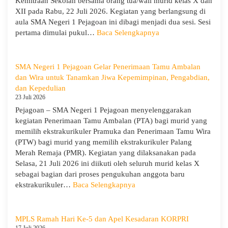
Kemitraan Sekolah bersama orang tua/wali murid kelas X dan
XII pada Rabu, 22 Juli 2026. Kegiatan yang berlangsung di
aula SMA Negeri 1 Pejagoan ini dibagi menjadi dua sesi. Sesi
:
pertama dimulai pukul…
Baca Selengkapnya
Sosialisasi
Program
Sekolah
SMA Negeri 1 Pejagoan Gelar Penerimaan Tamu Ambalan
dan
dan Wira untuk Tanamkan Jiwa Kepemimpinan, Pengabdian,
Kemitraan
dan Kepedulian
Bersama
23 Juli 2026
Orang
Pejagoan – SMA Negeri 1 Pejagoan menyelenggarakan
Tua/Wali
kegiatan Penerimaan Tamu Ambalan (PTA) bagi murid yang
Murid
memilih ekstrakurikuler Pramuka dan Penerimaan Tamu Wira
Kelas
(PTW) bagi murid yang memilih ekstrakurikuler Palang
X
Merah Remaja (PMR). Kegiatan yang dilaksanakan pada
dan
Selasa, 21 Juli 2026 ini diikuti oleh seluruh murid kelas X
XII
sebagai bagian dari proses pengukuhan anggota baru
SMAN
:
ekstrakurikuler…
Baca Selengkapnya
1
SMA
Pejagoan
Negeri
Tahun
1
MPLS Ramah Hari Ke-5 dan Apel Kesadaran KORPRI
Pelajaran
Pejagoan