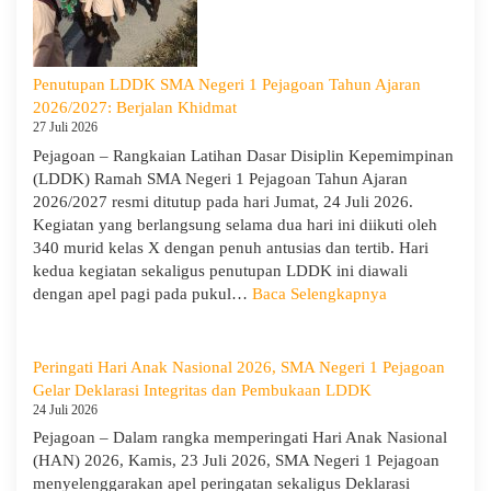
di
SMA
Neger
1
Penutupan LDDK SMA Negeri 1 Pejagoan Tahun Ajaran
Pejag
2026/2027: Berjalan Khidmat
Bekal
27 Juli 2026
Sisw
Pejagoan – Rangkaian Latihan Dasar Disiplin Kepemimpinan
Bijak
(LDDK) Ramah SMA Negeri 1 Pejagoan Tahun Ajaran
Memi
2026/2027 resmi ditutup pada hari Jumat, 24 Juli 2026.
Perga
Kegiatan yang berlangsung selama dua hari ini diikuti oleh
Demi
340 murid kelas X dengan penuh antusias dan tertib. Hari
Masa
kedua kegiatan sekaligus penutupan LDDK ini diawali
Depa
:
dengan apel pagi pada pukul…
Baca Selengkapnya
Cera
Penutupan
LDDK
SMA
Peringati Hari Anak Nasional 2026, SMA Negeri 1 Pejagoan
Negeri
Gelar Deklarasi Integritas dan Pembukaan LDDK
1
24 Juli 2026
Pejagoan
Pejagoan – Dalam rangka memperingati Hari Anak Nasional
Tahun
(HAN) 2026, Kamis, 23 Juli 2026, SMA Negeri 1 Pejagoan
Ajaran
menyelenggarakan apel peringatan sekaligus Deklarasi