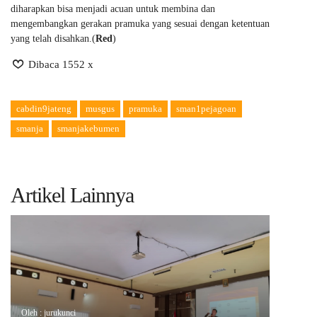
diharapkan bisa menjadi acuan untuk membina dan
mengembangkan gerakan pramuka yang sesuai dengan ketentuan
yang telah disahkan.(
Red
)
Dibaca 1552 x
cabdin9jateng
musgus
pramuka
sman1pejagoan
smanja
smanjakebumen
Artikel Lainnya
Oleh : jurukunci