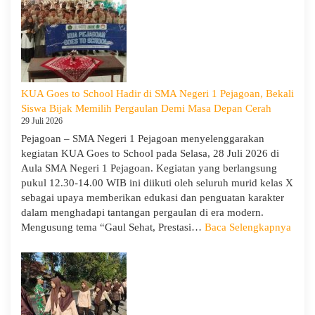
SMA
Negeri
1
Pejagoan
Gelar
Workshop
KUA Goes to School Hadir di SMA Negeri 1 Pejagoan, Bekali
Penguatan
Siswa Bijak Memilih Pergaulan Demi Masa Depan Cerah
Kapasitas
29 Juli 2026
Guru
Pejagoan – SMA Negeri 1 Pejagoan menyelenggarakan
kegiatan KUA Goes to School pada Selasa, 28 Juli 2026 di
Aula SMA Negeri 1 Pejagoan. Kegiatan yang berlangsung
pukul 12.30-14.00 WIB ini diikuti oleh seluruh murid kelas X
sebagai upaya memberikan edukasi dan penguatan karakter
dalam menghadapi tantangan pergaulan di era modern.
:
Mengusung tema “Gaul Sehat, Prestasi…
Baca Selengkapnya
KUA
Goes
to
Scho
Hadir