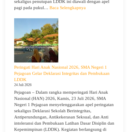
sekaligus penutupan LDDK ini diawali dengan apel
Cerah
:
pagi pada pukul…
Baca Selengkapnya
Penutupan
LDDK
SMA
Negeri
1
Pejagoan
Tahun
Ajaran
2026/2027:
Peringati Hari Anak Nasional 2026, SMA Negeri 1
Berjalan
Pejagoan Gelar Deklarasi Integritas dan Pembukaan
Khidmat
LDDK
24 Juli 2026
Pejagoan – Dalam rangka memperingati Hari Anak
Nasional (HAN) 2026, Kamis, 23 Juli 2026, SMA
Negeri 1 Pejagoan menyelenggarakan apel peringatan
sekaligus Deklarasi Sekolah Berintegritas,
Antiperundungan, Antikekerasan Seksual, dan Anti
intoleransi dan Pembukaan Latihan Dasar Disiplin dan
Kepemimpinan (LDDK). Kegiatan berlangsung di