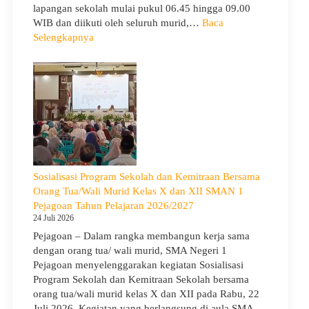
lapangan sekolah mulai pukul 06.45 hingga 09.00
WIB dan diikuti oleh seluruh murid,…
Baca
:
Selengkapnya
Peringati
Hari
Anak
Nasional
2026,
SMA
Negeri
1
Pejagoan
Sosialisasi Program Sekolah dan Kemitraan Bersama
Gelar
Orang Tua/Wali Murid Kelas X dan XII SMAN 1
Deklarasi
Pejagoan Tahun Pelajaran 2026/2027
Integritas
24 Juli 2026
dan
Pejagoan – Dalam rangka membangun kerja sama
Pembukaan
dengan orang tua/ wali murid, SMA Negeri 1
LDDK
Pejagoan menyelenggarakan kegiatan Sosialisasi
Program Sekolah dan Kemitraan Sekolah bersama
orang tua/wali murid kelas X dan XII pada Rabu, 22
Juli 2026. Kegiatan yang berlangsung di aula SMA