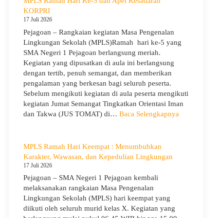
MPLS Ramah Hari Ke-5 dan Apel Kesadaran
Pejagoan
KORPRI
Gelar
17 Juli 2026
Penerimaan
Pejagoan – Rangkaian kegiatan Masa Pengenalan
Tamu
Lingkungan Sekolah (MPLS)Ramah hari ke-5 yang
Ambalan
SMA Negeri 1 Pejagoan berlangsung meriah.
dan
Kegiatan yang dipusatkan di aula ini berlangsung
Wira
dengan tertib, penuh semangat, dan memberikan
untuk
pengalaman yang berkesan bagi seluruh peserta.
Tanamkan
Sebelum mengikuti kegiatan di aula peserta mengikuti
Jiwa
kegiatan Jumat Semangat Tingkatkan Orientasi Iman
Kepemimpinan,
:
dan Takwa (JUS TOMAT) di…
Baca Selengkapnya
Pengabdian,
MPLS
dan
Ramah
Kepedulian
Hari
MPLS Ramah Hari Keempat : Menumbuhkan
Ke-
Karakter, Wawasan, dan Kepedulian Lingkungan
5
17 Juli 2026
dan
Pejagoan – SMA Negeri 1 Pejagoan kembali
Apel
melaksanakan rangkaian Masa Pengenalan
Kesadaran
Lingkungan Sekolah (MPLS) hari keempat yang
KORPRI
diikuti oleh seluruh murid kelas X. Kegiatan yang