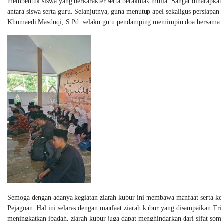
membentuk siswa yang berkarakter serta berakhlak mulia. Sangat diharapkan
antara siswa serta guru. Selanjutnya, guna menutup apel sekaligus persiapa
Khumaedi Masduqi, S.Pd. selaku guru pendamping memimpin doa bersama
Semoga dengan adanya kegiatan ziarah kubur ini membawa manfaat serta ke
Pejagoan. Hal ini selaras dengan manfaat ziarah kubur yang disampaikan Tr
meningkatkan ibadah, ziarah kubur juga dapat menghindarkan dari sifat somb