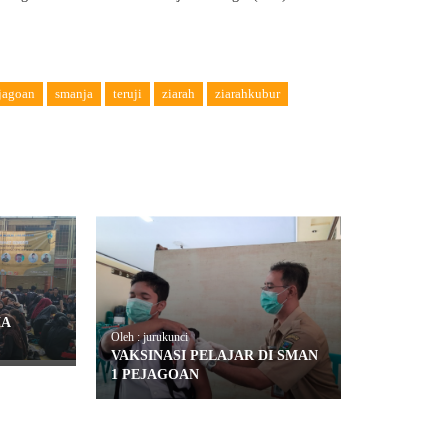
jagoan
smanja
teruji
ziarah
ziarahkubur
MA
Oleh : jurukunci
VAKSINASI PELAJAR DI SMAN
1 PEJAGOAN