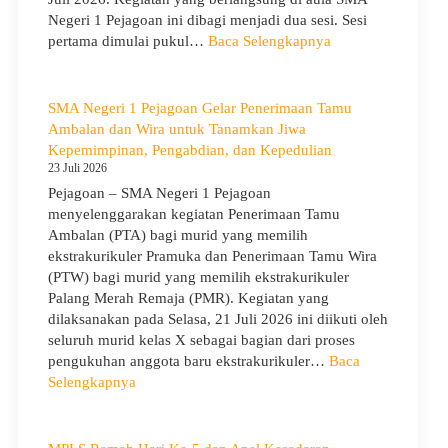
Negeri 1 Pejagoan ini dibagi menjadi dua sesi. Sesi
:
pertama dimulai pukul…
Baca Selengkapnya
Sosialisasi
Program
Sekolah
SMA Negeri 1 Pejagoan Gelar Penerimaan Tamu
dan
Ambalan dan Wira untuk Tanamkan Jiwa
Kemitraan
Kepemimpinan, Pengabdian, dan Kepedulian
Bersama
23 Juli 2026
Orang
Pejagoan – SMA Negeri 1 Pejagoan
Tua/Wali
menyelenggarakan kegiatan Penerimaan Tamu
Murid
Ambalan (PTA) bagi murid yang memilih
Kelas
ekstrakurikuler Pramuka dan Penerimaan Tamu Wira
X
(PTW) bagi murid yang memilih ekstrakurikuler
dan
Palang Merah Remaja (PMR). Kegiatan yang
XII
dilaksanakan pada Selasa, 21 Juli 2026 ini diikuti oleh
SMAN
seluruh murid kelas X sebagai bagian dari proses
1
pengukuhan anggota baru ekstrakurikuler…
Baca
Pejagoan
:
Selengkapnya
Tahun
SMA
Pelajaran
Negeri
2026/2027
1