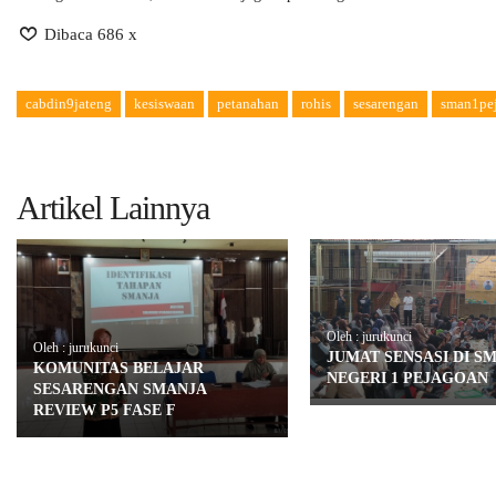
Dibaca 686 x
cabdin9jateng
kesiswaan
petanahan
rohis
sesarengan
sman1pe
Artikel Lainnya
Oleh : jurukunci
Oleh : jurukunci
JUMAT SENSASI DI S
KOMUNITAS BELAJAR
NEGERI 1 PEJAGOAN
SESARENGAN SMANJA
REVIEW P5 FASE F