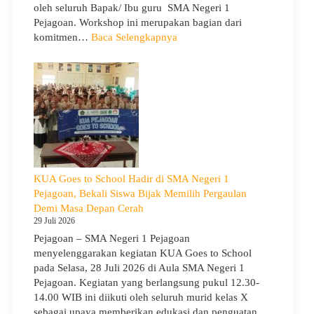
oleh seluruh Bapak/ Ibu guru SMA Negeri 1
Pejagoan. Workshop ini merupakan bagian dari
:
komitmen…
Baca Selengkapnya
Siap
Menghadapi
TKA:
SMA
Negeri
1
Pejagoan
Gelar
Workshop
KUA Goes to School Hadir di SMA Negeri 1
Penguatan
Pejagoan, Bekali Siswa Bijak Memilih Pergaulan
Kapasitas
Demi Masa Depan Cerah
Guru
29 Juli 2026
Pejagoan – SMA Negeri 1 Pejagoan
menyelenggarakan kegiatan KUA Goes to School
pada Selasa, 28 Juli 2026 di Aula SMA Negeri 1
Pejagoan. Kegiatan yang berlangsung pukul 12.30-
14.00 WIB ini diikuti oleh seluruh murid kelas X
sebagai upaya memberikan edukasi dan penguatan