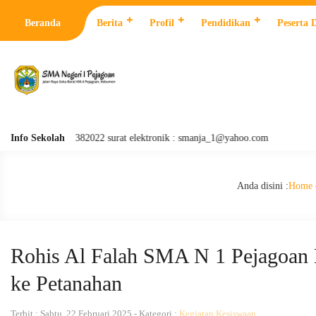
Beranda
Berita
Profil
Pendidikan
Peserta 
n: 0287 382022 surat elektronik : smanja_1@yahoo.com
Info Sekolah
Anda disini :
Home
Rohis Al Falah SMA N 1 Pejagoan 
ke Petanahan
Terbit : Sabtu, 22 Februari 2025 - Kategori :
Kegiatan Kesiswaan