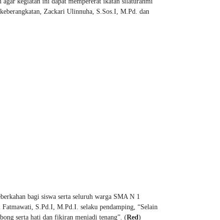
 agar kegiatan ini dapat mempererat ikatan silaturahmi
n keberangkatan, Zackari Ulinnuha, S.Sos.I, M.Pd. dan
.
berkahan bagi siswa serta seluruh warga SMA N 1
i Fatmawati, S.Pd.I, M.Pd.I. selaku pendamping, “Selain
ong serta hati dan fikiran menjadi tenang”. (
Red
)