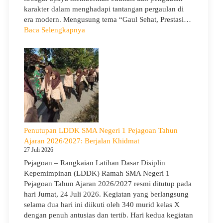
karakter dalam menghadapi tantangan pergaulan di
era modern. Mengusung tema “Gaul Sehat, Prestasi…
:
Baca Selengkapnya
KUA
Goes
to
School
Hadir
di
SMA
Negeri
1
Penutupan LDDK SMA Negeri 1 Pejagoan Tahun
Pejagoan,
Ajaran 2026/2027: Berjalan Khidmat
Bekali
27 Juli 2026
Siswa
Pejagoan – Rangkaian Latihan Dasar Disiplin
Bijak
Kepemimpinan (LDDK) Ramah SMA Negeri 1
Memilih
Pejagoan Tahun Ajaran 2026/2027 resmi ditutup pada
Pergaulan
hari Jumat, 24 Juli 2026. Kegiatan yang berlangsung
Demi
selama dua hari ini diikuti oleh 340 murid kelas X
Masa
dengan penuh antusias dan tertib. Hari kedua kegiatan
Depan