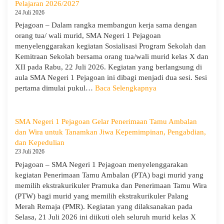
Pelajaran 2026/2027
Integritas
24 Juli 2026
dan
Pejagoan – Dalam rangka membangun kerja sama dengan
Pembukaan
orang tua/ wali murid, SMA Negeri 1 Pejagoan
LDDK
menyelenggarakan kegiatan Sosialisasi Program Sekolah dan
Kemitraan Sekolah bersama orang tua/wali murid kelas X dan
XII pada Rabu, 22 Juli 2026. Kegiatan yang berlangsung di
aula SMA Negeri 1 Pejagoan ini dibagi menjadi dua sesi. Sesi
:
pertama dimulai pukul…
Baca Selengkapnya
Sosialisasi
Program
Sekolah
SMA Negeri 1 Pejagoan Gelar Penerimaan Tamu Ambalan
dan
dan Wira untuk Tanamkan Jiwa Kepemimpinan, Pengabdian,
Kemitraan
dan Kepedulian
Bersama
23 Juli 2026
Orang
Pejagoan – SMA Negeri 1 Pejagoan menyelenggarakan
Tua/Wali
kegiatan Penerimaan Tamu Ambalan (PTA) bagi murid yang
Murid
memilih ekstrakurikuler Pramuka dan Penerimaan Tamu Wira
Kelas
(PTW) bagi murid yang memilih ekstrakurikuler Palang
X
Merah Remaja (PMR). Kegiatan yang dilaksanakan pada
dan
Selasa, 21 Juli 2026 ini diikuti oleh seluruh murid kelas X