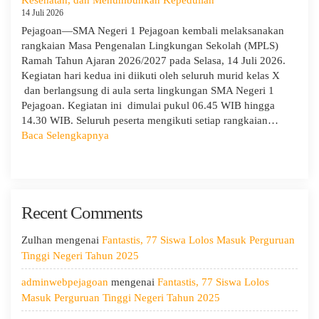
Wilayah
dan
14 Juli 2026
IX
Edukatif
Pejagoan—SMA Negeri 1 Pejagoan kembali melaksanakan
rangkaian Masa Pengenalan Lingkungan Sekolah (MPLS)
Ramah Tahun Ajaran 2026/2027 pada Selasa, 14 Juli 2026.
Kegiatan hari kedua ini diikuti oleh seluruh murid kelas X
dan berlangsung di aula serta lingkungan SMA Negeri 1
Pejagoan. Kegiatan ini dimulai pukul 06.45 WIB hingga
14.30 WIB. Seluruh peserta mengikuti setiap rangkaian…
:
Baca Selengkapnya
MPLS
Ramah
Hari
Kedua:
Recent Comments
Menggali
Potensi
Diri,
Zulhan
mengenai
Fantastis, 77 Siswa Lolos Masuk Perguruan
Menjaga
Tinggi Negeri Tahun 2025
Kesehatan,
adminwebpejagoan
mengenai
Fantastis, 77 Siswa Lolos
dan
Masuk Perguruan Tinggi Negeri Tahun 2025
Menumbuhkan
Kepedulian