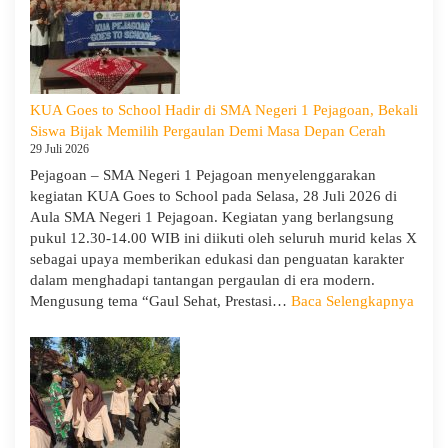
Negeri
1
Pejagoan
Gelar
Workshop
KUA Goes to School Hadir di SMA Negeri 1 Pejagoan, Bekali
Penguatan
Siswa Bijak Memilih Pergaulan Demi Masa Depan Cerah
Kapasitas
29 Juli 2026
Guru
Pejagoan – SMA Negeri 1 Pejagoan menyelenggarakan
kegiatan KUA Goes to School pada Selasa, 28 Juli 2026 di
Aula SMA Negeri 1 Pejagoan. Kegiatan yang berlangsung
pukul 12.30-14.00 WIB ini diikuti oleh seluruh murid kelas X
sebagai upaya memberikan edukasi dan penguatan karakter
dalam menghadapi tantangan pergaulan di era modern.
:
Mengusung tema “Gaul Sehat, Prestasi…
Baca Selengkapnya
KUA
Goes
to
Scho
Hadir
di
SMA