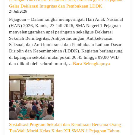
Berjalan
Gelar Deklarasi Integritas dan Pembukaan LDDK
Khidmat
24 Juli 2026
Pejagoan – Dalam rangka memperingati Hari Anak Nasional
(HAN) 2026, Kamis, 23 Juli 2026, SMA Negeri 1 Pejagoan
menyelenggarakan apel peringatan sekaligus Deklarasi
Sekolah Berintegritas, Antiperundungan, Antikekerasan
Seksual, dan Anti intoleransi dan Pembukaan Latihan Dasar
Disiplin dan Kepemimpinan (LDDK). Kegiatan berlangsung
di lapangan sekolah mulai pukul 06.45 hingga 09.00 WIB
:
dan diikuti oleh seluruh murid,…
Baca Selengkapnya
Peringati
Hari
Anak
Nasional
2026,
SMA
Negeri
1
Pejagoan
Sosialisasi Program Sekolah dan Kemitraan Bersama Orang
Gelar
Tua/Wali Murid Kelas X dan XII SMAN 1 Pejagoan Tahun
Deklarasi