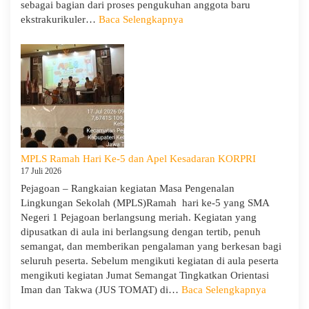
XII
sebagai bagian dari proses pengukuhan anggota baru
SMAN
:
ekstrakurikuler…
Baca Selengkapnya
1
SMA
Pejagoan
Negeri
Tahun
1
Pelajaran
Pejagoan
2026/2027
Gelar
Penerimaan
Tamu
Ambalan
dan
MPLS Ramah Hari Ke-5 dan Apel Kesadaran KORPRI
Wira
17 Juli 2026
untuk
Pejagoan – Rangkaian kegiatan Masa Pengenalan
Tanamkan
Lingkungan Sekolah (MPLS)Ramah hari ke-5 yang SMA
Jiwa
Negeri 1 Pejagoan berlangsung meriah. Kegiatan yang
Kepemimpinan,
dipusatkan di aula ini berlangsung dengan tertib, penuh
Pengabdian,
semangat, dan memberikan pengalaman yang berkesan bagi
dan
seluruh peserta. Sebelum mengikuti kegiatan di aula peserta
Kepedulian
mengikuti kegiatan Jumat Semangat Tingkatkan Orientasi
:
Iman dan Takwa (JUS TOMAT) di…
Baca Selengkapnya
MPLS