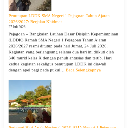
Neger
1
Penutupan LDDK SMA Negeri 1 Pejagoan Tahun Ajaran
Pejag
2026/2027: Berjalan Khidmat
Bekal
27 Juli 2026
Sisw
Pejagoan – Rangkaian Latihan Dasar Disiplin Kepemimpinan
Bijak
(LDDK) Ramah SMA Negeri 1 Pejagoan Tahun Ajaran
Memi
2026/2027 resmi ditutup pada hari Jumat, 24 Juli 2026.
Perga
Kegiatan yang berlangsung selama dua hari ini diikuti oleh
Demi
340 murid kelas X dengan penuh antusias dan tertib. Hari
Masa
kedua kegiatan sekaligus penutupan LDDK ini diawali
Depa
:
dengan apel pagi pada pukul…
Baca Selengkapnya
Cera
Penutupan
LDDK
SMA
Negeri
1
Pejagoan
Tahun
Ajaran
2026/2027:
Peringati Hari Anak Nasional 2026, SMA Negeri 1 Pejagoan