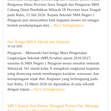
Kepedulian
Pengawas Dinas Provinsi Jawa Tengah dan Pengawas SMA
Lingkungan
Cabang Dinas Pendidikan Wilayah IX Provinsi Jawa Tengah
pada Rabu, 15 Juli 2026. Kepala Sekolah SMA Negeri 1
Pejagoan pun menyambut baik kegiatan monev ini sebagai
:
bentuk pendampingan dari…
Baca Selengkapnya
SMA
Negeri
1
Hari Ketiga MPLS: Meriah dan Edukatif
Pejagoan
16 Juli 2026
Terima
Pejagoan – Memasuki hari ketiga Masa Pengenalan
Monitoring
Lingkungan Sekolah (MPLS) tahun ajaran 2026/2027,
dan
suasana di SMA Negeri 1 Pejagoan terasa semakin semarak.
Evaluasi
Sebanyak 341 murid kelas X mengikuti rangkaian kegiatan
dari
yang dirancang untuk membangun karakter, wawasan, dan
Pengawas
kesiapsiagaan sejak dini. Kegiatan yang berlangsung pada
Dinas
hari Rabu, 15 Maret 2026 ini dipusatkan di aula sekolah
Provinsi
:
dengan tujuan…
Baca Selengkapnya
dan
Hari
Cabang
Ketiga
Dinas
MPLS:
MPLS Ramah Hari Kedua: Menggali Potensi Diri, Menjaga
Pendidikan
Meriah
Kesehatan, dan Menumbuhkan Kepedulian