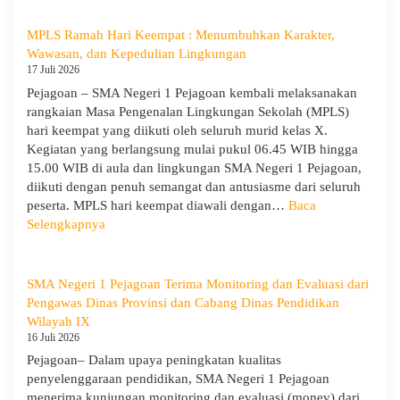
Ramah
Hari
MPLS Ramah Hari Keempat : Menumbuhkan Karakter,
Ke-
Wawasan, dan Kepedulian Lingkungan
5
17 Juli 2026
dan
Pejagoan – SMA Negeri 1 Pejagoan kembali melaksanakan
Apel
rangkaian Masa Pengenalan Lingkungan Sekolah (MPLS)
Kesadara
hari keempat yang diikuti oleh seluruh murid kelas X.
KORPRI
Kegiatan yang berlangsung mulai pukul 06.45 WIB hingga
15.00 WIB di aula dan lingkungan SMA Negeri 1 Pejagoan,
diikuti dengan penuh semangat dan antusiasme dari seluruh
peserta. MPLS hari keempat diawali dengan…
Baca
:
Selengkapnya
MPLS
Ramah
Hari
SMA Negeri 1 Pejagoan Terima Monitoring dan Evaluasi dari
Keempat
Pengawas Dinas Provinsi dan Cabang Dinas Pendidikan
:
Wilayah IX
Menumbuhkan
16 Juli 2026
Karakter,
Pejagoan– Dalam upaya peningkatan kualitas
Wawasan,
penyelenggaraan pendidikan, SMA Negeri 1 Pejagoan
dan
menerima kunjungan monitoring dan evaluasi (monev) dari