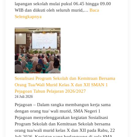
lapangan sekolah mulai pukul 06.45 hingga 09.00
WIB dan diikuti oleh seluruh murid,…
Baca
:
Selengkapnya
Peringati
Hari
Anak
Nasional
2026,
SMA
Negeri
1
Pejagoan
Sosialisasi Program Sekolah dan Kemitraan Bersama
Gelar
Orang Tua/Wali Murid Kelas X dan XII SMAN 1
Deklarasi
Pejagoan Tahun Pelajaran 2026/2027
Integritas
24 Juli 2026
dan
Pejagoan – Dalam rangka membangun kerja sama
Pembukaan
dengan orang tua/ wali murid, SMA Negeri 1
LDDK
Pejagoan menyelenggarakan kegiatan Sosialisasi
Program Sekolah dan Kemitraan Sekolah bersama
orang tua/wali murid kelas X dan XII pada Rabu, 22
Juli 2026. Kegiatan yang berlangsung di aula SMA