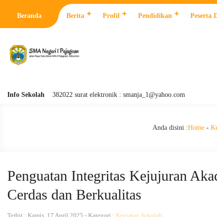
Beranda
Berita
Profil
Pendidikan
Peserta 
on: 0287 382022 surat elektronik : smanja_1@yahoo.com
Info Sekolah
Anda disini :
Home
-
Ke
Penguatan Integritas Kejujuran Ak
Cerdas dan Berkualitas
Terbit : Kamis, 17 April 2025 - Kategori :
Kegiatan Sekolah