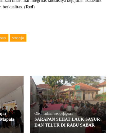
kan nilai-nilai integritas khususnya kejujuran akademik
 berkualitas. (
Red
)
oan
smanja
ajar
Oleh : adminwebpejagoan
 Mapala
SARAPAN SEHAT LAUK SAYUR
DAN TELUR DI RABU SABAR