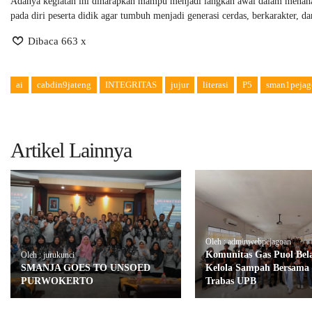
Adanya kegiatan ini diharapkan mampu menjadi langkah awal dalam menanam
pada diri peserta didik agar tumbuh menjadi generasi cerdas, berkarakter, dan
Dibaca 663 x
ai
cabdin9jateng
INTEGRITAS
jujur
literasi
P5
sman1pejag
Artikel Lainnya
Oleh : adminwebpejagoan
Komunitas Gas Puol Bel
Oleh : jurukunci
SMANJA GOES TO UNSOED
Kelola Sampah Bersama
PURWOKERTO
Trabas UPB