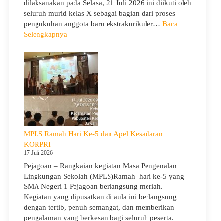
dilaksanakan pada Selasa, 21 Juli 2026 ini diikuti oleh
seluruh murid kelas X sebagai bagian dari proses
pengukuhan anggota baru ekstrakurikuler…
Baca
:
Selengkapnya
SMA
Negeri
1
Pejagoan
Gelar
Penerimaan
Tamu
Ambalan
dan
MPLS Ramah Hari Ke-5 dan Apel Kesadaran
Wira
KORPRI
untuk
17 Juli 2026
Tanamkan
Pejagoan – Rangkaian kegiatan Masa Pengenalan
Jiwa
Lingkungan Sekolah (MPLS)Ramah hari ke-5 yang
Kepemimpinan,
SMA Negeri 1 Pejagoan berlangsung meriah.
Pengabdian,
Kegiatan yang dipusatkan di aula ini berlangsung
dan
dengan tertib, penuh semangat, dan memberikan
Kepedulian
pengalaman yang berkesan bagi seluruh peserta.