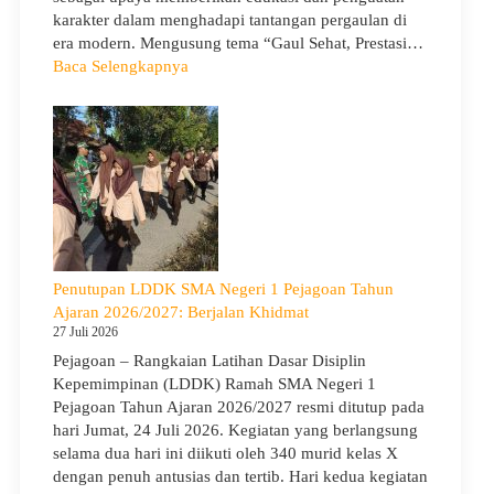
karakter dalam menghadapi tantangan pergaulan di
era modern. Mengusung tema “Gaul Sehat, Prestasi…
:
Baca Selengkapnya
KUA
Goes
to
School
Hadir
di
SMA
Negeri
1
Penutupan LDDK SMA Negeri 1 Pejagoan Tahun
Pejagoan,
Ajaran 2026/2027: Berjalan Khidmat
Bekali
27 Juli 2026
Siswa
Pejagoan – Rangkaian Latihan Dasar Disiplin
Bijak
Kepemimpinan (LDDK) Ramah SMA Negeri 1
Memilih
Pejagoan Tahun Ajaran 2026/2027 resmi ditutup pada
Pergaulan
hari Jumat, 24 Juli 2026. Kegiatan yang berlangsung
Demi
selama dua hari ini diikuti oleh 340 murid kelas X
Masa
dengan penuh antusias dan tertib. Hari kedua kegiatan
Depan