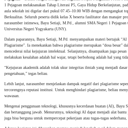
1 Pejagoan melaksanakan Tahap Literasi P5, Gaya Hidup Berkelanjutan, pad
aula sekolah ini digelar dari pukul 07.45–10.00 WIB dengan mengangkat to
Berkualitas. Seluruh peserta didik kelas X beserta fasilitator dan manajer 
narasumber istimewa, Bayu Setiaji, M.Pd., alumni SMA Negeri 1 Pejagoan t
Universitas Negeri Yogyakarta (UNY).
Dalam paparannya, Bayu Setiaji, M.Pd. menyampaikan materi bertajuk “AI 
Plagiarisme”. Ia menekankan bahwa plagiarisme merupakan “dosa besar” da
mencederai nilai kejujuran intelektual. Selanjutnya, disampaikan juga pesa
melakukan kesalahan adalah hal wajar, tetapi berbohong adalah hal yang tidak
“Kejujuran akademik adalah tolak ukur integritas ilmiah yang menjadi dasa
pengetahuan,” tegas beliau.
Lebih lanjut, narasumber menjelaskan dampak negatif dari plagiarisme sepert
tercorengnya reputasi institusi. Untuk menghindari plagiarisme, beliau me
wawasan.
Mengenai penggunaan teknologi, khususnya kecerdasan buatan (AI), Bayu Set
dan bertanggung jawab. Menurutnya, teknologi AI dapat menjadi alat bantu 
juga bisa berguna untuk mempercepat pekerjaan atau tugas-tugas sederhana,