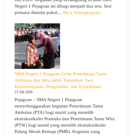
Negeri 1 Pejagoan ini dibagi menjadi dua sesi. Sesi
:
pertama dimulai pukul…
Baca Selengkapnya
Sosialisasi
Program
Sekolah
dan
Kemitraan
Bersama
Orang
Tua/Wali
Murid
SMA Negeri 1 Pejagoan Gelar Penerimaan Tamu
Kelas
Ambalan dan Wira untuk Tanamkan Jiwa
X
Kepemimpinan, Pengabdian, dan Kepedulian
dan
23 Juli 2026
XII
Pejagoan – SMA Negeri 1 Pejagoan
SMAN
menyelenggarakan kegiatan Penerimaan Tamu
1
Ambalan (PTA) bagi murid yang memilih
Pejagoan
ekstrakurikuler Pramuka dan Penerimaan Tamu Wira
Tahun
(PTW) bagi murid yang memilih ekstrakurikuler
Pelajaran
Palang Merah Remaja (PMR). Kegiatan yang
2026/2027