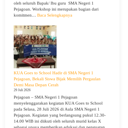
oleh seluruh Bapak/ Ibu guru SMA Negeri 1
Pejagoan. Workshop ini merupakan bagian dari
:
komitmen…
Baca Selengkapnya
Siap
Menghadapi
TKA:
SMA
Negeri
1
Pejagoan
Gelar
Workshop
KUA Goes to School Hadir di SMA Negeri 1
Penguatan
Pejagoan, Bekali Siswa Bijak Memilih Pergaulan
Kapasitas
Demi Masa Depan Cerah
Guru
29 Juli 2026
Pejagoan – SMA Negeri 1 Pejagoan
menyelenggarakan kegiatan KUA Goes to School
pada Selasa, 28 Juli 2026 di Aula SMA Negeri 1
Pejagoan. Kegiatan yang berlangsung pukul 12.30-
14.00 WIB ini diikuti oleh seluruh murid kelas X
sebagai upaya memberikan edukasi dan penguatan