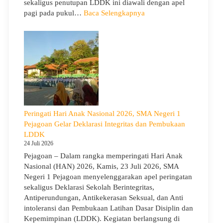
sekaligus penutupan LDDK ini diawali dengan apel
Cerah
:
pagi pada pukul…
Baca Selengkapnya
Penutupan
LDDK
SMA
Negeri
1
Pejagoan
Tahun
Ajaran
2026/2027:
Peringati Hari Anak Nasional 2026, SMA Negeri 1
Berjalan
Pejagoan Gelar Deklarasi Integritas dan Pembukaan
Khidmat
LDDK
24 Juli 2026
Pejagoan – Dalam rangka memperingati Hari Anak
Nasional (HAN) 2026, Kamis, 23 Juli 2026, SMA
Negeri 1 Pejagoan menyelenggarakan apel peringatan
sekaligus Deklarasi Sekolah Berintegritas,
Antiperundungan, Antikekerasan Seksual, dan Anti
intoleransi dan Pembukaan Latihan Dasar Disiplin dan
Kepemimpinan (LDDK). Kegiatan berlangsung di