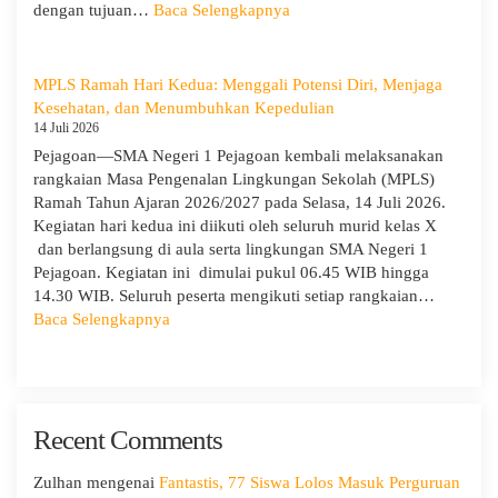
Provinsi
:
dengan tujuan…
Baca Selengkapnya
dan
Hari
Cabang
Ketiga
Dinas
MPLS:
MPLS Ramah Hari Kedua: Menggali Potensi Diri, Menjaga
Pendidikan
Meriah
Kesehatan, dan Menumbuhkan Kepedulian
Wilayah
dan
14 Juli 2026
IX
Edukatif
Pejagoan—SMA Negeri 1 Pejagoan kembali melaksanakan
rangkaian Masa Pengenalan Lingkungan Sekolah (MPLS)
Ramah Tahun Ajaran 2026/2027 pada Selasa, 14 Juli 2026.
Kegiatan hari kedua ini diikuti oleh seluruh murid kelas X
dan berlangsung di aula serta lingkungan SMA Negeri 1
Pejagoan. Kegiatan ini dimulai pukul 06.45 WIB hingga
14.30 WIB. Seluruh peserta mengikuti setiap rangkaian…
:
Baca Selengkapnya
MPLS
Ramah
Hari
Kedua:
Recent Comments
Menggali
Potensi
Diri,
Zulhan
mengenai
Fantastis, 77 Siswa Lolos Masuk Perguruan