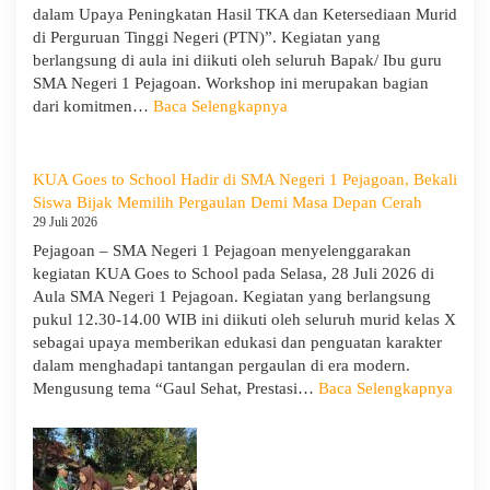
dalam Upaya Peningkatan Hasil TKA dan Ketersediaan Murid
di Perguruan Tinggi Negeri (PTN)”. Kegiatan yang
berlangsung di aula ini diikuti oleh seluruh Bapak/ Ibu guru
SMA Negeri 1 Pejagoan. Workshop ini merupakan bagian
:
dari komitmen…
Baca Selengkapnya
Siap
Menghadapi
TKA:
KUA Goes to School Hadir di SMA Negeri 1 Pejagoan, Bekali
SMA
Siswa Bijak Memilih Pergaulan Demi Masa Depan Cerah
Negeri
29 Juli 2026
1
Pejagoan – SMA Negeri 1 Pejagoan menyelenggarakan
Pejagoan
kegiatan KUA Goes to School pada Selasa, 28 Juli 2026 di
Gelar
Aula SMA Negeri 1 Pejagoan. Kegiatan yang berlangsung
Workshop
pukul 12.30-14.00 WIB ini diikuti oleh seluruh murid kelas X
Penguatan
sebagai upaya memberikan edukasi dan penguatan karakter
Kapasitas
dalam menghadapi tantangan pergaulan di era modern.
Guru
:
Mengusung tema “Gaul Sehat, Prestasi…
Baca Selengkapnya
KUA
Goes
to
Scho