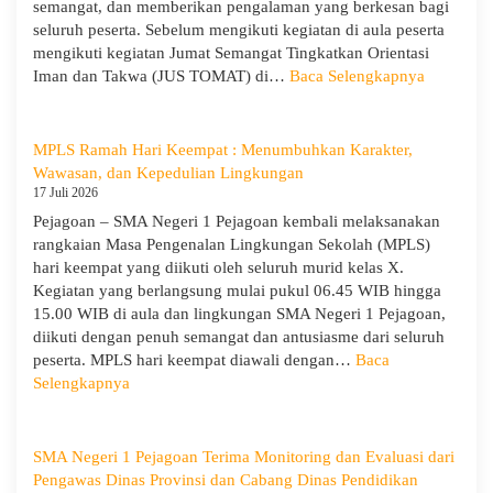
semangat, dan memberikan pengalaman yang berkesan bagi
Wira
seluruh peserta. Sebelum mengikuti kegiatan di aula peserta
untuk
mengikuti kegiatan Jumat Semangat Tingkatkan Orientasi
Tanamkan
:
Iman dan Takwa (JUS TOMAT) di…
Baca Selengkapnya
Jiwa
MPLS
Kepemimpinan,
Ramah
Pengabdian,
Hari
MPLS Ramah Hari Keempat : Menumbuhkan Karakter,
dan
Ke-
Wawasan, dan Kepedulian Lingkungan
Kepedulian
5
17 Juli 2026
dan
Pejagoan – SMA Negeri 1 Pejagoan kembali melaksanakan
Apel
rangkaian Masa Pengenalan Lingkungan Sekolah (MPLS)
Kesadara
hari keempat yang diikuti oleh seluruh murid kelas X.
KORPRI
Kegiatan yang berlangsung mulai pukul 06.45 WIB hingga
15.00 WIB di aula dan lingkungan SMA Negeri 1 Pejagoan,
diikuti dengan penuh semangat dan antusiasme dari seluruh
peserta. MPLS hari keempat diawali dengan…
Baca
:
Selengkapnya
MPLS
Ramah
Hari
SMA Negeri 1 Pejagoan Terima Monitoring dan Evaluasi dari
Keempat
Pengawas Dinas Provinsi dan Cabang Dinas Pendidikan