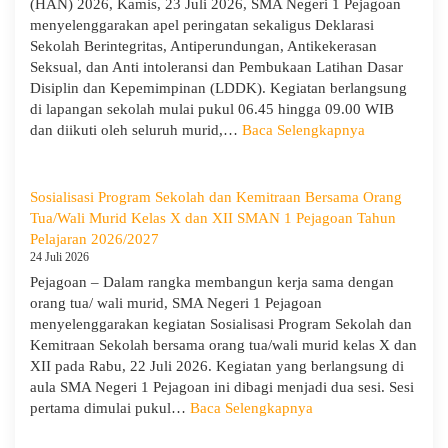
(HAN) 2026, Kamis, 23 Juli 2026, SMA Negeri 1 Pejagoan
Ajaran
menyelenggarakan apel peringatan sekaligus Deklarasi
2026/2027:
Sekolah Berintegritas, Antiperundungan, Antikekerasan
Berjalan
Seksual, dan Anti intoleransi dan Pembukaan Latihan Dasar
Khidmat
Disiplin dan Kepemimpinan (LDDK). Kegiatan berlangsung
di lapangan sekolah mulai pukul 06.45 hingga 09.00 WIB
:
dan diikuti oleh seluruh murid,…
Baca Selengkapnya
Peringati
Hari
Anak
Sosialisasi Program Sekolah dan Kemitraan Bersama Orang
Nasional
Tua/Wali Murid Kelas X dan XII SMAN 1 Pejagoan Tahun
2026,
Pelajaran 2026/2027
SMA
24 Juli 2026
Negeri
Pejagoan – Dalam rangka membangun kerja sama dengan
1
orang tua/ wali murid, SMA Negeri 1 Pejagoan
Pejagoan
menyelenggarakan kegiatan Sosialisasi Program Sekolah dan
Gelar
Kemitraan Sekolah bersama orang tua/wali murid kelas X dan
Deklarasi
XII pada Rabu, 22 Juli 2026. Kegiatan yang berlangsung di
Integritas
aula SMA Negeri 1 Pejagoan ini dibagi menjadi dua sesi. Sesi
dan
:
pertama dimulai pukul…
Baca Selengkapnya
Pembukaan
Sosialisasi
LDDK