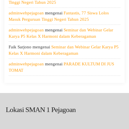
Menjaga
Tinggi Negeri Tahun 2025
Kesehatan,
adminwebpejagoan
mengenai
Fantastis, 77 Siswa Lolos
dan
Masuk Perguruan Tinggi Negeri Tahun 2025
Menumbuhkan
Kepedulian
adminwebpejagoan
mengenai
Seminar dan Webinar Gelar
Karya P5 Kelas X Harmoni dalam Keberagaman
Faik Sarjono
mengenai
Seminar dan Webinar Gelar Karya P5
Kelas X Harmoni dalam Keberagaman
adminwebpejagoan
mengenai
PARADE KULTUM DI JUS
TOMAT
Lokasi SMAN 1 Pejagoan