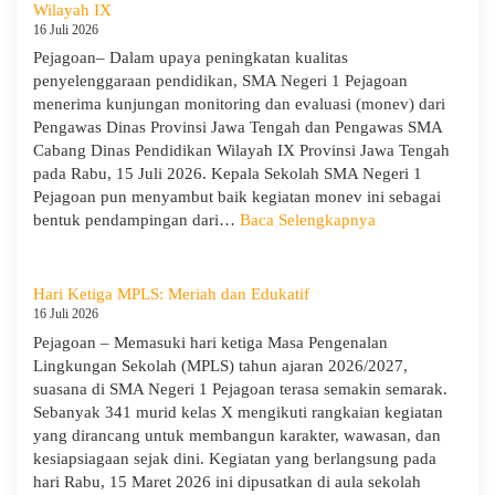
:
Wilayah IX
Menumbuhkan
16 Juli 2026
Karakter,
Pejagoan– Dalam upaya peningkatan kualitas
Wawasan,
penyelenggaraan pendidikan, SMA Negeri 1 Pejagoan
dan
menerima kunjungan monitoring dan evaluasi (monev) dari
Kepedulian
Pengawas Dinas Provinsi Jawa Tengah dan Pengawas SMA
Lingkungan
Cabang Dinas Pendidikan Wilayah IX Provinsi Jawa Tengah
pada Rabu, 15 Juli 2026. Kepala Sekolah SMA Negeri 1
Pejagoan pun menyambut baik kegiatan monev ini sebagai
:
bentuk pendampingan dari…
Baca Selengkapnya
SMA
Negeri
1
Hari Ketiga MPLS: Meriah dan Edukatif
Pejagoan
16 Juli 2026
Terima
Pejagoan – Memasuki hari ketiga Masa Pengenalan
Monitoring
Lingkungan Sekolah (MPLS) tahun ajaran 2026/2027,
dan
suasana di SMA Negeri 1 Pejagoan terasa semakin semarak.
Evaluasi
Sebanyak 341 murid kelas X mengikuti rangkaian kegiatan
dari
yang dirancang untuk membangun karakter, wawasan, dan
Pengawas
kesiapsiagaan sejak dini. Kegiatan yang berlangsung pada
Dinas
hari Rabu, 15 Maret 2026 ini dipusatkan di aula sekolah