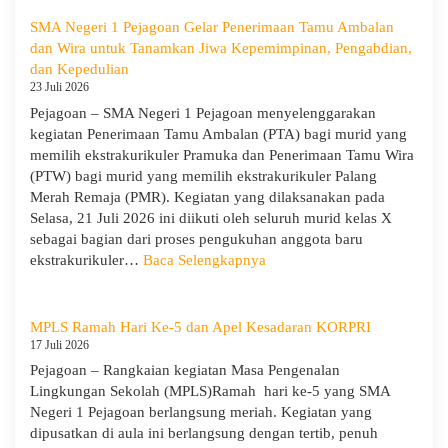
Program
Sekolah
SMA Negeri 1 Pejagoan Gelar Penerimaan Tamu Ambalan
dan
dan Wira untuk Tanamkan Jiwa Kepemimpinan, Pengabdian,
Kemitraan
dan Kepedulian
Bersama
23 Juli 2026
Orang
Pejagoan – SMA Negeri 1 Pejagoan menyelenggarakan
Tua/Wali
kegiatan Penerimaan Tamu Ambalan (PTA) bagi murid yang
Murid
memilih ekstrakurikuler Pramuka dan Penerimaan Tamu Wira
Kelas
(PTW) bagi murid yang memilih ekstrakurikuler Palang
X
Merah Remaja (PMR). Kegiatan yang dilaksanakan pada
dan
Selasa, 21 Juli 2026 ini diikuti oleh seluruh murid kelas X
XII
sebagai bagian dari proses pengukuhan anggota baru
SMAN
:
ekstrakurikuler…
Baca Selengkapnya
1
SMA
Pejagoan
Negeri
Tahun
1
MPLS Ramah Hari Ke-5 dan Apel Kesadaran KORPRI
Pelajaran
Pejagoan
17 Juli 2026
2026/2027
Gelar
Pejagoan – Rangkaian kegiatan Masa Pengenalan
Penerimaan
Lingkungan Sekolah (MPLS)Ramah hari ke-5 yang SMA
Tamu
Negeri 1 Pejagoan berlangsung meriah. Kegiatan yang
Ambalan
dipusatkan di aula ini berlangsung dengan tertib, penuh
dan