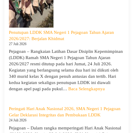
Hadir
di
SMA
Neger
1
Penutupan LDDK SMA Negeri 1 Pejagoan Tahun Ajaran
Pejag
2026/2027: Berjalan Khidmat
Bekal
27 Juli 2026
Sisw
Pejagoan – Rangkaian Latihan Dasar Disiplin Kepemimpinan
Bijak
(LDDK) Ramah SMA Negeri 1 Pejagoan Tahun Ajaran
Memi
2026/2027 resmi ditutup pada hari Jumat, 24 Juli 2026.
Perga
Kegiatan yang berlangsung selama dua hari ini diikuti oleh
Demi
340 murid kelas X dengan penuh antusias dan tertib. Hari
Masa
kedua kegiatan sekaligus penutupan LDDK ini diawali
Depa
:
dengan apel pagi pada pukul…
Baca Selengkapnya
Cera
Penutupan
LDDK
SMA
Peringati Hari Anak Nasional 2026, SMA Negeri 1 Pejagoan
Negeri
Gelar Deklarasi Integritas dan Pembukaan LDDK
1
24 Juli 2026
Pejagoan
Pejagoan – Dalam rangka memperingati Hari Anak Nasional
Tahun