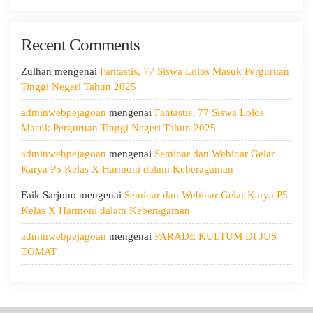
Hari
Kedua:
Recent Comments
Menggali
Potensi
Diri,
Zulhan
mengenai
Fantastis, 77 Siswa Lolos Masuk Perguruan
Menjaga
Tinggi Negeri Tahun 2025
Kesehatan,
adminwebpejagoan
mengenai
Fantastis, 77 Siswa Lolos
dan
Masuk Perguruan Tinggi Negeri Tahun 2025
Menumbuhkan
Kepedulian
adminwebpejagoan
mengenai
Seminar dan Webinar Gelar
Karya P5 Kelas X Harmoni dalam Keberagaman
Faik Sarjono
mengenai
Seminar dan Webinar Gelar Karya P5
Kelas X Harmoni dalam Keberagaman
adminwebpejagoan
mengenai
PARADE KULTUM DI JUS
TOMAT