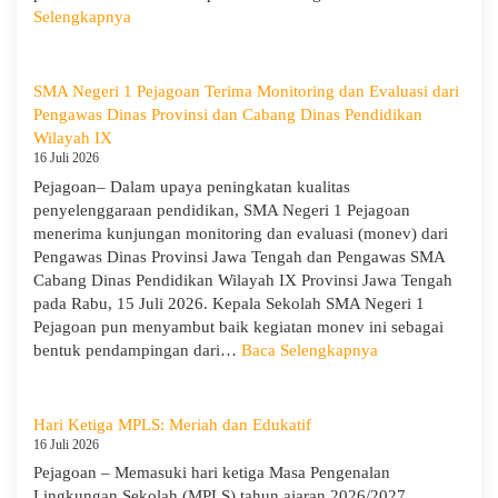
:
Selengkapnya
MPLS
Ramah
Hari
SMA Negeri 1 Pejagoan Terima Monitoring dan Evaluasi dari
Keempat
Pengawas Dinas Provinsi dan Cabang Dinas Pendidikan
:
Wilayah IX
Menumbuhkan
16 Juli 2026
Karakter,
Pejagoan– Dalam upaya peningkatan kualitas
Wawasan,
penyelenggaraan pendidikan, SMA Negeri 1 Pejagoan
dan
menerima kunjungan monitoring dan evaluasi (monev) dari
Kepedulian
Pengawas Dinas Provinsi Jawa Tengah dan Pengawas SMA
Lingkungan
Cabang Dinas Pendidikan Wilayah IX Provinsi Jawa Tengah
pada Rabu, 15 Juli 2026. Kepala Sekolah SMA Negeri 1
Pejagoan pun menyambut baik kegiatan monev ini sebagai
:
bentuk pendampingan dari…
Baca Selengkapnya
SMA
Negeri
1
Hari Ketiga MPLS: Meriah dan Edukatif
Pejagoan
16 Juli 2026
Terima
Pejagoan – Memasuki hari ketiga Masa Pengenalan
Monitoring
Lingkungan Sekolah (MPLS) tahun ajaran 2026/2027,