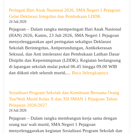
Memi
LDDK
Perga
SMA
Peringati Hari Anak Nasional 2026, SMA Negeri 1 Pejagoan
Demi
Negeri
Gelar Deklarasi Integritas dan Pembukaan LDDK
Masa
1
24 Juli 2026
Depa
Pejagoan
Pejagoan – Dalam rangka memperingati Hari Anak Nasional
Cera
Tahun
(HAN) 2026, Kamis, 23 Juli 2026, SMA Negeri 1 Pejagoan
Ajaran
menyelenggarakan apel peringatan sekaligus Deklarasi
2026/2027:
Sekolah Berintegritas, Antiperundungan, Antikekerasan
Berjalan
Seksual, dan Anti intoleransi dan Pembukaan Latihan Dasar
Khidmat
Disiplin dan Kepemimpinan (LDDK). Kegiatan berlangsung
di lapangan sekolah mulai pukul 06.45 hingga 09.00 WIB
:
dan diikuti oleh seluruh murid,…
Baca Selengkapnya
Peringati
Hari
Anak
Sosialisasi Program Sekolah dan Kemitraan Bersama Orang
Nasional
Tua/Wali Murid Kelas X dan XII SMAN 1 Pejagoan Tahun
2026,
Pelajaran 2026/2027
SMA
24 Juli 2026
Negeri
Pejagoan – Dalam rangka membangun kerja sama dengan
1
orang tua/ wali murid, SMA Negeri 1 Pejagoan
Pejagoan
menyelenggarakan kegiatan Sosialisasi Program Sekolah dan