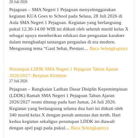
Negeri
29 Juli 2026
1
Pejagoan – SMA Negeri 1 Pejagoan menyelenggarakan
Pejagoan
kegiatan KUA Goes to School pada Selasa, 28 Juli 2026 di
Gelar
Aula SMA Negeri 1 Pejagoan. Kegiatan yang berlangsung
Workshop
pukul 12.30-14.00 WIB ini diikuti oleh seluruh murid kelas X
Penguatan
sebagai upaya memberikan edukasi dan penguatan karakter
Kapasitas
dalam menghadapi tantangan pergaulan di era modern.
Guru
:
Mengusung tema “Gaul Sehat, Prestasi…
Baca Selengkapnya
KUA
Goes
to
Penutupan LDDK SMA Negeri 1 Pejagoan Tahun Ajaran
Scho
2026/2027: Berjalan Khidmat
Hadir
27 Juli 2026
di
Pejagoan – Rangkaian Latihan Dasar Disiplin Kepemimpinan
SMA
(LDDK) Ramah SMA Negeri 1 Pejagoan Tahun Ajaran
Neger
2026/2027 resmi ditutup pada hari Jumat, 24 Juli 2026.
1
Kegiatan yang berlangsung selama dua hari ini diikuti oleh
Pejag
340 murid kelas X dengan penuh antusias dan tertib. Hari
Bekal
kedua kegiatan sekaligus penutupan LDDK ini diawali
Sisw
:
dengan apel pagi pada pukul…
Baca Selengkapnya
Bijak
Penutupan