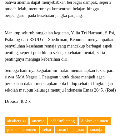
bahwa anemia dapat menyebabkan berbagai dampak, seperti
mudah lelah, menurunnya konsentrasi belajar, hingga
berpengaruh pada kesehatan jangka panjang.
Menutup seluruh rangkaian kegiatan, Yulia Tri Hartanti, S.Psi,
Psikolog dari RSUD dr. Soedirman, Kebumen menyampaikan
penyuluhan kesehatan remaja yang mencakup berbagai aspek
penting, seperti pola hidup sehat, kesehatan mental, serta
pentingnya menjaga kebersihan diri.
Semoga hadirnya kegiatan ini makin memantapkan tekad para
siswa SMA Negeri 1 Pejagoan untuk dapat menjadi agen
perubahan dalam menerapkan pola hidup sehat di lingkungan
sekolah maupun keluarga menuju Indonesia Emas 2045. (
Red
)
Dibaca 482 x
aksibergizi
anemia
cabdin9jateng
dinkeskebumen
pemkabkebumen
sehat
sman1pejagoan
smanja