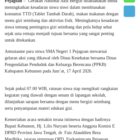
Pejagoan
– Gerakan Nasional Aksi Bergizi dilaksanakan untuk
meningkatkan kesadaran siswa siswi dalam membiasakan
konsumsi TTD (Tablet Tambah Darah), makan makanan dengan
menu gizi seimbang dan aktivitas fisik. Meningkatnya kesadaran
siswa tentang pentingnya gizi seimbang dan pola hidup sehat
sejak usia remaja menjadi tujuan bersama yang sangat penting
untuk ditekankan.
Antusiasme para siswa SMA Negeri 1 Pejagoan mewarnai
gelaran aksi yang dikawal oleh Dinas Kesehatan bersama Dinas
Pengendalian Penduduk dan Keluarga Berencana (PPKB)
Kabupaten Kebumen pada Jum’at, 17 April 2026.
Sejak pukul 07.00 WIB, ratusan siswa siap mengikuti rangkaian
kegiatan yang diawali dengan senam di lapangan sekolah,
dilanjutkan sarapan bersama dengan menu bergizi seimbang
serta penyampaian materi edukasi gizi.
Kemeriahan acara semakin terasa istimewa dengan hadirnya
Bupati Kebumen, Hj. Lilis Nuryani beserta Anggota Komisi E
DPRD Provinsi Jawa Tengah, dr. Faiz Alauddien Reza
Mardhika, jajaran pimpinan OPD, Forkopimcam Pejagoan,