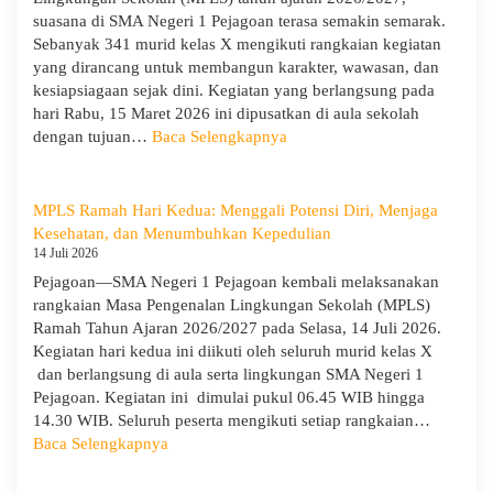
dan
suasana di SMA Negeri 1 Pejagoan terasa semakin semarak.
Evaluasi
Sebanyak 341 murid kelas X mengikuti rangkaian kegiatan
dari
yang dirancang untuk membangun karakter, wawasan, dan
Pengawas
kesiapsiagaan sejak dini. Kegiatan yang berlangsung pada
Dinas
hari Rabu, 15 Maret 2026 ini dipusatkan di aula sekolah
Provinsi
:
dengan tujuan…
Baca Selengkapnya
dan
Hari
Cabang
Ketiga
Dinas
MPLS:
MPLS Ramah Hari Kedua: Menggali Potensi Diri, Menjaga
Pendidikan
Meriah
Kesehatan, dan Menumbuhkan Kepedulian
Wilayah
dan
14 Juli 2026
IX
Edukatif
Pejagoan—SMA Negeri 1 Pejagoan kembali melaksanakan
rangkaian Masa Pengenalan Lingkungan Sekolah (MPLS)
Ramah Tahun Ajaran 2026/2027 pada Selasa, 14 Juli 2026.
Kegiatan hari kedua ini diikuti oleh seluruh murid kelas X
dan berlangsung di aula serta lingkungan SMA Negeri 1
Pejagoan. Kegiatan ini dimulai pukul 06.45 WIB hingga
14.30 WIB. Seluruh peserta mengikuti setiap rangkaian…
:
Baca Selengkapnya
MPLS
Ramah