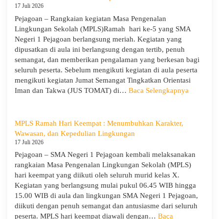
Pelajaran
Pejagoan
17 Juli 2026
2026/2027
Gelar
Pejagoan – Rangkaian kegiatan Masa Pengenalan
Penerimaan
Lingkungan Sekolah (MPLS)Ramah hari ke-5 yang SMA
Tamu
Negeri 1 Pejagoan berlangsung meriah. Kegiatan yang
Ambalan
dipusatkan di aula ini berlangsung dengan tertib, penuh
dan
semangat, dan memberikan pengalaman yang berkesan bagi
Wira
seluruh peserta. Sebelum mengikuti kegiatan di aula peserta
untuk
mengikuti kegiatan Jumat Semangat Tingkatkan Orientasi
Tanamkan
:
Iman dan Takwa (JUS TOMAT) di…
Baca Selengkapnya
Jiwa
MPLS
Kepemimpinan,
Ramah
Pengabdian,
Hari
MPLS Ramah Hari Keempat : Menumbuhkan Karakter,
dan
Ke-
Wawasan, dan Kepedulian Lingkungan
Kepedulian
5
17 Juli 2026
dan
Pejagoan – SMA Negeri 1 Pejagoan kembali melaksanakan
Apel
rangkaian Masa Pengenalan Lingkungan Sekolah (MPLS)
Kesadara
hari keempat yang diikuti oleh seluruh murid kelas X.
KORPRI
Kegiatan yang berlangsung mulai pukul 06.45 WIB hingga
15.00 WIB di aula dan lingkungan SMA Negeri 1 Pejagoan,
diikuti dengan penuh semangat dan antusiasme dari seluruh
peserta. MPLS hari keempat diawali dengan…
Baca