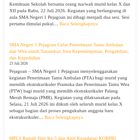
Gelar
Kemitraan Sekolah bersama orang tua/wali murid kelas X dan
Deklarasi
XII pada Rabu, 22 Juli 2026. Kegiatan yang berlangsung di
Integritas
aula SMA Negeri 1 Pejagoan ini dibagi menjadi dua sesi. Sesi
dan
:
pertama dimulai pukul…
Baca Selengkapnya
Pembukaan
Sosialisasi
LDDK
Program
Sekolah
SMA Negeri 1 Pejagoan Gelar Penerimaan Tamu Ambalan
dan
dan Wira untuk Tanamkan Jiwa Kepemimpinan, Pengabdian,
Kemitraan
dan Kepedulian
Bersama
23 Juli 2026
Orang
Pejagoan – SMA Negeri 1 Pejagoan menyelenggarakan
Tua/Wali
kegiatan Penerimaan Tamu Ambalan (PTA) bagi murid yang
Murid
memilih ekstrakurikuler Pramuka dan Penerimaan Tamu Wira
Kelas
(PTW) bagi murid yang memilih ekstrakurikuler Palang
X
Merah Remaja (PMR). Kegiatan yang dilaksanakan pada
dan
Selasa, 21 Juli 2026 ini diikuti oleh seluruh murid kelas X
XII
sebagai bagian dari proses pengukuhan anggota baru
SMAN
:
ekstrakurikuler…
Baca Selengkapnya
1
SMA
Pejagoan
Negeri
Tahun
1
MPLS Ramah Hari Ke-5 dan Apel Kesadaran KORPRI