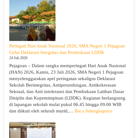
SMA
Negeri
1
Pejagoan
Tahun
Ajaran
2026/2027:
Peringati Hari Anak Nasional 2026, SMA Negeri 1 Pejagoan
Berjalan
Gelar Deklarasi Integritas dan Pembukaan LDDK
Khidmat
24 Juli 2026
Pejagoan – Dalam rangka memperingati Hari Anak Nasional
(HAN) 2026, Kamis, 23 Juli 2026, SMA Negeri 1 Pejagoan
menyelenggarakan apel peringatan sekaligus Deklarasi
Sekolah Berintegritas, Antiperundungan, Antikekerasan
Seksual, dan Anti intoleransi dan Pembukaan Latihan Dasar
Disiplin dan Kepemimpinan (LDDK). Kegiatan berlangsung
di lapangan sekolah mulai pukul 06.45 hingga 09.00 WIB
:
dan diikuti oleh seluruh murid,…
Baca Selengkapnya
Peringati
Hari
Anak
Nasional