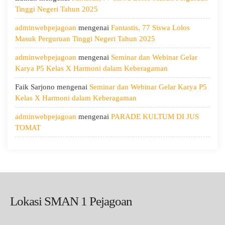
Menjaga
Tinggi Negeri Tahun 2025
Kesehatan,
adminwebpejagoan
mengenai
Fantastis, 77 Siswa Lolos
dan
Masuk Perguruan Tinggi Negeri Tahun 2025
Menumbuhkan
Kepedulian
adminwebpejagoan
mengenai
Seminar dan Webinar Gelar
Karya P5 Kelas X Harmoni dalam Keberagaman
Faik Sarjono
mengenai
Seminar dan Webinar Gelar Karya P5
Kelas X Harmoni dalam Keberagaman
adminwebpejagoan
mengenai
PARADE KULTUM DI JUS
TOMAT
Lokasi SMAN 1 Pejagoan