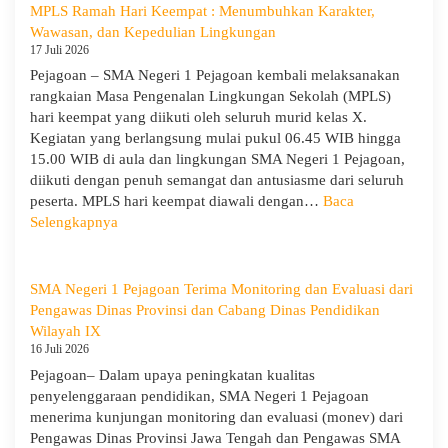
MPLS Ramah Hari Keempat : Menumbuhkan Karakter,
Wawasan, dan Kepedulian Lingkungan
17 Juli 2026
Pejagoan – SMA Negeri 1 Pejagoan kembali melaksanakan
rangkaian Masa Pengenalan Lingkungan Sekolah (MPLS)
hari keempat yang diikuti oleh seluruh murid kelas X.
Kegiatan yang berlangsung mulai pukul 06.45 WIB hingga
15.00 WIB di aula dan lingkungan SMA Negeri 1 Pejagoan,
diikuti dengan penuh semangat dan antusiasme dari seluruh
peserta. MPLS hari keempat diawali dengan…
Baca
:
Selengkapnya
MPLS
Ramah
Hari
SMA Negeri 1 Pejagoan Terima Monitoring dan Evaluasi dari
Keempat
Pengawas Dinas Provinsi dan Cabang Dinas Pendidikan
:
Wilayah IX
Menumbuhkan
16 Juli 2026
Karakter,
Pejagoan– Dalam upaya peningkatan kualitas
Wawasan,
penyelenggaraan pendidikan, SMA Negeri 1 Pejagoan
dan
menerima kunjungan monitoring dan evaluasi (monev) dari
Kepedulian
Pengawas Dinas Provinsi Jawa Tengah dan Pengawas SMA