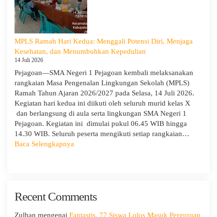
IX
Edukatif
MPLS Ramah Hari Kedua: Menggali Potensi Diri, Menjaga
Kesehatan, dan Menumbuhkan Kepedulian
14 Juli 2026
Pejagoan—SMA Negeri 1 Pejagoan kembali melaksanakan
rangkaian Masa Pengenalan Lingkungan Sekolah (MPLS)
Ramah Tahun Ajaran 2026/2027 pada Selasa, 14 Juli 2026.
Kegiatan hari kedua ini diikuti oleh seluruh murid kelas X
dan berlangsung di aula serta lingkungan SMA Negeri 1
Pejagoan. Kegiatan ini dimulai pukul 06.45 WIB hingga
14.30 WIB. Seluruh peserta mengikuti setiap rangkaian…
:
Baca Selengkapnya
MPLS
Ramah
Hari
Kedua:
Recent Comments
Menggali
Potensi
Diri,
Zulhan
mengenai
Fantastis, 77 Siswa Lolos Masuk Perguruan