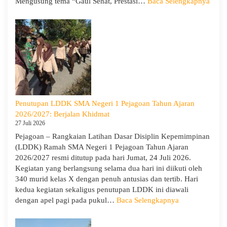
:
Mengusung tema “Gaul Sehat, Prestasi…
Baca Selengkapnya
KUA
Goes
to
Scho
Hadir
di
SMA
Neger
1
Penutupan LDDK SMA Negeri 1 Pejagoan Tahun Ajaran
Pejag
2026/2027: Berjalan Khidmat
Bekal
27 Juli 2026
Sisw
Pejagoan – Rangkaian Latihan Dasar Disiplin Kepemimpinan
Bijak
(LDDK) Ramah SMA Negeri 1 Pejagoan Tahun Ajaran
Memi
2026/2027 resmi ditutup pada hari Jumat, 24 Juli 2026.
Perga
Kegiatan yang berlangsung selama dua hari ini diikuti oleh
Demi
340 murid kelas X dengan penuh antusias dan tertib. Hari
Masa
kedua kegiatan sekaligus penutupan LDDK ini diawali
Depa
:
dengan apel pagi pada pukul…
Baca Selengkapnya
Cera
Penutupan
LDDK