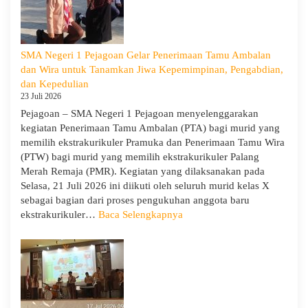
Bersama
Orang
Tua/Wali
Murid
SMA Negeri 1 Pejagoan Gelar Penerimaan Tamu Ambalan
Kelas
dan Wira untuk Tanamkan Jiwa Kepemimpinan, Pengabdian,
X
dan Kepedulian
dan
23 Juli 2026
XII
Pejagoan – SMA Negeri 1 Pejagoan menyelenggarakan
SMAN
kegiatan Penerimaan Tamu Ambalan (PTA) bagi murid yang
1
memilih ekstrakurikuler Pramuka dan Penerimaan Tamu Wira
Pejagoan
(PTW) bagi murid yang memilih ekstrakurikuler Palang
Tahun
Merah Remaja (PMR). Kegiatan yang dilaksanakan pada
Pelajaran
Selasa, 21 Juli 2026 ini diikuti oleh seluruh murid kelas X
2026/2027
sebagai bagian dari proses pengukuhan anggota baru
:
ekstrakurikuler…
Baca Selengkapnya
SMA
Negeri
1
Pejagoan
Gelar
Penerimaan