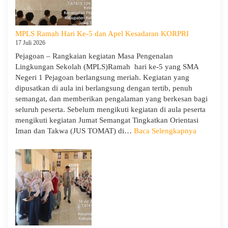
Tamu
Ambalan
dan
MPLS Ramah Hari Ke-5 dan Apel Kesadaran KORPRI
Wira
17 Juli 2026
untuk
Pejagoan – Rangkaian kegiatan Masa Pengenalan
Tanamkan
Lingkungan Sekolah (MPLS)Ramah hari ke-5 yang SMA
Jiwa
Negeri 1 Pejagoan berlangsung meriah. Kegiatan yang
Kepemimpinan,
dipusatkan di aula ini berlangsung dengan tertib, penuh
Pengabdian,
semangat, dan memberikan pengalaman yang berkesan bagi
dan
seluruh peserta. Sebelum mengikuti kegiatan di aula peserta
Kepedulian
mengikuti kegiatan Jumat Semangat Tingkatkan Orientasi
:
Iman dan Takwa (JUS TOMAT) di…
Baca Selengkapnya
MPLS
Ramah
Hari
Ke-
5
dan
Apel
Kesadara
KORPRI