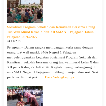
2026,
SMA
Negeri
1
Pejagoan
Sosialisasi Program Sekolah dan Kemitraan Bersama Orang
Gelar
Tua/Wali Murid Kelas X dan XII SMAN 1 Pejagoan Tahun
Deklarasi
Pelajaran 2026/2027
Integritas
24 Juli 2026
dan
Pejagoan – Dalam rangka membangun kerja sama dengan
Pembukaan
orang tua/ wali murid, SMA Negeri 1 Pejagoan
LDDK
menyelenggarakan kegiatan Sosialisasi Program Sekolah dan
Kemitraan Sekolah bersama orang tua/wali murid kelas X dan
XII pada Rabu, 22 Juli 2026. Kegiatan yang berlangsung di
aula SMA Negeri 1 Pejagoan ini dibagi menjadi dua sesi. Sesi
:
pertama dimulai pukul…
Baca Selengkapnya
Sosialisasi
Program
Sekolah
dan
Kemitraan