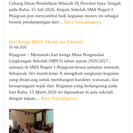
Lingkungan
Cabang Dinas Pendidikan Wilayah IX Provinsi Jawa Tengah
pada Rabu, 15 Juli 2026. Kepala Sekolah SMA Negeri 1
Pejagoan pun menyambut baik kegiatan monev ini sebagai
:
bentuk pendampingan dari…
Baca Selengkapnya
SMA
Negeri
1
Hari Ketiga MPLS: Meriah dan Edukatif
Pejagoan
16 Juli 2026
Terima
Pejagoan – Memasuki hari ketiga Masa Pengenalan
Monitoring
Lingkungan Sekolah (MPLS) tahun ajaran 2026/2027,
dan
suasana di SMA Negeri 1 Pejagoan terasa semakin semarak.
Evaluasi
Sebanyak 341 murid kelas X mengikuti rangkaian kegiatan
dari
yang dirancang untuk membangun karakter, wawasan, dan
Pengawas
kesiapsiagaan sejak dini. Kegiatan yang berlangsung pada
Dinas
hari Rabu, 15 Maret 2026 ini dipusatkan di aula sekolah
Provinsi
:
dengan tujuan…
Baca Selengkapnya
dan
Hari
Cabang
Ketiga
Dinas
MPLS:
Pendidikan
Meriah
Wilayah
dan