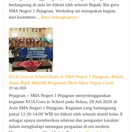
berlangsung di aula ini diikuti oleh seluruh Bapak/ Ibu guru
SMA Negeri 1 Pejagoan. Workshop ini merupakan bagian
:
dari komitmen…
Baca Selengkapnya
Siap
Menghadapi
TKA:
SMA
Negeri
1
Pejagoan
Gelar
Workshop
KUA Goes to School Hadir di SMA Negeri 1 Pejagoan, Bekali
Penguatan
Siswa Bijak Memilih Pergaulan Demi Masa Depan Cerah
Kapasitas
29 Juli 2026
Guru
Pejagoan – SMA Negeri 1 Pejagoan menyelenggarakan
kegiatan KUA Goes to School pada Selasa, 28 Juli 2026 di
Aula SMA Negeri 1 Pejagoan. Kegiatan yang berlangsung
pukul 12.30-14.00 WIB ini diikuti oleh seluruh murid kelas X
sebagai upaya memberikan edukasi dan penguatan karakter
dalam menghadapi tantangan pergaulan di era modern.