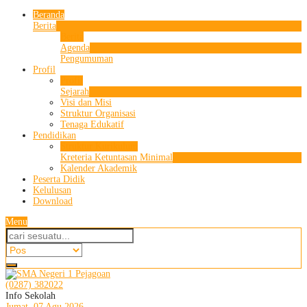
Beranda
Berita
Berita
Agenda
Pengumuman
Profil
Profil
Sejarah
Visi dan Misi
Struktur Organisasi
Tenaga Edukatif
Pendidikan
Struktur Kurikulum
Kreteria Ketuntasan Minimal
Kalender Akademik
Peserta Didik
Kelulusan
Download
Menu
(0287) 382022
Info Sekolah
Jumat, 07 Agu 2026