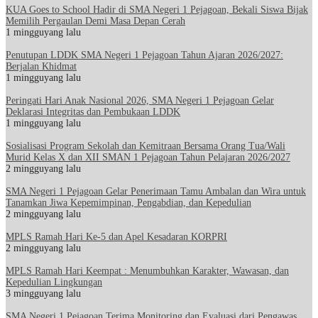
KUA Goes to School Hadir di SMA Negeri 1 Pejagoan, Bekali Siswa Bijak
Memilih Pergaulan Demi Masa Depan Cerah
1 mingguyang lalu
Penutupan LDDK SMA Negeri 1 Pejagoan Tahun Ajaran 2026/2027:
Berjalan Khidmat
1 mingguyang lalu
Peringati Hari Anak Nasional 2026, SMA Negeri 1 Pejagoan Gelar
Deklarasi Integritas dan Pembukaan LDDK
1 mingguyang lalu
Sosialisasi Program Sekolah dan Kemitraan Bersama Orang Tua/Wali
Murid Kelas X dan XII SMAN 1 Pejagoan Tahun Pelajaran 2026/2027
2 mingguyang lalu
SMA Negeri 1 Pejagoan Gelar Penerimaan Tamu Ambalan dan Wira untuk
Tanamkan Jiwa Kepemimpinan, Pengabdian, dan Kepedulian
2 mingguyang lalu
MPLS Ramah Hari Ke-5 dan Apel Kesadaran KORPRI
2 mingguyang lalu
MPLS Ramah Hari Keempat : Menumbuhkan Karakter, Wawasan, dan
Kepedulian Lingkungan
3 mingguyang lalu
SMA Negeri 1 Pejagoan Terima Monitoring dan Evaluasi dari Pengawas