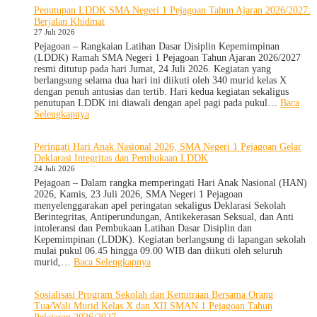
Penutupan LDDK SMA Negeri 1 Pejagoan Tahun Ajaran 2026/2027:
to
Berjalan Khidmat
School
27 Juli 2026
Hadir
di
Pejagoan – Rangkaian Latihan Dasar Disiplin Kepemimpinan
SMA
(LDDK) Ramah SMA Negeri 1 Pejagoan Tahun Ajaran 2026/2027
Negeri
resmi ditutup pada hari Jumat, 24 Juli 2026. Kegiatan yang
1
berlangsung selama dua hari ini diikuti oleh 340 murid kelas X
Pejagoan,
dengan penuh antusias dan tertib. Hari kedua kegiatan sekaligus
Bekali
penutupan LDDK ini diawali dengan apel pagi pada pukul…
Baca
Siswa
:
Selengkapnya
Bijak
Penutupan
Memilih
LDDK
Peringati Hari Anak Nasional 2026, SMA Negeri 1 Pejagoan Gelar
Pergaulan
SMA
Deklarasi Integritas dan Pembukaan LDDK
Demi
Negeri
24 Juli 2026
Masa
1
Depan
Pejagoan
Pejagoan – Dalam rangka memperingati Hari Anak Nasional (HAN)
Cerah
Tahun
2026, Kamis, 23 Juli 2026, SMA Negeri 1 Pejagoan
Ajaran
menyelenggarakan apel peringatan sekaligus Deklarasi Sekolah
2026/2027:
Berintegritas, Antiperundungan, Antikekerasan Seksual, dan Anti
Berjalan
intoleransi dan Pembukaan Latihan Dasar Disiplin dan
Khidmat
Kepemimpinan (LDDK). Kegiatan berlangsung di lapangan sekolah
mulai pukul 06.45 hingga 09.00 WIB dan diikuti oleh seluruh
:
murid,…
Baca Selengkapnya
Peringati
Hari
Sosialisasi Program Sekolah dan Kemitraan Bersama Orang
Anak
Tua/Wali Murid Kelas X dan XII SMAN 1 Pejagoan Tahun
Nasional