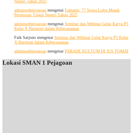
Negeri Tahun 2025
Potensi
Diri,
adminwebpejagoan
mengenai
Fantastis, 77 Siswa Lolos Masuk
Menjaga
Perguruan Tinggi Negeri Tahun 2025
Kesehatan,
dan
adminwebpejagoan
mengenai
Seminar dan Webinar Gelar Karya P5
Menumbuhkan
Kelas X Harmoni dalam Keberagaman
Kepedulian
Faik Sarjono
mengenai
Seminar dan Webinar Gelar Karya P5 Kelas
X Harmoni dalam Keberagaman
adminwebpejagoan
mengenai
PARADE KULTUM DI JUS TOMAT
Lokasi SMAN 1 Pejagoan