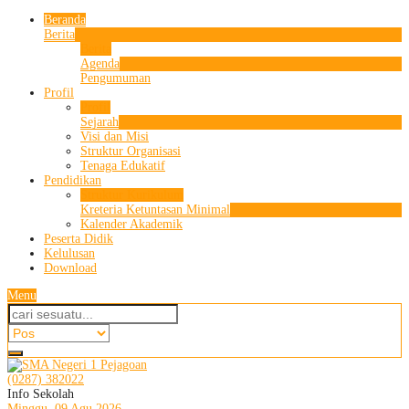
Beranda
Berita
Berita
Agenda
Pengumuman
Profil
Profil
Sejarah
Visi dan Misi
Struktur Organisasi
Tenaga Edukatif
Pendidikan
Struktur Kurikulum
Kreteria Ketuntasan Minimal
Kalender Akademik
Peserta Didik
Kelulusan
Download
Menu
(0287) 382022
Info Sekolah
Minggu, 09 Agu 2026