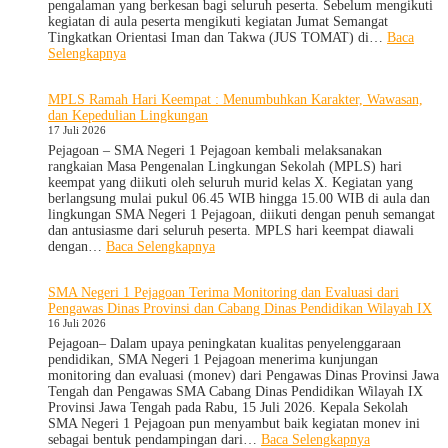
dan
pengalaman yang berkesan bagi seluruh peserta. Sebelum mengikuti
Wira
kegiatan di aula peserta mengikuti kegiatan Jumat Semangat
untuk
Tingkatkan Orientasi Iman dan Takwa (JUS TOMAT) di…
Baca
Tanamkan
:
Selengkapnya
Jiwa
MPLS
Kepemimpinan,
Ramah
MPLS Ramah Hari Keempat : Menumbuhkan Karakter, Wawasan,
Pengabdian,
Hari
dan Kepedulian Lingkungan
dan
Ke-
17 Juli 2026
Kepedulian
5
dan
Pejagoan – SMA Negeri 1 Pejagoan kembali melaksanakan
Apel
rangkaian Masa Pengenalan Lingkungan Sekolah (MPLS) hari
Kesadaran
keempat yang diikuti oleh seluruh murid kelas X. Kegiatan yang
KORPRI
berlangsung mulai pukul 06.45 WIB hingga 15.00 WIB di aula dan
lingkungan SMA Negeri 1 Pejagoan, diikuti dengan penuh semangat
dan antusiasme dari seluruh peserta. MPLS hari keempat diawali
:
dengan…
Baca Selengkapnya
MPLS
Ramah
SMA Negeri 1 Pejagoan Terima Monitoring dan Evaluasi dari
Hari
Pengawas Dinas Provinsi dan Cabang Dinas Pendidikan Wilayah IX
Keempat
16 Juli 2026
:
Menumbuhkan
Pejagoan– Dalam upaya peningkatan kualitas penyelenggaraan
Karakter,
pendidikan, SMA Negeri 1 Pejagoan menerima kunjungan
Wawasan,
monitoring dan evaluasi (monev) dari Pengawas Dinas Provinsi Jawa
dan
Tengah dan Pengawas SMA Cabang Dinas Pendidikan Wilayah IX
Kepedulian
Provinsi Jawa Tengah pada Rabu, 15 Juli 2026. Kepala Sekolah
Lingkungan
SMA Negeri 1 Pejagoan pun menyambut baik kegiatan monev ini
:
sebagai bentuk pendampingan dari…
Baca Selengkapnya