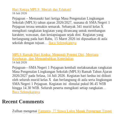
SMA
Negeri
Hari Ketiga MPLS: Meriah dan Edukatif
1
16 Juli 2026
Pejagoan
Terima
Pejagoan – Memasuki hari ketiga Masa Pengenalan Lingkungan
Monitoring
Sekolah (MPLS) tahun ajaran 2026/2027, suasana di SMA Negeri 1
dan
Pejagoan terasa semakin semarak. Sebanyak 341 murid kelas X
Evaluasi
mengikuti rangkaian kegiatan yang dirancang untuk membangun
dari
karakter, wawasan, dan kesiapsiagaan sejak dini. Kegiatan yang
Pengawas
berlangsung pada hari Rabu, 15 Maret 2026 ini dipusatkan di aula
Dinas
:
sekolah dengan tujuan…
Baca Selengkapnya
Provinsi
Hari
dan
Ketiga
MPLS Ramah Hari Kedua: Menggali Potensi Diri, Menjaga
Cabang
MPLS:
Kesehatan, dan Menumbuhkan Kepedulian
Dinas
Meriah
14 Juli 2026
Pendidikan
dan
Wilayah
Edukatif
Pejagoan—SMA Negeri 1 Pejagoan kembali melaksanakan rangkaian
IX
Masa Pengenalan Lingkungan Sekolah (MPLS) Ramah Tahun Ajaran
2026/2027 pada Selasa, 14 Juli 2026. Kegiatan hari kedua ini diikuti
oleh seluruh murid kelas X dan berlangsung di aula serta lingkungan
SMA Negeri 1 Pejagoan. Kegiatan ini dimulai pukul 06.45 WIB
hingga 14.30 WIB. Seluruh peserta mengikuti setiap rangkaian…
:
Baca Selengkapnya
MPLS
Ramah
Recent Comments
Hari
Kedua:
Zulhan
mengenai
Fantastis, 77 Siswa Lolos Masuk Perguruan Tinggi
Menggali