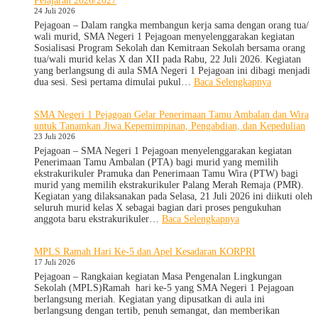
Pelajaran 2026/2027
2026,
24 Juli 2026
SMA
Negeri
Pejagoan – Dalam rangka membangun kerja sama dengan orang tua/
1
wali murid, SMA Negeri 1 Pejagoan menyelenggarakan kegiatan
Pejagoan
Sosialisasi Program Sekolah dan Kemitraan Sekolah bersama orang
Gelar
tua/wali murid kelas X dan XII pada Rabu, 22 Juli 2026. Kegiatan
Deklarasi
yang berlangsung di aula SMA Negeri 1 Pejagoan ini dibagi menjadi
Integritas
:
dua sesi. Sesi pertama dimulai pukul…
Baca Selengkapnya
dan
Sosialisasi
Pembukaan
Program
SMA Negeri 1 Pejagoan Gelar Penerimaan Tamu Ambalan dan Wira
LDDK
Sekolah
untuk Tanamkan Jiwa Kepemimpinan, Pengabdian, dan Kepedulian
dan
23 Juli 2026
Kemitraan
Bersama
Pejagoan – SMA Negeri 1 Pejagoan menyelenggarakan kegiatan
Orang
Penerimaan Tamu Ambalan (PTA) bagi murid yang memilih
Tua/Wali
ekstrakurikuler Pramuka dan Penerimaan Tamu Wira (PTW) bagi
Murid
murid yang memilih ekstrakurikuler Palang Merah Remaja (PMR).
Kelas
Kegiatan yang dilaksanakan pada Selasa, 21 Juli 2026 ini diikuti oleh
X
seluruh murid kelas X sebagai bagian dari proses pengukuhan
dan
:
anggota baru ekstrakurikuler…
Baca Selengkapnya
XII
SMA
SMAN
Negeri
MPLS Ramah Hari Ke-5 dan Apel Kesadaran KORPRI
1
1
17 Juli 2026
Pejagoan
Pejagoan
Tahun
Gelar
Pejagoan – Rangkaian kegiatan Masa Pengenalan Lingkungan
Pelajaran
Penerimaan
Sekolah (MPLS)Ramah hari ke-5 yang SMA Negeri 1 Pejagoan
2026/2027
Tamu
berlangsung meriah. Kegiatan yang dipusatkan di aula ini
Ambalan
berlangsung dengan tertib, penuh semangat, dan memberikan