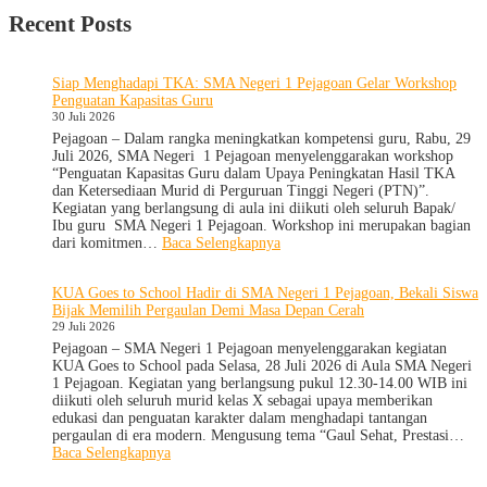
Recent Posts
Siap Menghadapi TKA: SMA Negeri 1 Pejagoan Gelar Workshop
Penguatan Kapasitas Guru
30 Juli 2026
Pejagoan – Dalam rangka meningkatkan kompetensi guru, Rabu, 29
Juli 2026, SMA Negeri 1 Pejagoan menyelenggarakan workshop
“Penguatan Kapasitas Guru dalam Upaya Peningkatan Hasil TKA
dan Ketersediaan Murid di Perguruan Tinggi Negeri (PTN)”.
Kegiatan yang berlangsung di aula ini diikuti oleh seluruh Bapak/
Ibu guru SMA Negeri 1 Pejagoan. Workshop ini merupakan bagian
:
dari komitmen…
Baca Selengkapnya
Siap
Menghadapi
KUA Goes to School Hadir di SMA Negeri 1 Pejagoan, Bekali Siswa
TKA:
Bijak Memilih Pergaulan Demi Masa Depan Cerah
SMA
29 Juli 2026
Negeri
1
Pejagoan – SMA Negeri 1 Pejagoan menyelenggarakan kegiatan
Pejagoan
KUA Goes to School pada Selasa, 28 Juli 2026 di Aula SMA Negeri
Gelar
1 Pejagoan. Kegiatan yang berlangsung pukul 12.30-14.00 WIB ini
Workshop
diikuti oleh seluruh murid kelas X sebagai upaya memberikan
Penguatan
edukasi dan penguatan karakter dalam menghadapi tantangan
Kapasitas
pergaulan di era modern. Mengusung tema “Gaul Sehat, Prestasi…
Guru
:
Baca Selengkapnya
KUA
Goes