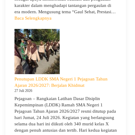
karakter dalam menghadapi tantangan pergaulan di
era modern. Mengusung tema “Gaul Sehat, Prestasi…
:
Baca Selengkapnya
KUA
Goes
to
School
Hadir
di
SMA
Negeri
1
Penutupan LDDK SMA Negeri 1 Pejagoan Tahun
Pejagoan,
Ajaran 2026/2027: Berjalan Khidmat
Bekali
27 Juli 2026
Siswa
Pejagoan – Rangkaian Latihan Dasar Disiplin
Bijak
Kepemimpinan (LDDK) Ramah SMA Negeri 1
Memilih
Pejagoan Tahun Ajaran 2026/2027 resmi ditutup pada
Pergaulan
hari Jumat, 24 Juli 2026. Kegiatan yang berlangsung
Demi
selama dua hari ini diikuti oleh 340 murid kelas X
Masa
dengan penuh antusias dan tertib. Hari kedua kegiatan
Depan