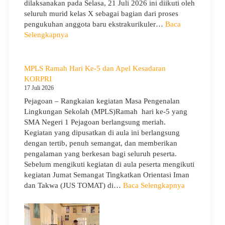
dilaksanakan pada Selasa, 21 Juli 2026 ini diikuti oleh
seluruh murid kelas X sebagai bagian dari proses
pengukuhan anggota baru ekstrakurikuler…
Baca
:
Selengkapnya
SMA
Negeri
1
MPLS Ramah Hari Ke-5 dan Apel Kesadaran
Pejagoan
KORPRI
Gelar
17 Juli 2026
Penerimaan
Pejagoan – Rangkaian kegiatan Masa Pengenalan
Tamu
Lingkungan Sekolah (MPLS)Ramah hari ke-5 yang
Ambalan
SMA Negeri 1 Pejagoan berlangsung meriah.
dan
Kegiatan yang dipusatkan di aula ini berlangsung
Wira
dengan tertib, penuh semangat, dan memberikan
untuk
pengalaman yang berkesan bagi seluruh peserta.
Tanamkan
Sebelum mengikuti kegiatan di aula peserta mengikuti
Jiwa
kegiatan Jumat Semangat Tingkatkan Orientasi Iman
Kepemimpinan,
:
dan Takwa (JUS TOMAT) di…
Baca Selengkapnya
Pengabdian,
MPLS
dan
Ramah
Kepedulian
Hari