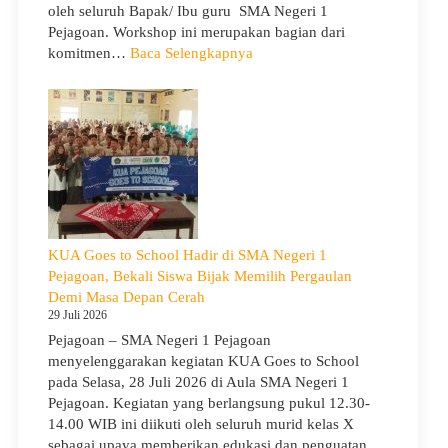
oleh seluruh Bapak/ Ibu guru SMA Negeri 1
Pejagoan. Workshop ini merupakan bagian dari
:
komitmen…
Baca Selengkapnya
Siap
Menghadapi
TKA:
SMA
Negeri
1
Pejagoan
Gelar
Workshop
KUA Goes to School Hadir di SMA Negeri 1
Penguatan
Pejagoan, Bekali Siswa Bijak Memilih Pergaulan
Kapasitas
Demi Masa Depan Cerah
Guru
29 Juli 2026
Pejagoan – SMA Negeri 1 Pejagoan
menyelenggarakan kegiatan KUA Goes to School
pada Selasa, 28 Juli 2026 di Aula SMA Negeri 1
Pejagoan. Kegiatan yang berlangsung pukul 12.30-
14.00 WIB ini diikuti oleh seluruh murid kelas X
sebagai upaya memberikan edukasi dan penguatan