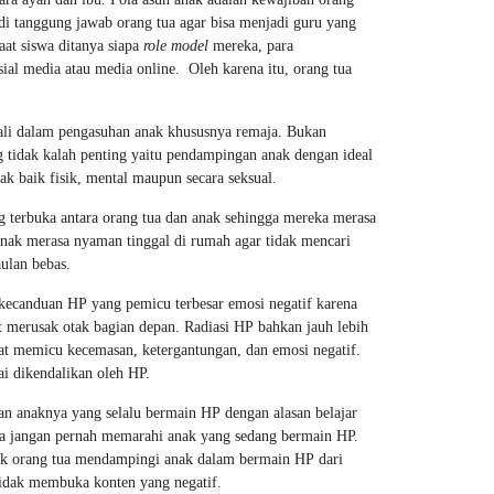
adi tanggung jawab orang tua agar bisa menjadi guru yang
aat siswa ditanya siapa
r
ole
m
odel
mereka, para
sial media atau media online. Oleh karena itu, orang tua
ali dalam pengasuhan anak khususnya remaja. Bukan
ng tidak kalah penting yaitu pendampingan anak dengan ideal
 baik fisik, mental maupun secara seksual.
ng terbuka antara orang tua dan anak sehingga mereka merasa
anak merasa nyaman tinggal di rumah agar tidak mencari
ulan bebas.
 kecanduan HP yang pemicu terbesar emosi negatif karena
 merusak otak bagian depan. Radiasi HP bahkan jauh lebih
at memicu kecemasan, ketergantungan, dan emosi negatif.
ai dikendalikan oleh HP.
an anaknya yang selalu bermain HP dengan alasan belajar
ya jangan pernah memarahi anak yang sedang bermain HP.
aik orang tua mendampingi anak dalam bermain HP dari
tidak membuka konten yang negatif.