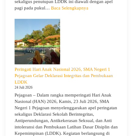
sekaligus penutupan LDDK ini diawali dengan apel
Cerah
:
pagi pada pukul…
Baca Selengkapnya
Penutupan
LDDK
SMA
Negeri
1
Pejagoan
Tahun
Ajaran
2026/2027:
Peringati Hari Anak Nasional 2026, SMA Negeri 1
Berjalan
Pejagoan Gelar Deklarasi Integritas dan Pembukaan
Khidmat
LDDK
24 Juli 2026
Pejagoan – Dalam rangka memperingati Hari Anak
Nasional (HAN) 2026, Kamis, 23 Juli 2026, SMA
Negeri 1 Pejagoan menyelenggarakan apel peringatan
sekaligus Deklarasi Sekolah Berintegritas,
Antiperundungan, Antikekerasan Seksual, dan Anti
intoleransi dan Pembukaan Latihan Dasar Disiplin dan
Kepemimpinan (LDDK). Kegiatan berlangsung di