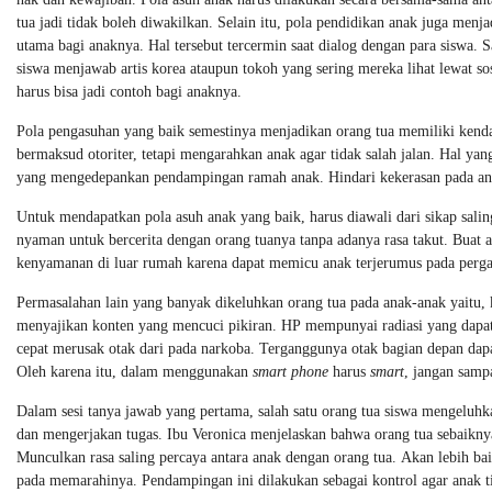
tua jadi tidak boleh diwakilkan. Selain itu, pola pendidikan anak juga menj
utama bagi anaknya. Hal tersebut tercermin saat dialog dengan para siswa. S
siswa menjawab artis korea ataupun tokoh yang sering mereka lihat lewat so
harus bisa jadi contoh bagi anaknya.
Pola pengasuhan yang baik semestinya menjadikan orang tua memiliki kend
bermaksud otoriter, tetapi mengarahkan anak agar tidak salah jalan. Hal ya
yang mengedepankan pendampingan ramah anak. Hindari kekerasan pada anak
Untuk mendapatkan pola asuh anak yang baik, harus diawali dari sikap sali
nyaman untuk bercerita dengan orang tuanya tanpa adanya rasa takut. Buat 
kenyamanan di luar rumah karena dapat memicu anak terjerumus pada perga
Permasalahan lain yang banyak dikeluhkan orang tua pada anak-anak yaitu,
menyajikan konten yang mencuci pikiran. HP mempunyai radiasi yang dapat
cepat merusak otak dari pada narkoba. Terganggunya otak bagian depan dap
Oleh karena itu, dalam menggunakan
smart phone
harus
smart
, jangan samp
Dalam sesi tanya jawab yang pertama, salah satu orang tua siswa mengeluhk
dan mengerjakan tugas. Ibu Veronica menjelaskan bahwa orang tua sebaikn
Munculkan rasa saling percaya antara anak dengan orang tua. Akan lebih b
pada memarahinya. Pendampingan ini dilakukan sebagai kontrol agar anak 