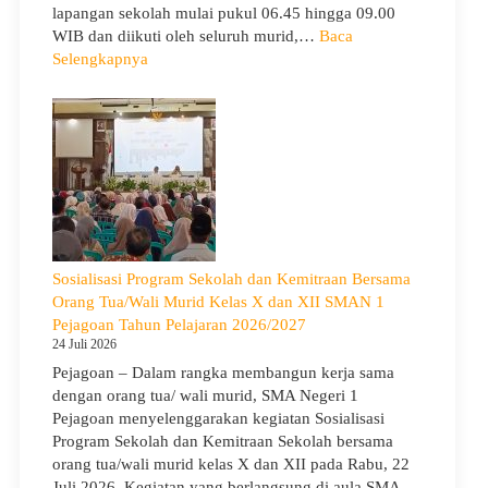
lapangan sekolah mulai pukul 06.45 hingga 09.00
WIB dan diikuti oleh seluruh murid,…
Baca
:
Selengkapnya
Peringati
Hari
Anak
Nasional
2026,
SMA
Negeri
1
Pejagoan
Sosialisasi Program Sekolah dan Kemitraan Bersama
Gelar
Orang Tua/Wali Murid Kelas X dan XII SMAN 1
Deklarasi
Pejagoan Tahun Pelajaran 2026/2027
Integritas
24 Juli 2026
dan
Pejagoan – Dalam rangka membangun kerja sama
Pembukaan
dengan orang tua/ wali murid, SMA Negeri 1
LDDK
Pejagoan menyelenggarakan kegiatan Sosialisasi
Program Sekolah dan Kemitraan Sekolah bersama
orang tua/wali murid kelas X dan XII pada Rabu, 22
Juli 2026. Kegiatan yang berlangsung di aula SMA