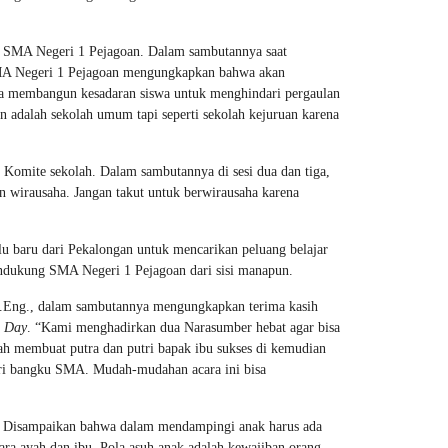
a SMA Negeri 1 Pejagoan. Dalam sambutannya saat
SMA Negeri 1 Pejagoan mengungkapkan bahwa akan
isa membangun kesadaran siswa untuk menghindari pergaulan
 adalah sekolah umum tapi seperti sekolah kejuruan karena
 Komite sekolah. Dalam sambutannya di sesi dua dan tiga,
 wirausaha. Jangan takut untuk berwirausaha karena
lu baru dari Pekalongan untuk mencarikan peluang belajar
ndukung SMA Negeri 1 Pejagoan dari sisi manapun.
M.Eng., dalam sambutannya mengungkapkan terima kasih
g Day
. “Kami menghadirkan dua Narasumber hebat agar bisa
alah membuat putra dan putri bapak ibu sukses di kemudian
dari bangku SMA. Mudah-mudahan acara ini bisa
si. Disampaikan bahwa dalam mendampingi anak harus ada
ara ayah dan ibu. Pola asuh anak adalah kewajiban orang