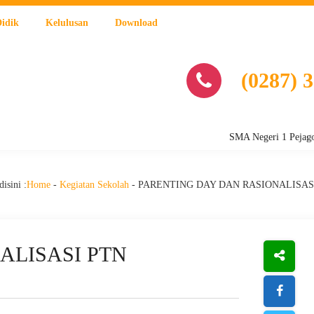
Didik
Kelulusan
Download
(0287) 
SMA Negeri 1 Pejagoan, Jala
isini :
Home
-
Kegiatan Sekolah
-
PARENTING DAY DAN RASIONALISAS
ALISASI PTN