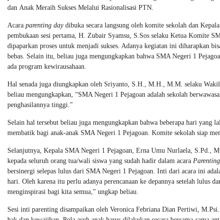
dan Anak Meraih Sukses Melalui Rasionalisasi PTN.
Acara
parenting day
dibuka secara langsung oleh komite sekolah dan Kepal
pembukaan sesi pertama, H. Zubair Syamsu, S.Sos selaku Ketua Komite 
dipaparkan proses untuk menjadi sukses. Adanya kegiatan ini diharapkan b
bebas. Selain itu, beliau juga mengungkapkan bahwa SMA Negeri 1 Pejagoan
ada program kewirausahaan.
Hal senada juga diungkapkan oleh Sriyanto, S.H., M.H., M.M. selaku Wakil
beliau mengungkapkan, “SMA Negeri 1 Pejagoan adalah sekolah berwawasan
penghasilannya tinggi.”
Selain hal tersebut beliau juga mengungkapkan bahwa beberapa hari yang la
membatik bagi anak-anak SMA Negeri 1 Pejagoan. Komite sekolah siap me
Selanjutnya, Kepala SMA Negeri 1 Pejagoan, Erna Umu Nurlaela, S.Pd., 
kepada seluruh orang tua/wali siswa yang sudah hadir dalam acara
Parentin
bersinergi selepas lulus dari SMA Negeri 1 Pejagoan. Inti dari acara ini ad
hari. Oleh karena itu perlu adanya perencanaan ke depannya setelah lulus 
menginspirasi bagi kita semua,” ungkap beliau.
Sesi inti parenting disampaikan oleh Veronica Febriana Dian Pertiwi, M.P
hak dan kewajiban. Pola asuh anak harus dilakukan secara bersama-sama ant