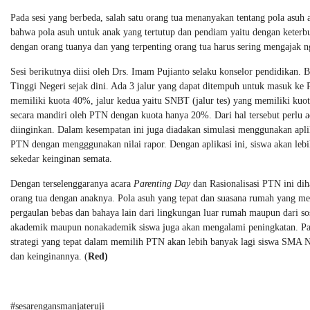
Pada sesi yang berbeda, salah satu orang tua menanyakan tentang pola asuh 
bahwa pola asuh untuk anak yang tertutup dan pendiam yaitu dengan keterb
dengan orang tuanya dan yang terpenting orang tua harus sering mengajak n
Sesi berikutnya diisi oleh Drs. Imam Pujianto selaku konselor pendidikan.
Tinggi Negeri sejak dini. Ada 3 jalur yang dapat ditempuh untuk masuk ke 
memiliki kuota 40%, jalur kedua yaitu SNBT (jalur tes) yang memiliki kuota
secara mandiri oleh PTN dengan kuota hanya 20%. Dari hal tersebut perlu a
diinginkan. Dalam kesempatan ini juga diadakan simulasi menggunakan apli
PTN dengan mengggunakan nilai rapor. Dengan aplikasi ini, siswa akan le
sekedar keinginan semata.
Dengan terselenggaranya acara
Parenting Day
dan Rasionalisasi PTN ini diha
orang tua dengan anaknya. Pola asuh yang tepat dan suasana rumah yang m
pergaulan bebas dan bahaya lain dari lingkungan luar rumah maupun dari sosi
akademik maupun nonakademik siswa juga akan mengalami peningkatan. Pad
strategi yang tepat dalam memilih PTN akan lebih banyak lagi siswa SMA N
dan keinginannya. (
Red)
#sesarengansmanjateruji