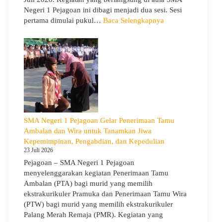
Negeri 1 Pejagoan ini dibagi menjadi dua sesi. Sesi
:
pertama dimulai pukul…
Baca Selengkapnya
Sosialisasi
Program
Sekolah
dan
Kemitraan
Bersama
Orang
Tua/Wali
Murid
SMA Negeri 1 Pejagoan Gelar Penerimaan Tamu
Kelas
Ambalan dan Wira untuk Tanamkan Jiwa
X
Kepemimpinan, Pengabdian, dan Kepedulian
dan
23 Juli 2026
XII
Pejagoan – SMA Negeri 1 Pejagoan
SMAN
menyelenggarakan kegiatan Penerimaan Tamu
1
Ambalan (PTA) bagi murid yang memilih
Pejagoan
ekstrakurikuler Pramuka dan Penerimaan Tamu Wira
Tahun
(PTW) bagi murid yang memilih ekstrakurikuler
Pelajaran
Palang Merah Remaja (PMR). Kegiatan yang
2026/2027