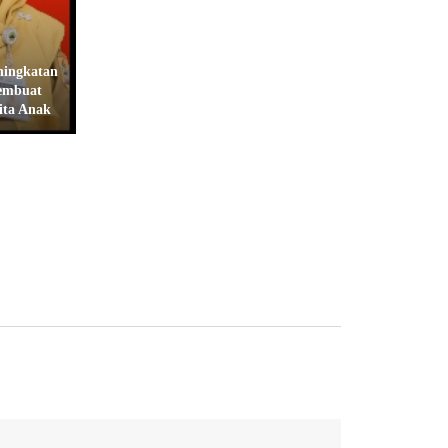
ningkatan
embuat
ita Anak