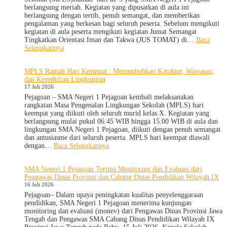
2026/2027
Tamu
berlangsung meriah. Kegiatan yang dipusatkan di aula ini
Ambalan
berlangsung dengan tertib, penuh semangat, dan memberikan
dan
pengalaman yang berkesan bagi seluruh peserta. Sebelum mengikuti
Wira
kegiatan di aula peserta mengikuti kegiatan Jumat Semangat
untuk
Tingkatkan Orientasi Iman dan Takwa (JUS TOMAT) di…
Baca
Tanamkan
:
Selengkapnya
Jiwa
MPLS
Kepemimpinan,
Ramah
MPLS Ramah Hari Keempat : Menumbuhkan Karakter, Wawasan,
Pengabdian,
Hari
dan Kepedulian Lingkungan
dan
Ke-
17 Juli 2026
Kepedulian
5
dan
Pejagoan – SMA Negeri 1 Pejagoan kembali melaksanakan
Apel
rangkaian Masa Pengenalan Lingkungan Sekolah (MPLS) hari
Kesadaran
keempat yang diikuti oleh seluruh murid kelas X. Kegiatan yang
KORPRI
berlangsung mulai pukul 06.45 WIB hingga 15.00 WIB di aula dan
lingkungan SMA Negeri 1 Pejagoan, diikuti dengan penuh semangat
dan antusiasme dari seluruh peserta. MPLS hari keempat diawali
:
dengan…
Baca Selengkapnya
MPLS
Ramah
SMA Negeri 1 Pejagoan Terima Monitoring dan Evaluasi dari
Hari
Pengawas Dinas Provinsi dan Cabang Dinas Pendidikan Wilayah IX
Keempat
16 Juli 2026
:
Menumbuhkan
Pejagoan– Dalam upaya peningkatan kualitas penyelenggaraan
Karakter,
pendidikan, SMA Negeri 1 Pejagoan menerima kunjungan
Wawasan,
monitoring dan evaluasi (monev) dari Pengawas Dinas Provinsi Jawa
dan
Tengah dan Pengawas SMA Cabang Dinas Pendidikan Wilayah IX
Kepedulian