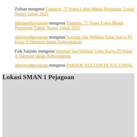
Hari
Kedua:
Zulhan
mengenai
Fantastis, 77 Siswa Lolos Masuk Perguruan Tinggi
Menggali
Negeri Tahun 2025
Potensi
Diri,
adminwebpejagoan
mengenai
Fantastis, 77 Siswa Lolos Masuk
Menjaga
Perguruan Tinggi Negeri Tahun 2025
Kesehatan,
dan
adminwebpejagoan
mengenai
Seminar dan Webinar Gelar Karya P5
Menumbuhkan
Kelas X Harmoni dalam Keberagaman
Kepedulian
Faik Sarjono
mengenai
Seminar dan Webinar Gelar Karya P5 Kelas
X Harmoni dalam Keberagaman
adminwebpejagoan
mengenai
PARADE KULTUM DI JUS TOMAT
Lokasi SMAN 1 Pejagoan