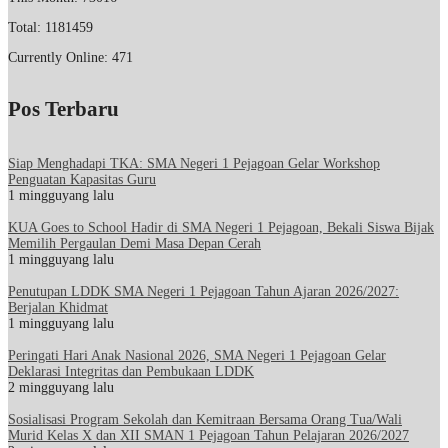
Total: 1181459
Currently Online: 471
Pos Terbaru
Siap Menghadapi TKA: SMA Negeri 1 Pejagoan Gelar Workshop
Penguatan Kapasitas Guru
1 mingguyang lalu
KUA Goes to School Hadir di SMA Negeri 1 Pejagoan, Bekali Siswa Bijak
Memilih Pergaulan Demi Masa Depan Cerah
1 mingguyang lalu
Penutupan LDDK SMA Negeri 1 Pejagoan Tahun Ajaran 2026/2027:
Berjalan Khidmat
1 mingguyang lalu
Peringati Hari Anak Nasional 2026, SMA Negeri 1 Pejagoan Gelar
Deklarasi Integritas dan Pembukaan LDDK
2 mingguyang lalu
Sosialisasi Program Sekolah dan Kemitraan Bersama Orang Tua/Wali
Murid Kelas X dan XII SMAN 1 Pejagoan Tahun Pelajaran 2026/2027