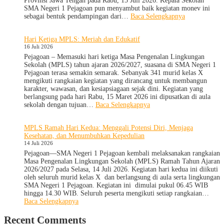
Provinsi Jawa Tengah pada Rabu, 15 Juli 2026. Kepala Sekolah
Lingkungan
SMA Negeri 1 Pejagoan pun menyambut baik kegiatan monev ini
:
sebagai bentuk pendampingan dari…
Baca Selengkapnya
SMA
Negeri
Hari Ketiga MPLS: Meriah dan Edukatif
1
16 Juli 2026
Pejagoan
Terima
Pejagoan – Memasuki hari ketiga Masa Pengenalan Lingkungan
Monitoring
Sekolah (MPLS) tahun ajaran 2026/2027, suasana di SMA Negeri 1
dan
Pejagoan terasa semakin semarak. Sebanyak 341 murid kelas X
Evaluasi
mengikuti rangkaian kegiatan yang dirancang untuk membangun
dari
karakter, wawasan, dan kesiapsiagaan sejak dini. Kegiatan yang
Pengawas
berlangsung pada hari Rabu, 15 Maret 2026 ini dipusatkan di aula
Dinas
:
sekolah dengan tujuan…
Baca Selengkapnya
Provinsi
Hari
dan
Ketiga
MPLS Ramah Hari Kedua: Menggali Potensi Diri, Menjaga
Cabang
MPLS:
Kesehatan, dan Menumbuhkan Kepedulian
Dinas
Meriah
14 Juli 2026
Pendidikan
dan
Wilayah
Edukatif
Pejagoan—SMA Negeri 1 Pejagoan kembali melaksanakan rangkaian
IX
Masa Pengenalan Lingkungan Sekolah (MPLS) Ramah Tahun Ajaran
2026/2027 pada Selasa, 14 Juli 2026. Kegiatan hari kedua ini diikuti
oleh seluruh murid kelas X dan berlangsung di aula serta lingkungan
SMA Negeri 1 Pejagoan. Kegiatan ini dimulai pukul 06.45 WIB
hingga 14.30 WIB. Seluruh peserta mengikuti setiap rangkaian…
:
Baca Selengkapnya
MPLS
Ramah
Recent Comments