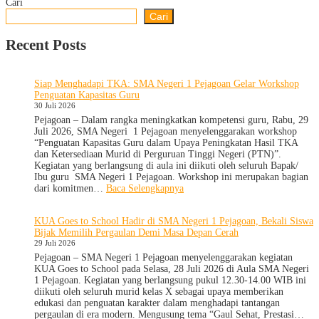
Cari
Cari
Recent Posts
Siap Menghadapi TKA: SMA Negeri 1 Pejagoan Gelar Workshop
Penguatan Kapasitas Guru
30 Juli 2026
Pejagoan – Dalam rangka meningkatkan kompetensi guru, Rabu, 29
Juli 2026, SMA Negeri 1 Pejagoan menyelenggarakan workshop
“Penguatan Kapasitas Guru dalam Upaya Peningkatan Hasil TKA
dan Ketersediaan Murid di Perguruan Tinggi Negeri (PTN)”.
Kegiatan yang berlangsung di aula ini diikuti oleh seluruh Bapak/
Ibu guru SMA Negeri 1 Pejagoan. Workshop ini merupakan bagian
:
dari komitmen…
Baca Selengkapnya
Siap
Menghadapi
KUA Goes to School Hadir di SMA Negeri 1 Pejagoan, Bekali Siswa
TKA:
Bijak Memilih Pergaulan Demi Masa Depan Cerah
SMA
29 Juli 2026
Negeri
1
Pejagoan – SMA Negeri 1 Pejagoan menyelenggarakan kegiatan
Pejagoan
KUA Goes to School pada Selasa, 28 Juli 2026 di Aula SMA Negeri
Gelar
1 Pejagoan. Kegiatan yang berlangsung pukul 12.30-14.00 WIB ini
Workshop
diikuti oleh seluruh murid kelas X sebagai upaya memberikan
Penguatan
edukasi dan penguatan karakter dalam menghadapi tantangan
Kapasitas
pergaulan di era modern. Mengusung tema “Gaul Sehat, Prestasi…