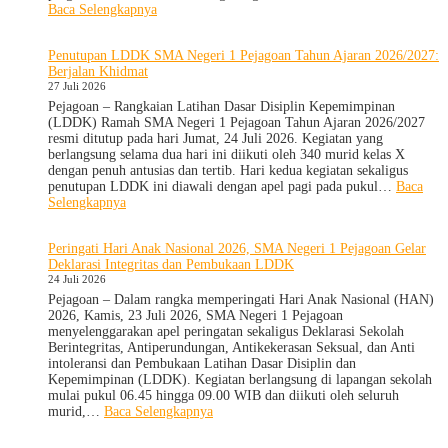
Guru
:
Baca Selengkapnya
KUA
Goes
Penutupan LDDK SMA Negeri 1 Pejagoan Tahun Ajaran 2026/2027:
to
Berjalan Khidmat
School
27 Juli 2026
Hadir
di
Pejagoan – Rangkaian Latihan Dasar Disiplin Kepemimpinan
SMA
(LDDK) Ramah SMA Negeri 1 Pejagoan Tahun Ajaran 2026/2027
Negeri
resmi ditutup pada hari Jumat, 24 Juli 2026. Kegiatan yang
1
berlangsung selama dua hari ini diikuti oleh 340 murid kelas X
Pejagoan,
dengan penuh antusias dan tertib. Hari kedua kegiatan sekaligus
Bekali
penutupan LDDK ini diawali dengan apel pagi pada pukul…
Baca
Siswa
:
Selengkapnya
Bijak
Penutupan
Memilih
LDDK
Peringati Hari Anak Nasional 2026, SMA Negeri 1 Pejagoan Gelar
Pergaulan
SMA
Deklarasi Integritas dan Pembukaan LDDK
Demi
Negeri
24 Juli 2026
Masa
1
Depan
Pejagoan
Pejagoan – Dalam rangka memperingati Hari Anak Nasional (HAN)
Cerah
Tahun
2026, Kamis, 23 Juli 2026, SMA Negeri 1 Pejagoan
Ajaran
menyelenggarakan apel peringatan sekaligus Deklarasi Sekolah
2026/2027:
Berintegritas, Antiperundungan, Antikekerasan Seksual, dan Anti
Berjalan
intoleransi dan Pembukaan Latihan Dasar Disiplin dan
Khidmat
Kepemimpinan (LDDK). Kegiatan berlangsung di lapangan sekolah
mulai pukul 06.45 hingga 09.00 WIB dan diikuti oleh seluruh
:
murid,…
Baca Selengkapnya
Peringati
Hari