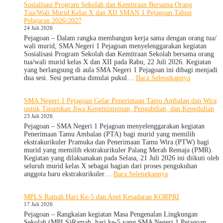
Sosialisasi Program Sekolah dan Kemitraan Bersama Orang
Anak
Tua/Wali Murid Kelas X dan XII SMAN 1 Pejagoan Tahun
Nasional
Pelajaran 2026/2027
2026,
24 Juli 2026
SMA
Negeri
Pejagoan – Dalam rangka membangun kerja sama dengan orang tua/
1
wali murid, SMA Negeri 1 Pejagoan menyelenggarakan kegiatan
Pejagoan
Sosialisasi Program Sekolah dan Kemitraan Sekolah bersama orang
Gelar
tua/wali murid kelas X dan XII pada Rabu, 22 Juli 2026. Kegiatan
Deklarasi
yang berlangsung di aula SMA Negeri 1 Pejagoan ini dibagi menjadi
Integritas
:
dua sesi. Sesi pertama dimulai pukul…
Baca Selengkapnya
dan
Sosialisasi
Pembukaan
Program
SMA Negeri 1 Pejagoan Gelar Penerimaan Tamu Ambalan dan Wira
LDDK
Sekolah
untuk Tanamkan Jiwa Kepemimpinan, Pengabdian, dan Kepedulian
dan
23 Juli 2026
Kemitraan
Bersama
Pejagoan – SMA Negeri 1 Pejagoan menyelenggarakan kegiatan
Orang
Penerimaan Tamu Ambalan (PTA) bagi murid yang memilih
Tua/Wali
ekstrakurikuler Pramuka dan Penerimaan Tamu Wira (PTW) bagi
Murid
murid yang memilih ekstrakurikuler Palang Merah Remaja (PMR).
Kelas
Kegiatan yang dilaksanakan pada Selasa, 21 Juli 2026 ini diikuti oleh
X
seluruh murid kelas X sebagai bagian dari proses pengukuhan
dan
:
anggota baru ekstrakurikuler…
Baca Selengkapnya
XII
SMA
SMAN
Negeri
MPLS Ramah Hari Ke-5 dan Apel Kesadaran KORPRI
1
1
17 Juli 2026
Pejagoan
Pejagoan
Tahun
Gelar
Pejagoan – Rangkaian kegiatan Masa Pengenalan Lingkungan
Pelajaran
Penerimaan
Sekolah (MPLS)Ramah hari ke-5 yang SMA Negeri 1 Pejagoan