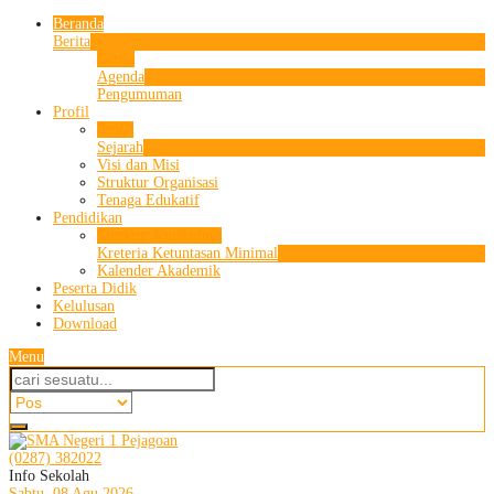
Beranda
Berita
Berita
Agenda
Pengumuman
Profil
Profil
Sejarah
Visi dan Misi
Struktur Organisasi
Tenaga Edukatif
Pendidikan
Struktur Kurikulum
Kreteria Ketuntasan Minimal
Kalender Akademik
Peserta Didik
Kelulusan
Download
Menu
(0287) 382022
Info Sekolah
Sabtu, 08 Agu 2026