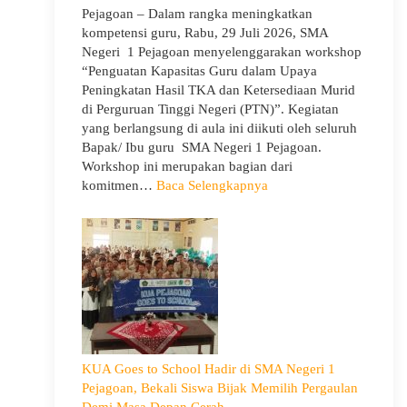
Pejagoan – Dalam rangka meningkatkan
kompetensi guru, Rabu, 29 Juli 2026, SMA
Negeri 1 Pejagoan menyelenggarakan workshop
“Penguatan Kapasitas Guru dalam Upaya
Peningkatan Hasil TKA dan Ketersediaan Murid
di Perguruan Tinggi Negeri (PTN)”. Kegiatan
yang berlangsung di aula ini diikuti oleh seluruh
Bapak/ Ibu guru SMA Negeri 1 Pejagoan.
Workshop ini merupakan bagian dari
:
komitmen…
Baca Selengkapnya
Siap
Menghadapi
TKA:
SMA
Negeri
1
Pejagoan
Gelar
Workshop
KUA Goes to School Hadir di SMA Negeri 1
Penguatan
Pejagoan, Bekali Siswa Bijak Memilih Pergaulan
Kapasitas
Demi Masa Depan Cerah