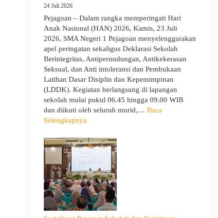
24 Juli 2026
Pejagoan – Dalam rangka memperingati Hari
Anak Nasional (HAN) 2026, Kamis, 23 Juli
2026, SMA Negeri 1 Pejagoan menyelenggarakan
apel peringatan sekaligus Deklarasi Sekolah
Berintegritas, Antiperundungan, Antikekerasan
Seksual, dan Anti intoleransi dan Pembukaan
Latihan Dasar Disiplin dan Kepemimpinan
(LDDK). Kegiatan berlangsung di lapangan
sekolah mulai pukul 06.45 hingga 09.00 WIB
dan diikuti oleh seluruh murid,…
Baca
:
Selengkapnya
Peringati
Hari
Anak
Nasional
2026,
SMA
Negeri
1
Pejagoan