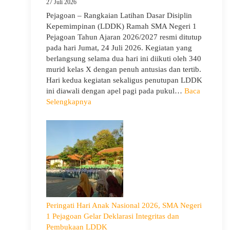
27 Juli 2026
Siswa
Pejagoan – Rangkaian Latihan Dasar Disiplin
Bijak
Kepemimpinan (LDDK) Ramah SMA Negeri 1
Memilih
Pejagoan Tahun Ajaran 2026/2027 resmi ditutup
Pergaulan
pada hari Jumat, 24 Juli 2026. Kegiatan yang
Demi
berlangsung selama dua hari ini diikuti oleh 340
Masa
murid kelas X dengan penuh antusias dan tertib.
Depan
Hari kedua kegiatan sekaligus penutupan LDDK
Cerah
ini diawali dengan apel pagi pada pukul…
Baca
:
Selengkapnya
Penutupan
LDDK
SMA
Negeri
1
Pejagoan
Tahun
Ajaran
2026/2027:
Peringati Hari Anak Nasional 2026, SMA Negeri
Berjalan
1 Pejagoan Gelar Deklarasi Integritas dan
Khidmat
Pembukaan LDDK