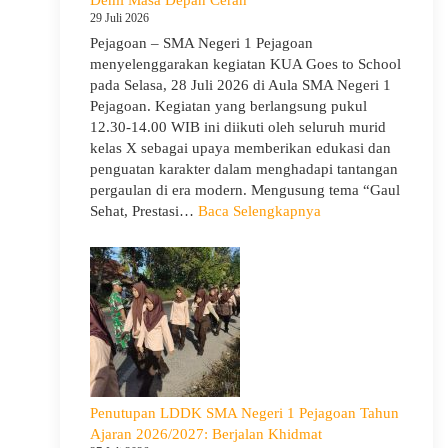
Guru
29 Juli 2026
Pejagoan – SMA Negeri 1 Pejagoan
menyelenggarakan kegiatan KUA Goes to School
pada Selasa, 28 Juli 2026 di Aula SMA Negeri 1
Pejagoan. Kegiatan yang berlangsung pukul
12.30-14.00 WIB ini diikuti oleh seluruh murid
kelas X sebagai upaya memberikan edukasi dan
penguatan karakter dalam menghadapi tantangan
pergaulan di era modern. Mengusung tema “Gaul
:
Sehat, Prestasi…
Baca Selengkapnya
KUA
Goes
to
School
Hadir
di
SMA
Negeri
1
Penutupan LDDK SMA Negeri 1 Pejagoan Tahun
Pejagoan,
Ajaran 2026/2027: Berjalan Khidmat
Bekali