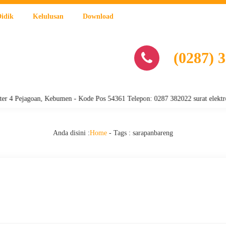
Didik
Kelulusan
Download
(0287) 
jagoan, Kebumen - Kode Pos 54361 Telepon: 0287 382022 surat elektronik 
Anda disini :
Home
- Tags :
sarapanbareng