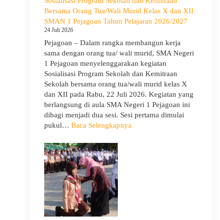
Sosialisasi Program Sekolah dan Kemitraan
Gelar
Bersama Orang Tua/Wali Murid Kelas X dan XII
Deklarasi
SMAN 1 Pejagoan Tahun Pelajaran 2026/2027
Integritas
24 Juli 2026
dan
Pejagoan – Dalam rangka membangun kerja
Pembukaan
sama dengan orang tua/ wali murid, SMA Negeri
LDDK
1 Pejagoan menyelenggarakan kegiatan
Sosialisasi Program Sekolah dan Kemitraan
Sekolah bersama orang tua/wali murid kelas X
dan XII pada Rabu, 22 Juli 2026. Kegiatan yang
berlangsung di aula SMA Negeri 1 Pejagoan ini
dibagi menjadi dua sesi. Sesi pertama dimulai
:
pukul…
Baca Selengkapnya
Sosialisasi
Program
Sekolah
dan
Kemitraan
Bersama
Orang
Tua/Wali
Murid