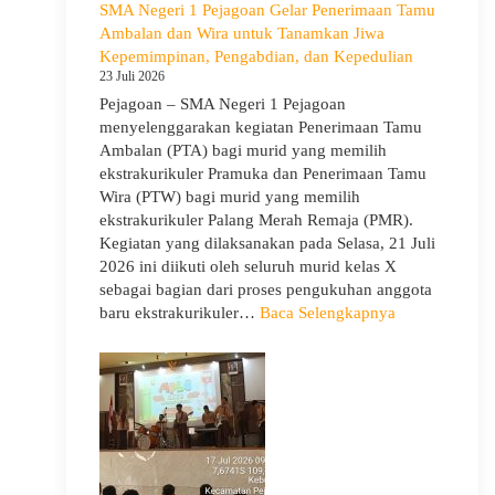
SMA Negeri 1 Pejagoan Gelar Penerimaan Tamu
Kelas
Ambalan dan Wira untuk Tanamkan Jiwa
X
Kepemimpinan, Pengabdian, dan Kepedulian
dan
23 Juli 2026
XII
Pejagoan – SMA Negeri 1 Pejagoan
SMAN
menyelenggarakan kegiatan Penerimaan Tamu
1
Ambalan (PTA) bagi murid yang memilih
Pejagoan
ekstrakurikuler Pramuka dan Penerimaan Tamu
Tahun
Wira (PTW) bagi murid yang memilih
Pelajaran
ekstrakurikuler Palang Merah Remaja (PMR).
2026/2027
Kegiatan yang dilaksanakan pada Selasa, 21 Juli
2026 ini diikuti oleh seluruh murid kelas X
sebagai bagian dari proses pengukuhan anggota
:
baru ekstrakurikuler…
Baca Selengkapnya
SMA
Negeri
1
Pejagoan
Gelar
Penerimaan
Tamu