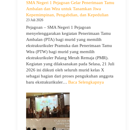
SMA Negeri 1 Pejagoan Gelar Penerimaan Tamu
Kelas
Ambalan dan Wira untuk Tanamkan Jiwa
X
Kepemimpinan, Pengabdian, dan Kepedulian
dan
23 Juli 2026
XII
Pejagoan – SMA Negeri 1 Pejagoan
SMAN
menyelenggarakan kegiatan Penerimaan Tamu
1
Ambalan (PTA) bagi murid yang memilih
Pejagoan
ekstrakurikuler Pramuka dan Penerimaan Tamu
Tahun
Wira (PTW) bagi murid yang memilih
Pelajaran
ekstrakurikuler Palang Merah Remaja (PMR).
2026/2027
Kegiatan yang dilaksanakan pada Selasa, 21 Juli
2026 ini diikuti oleh seluruh murid kelas X
sebagai bagian dari proses pengukuhan anggota
:
baru ekstrakurikuler…
Baca Selengkapnya
SMA
Negeri
1
Pejagoan
Gelar
Penerimaan
Tamu