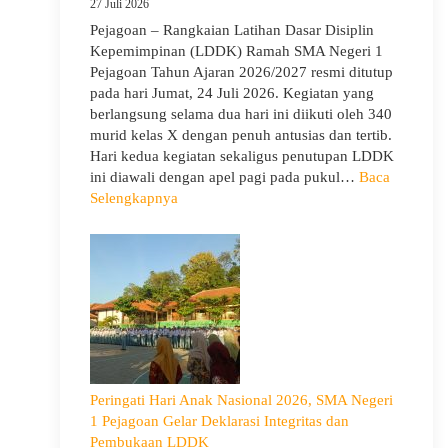
27 Juli 2026
Siswa
Pejagoan – Rangkaian Latihan Dasar Disiplin
Bijak
Kepemimpinan (LDDK) Ramah SMA Negeri 1
Memilih
Pejagoan Tahun Ajaran 2026/2027 resmi ditutup
Pergaulan
pada hari Jumat, 24 Juli 2026. Kegiatan yang
Demi
berlangsung selama dua hari ini diikuti oleh 340
Masa
murid kelas X dengan penuh antusias dan tertib.
Depan
Hari kedua kegiatan sekaligus penutupan LDDK
Cerah
ini diawali dengan apel pagi pada pukul…
Baca
:
Selengkapnya
Penutupan
LDDK
SMA
Negeri
1
Pejagoan
Tahun
Ajaran
2026/2027:
Peringati Hari Anak Nasional 2026, SMA Negeri
Berjalan
1 Pejagoan Gelar Deklarasi Integritas dan
Khidmat
Pembukaan LDDK