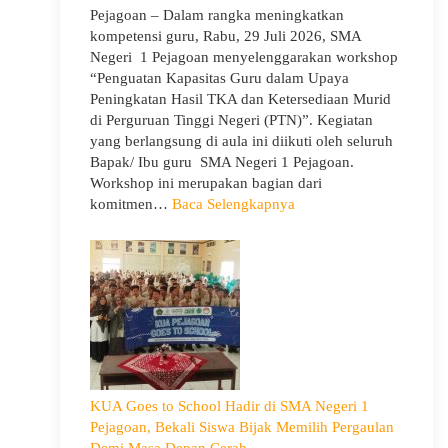
Pejagoan – Dalam rangka meningkatkan
kompetensi guru, Rabu, 29 Juli 2026, SMA
Negeri 1 Pejagoan menyelenggarakan workshop
“Penguatan Kapasitas Guru dalam Upaya
Peningkatan Hasil TKA dan Ketersediaan Murid
di Perguruan Tinggi Negeri (PTN)”. Kegiatan
yang berlangsung di aula ini diikuti oleh seluruh
Bapak/ Ibu guru SMA Negeri 1 Pejagoan.
Workshop ini merupakan bagian dari
:
komitmen…
Baca Selengkapnya
Siap
Menghadapi
TKA:
SMA
Negeri
1
Pejagoan
Gelar
Workshop
KUA Goes to School Hadir di SMA Negeri 1
Penguatan
Pejagoan, Bekali Siswa Bijak Memilih Pergaulan
Kapasitas
Demi Masa Depan Cerah