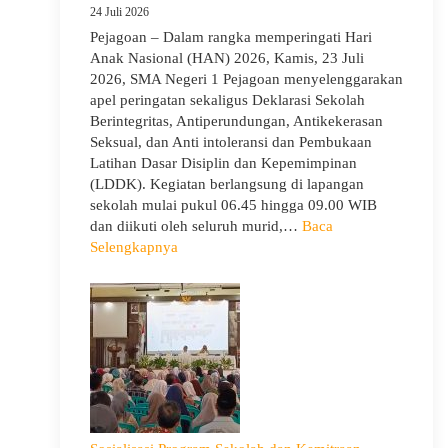
24 Juli 2026
Pejagoan – Dalam rangka memperingati Hari
Anak Nasional (HAN) 2026, Kamis, 23 Juli
2026, SMA Negeri 1 Pejagoan menyelenggarakan
apel peringatan sekaligus Deklarasi Sekolah
Berintegritas, Antiperundungan, Antikekerasan
Seksual, dan Anti intoleransi dan Pembukaan
Latihan Dasar Disiplin dan Kepemimpinan
(LDDK). Kegiatan berlangsung di lapangan
sekolah mulai pukul 06.45 hingga 09.00 WIB
dan diikuti oleh seluruh murid,…
Baca
:
Selengkapnya
Peringati
Hari
Anak
Nasional
2026,
SMA
Negeri
1
Pejagoan