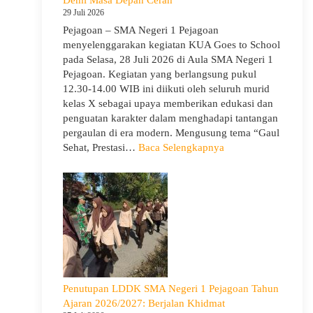
Guru
29 Juli 2026
Pejagoan – SMA Negeri 1 Pejagoan
menyelenggarakan kegiatan KUA Goes to School
pada Selasa, 28 Juli 2026 di Aula SMA Negeri 1
Pejagoan. Kegiatan yang berlangsung pukul
12.30-14.00 WIB ini diikuti oleh seluruh murid
kelas X sebagai upaya memberikan edukasi dan
penguatan karakter dalam menghadapi tantangan
pergaulan di era modern. Mengusung tema “Gaul
:
Sehat, Prestasi…
Baca Selengkapnya
KUA
Goes
to
School
Hadir
di
SMA
Negeri
1
Penutupan LDDK SMA Negeri 1 Pejagoan Tahun
Pejagoan,
Ajaran 2026/2027: Berjalan Khidmat
Bekali