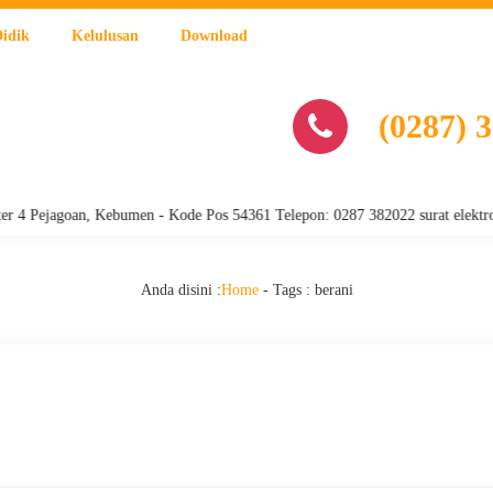
Didik
Kelulusan
Download
(0287) 
jagoan, Kebumen - Kode Pos 54361 Telepon: 0287 382022 surat elektronik 
Anda disini :
Home
- Tags :
berani