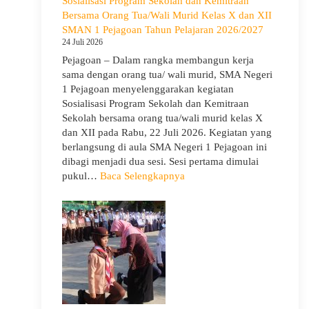
Sosialisasi Program Sekolah dan Kemitraan
Gelar
Bersama Orang Tua/Wali Murid Kelas X dan XII
Deklarasi
SMAN 1 Pejagoan Tahun Pelajaran 2026/2027
Integritas
24 Juli 2026
dan
Pejagoan – Dalam rangka membangun kerja
Pembukaan
sama dengan orang tua/ wali murid, SMA Negeri
LDDK
1 Pejagoan menyelenggarakan kegiatan
Sosialisasi Program Sekolah dan Kemitraan
Sekolah bersama orang tua/wali murid kelas X
dan XII pada Rabu, 22 Juli 2026. Kegiatan yang
berlangsung di aula SMA Negeri 1 Pejagoan ini
dibagi menjadi dua sesi. Sesi pertama dimulai
:
pukul…
Baca Selengkapnya
Sosialisasi
Program
Sekolah
dan
Kemitraan
Bersama
Orang
Tua/Wali
Murid