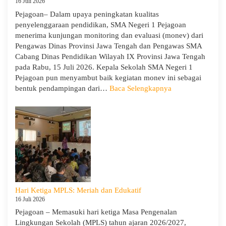
16 Juli 2026
Pejagoan– Dalam upaya peningkatan kualitas
penyelenggaraan pendidikan, SMA Negeri 1 Pejagoan
menerima kunjungan monitoring dan evaluasi (monev) dari
Pengawas Dinas Provinsi Jawa Tengah dan Pengawas SMA
Cabang Dinas Pendidikan Wilayah IX Provinsi Jawa Tengah
pada Rabu, 15 Juli 2026. Kepala Sekolah SMA Negeri 1
Pejagoan pun menyambut baik kegiatan monev ini sebagai
:
bentuk pendampingan dari…
Baca Selengkapnya
SMA
Negeri
1
Pejagoan
Terima
Monitoring
dan
Evaluasi
dari
Hari Ketiga MPLS: Meriah dan Edukatif
Pengawas
16 Juli 2026
Dinas
Pejagoan – Memasuki hari ketiga Masa Pengenalan
Provinsi
Lingkungan Sekolah (MPLS) tahun ajaran 2026/2027,
dan