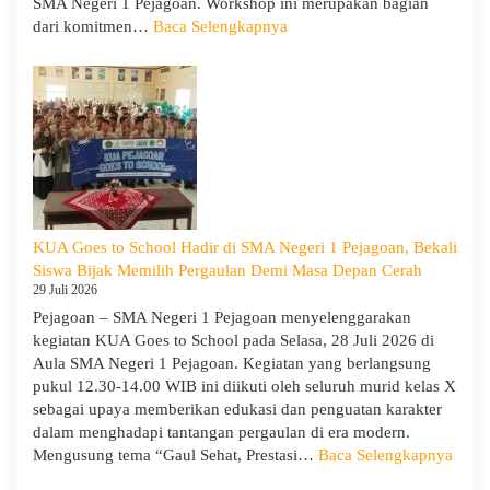
SMA Negeri 1 Pejagoan. Workshop ini merupakan bagian
:
dari komitmen…
Baca Selengkapnya
Siap
Menghadapi
TKA:
SMA
Negeri
1
Pejagoan
Gelar
Workshop
KUA Goes to School Hadir di SMA Negeri 1 Pejagoan, Bekali
Penguatan
Siswa Bijak Memilih Pergaulan Demi Masa Depan Cerah
Kapasitas
29 Juli 2026
Guru
Pejagoan – SMA Negeri 1 Pejagoan menyelenggarakan
kegiatan KUA Goes to School pada Selasa, 28 Juli 2026 di
Aula SMA Negeri 1 Pejagoan. Kegiatan yang berlangsung
pukul 12.30-14.00 WIB ini diikuti oleh seluruh murid kelas X
sebagai upaya memberikan edukasi dan penguatan karakter
dalam menghadapi tantangan pergaulan di era modern.
:
Mengusung tema “Gaul Sehat, Prestasi…
Baca Selengkapnya
KUA