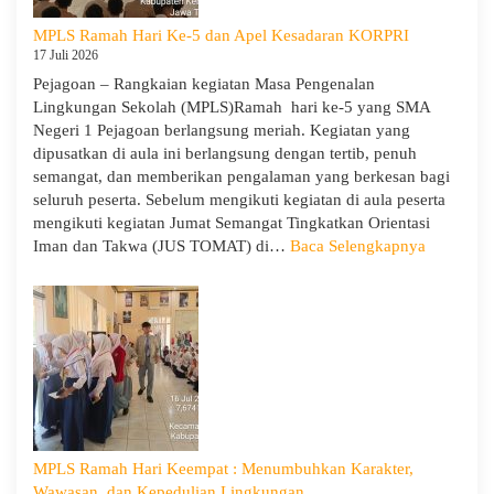
dan
MPLS Ramah Hari Ke-5 dan Apel Kesadaran KORPRI
Wira
17 Juli 2026
untuk
Pejagoan – Rangkaian kegiatan Masa Pengenalan
Tanamkan
Lingkungan Sekolah (MPLS)Ramah hari ke-5 yang SMA
Jiwa
Negeri 1 Pejagoan berlangsung meriah. Kegiatan yang
Kepemimpinan,
dipusatkan di aula ini berlangsung dengan tertib, penuh
Pengabdian,
semangat, dan memberikan pengalaman yang berkesan bagi
dan
seluruh peserta. Sebelum mengikuti kegiatan di aula peserta
Kepedulian
mengikuti kegiatan Jumat Semangat Tingkatkan Orientasi
:
Iman dan Takwa (JUS TOMAT) di…
Baca Selengkapnya
MPLS
Ramah
Hari
Ke-
5
dan
Apel
Kesadara
KORPRI
MPLS Ramah Hari Keempat : Menumbuhkan Karakter,
Wawasan, dan Kepedulian Lingkungan