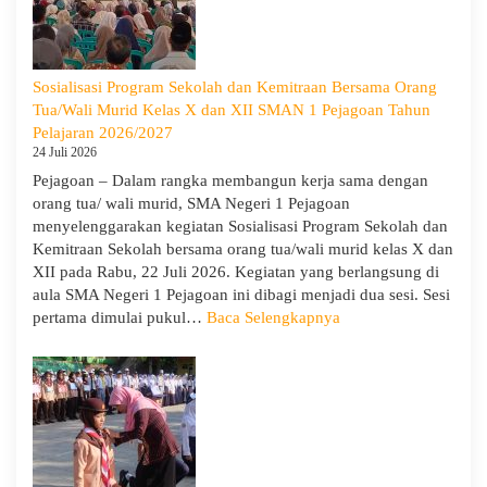
SMA
Negeri
1
Pejagoan
Sosialisasi Program Sekolah dan Kemitraan Bersama Orang
Gelar
Tua/Wali Murid Kelas X dan XII SMAN 1 Pejagoan Tahun
Deklarasi
Pelajaran 2026/2027
Integritas
24 Juli 2026
dan
Pejagoan – Dalam rangka membangun kerja sama dengan
Pembukaan
orang tua/ wali murid, SMA Negeri 1 Pejagoan
LDDK
menyelenggarakan kegiatan Sosialisasi Program Sekolah dan
Kemitraan Sekolah bersama orang tua/wali murid kelas X dan
XII pada Rabu, 22 Juli 2026. Kegiatan yang berlangsung di
aula SMA Negeri 1 Pejagoan ini dibagi menjadi dua sesi. Sesi
:
pertama dimulai pukul…
Baca Selengkapnya
Sosialisasi
Program
Sekolah
dan
Kemitraan
Bersama
Orang