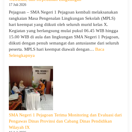
17 Juli 2026
Pejagoan – SMA Negeri 1 Pejagoan kembali melaksanakan
rangkaian Masa Pengenalan Lingkungan Sekolah (MPLS)
hari keempat yang diikuti oleh seluruh murid kelas X.
Kegiatan yang berlangsung mulai pukul 06.45 WIB hingga
15.00 WIB di aula dan lingkungan SMA Negeri 1 Pejagoan,
diikuti dengan penuh semangat dan antusiasme dari seluruh
peserta. MPLS hari keempat diawali dengan…
Baca
:
Selengkapnya
MPLS
Ramah
Hari
Keempat
:
Menumbuhkan
Karakter,
Wawasan,
dan
SMA Negeri 1 Pejagoan Terima Monitoring dan Evaluasi dari
Kepedulian
Pengawas Dinas Provinsi dan Cabang Dinas Pendidikan
Lingkungan
Wilayah IX