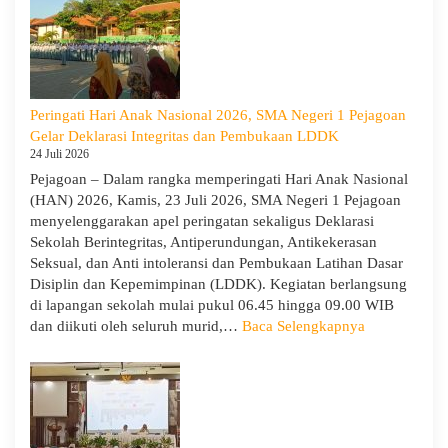
1
Pejagoan
Tahun
Ajaran
2026/2027:
Peringati Hari Anak Nasional 2026, SMA Negeri 1 Pejagoan
Berjalan
Gelar Deklarasi Integritas dan Pembukaan LDDK
Khidmat
24 Juli 2026
Pejagoan – Dalam rangka memperingati Hari Anak Nasional
(HAN) 2026, Kamis, 23 Juli 2026, SMA Negeri 1 Pejagoan
menyelenggarakan apel peringatan sekaligus Deklarasi
Sekolah Berintegritas, Antiperundungan, Antikekerasan
Seksual, dan Anti intoleransi dan Pembukaan Latihan Dasar
Disiplin dan Kepemimpinan (LDDK). Kegiatan berlangsung
di lapangan sekolah mulai pukul 06.45 hingga 09.00 WIB
:
dan diikuti oleh seluruh murid,…
Baca Selengkapnya
Peringati
Hari
Anak
Nasional
2026,