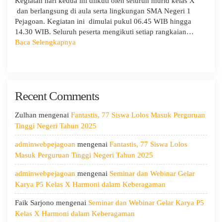
Kegiatan hari kedua ini diikuti oleh seluruh murid kelas X
dan berlangsung di aula serta lingkungan SMA Negeri 1
Pejagoan. Kegiatan ini dimulai pukul 06.45 WIB hingga
14.30 WIB. Seluruh peserta mengikuti setiap rangkaian…
:
Baca Selengkapnya
MPLS
Ramah
Hari
Kedua:
Recent Comments
Menggali
Potensi
Diri,
Zulhan
mengenai
Fantastis, 77 Siswa Lolos Masuk Perguruan
Menjaga
Tinggi Negeri Tahun 2025
Kesehatan,
adminwebpejagoan
mengenai
Fantastis, 77 Siswa Lolos
dan
Masuk Perguruan Tinggi Negeri Tahun 2025
Menumbuhkan
Kepedulian
adminwebpejagoan
mengenai
Seminar dan Webinar Gelar
Karya P5 Kelas X Harmoni dalam Keberagaman
Faik Sarjono
mengenai
Seminar dan Webinar Gelar Karya P5
Kelas X Harmoni dalam Keberagaman