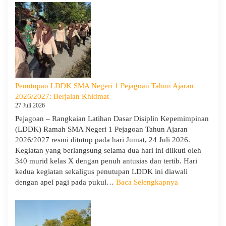
Goes
to
Scho
Hadir
di
SMA
Neger
1
Penutupan LDDK SMA Negeri 1 Pejagoan Tahun Ajaran
Pejag
2026/2027: Berjalan Khidmat
Bekal
27 Juli 2026
Sisw
Pejagoan – Rangkaian Latihan Dasar Disiplin Kepemimpinan
Bijak
(LDDK) Ramah SMA Negeri 1 Pejagoan Tahun Ajaran
Memi
2026/2027 resmi ditutup pada hari Jumat, 24 Juli 2026.
Perga
Kegiatan yang berlangsung selama dua hari ini diikuti oleh
Demi
340 murid kelas X dengan penuh antusias dan tertib. Hari
Masa
kedua kegiatan sekaligus penutupan LDDK ini diawali
Depa
:
dengan apel pagi pada pukul…
Baca Selengkapnya
Cera
Penutupan
LDDK
SMA
Negeri