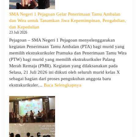
Tua/Wali
Murid
SMA Negeri 1 Pejagoan Gelar Penerimaan Tamu Ambalan
Kelas
dan Wira untuk Tanamkan Jiwa Kepemimpinan, Pengabdian,
X
dan Kepedulian
dan
23 Juli 2026
XII
Pejagoan – SMA Negeri 1 Pejagoan menyelenggarakan
SMAN
kegiatan Penerimaan Tamu Ambalan (PTA) bagi murid yang
1
memilih ekstrakurikuler Pramuka dan Penerimaan Tamu Wira
Pejagoan
(PTW) bagi murid yang memilih ekstrakurikuler Palang
Tahun
Merah Remaja (PMR). Kegiatan yang dilaksanakan pada
Pelajaran
Selasa, 21 Juli 2026 ini diikuti oleh seluruh murid kelas X
2026/2027
sebagai bagian dari proses pengukuhan anggota baru
:
ekstrakurikuler…
Baca Selengkapnya
SMA
Negeri
1
Pejagoan
Gelar
Penerimaan
Tamu
Ambalan