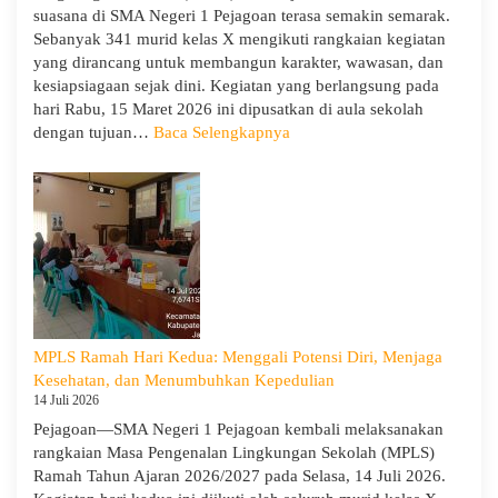
suasana di SMA Negeri 1 Pejagoan terasa semakin semarak.
Cabang
Sebanyak 341 murid kelas X mengikuti rangkaian kegiatan
Dinas
yang dirancang untuk membangun karakter, wawasan, dan
Pendidikan
kesiapsiagaan sejak dini. Kegiatan yang berlangsung pada
Wilayah
hari Rabu, 15 Maret 2026 ini dipusatkan di aula sekolah
IX
:
dengan tujuan…
Baca Selengkapnya
Hari
Ketiga
MPLS:
Meriah
dan
Edukatif
MPLS Ramah Hari Kedua: Menggali Potensi Diri, Menjaga
Kesehatan, dan Menumbuhkan Kepedulian
14 Juli 2026
Pejagoan—SMA Negeri 1 Pejagoan kembali melaksanakan
rangkaian Masa Pengenalan Lingkungan Sekolah (MPLS)
Ramah Tahun Ajaran 2026/2027 pada Selasa, 14 Juli 2026.