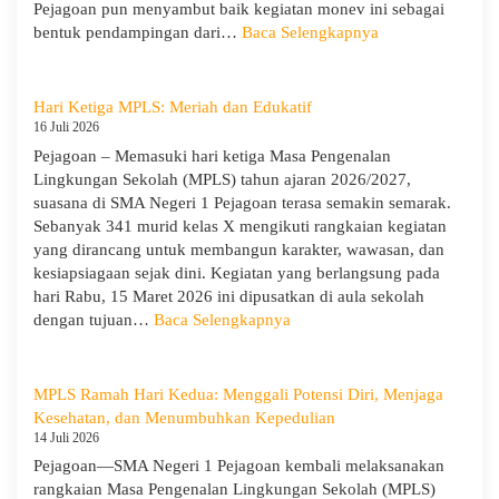
Pejagoan pun menyambut baik kegiatan monev ini sebagai
:
bentuk pendampingan dari…
Baca Selengkapnya
SMA
Negeri
1
Hari Ketiga MPLS: Meriah dan Edukatif
Pejagoan
16 Juli 2026
Terima
Pejagoan – Memasuki hari ketiga Masa Pengenalan
Monitoring
Lingkungan Sekolah (MPLS) tahun ajaran 2026/2027,
dan
suasana di SMA Negeri 1 Pejagoan terasa semakin semarak.
Evaluasi
Sebanyak 341 murid kelas X mengikuti rangkaian kegiatan
dari
yang dirancang untuk membangun karakter, wawasan, dan
Pengawas
kesiapsiagaan sejak dini. Kegiatan yang berlangsung pada
Dinas
hari Rabu, 15 Maret 2026 ini dipusatkan di aula sekolah
Provinsi
:
dengan tujuan…
Baca Selengkapnya
dan
Hari
Cabang
Ketiga
Dinas
MPLS:
MPLS Ramah Hari Kedua: Menggali Potensi Diri, Menjaga
Pendidikan
Meriah
Kesehatan, dan Menumbuhkan Kepedulian
Wilayah
dan
14 Juli 2026
IX
Edukatif
Pejagoan—SMA Negeri 1 Pejagoan kembali melaksanakan
rangkaian Masa Pengenalan Lingkungan Sekolah (MPLS)