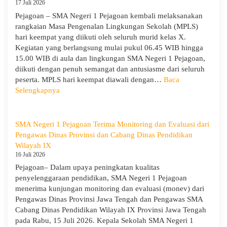
5
17 Juli 2026
dan
Pejagoan – SMA Negeri 1 Pejagoan kembali melaksanakan
Apel
rangkaian Masa Pengenalan Lingkungan Sekolah (MPLS)
Kesadara
hari keempat yang diikuti oleh seluruh murid kelas X.
KORPRI
Kegiatan yang berlangsung mulai pukul 06.45 WIB hingga
15.00 WIB di aula dan lingkungan SMA Negeri 1 Pejagoan,
diikuti dengan penuh semangat dan antusiasme dari seluruh
peserta. MPLS hari keempat diawali dengan…
Baca
:
Selengkapnya
MPLS
Ramah
Hari
SMA Negeri 1 Pejagoan Terima Monitoring dan Evaluasi dari
Keempat
Pengawas Dinas Provinsi dan Cabang Dinas Pendidikan
:
Wilayah IX
Menumbuhkan
16 Juli 2026
Karakter,
Pejagoan– Dalam upaya peningkatan kualitas
Wawasan,
penyelenggaraan pendidikan, SMA Negeri 1 Pejagoan
dan
menerima kunjungan monitoring dan evaluasi (monev) dari
Kepedulian
Pengawas Dinas Provinsi Jawa Tengah dan Pengawas SMA
Lingkungan
Cabang Dinas Pendidikan Wilayah IX Provinsi Jawa Tengah
pada Rabu, 15 Juli 2026. Kepala Sekolah SMA Negeri 1