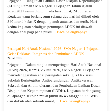
Pejagoan – Rangkaian Latihan Dasar Disiplin Kepemimpinan
SMA
(LDDK) Ramah SMA Negeri 1 Pejagoan Tahun Ajaran
Neger
2026/2027 resmi ditutup pada hari Jumat, 24 Juli 2026.
1
Kegiatan yang berlangsung selama dua hari ini diikuti oleh
Pejag
340 murid kelas X dengan penuh antusias dan tertib. Hari
Bekal
kedua kegiatan sekaligus penutupan LDDK ini diawali
Sisw
:
dengan apel pagi pada pukul…
Baca Selengkapnya
Bijak
Penutupan
Memi
LDDK
Perga
SMA
Peringati Hari Anak Nasional 2026, SMA Negeri 1 Pejagoan
Demi
Negeri
Gelar Deklarasi Integritas dan Pembukaan LDDK
Masa
1
24 Juli 2026
Depa
Pejagoan
Pejagoan – Dalam rangka memperingati Hari Anak Nasional
Cera
Tahun
(HAN) 2026, Kamis, 23 Juli 2026, SMA Negeri 1 Pejagoan
Ajaran
menyelenggarakan apel peringatan sekaligus Deklarasi
2026/2027:
Sekolah Berintegritas, Antiperundungan, Antikekerasan
Berjalan
Seksual, dan Anti intoleransi dan Pembukaan Latihan Dasar
Khidmat
Disiplin dan Kepemimpinan (LDDK). Kegiatan berlangsung
di lapangan sekolah mulai pukul 06.45 hingga 09.00 WIB
:
dan diikuti oleh seluruh murid,…
Baca Selengkapnya
Peringati