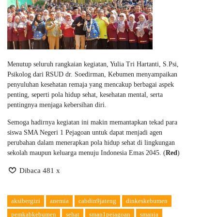
Menutup seluruh rangkaian kegiatan, Yulia Tri Hartanti, S.Psi,
Psikolog dari RSUD dr. Soedirman, Kebumen menyampaikan
penyuluhan kesehatan remaja yang mencakup berbagai aspek
penting, seperti pola hidup sehat, kesehatan mental, serta
pentingnya menjaga kebersihan diri.
Semoga hadirnya kegiatan ini makin memantapkan tekad para
siswa SMA Negeri 1 Pejagoan untuk dapat menjadi agen
perubahan dalam menerapkan pola hidup sehat di lingkungan
sekolah maupun keluarga menuju Indonesia Emas 2045. (
Red
)
Dibaca 481 x
aksibergizi
anemia
cabdin9jateng
dinkeskebumen
pemkabkebumen
sehat
sman1pejagoan
smanja