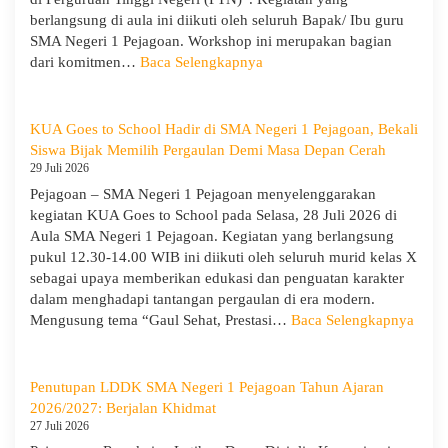
berlangsung di aula ini diikuti oleh seluruh Bapak/ Ibu guru
SMA Negeri 1 Pejagoan. Workshop ini merupakan bagian
:
dari komitmen…
Baca Selengkapnya
Siap
Menghadapi
TKA:
KUA Goes to School Hadir di SMA Negeri 1 Pejagoan, Bekali
SMA
Siswa Bijak Memilih Pergaulan Demi Masa Depan Cerah
Negeri
29 Juli 2026
1
Pejagoan – SMA Negeri 1 Pejagoan menyelenggarakan
Pejagoan
kegiatan KUA Goes to School pada Selasa, 28 Juli 2026 di
Gelar
Aula SMA Negeri 1 Pejagoan. Kegiatan yang berlangsung
Workshop
pukul 12.30-14.00 WIB ini diikuti oleh seluruh murid kelas X
Penguatan
sebagai upaya memberikan edukasi dan penguatan karakter
Kapasitas
dalam menghadapi tantangan pergaulan di era modern.
Guru
:
Mengusung tema “Gaul Sehat, Prestasi…
Baca Selengkapnya
KUA
Goes
to
Penutupan LDDK SMA Negeri 1 Pejagoan Tahun Ajaran
Scho
2026/2027: Berjalan Khidmat
Hadir
27 Juli 2026
di