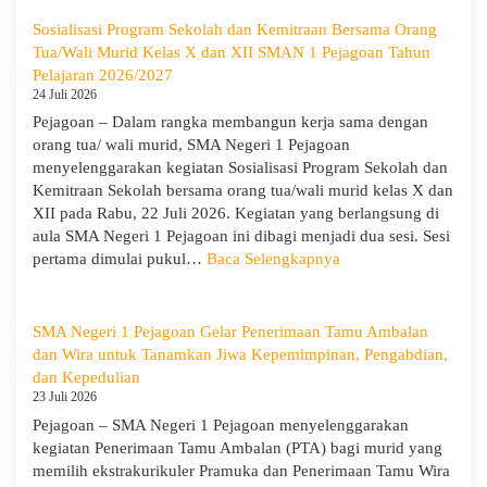
Hari
Anak
Sosialisasi Program Sekolah dan Kemitraan Bersama Orang
Nasional
Tua/Wali Murid Kelas X dan XII SMAN 1 Pejagoan Tahun
2026,
Pelajaran 2026/2027
SMA
24 Juli 2026
Negeri
Pejagoan – Dalam rangka membangun kerja sama dengan
1
orang tua/ wali murid, SMA Negeri 1 Pejagoan
Pejagoan
menyelenggarakan kegiatan Sosialisasi Program Sekolah dan
Gelar
Kemitraan Sekolah bersama orang tua/wali murid kelas X dan
Deklarasi
XII pada Rabu, 22 Juli 2026. Kegiatan yang berlangsung di
Integritas
aula SMA Negeri 1 Pejagoan ini dibagi menjadi dua sesi. Sesi
dan
:
pertama dimulai pukul…
Baca Selengkapnya
Pembukaan
Sosialisasi
LDDK
Program
Sekolah
SMA Negeri 1 Pejagoan Gelar Penerimaan Tamu Ambalan
dan
dan Wira untuk Tanamkan Jiwa Kepemimpinan, Pengabdian,
Kemitraan
dan Kepedulian
Bersama
23 Juli 2026
Orang
Pejagoan – SMA Negeri 1 Pejagoan menyelenggarakan
Tua/Wali
kegiatan Penerimaan Tamu Ambalan (PTA) bagi murid yang
Murid
memilih ekstrakurikuler Pramuka dan Penerimaan Tamu Wira
Kelas