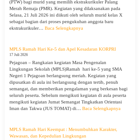
(PTW) bagi murid yang memilih ekstrakurikuler Palang
X
Merah Remaja (PMR). Kegiatan yang dilaksanakan pada
dan
Selasa, 21 Juli 2026 ini diikuti oleh seluruh murid kelas X
XII
sebagai bagian dari proses pengukuhan anggota baru
SMAN
:
ekstrakurikuler…
Baca Selengkapnya
1
SMA
Pejagoan
Negeri
Tahun
1
MPLS Ramah Hari Ke-5 dan Apel Kesadaran KORPRI
Pelajaran
Pejagoan
17 Juli 2026
2026/2027
Gelar
Pejagoan – Rangkaian kegiatan Masa Pengenalan
Penerimaan
Lingkungan Sekolah (MPLS)Ramah hari ke-5 yang SMA
Tamu
Negeri 1 Pejagoan berlangsung meriah. Kegiatan yang
Ambalan
dipusatkan di aula ini berlangsung dengan tertib, penuh
dan
semangat, dan memberikan pengalaman yang berkesan bagi
Wira
seluruh peserta. Sebelum mengikuti kegiatan di aula peserta
untuk
mengikuti kegiatan Jumat Semangat Tingkatkan Orientasi
Tanamkan
:
Iman dan Takwa (JUS TOMAT) di…
Baca Selengkapnya
Jiwa
MPLS
Kepemimpinan,
Ramah
Pengabdian,
Hari
MPLS Ramah Hari Keempat : Menumbuhkan Karakter,
dan
Ke-
Wawasan, dan Kepedulian Lingkungan
Kepedulian