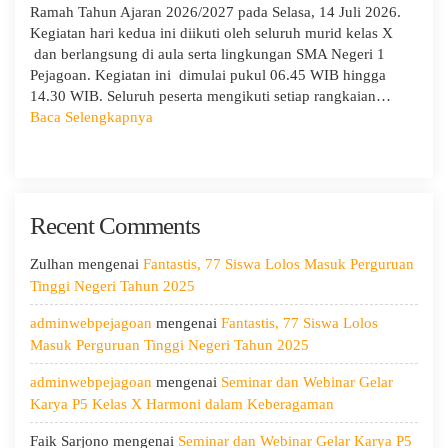
Ramah Tahun Ajaran 2026/2027 pada Selasa, 14 Juli 2026.
Kegiatan hari kedua ini diikuti oleh seluruh murid kelas X
dan berlangsung di aula serta lingkungan SMA Negeri 1
Pejagoan. Kegiatan ini dimulai pukul 06.45 WIB hingga
14.30 WIB. Seluruh peserta mengikuti setiap rangkaian…
:
Baca Selengkapnya
MPLS
Ramah
Hari
Kedua:
Recent Comments
Menggali
Potensi
Diri,
Zulhan
mengenai
Fantastis, 77 Siswa Lolos Masuk Perguruan
Menjaga
Tinggi Negeri Tahun 2025
Kesehatan,
adminwebpejagoan
mengenai
Fantastis, 77 Siswa Lolos
dan
Masuk Perguruan Tinggi Negeri Tahun 2025
Menumbuhkan
Kepedulian
adminwebpejagoan
mengenai
Seminar dan Webinar Gelar
Karya P5 Kelas X Harmoni dalam Keberagaman
Faik Sarjono
mengenai
Seminar dan Webinar Gelar Karya P5