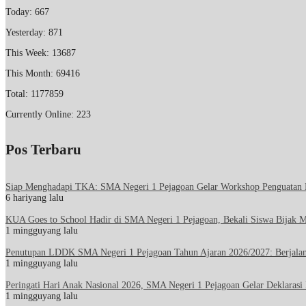
Today: 667
Yesterday: 871
This Week: 13687
This Month: 69416
Total: 1177859
Currently Online: 223
Pos Terbaru
Siap Menghadapi TKA: SMA Negeri 1 Pejagoan Gelar Workshop Penguatan 
6 hariyang lalu
KUA Goes to School Hadir di SMA Negeri 1 Pejagoan, Bekali Siswa Bijak 
1 mingguyang lalu
Penutupan LDDK SMA Negeri 1 Pejagoan Tahun Ajaran 2026/2027: Berjala
1 mingguyang lalu
Peringati Hari Anak Nasional 2026, SMA Negeri 1 Pejagoan Gelar Deklaras
1 mingguyang lalu