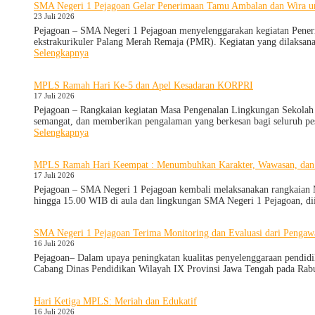
SMA Negeri 1 Pejagoan Gelar Penerimaan Tamu Ambalan dan Wira u
Pejagoan
23 Juli 2026
Gelar
Deklarasi
Pejagoan – SMA Negeri 1 Pejagoan menyelenggarakan kegiatan Pene
Integritas
ekstrakurikuler Palang Merah Remaja (PMR). Kegiatan yang dilaksanak
dan
:
Selengkapnya
Pembukaan
SMA
LDDK
Negeri
MPLS Ramah Hari Ke-5 dan Apel Kesadaran KORPRI
1
17 Juli 2026
Pejagoan
Gelar
Pejagoan – Rangkaian kegiatan Masa Pengenalan Lingkungan Sekolah 
Penerimaan
semangat, dan memberikan pengalaman yang berkesan bagi seluruh pe
Tamu
:
Selengkapnya
Ambalan
MPLS
dan
Ramah
MPLS Ramah Hari Keempat : Menumbuhkan Karakter, Wawasan, dan
Wira
Hari
17 Juli 2026
untuk
Ke-
Tanamkan
5
Pejagoan – SMA Negeri 1 Pejagoan kembali melaksanakan rangkaian M
Jiwa
dan
hingga 15.00 WIB di aula dan lingkungan SMA Negeri 1 Pejagoan, di
Kepemimpinan,
Apel
Pengabdian,
Kesadaran
dan
SMA Negeri 1 Pejagoan Terima Monitoring dan Evaluasi dari Pengaw
KORPRI
Kepedulian
16 Juli 2026
Pejagoan– Dalam upaya peningkatan kualitas penyelenggaraan pendi
Cabang Dinas Pendidikan Wilayah IX Provinsi Jawa Tengah pada Rab
Hari Ketiga MPLS: Meriah dan Edukatif
16 Juli 2026