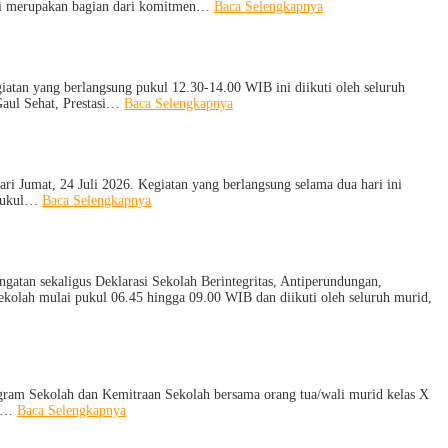
:
 ini merupakan bagian dari komitmen…
Baca Selengkapnya
Siap
Menghadapi
TKA:
SMA
Negeri
tan yang berlangsung pukul 12.30-14.00 WIB ini diikuti oleh seluruh
1
:
Gaul Sehat, Prestasi…
Baca Selengkapnya
Pejagoan
KUA
Gelar
Goes
Workshop
to
Penguatan
School
Kapasitas
Hadir
Jumat, 24 Juli 2026. Kegiatan yang berlangsung selama dua hari ini
Guru
di
:
a pukul…
Baca Selengkapnya
SMA
Penutupan
Negeri
LDDK
1
SMA
Pejagoan,
Negeri
Bekali
1
atan sekaligus Deklarasi Sekolah Berintegritas, Antiperundungan,
Siswa
Pejagoan
kolah mulai pukul 06.45 hingga 09.00 WIB dan diikuti oleh seluruh murid,
Bijak
Tahun
Memilih
Ajaran
Pergaulan
2026/2027:
Demi
Berjalan
Masa
Khidmat
Depan
gram Sekolah dan Kemitraan Sekolah bersama orang tua/wali murid kelas X
Cerah
:
ul…
Baca Selengkapnya
Sosialisasi
Program