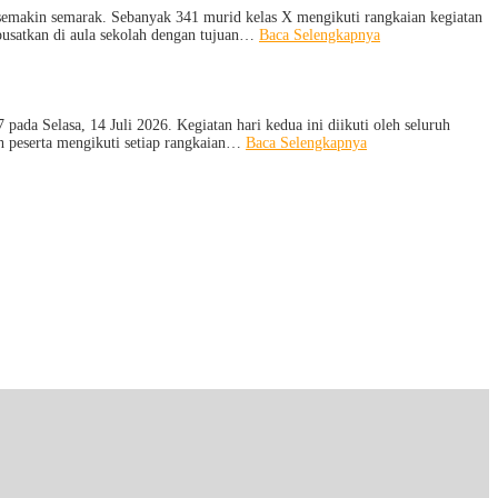
Lingkungan
Te
semakin semarak. Sebanyak 341 murid kelas X mengikuti rangkaian kegiatan
Mo
:
ipusatkan di aula sekolah dengan tujuan…
Baca Selengkapnya
da
Hari
Ev
Ketiga
dar
MPLS:
Pe
Meriah
Di
dan
Selasa, 14 Juli 2026. Kegiatan hari kedua ini diikuti oleh seluruh
Pr
Edukatif
:
h peserta mengikuti setiap rangkaian…
Baca Selengkapnya
da
MPLS
Ca
Ramah
Di
Hari
Pe
Kedua:
Wi
Menggali
IX
Potensi
Diri,
Menjaga
Kesehatan,
dan
Menumbuhkan
Kepedulian