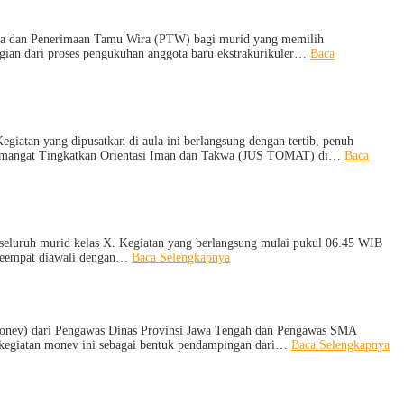
Sekolah
dan
Kemitraan
ka dan Penerimaan Tamu Wira (PTW) bagi murid yang memilih
Bersama
bagian dari proses pengukuhan anggota baru ekstrakurikuler…
Baca
Orang
Tua/Wali
Murid
Kelas
X
dan
atan yang dipusatkan di aula ini berlangsung dengan tertib, penuh
XII
at Semangat Tingkatkan Orientasi Iman dan Takwa (JUS TOMAT) di…
Baca
SMAN
1
Pejagoan
Tahun
Pelajaran
2026/2027
eluruh murid kelas X. Kegiatan yang berlangsung mulai pukul 06.45 WIB
:
 keempat diawali dengan…
Baca Selengkapnya
MPLS
Ramah
Hari
Keempat
:
monev) dari Pengawas Dinas Provinsi Jawa Tengah dan Pengawas SMA
Menumbuhkan
:
 kegiatan monev ini sebagai bentuk pendampingan dari…
Baca Selengkapnya
Karakter,
S
Wawasan,
Ne
dan
1
Kepedulian
Pe