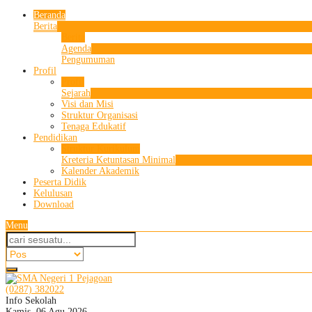
Beranda
Berita
Berita
Agenda
Pengumuman
Profil
Profil
Sejarah
Visi dan Misi
Struktur Organisasi
Tenaga Edukatif
Pendidikan
Struktur Kurikulum
Kreteria Ketuntasan Minimal
Kalender Akademik
Peserta Didik
Kelulusan
Download
Menu
(0287) 382022
Info Sekolah
Kamis, 06 Agu 2026