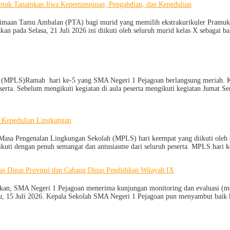
ntuk Tanamkan Jiwa Kepemimpinan, Pengabdian, dan Kepedulian
rimaan Tamu Ambalan (PTA) bagi murid yang memilih ekstrakurikuler Pramu
an pada Selasa, 21 Juli 2026 ini diikuti oleh seluruh murid kelas X sebagai 
(MPLS)Ramah hari ke-5 yang SMA Negeri 1 Pejagoan berlangsung meriah. Kegi
serta. Sebelum mengikuti kegiatan di aula peserta mengikuti kegiatan Jum
 Kepedulian Lingkungan
asa Pengenalan Lingkungan Sekolah (MPLS) hari keempat yang diikuti oleh s
ikuti dengan penuh semangat dan antusiasme dari seluruh peserta. MPLS hari
as Dinas Provinsi dan Cabang Dinas Pendidikan Wilayah IX
dikan, SMA Negeri 1 Pejagoan menerima kunjungan monitoring dan evaluasi (
u, 15 Juli 2026. Kepala Sekolah SMA Negeri 1 Pejagoan pun menyambut baik