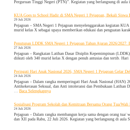
Perguruan Tinggi Negeri (PTN)”. Kegiatan yang berlangsung di aula
KUA Goes to School Hadir di SMA Negeri 1 Pejagoan, Bekali Siswa
29 Juli 2026
Pejagoan – SMA Negeri 1 Pejagoan menyelenggarakan kegiatan KUA Goe
murid kelas X sebagai upaya memberikan edukasi dan penguatan kara
Penutupan LDDK SMA Negeri 1 Pejagoan Tahun Ajaran 2026/2027: B
27 Juli 2026
Pejagoan – Rangkaian Latihan Dasar Disiplin Kepemimpinan (LDDK) R
diikuti oleh 340 murid kelas X dengan penuh antusias dan tertib. Ha
Peringati Hari Anak Nasional 2026, SMA Negeri 1 Pejagoan Gelar D
24 Juli 2026
Pejagoan – Dalam rangka memperingati Hari Anak Nasional (HAN) 2026
Antikekerasan Seksual, dan Anti intoleransi dan Pembukaan Latihan 
:
…
Baca Selengkapnya
Peringati
Hari
Sosialisasi Program Sekolah dan Kemitraan Bersama Orang Tua/Wali
Anak
24 Juli 2026
Nasional
2026,
Pejagoan – Dalam rangka membangun kerja sama dengan orang tua/ wa
SMA
dan XII pada Rabu, 22 Juli 2026. Kegiatan yang berlangsung di aula 
Negeri
1