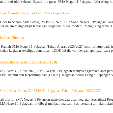
 ini diikuti oleh seluruh Bapak/ Ibu guru SMA Negeri 1 Pejagoan. Workshop
 Bijak Memilih Pergaulan Demi Masa Depan Cerah
s to School pada Selasa, 28 Juli 2026 di Aula SMA Negeri 1 Pejagoan. Kegia
kter dalam menghadapi tantangan pergaulan di era modern. Mengusung tema “
erjalan Khidmat
amah SMA Negeri 1 Pejagoan Tahun Ajaran 2026/2027 resmi ditutup pada hari 
ri kedua kegiatan sekaligus penutupan LDDK ini diawali dengan apel pagi pad
eklarasi Integritas dan Pembukaan LDDK
, Kamis, 23 Juli 2026, SMA Negeri 1 Pejagoan menyelenggarakan apel pering
Dasar Disiplin dan Kepemimpinan (LDDK). Kegiatan berlangsung di lapangan se
 Murid Kelas X dan XII SMAN 1 Pejagoan Tahun Pelajaran 2026/2027
li murid, SMA Negeri 1 Pejagoan menyelenggarakan kegiatan Sosialisasi Pro
SMA Negeri 1 Pejagoan ini dibagi menjadi dua sesi. Sesi pertama dimulai puk