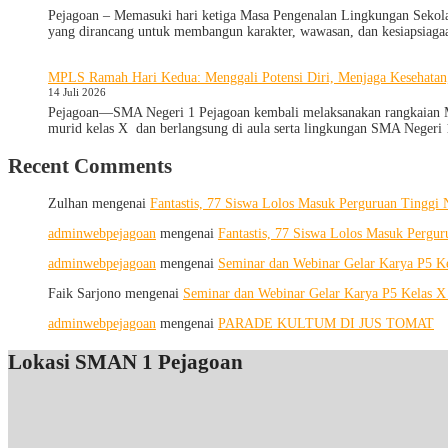
Pejagoan – Memasuki hari ketiga Masa Pengenalan Lingkungan Sekola
yang dirancang untuk membangun karakter, wawasan, dan kesiapsiagaa
MPLS Ramah Hari Kedua: Menggali Potensi Diri, Menjaga Kesehata
14 Juli 2026
Pejagoan—SMA Negeri 1 Pejagoan kembali melaksanakan rangkaian Mas
murid kelas X dan berlangsung di aula serta lingkungan SMA Negeri
Recent Comments
Zulhan
mengenai
Fantastis, 77 Siswa Lolos Masuk Perguruan Tinggi
adminwebpejagoan
mengenai
Fantastis, 77 Siswa Lolos Masuk Pergu
adminwebpejagoan
mengenai
Seminar dan Webinar Gelar Karya P5 
Faik Sarjono
mengenai
Seminar dan Webinar Gelar Karya P5 Kelas 
adminwebpejagoan
mengenai
PARADE KULTUM DI JUS TOMAT
Lokasi SMAN 1 Pejagoan