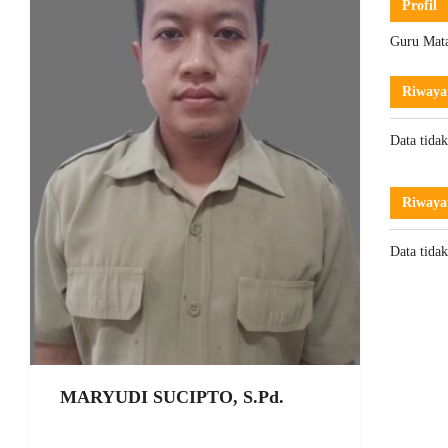
Profil
Guru Mata
Riwaya
Data tida
Riwaya
Data tida
MARYUDI SUCIPTO, S.Pd.