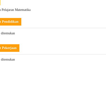
 Pelajaran Matematika
t Pendidikan
k ditemukan
t Pekerjaan
k ditemukan