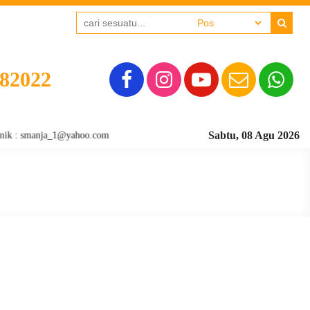
382022
Sabtu, 08 Agu 2026
k : smanja_1@yahoo.com