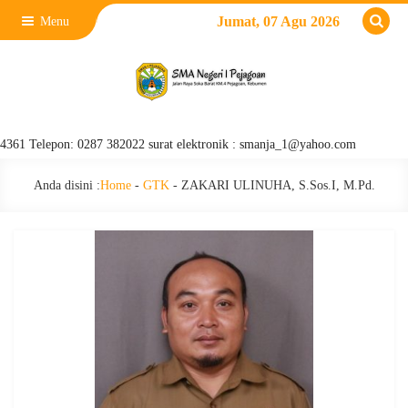
Jumat, 07 Agu 2026
Menu
1 Telepon: 0287 382022 surat elektronik : smanja_1@yahoo.com
Anda disini :
Home
-
GTK
-
ZAKARI ULINUHA, S.Sos.I, M.Pd.