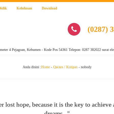
Didik
Kelulusan
Download
(0287) 
er 4 Pejagoan, Kebumen - Kode Pos 54361 Telepon: 0287 382022 surat elek
Anda disini :
Home
-
Quotes / Kutipan
-
nobody
er lost hope, because it is the key to achieve 
dreams..."