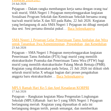
Pelajaran 2026/2027
2026,
24 Juli 2026
SMA
Negeri
Pejagoan – Dalam rangka membangun kerja sama dengan orang tua/
1
wali murid, SMA Negeri 1 Pejagoan menyelenggarakan kegiatan
Pejagoan
Sosialisasi Program Sekolah dan Kemitraan Sekolah bersama orang
Gelar
tua/wali murid kelas X dan XII pada Rabu, 22 Juli 2026. Kegiatan
Deklarasi
yang berlangsung di aula SMA Negeri 1 Pejagoan ini dibagi menjadi
Integritas
:
dua sesi. Sesi pertama dimulai pukul…
Baca Selengkapnya
dan
Sosialisasi
Pembukaan
Program
SMA Negeri 1 Pejagoan Gelar Penerimaan Tamu Ambalan dan Wira
LDDK
Sekolah
untuk Tanamkan Jiwa Kepemimpinan, Pengabdian, dan Kepedulian
dan
23 Juli 2026
Kemitraan
Bersama
Pejagoan – SMA Negeri 1 Pejagoan menyelenggarakan kegiatan
Orang
Penerimaan Tamu Ambalan (PTA) bagi murid yang memilih
Tua/Wali
ekstrakurikuler Pramuka dan Penerimaan Tamu Wira (PTW) bagi
Murid
murid yang memilih ekstrakurikuler Palang Merah Remaja (PMR).
Kelas
Kegiatan yang dilaksanakan pada Selasa, 21 Juli 2026 ini diikuti oleh
X
seluruh murid kelas X sebagai bagian dari proses pengukuhan
dan
:
anggota baru ekstrakurikuler…
Baca Selengkapnya
XII
SMA
SMAN
Negeri
MPLS Ramah Hari Ke-5 dan Apel Kesadaran KORPRI
1
1
17 Juli 2026
Pejagoan
Pejagoan
Tahun
Gelar
Pejagoan – Rangkaian kegiatan Masa Pengenalan Lingkungan
Pelajaran
Penerimaan
Sekolah (MPLS)Ramah hari ke-5 yang SMA Negeri 1 Pejagoan
2026/2027
Tamu
berlangsung meriah. Kegiatan yang dipusatkan di aula ini
Ambalan
berlangsung dengan tertib, penuh semangat, dan memberikan