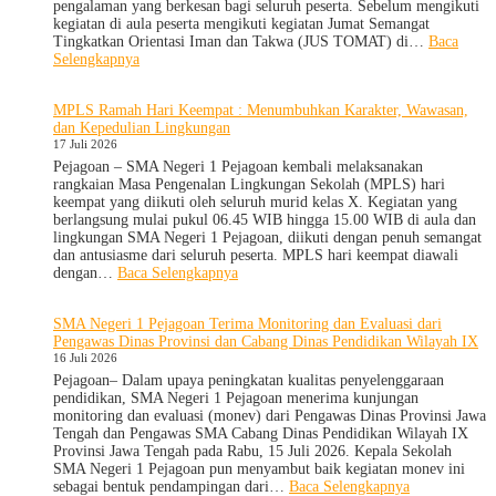
dan
pengalaman yang berkesan bagi seluruh peserta. Sebelum mengikuti
Wira
kegiatan di aula peserta mengikuti kegiatan Jumat Semangat
untuk
Tingkatkan Orientasi Iman dan Takwa (JUS TOMAT) di…
Baca
Tanamkan
:
Selengkapnya
Jiwa
MPLS
Kepemimpinan,
Ramah
MPLS Ramah Hari Keempat : Menumbuhkan Karakter, Wawasan,
Pengabdian,
Hari
dan Kepedulian Lingkungan
dan
Ke-
17 Juli 2026
Kepedulian
5
dan
Pejagoan – SMA Negeri 1 Pejagoan kembali melaksanakan
Apel
rangkaian Masa Pengenalan Lingkungan Sekolah (MPLS) hari
Kesadaran
keempat yang diikuti oleh seluruh murid kelas X. Kegiatan yang
KORPRI
berlangsung mulai pukul 06.45 WIB hingga 15.00 WIB di aula dan
lingkungan SMA Negeri 1 Pejagoan, diikuti dengan penuh semangat
dan antusiasme dari seluruh peserta. MPLS hari keempat diawali
:
dengan…
Baca Selengkapnya
MPLS
Ramah
SMA Negeri 1 Pejagoan Terima Monitoring dan Evaluasi dari
Hari
Pengawas Dinas Provinsi dan Cabang Dinas Pendidikan Wilayah IX
Keempat
16 Juli 2026
:
Menumbuhkan
Pejagoan– Dalam upaya peningkatan kualitas penyelenggaraan
Karakter,
pendidikan, SMA Negeri 1 Pejagoan menerima kunjungan
Wawasan,
monitoring dan evaluasi (monev) dari Pengawas Dinas Provinsi Jawa
dan
Tengah dan Pengawas SMA Cabang Dinas Pendidikan Wilayah IX
Kepedulian
Provinsi Jawa Tengah pada Rabu, 15 Juli 2026. Kepala Sekolah
Lingkungan
SMA Negeri 1 Pejagoan pun menyambut baik kegiatan monev ini
:
sebagai bentuk pendampingan dari…
Baca Selengkapnya