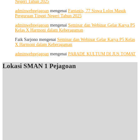
Negeri Tahun 2025
Potensi
Diri,
adminwebpejagoan
mengenai
Fantastis, 77 Siswa Lolos Masuk
Menjaga
Perguruan Tinggi Negeri Tahun 2025
Kesehatan,
dan
adminwebpejagoan
mengenai
Seminar dan Webinar Gelar Karya P5
Menumbuhkan
Kelas X Harmoni dalam Keberagaman
Kepedulian
Faik Sarjono
mengenai
Seminar dan Webinar Gelar Karya P5 Kelas
X Harmoni dalam Keberagaman
adminwebpejagoan
mengenai
PARADE KULTUM DI JUS TOMAT
Lokasi SMAN 1 Pejagoan