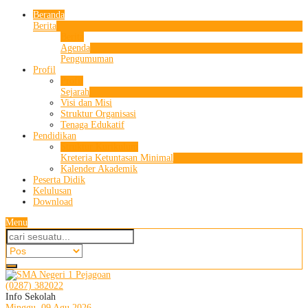
Beranda
Berita
Berita
Agenda
Pengumuman
Profil
Profil
Sejarah
Visi dan Misi
Struktur Organisasi
Tenaga Edukatif
Pendidikan
Struktur Kurikulum
Kreteria Ketuntasan Minimal
Kalender Akademik
Peserta Didik
Kelulusan
Download
Menu
(0287) 382022
Info Sekolah
Minggu, 09 Agu 2026