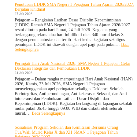
Penutupan LDDK SMA Negeri 1 Pejagoan Tahun Ajaran 2026/2027:
to
Berjalan Khidmat
School
27 Juli 2026
Hadir
di
Pejagoan – Rangkaian Latihan Dasar Disiplin Kepemimpinan
SMA
(LDDK) Ramah SMA Negeri 1 Pejagoan Tahun Ajaran 2026/2027
Negeri
resmi ditutup pada hari Jumat, 24 Juli 2026. Kegiatan yang
1
berlangsung selama dua hari ini diikuti oleh 340 murid kelas X
Pejagoan,
dengan penuh antusias dan tertib. Hari kedua kegiatan sekaligus
Bekali
penutupan LDDK ini diawali dengan apel pagi pada pukul…
Baca
Siswa
:
Selengkapnya
Bijak
Penutupan
Memilih
LDDK
Peringati Hari Anak Nasional 2026, SMA Negeri 1 Pejagoan Gelar
Pergaulan
SMA
Deklarasi Integritas dan Pembukaan LDDK
Demi
Negeri
24 Juli 2026
Masa
1
Depan
Pejagoan
Pejagoan – Dalam rangka memperingati Hari Anak Nasional (HAN)
Cerah
Tahun
2026, Kamis, 23 Juli 2026, SMA Negeri 1 Pejagoan
Ajaran
menyelenggarakan apel peringatan sekaligus Deklarasi Sekolah
2026/2027:
Berintegritas, Antiperundungan, Antikekerasan Seksual, dan Anti
Berjalan
intoleransi dan Pembukaan Latihan Dasar Disiplin dan
Khidmat
Kepemimpinan (LDDK). Kegiatan berlangsung di lapangan sekolah
mulai pukul 06.45 hingga 09.00 WIB dan diikuti oleh seluruh
:
murid,…
Baca Selengkapnya
Peringati
Hari
Sosialisasi Program Sekolah dan Kemitraan Bersama Orang
Anak
Tua/Wali Murid Kelas X dan XII SMAN 1 Pejagoan Tahun
Nasional