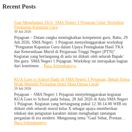
Recent Posts
Siap Menghadapi TKA: SMA Negeri 1 Pejagoan Gelar Workshop
Penguatan Kapasitas Guru
30 Juli 2026
Pejagoan – Dalam rangka meningkatkan kompetensi guru, Rabu, 29
Juli 2026, SMA Negeri 1 Pejagoan menyelenggarakan workshop
“Penguatan Kapasitas Guru dalam Upaya Peningkatan Hasil TKA
dan Ketersediaan Murid di Perguruan Tinggi Negeri (PTN)”.
Kegiatan yang berlangsung di aula ini diikuti oleh seluruh Bapak/
Ibu guru SMA Negeri 1 Pejagoan. Workshop ini merupakan bagian
:
dari komitmen…
Baca Selengkapnya
Siap
Menghadapi
KUA Goes to School Hadir di SMA Negeri 1 Pejagoan, Bekali Siswa
TKA:
Bijak Memilih Pergaulan Demi Masa Depan Cerah
SMA
29 Juli 2026
Negeri
1
Pejagoan – SMA Negeri 1 Pejagoan menyelenggarakan kegiatan
Pejagoan
KUA Goes to School pada Selasa, 28 Juli 2026 di Aula SMA Negeri
Gelar
1 Pejagoan. Kegiatan yang berlangsung pukul 12.30-14.00 WIB ini
Workshop
diikuti oleh seluruh murid kelas X sebagai upaya memberikan
Penguatan
edukasi dan penguatan karakter dalam menghadapi tantangan
Kapasitas
pergaulan di era modern. Mengusung tema “Gaul Sehat, Prestasi…
Guru
:
Baca Selengkapnya
KUA
Goes