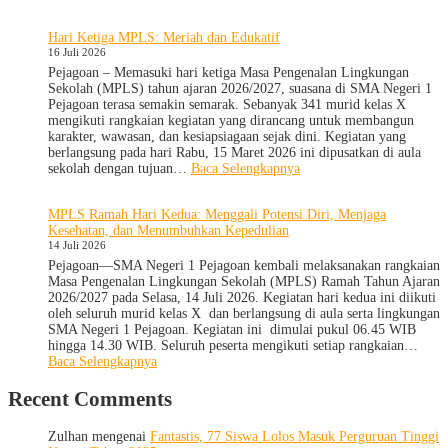
SMA
Negeri
Hari Ketiga MPLS: Meriah dan Edukatif
1
16 Juli 2026
Pejagoan
Terima
Pejagoan – Memasuki hari ketiga Masa Pengenalan Lingkungan
Monitoring
Sekolah (MPLS) tahun ajaran 2026/2027, suasana di SMA Negeri 1
dan
Pejagoan terasa semakin semarak. Sebanyak 341 murid kelas X
Evaluasi
mengikuti rangkaian kegiatan yang dirancang untuk membangun
dari
karakter, wawasan, dan kesiapsiagaan sejak dini. Kegiatan yang
Pengawas
berlangsung pada hari Rabu, 15 Maret 2026 ini dipusatkan di aula
Dinas
:
sekolah dengan tujuan…
Baca Selengkapnya
Provinsi
Hari
dan
Ketiga
MPLS Ramah Hari Kedua: Menggali Potensi Diri, Menjaga
Cabang
MPLS:
Kesehatan, dan Menumbuhkan Kepedulian
Dinas
Meriah
14 Juli 2026
Pendidikan
dan
Wilayah
Edukatif
Pejagoan—SMA Negeri 1 Pejagoan kembali melaksanakan rangkaian
IX
Masa Pengenalan Lingkungan Sekolah (MPLS) Ramah Tahun Ajaran
2026/2027 pada Selasa, 14 Juli 2026. Kegiatan hari kedua ini diikuti
oleh seluruh murid kelas X dan berlangsung di aula serta lingkungan
SMA Negeri 1 Pejagoan. Kegiatan ini dimulai pukul 06.45 WIB
hingga 14.30 WIB. Seluruh peserta mengikuti setiap rangkaian…
:
Baca Selengkapnya
MPLS
Ramah
Recent Comments
Hari
Kedua:
Zulhan
mengenai
Fantastis, 77 Siswa Lolos Masuk Perguruan Tinggi
Menggali