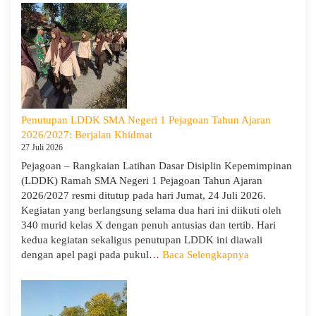
Goes
to
Scho
Hadir
di
SMA
Neger
1
Penutupan LDDK SMA Negeri 1 Pejagoan Tahun Ajaran
Pejag
2026/2027: Berjalan Khidmat
Bekal
27 Juli 2026
Sisw
Pejagoan – Rangkaian Latihan Dasar Disiplin Kepemimpinan
Bijak
(LDDK) Ramah SMA Negeri 1 Pejagoan Tahun Ajaran
Memi
2026/2027 resmi ditutup pada hari Jumat, 24 Juli 2026.
Perga
Kegiatan yang berlangsung selama dua hari ini diikuti oleh
Demi
340 murid kelas X dengan penuh antusias dan tertib. Hari
Masa
kedua kegiatan sekaligus penutupan LDDK ini diawali
Depa
:
dengan apel pagi pada pukul…
Baca Selengkapnya
Cera
Penutupan
LDDK
SMA
Negeri