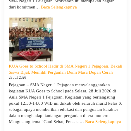
SMA Negeri 1 Pejagoan. Workshop ini merupakan bagian
:
dari komitmen…
Baca Selengkapnya
Siap
Menghadapi
TKA:
SMA
Negeri
1
Pejagoan
Gelar
Workshop
KUA Goes to School Hadir di SMA Negeri 1 Pejagoan, Bekali
Penguatan
Siswa Bijak Memilih Pergaulan Demi Masa Depan Cerah
Kapasitas
29 Juli 2026
Guru
Pejagoan – SMA Negeri 1 Pejagoan menyelenggarakan
kegiatan KUA Goes to School pada Selasa, 28 Juli 2026 di
Aula SMA Negeri 1 Pejagoan. Kegiatan yang berlangsung
pukul 12.30-14.00 WIB ini diikuti oleh seluruh murid kelas X
sebagai upaya memberikan edukasi dan penguatan karakter
dalam menghadapi tantangan pergaulan di era modern.
:
Mengusung tema “Gaul Sehat, Prestasi…
Baca Selengkapnya
KUA