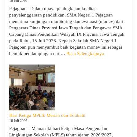
16 Juli 2026
Pejagoan– Dalam upaya peningkatan kualitas
penyelenggaraan pendidikan, SMA Negeri 1 Pejagoan
menerima kunjungan monitoring dan evaluasi (monev) dari
Pengawas Dinas Provinsi Jawa Tengah dan Pengawas SMA
Cabang Dinas Pendidikan Wilayah IX Provinsi Jawa Tengah
pada Rabu, 15 Juli 2026. Kepala Sekolah SMA Negeri 1
Pejagoan pun menyambut baik kegiatan monev ini sebagai
:
bentuk pendampingan dari…
Baca Selengkapnya
SMA
Negeri
1
Pejagoan
Terima
Monitoring
dan
Evaluasi
dari
Hari Ketiga MPLS: Meriah dan Edukatif
Pengawas
16 Juli 2026
Dinas
Pejagoan – Memasuki hari ketiga Masa Pengenalan
Provinsi
Lingkungan Sekolah (MPLS) tahun ajaran 2026/2027,
dan