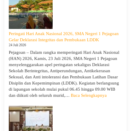
1
Pejagoan
Tahun
Ajaran
2026/2027:
Peringati Hari Anak Nasional 2026, SMA Negeri 1 Pejagoan
Berjalan
Gelar Deklarasi Integritas dan Pembukaan LDDK
Khidmat
24 Juli 2026
Pejagoan – Dalam rangka memperingati Hari Anak Nasional
(HAN) 2026, Kamis, 23 Juli 2026, SMA Negeri 1 Pejagoan
menyelenggarakan apel peringatan sekaligus Deklarasi
Sekolah Berintegritas, Antiperundungan, Antikekerasan
Seksual, dan Anti intoleransi dan Pembukaan Latihan Dasar
Disiplin dan Kepemimpinan (LDDK). Kegiatan berlangsung
di lapangan sekolah mulai pukul 06.45 hingga 09.00 WIB
:
dan diikuti oleh seluruh murid,…
Baca Selengkapnya
Peringati
Hari
Anak
Nasional
2026,