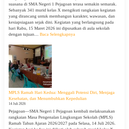
suasana di SMA Negeri 1 Pejagoan terasa semakin semarak.
Cabang
Sebanyak 341 murid kelas X mengikuti rangkaian kegiatan
Dinas
yang dirancang untuk membangun karakter, wawasan, dan
Pendidikan
kesiapsiagaan sejak dini. Kegiatan yang berlangsung pada
Wilayah
hari Rabu, 15 Maret 2026 ini dipusatkan di aula sekolah
IX
:
dengan tujuan…
Baca Selengkapnya
Hari
Ketiga
MPLS:
Meriah
dan
Edukatif
MPLS Ramah Hari Kedua: Menggali Potensi Diri, Menjaga
Kesehatan, dan Menumbuhkan Kepedulian
14 Juli 2026
Pejagoan—SMA Negeri 1 Pejagoan kembali melaksanakan
rangkaian Masa Pengenalan Lingkungan Sekolah (MPLS)
Ramah Tahun Ajaran 2026/2027 pada Selasa, 14 Juli 2026.