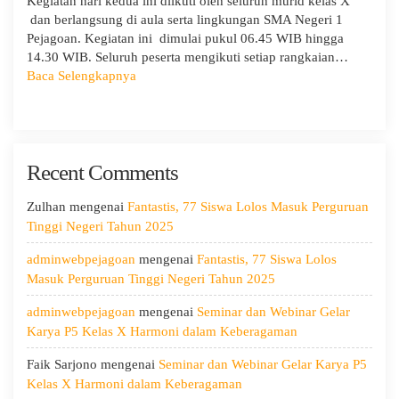
Kegiatan hari kedua ini diikuti oleh seluruh murid kelas X
dan berlangsung di aula serta lingkungan SMA Negeri 1
Pejagoan. Kegiatan ini dimulai pukul 06.45 WIB hingga
14.30 WIB. Seluruh peserta mengikuti setiap rangkaian…
:
Baca Selengkapnya
MPLS
Ramah
Hari
Kedua:
Recent Comments
Menggali
Potensi
Diri,
Zulhan
mengenai
Fantastis, 77 Siswa Lolos Masuk Perguruan
Menjaga
Tinggi Negeri Tahun 2025
Kesehatan,
adminwebpejagoan
mengenai
Fantastis, 77 Siswa Lolos
dan
Masuk Perguruan Tinggi Negeri Tahun 2025
Menumbuhkan
Kepedulian
adminwebpejagoan
mengenai
Seminar dan Webinar Gelar
Karya P5 Kelas X Harmoni dalam Keberagaman
Faik Sarjono
mengenai
Seminar dan Webinar Gelar Karya P5
Kelas X Harmoni dalam Keberagaman