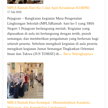
dan
MPLS Ramah Hari Ke-5 dan Apel Kesadaran KORPRI
Wira
17 Juli 2026
untuk
Pejagoan – Rangkaian kegiatan Masa Pengenalan
Tanamkan
Lingkungan Sekolah (MPLS)Ramah hari ke-5 yang SMA
Jiwa
Negeri 1 Pejagoan berlangsung meriah. Kegiatan yang
Kepemimpinan,
dipusatkan di aula ini berlangsung dengan tertib, penuh
Pengabdian,
semangat, dan memberikan pengalaman yang berkesan bagi
dan
seluruh peserta. Sebelum mengikuti kegiatan di aula peserta
Kepedulian
mengikuti kegiatan Jumat Semangat Tingkatkan Orientasi
:
Iman dan Takwa (JUS TOMAT) di…
Baca Selengkapnya
MPLS
Ramah
Hari
Ke-
5
dan
Apel
Kesadara
KORPRI
MPLS Ramah Hari Keempat : Menumbuhkan Karakter,
Wawasan, dan Kepedulian Lingkungan