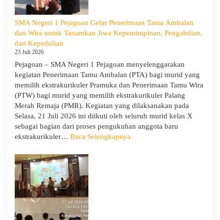
Tua/Wali
Murid
SMA Negeri 1 Pejagoan Gelar Penerimaan Tamu Ambalan
Kelas
dan Wira untuk Tanamkan Jiwa Kepemimpinan, Pengabdian,
X
dan Kepedulian
dan
23 Juli 2026
XII
Pejagoan – SMA Negeri 1 Pejagoan menyelenggarakan
SMAN
kegiatan Penerimaan Tamu Ambalan (PTA) bagi murid yang
1
memilih ekstrakurikuler Pramuka dan Penerimaan Tamu Wira
Pejagoan
(PTW) bagi murid yang memilih ekstrakurikuler Palang
Tahun
Merah Remaja (PMR). Kegiatan yang dilaksanakan pada
Pelajaran
Selasa, 21 Juli 2026 ini diikuti oleh seluruh murid kelas X
2026/2027
sebagai bagian dari proses pengukuhan anggota baru
:
ekstrakurikuler…
Baca Selengkapnya
SMA
Negeri
1
Pejagoan
Gelar
Penerimaan
Tamu
Ambalan