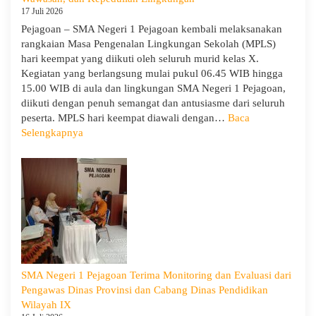
17 Juli 2026
Pejagoan – SMA Negeri 1 Pejagoan kembali melaksanakan
rangkaian Masa Pengenalan Lingkungan Sekolah (MPLS)
hari keempat yang diikuti oleh seluruh murid kelas X.
Kegiatan yang berlangsung mulai pukul 06.45 WIB hingga
15.00 WIB di aula dan lingkungan SMA Negeri 1 Pejagoan,
diikuti dengan penuh semangat dan antusiasme dari seluruh
peserta. MPLS hari keempat diawali dengan…
Baca
:
Selengkapnya
MPLS
Ramah
Hari
Keempat
:
Menumbuhkan
Karakter,
Wawasan,
dan
SMA Negeri 1 Pejagoan Terima Monitoring dan Evaluasi dari
Kepedulian
Pengawas Dinas Provinsi dan Cabang Dinas Pendidikan
Lingkungan
Wilayah IX