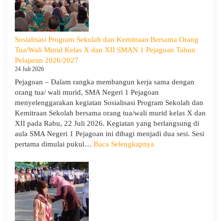
SMA
Negeri
1
Pejagoan
Sosialisasi Program Sekolah dan Kemitraan Bersama Orang
Gelar
Tua/Wali Murid Kelas X dan XII SMAN 1 Pejagoan Tahun
Deklarasi
Pelajaran 2026/2027
Integritas
24 Juli 2026
dan
Pejagoan – Dalam rangka membangun kerja sama dengan
Pembukaan
orang tua/ wali murid, SMA Negeri 1 Pejagoan
LDDK
menyelenggarakan kegiatan Sosialisasi Program Sekolah dan
Kemitraan Sekolah bersama orang tua/wali murid kelas X dan
XII pada Rabu, 22 Juli 2026. Kegiatan yang berlangsung di
aula SMA Negeri 1 Pejagoan ini dibagi menjadi dua sesi. Sesi
:
pertama dimulai pukul…
Baca Selengkapnya
Sosialisasi
Program
Sekolah
dan
Kemitraan
Bersama
Orang