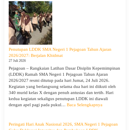
Goes
to
Scho
Hadir
di
SMA
Neger
1
Penutupan LDDK SMA Negeri 1 Pejagoan Tahun Ajaran
Pejag
2026/2027: Berjalan Khidmat
Bekal
27 Juli 2026
Sisw
Pejagoan – Rangkaian Latihan Dasar Disiplin Kepemimpinan
Bijak
(LDDK) Ramah SMA Negeri 1 Pejagoan Tahun Ajaran
Memi
2026/2027 resmi ditutup pada hari Jumat, 24 Juli 2026.
Perga
Kegiatan yang berlangsung selama dua hari ini diikuti oleh
Demi
340 murid kelas X dengan penuh antusias dan tertib. Hari
Masa
kedua kegiatan sekaligus penutupan LDDK ini diawali
Depa
:
dengan apel pagi pada pukul…
Baca Selengkapnya
Cera
Penutupan
LDDK
SMA
Peringati Hari Anak Nasional 2026, SMA Negeri 1 Pejagoan
Negeri