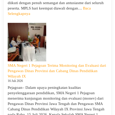
diikuti dengan penuh semangat dan antusiasme dari seluruh
peserta. MPLS hari keempat diawali dengan…
Baca
:
Selengkapnya
MPLS
Ramah
Hari
Keempat
:
Menumbuhkan
Karakter,
Wawasan,
dan
SMA Negeri 1 Pejagoan Terima Monitoring dan Evaluasi dari
Kepedulian
Pengawas Dinas Provinsi dan Cabang Dinas Pendidikan
Lingkungan
Wilayah IX
16 Juli 2026
Pejagoan– Dalam upaya peningkatan kualitas
penyelenggaraan pendidikan, SMA Negeri 1 Pejagoan
menerima kunjungan monitoring dan evaluasi (monev) dari
Pengawas Dinas Provinsi Jawa Tengah dan Pengawas SMA
Cabang Dinas Pendidikan Wilayah IX Provinsi Jawa Tengah
pada Rabu, 15 Juli 2026. Kepala Sekolah SMA Negeri 1