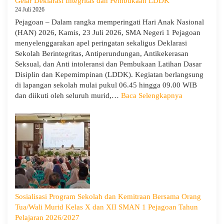
Gelar Deklarasi Integritas dan Pembukaan LDDK
1
24 Juli 2026
Pejagoan
Pejagoan – Dalam rangka memperingati Hari Anak Nasional
Tahun
(HAN) 2026, Kamis, 23 Juli 2026, SMA Negeri 1 Pejagoan
Ajaran
menyelenggarakan apel peringatan sekaligus Deklarasi
2026/2027:
Sekolah Berintegritas, Antiperundungan, Antikekerasan
Berjalan
Seksual, dan Anti intoleransi dan Pembukaan Latihan Dasar
Khidmat
Disiplin dan Kepemimpinan (LDDK). Kegiatan berlangsung
di lapangan sekolah mulai pukul 06.45 hingga 09.00 WIB
:
dan diikuti oleh seluruh murid,…
Baca Selengkapnya
Peringati
Hari
Anak
Nasional
2026,
SMA
Negeri
1
Pejagoan
Sosialisasi Program Sekolah dan Kemitraan Bersama Orang
Gelar
Tua/Wali Murid Kelas X dan XII SMAN 1 Pejagoan Tahun
Deklarasi
Pelajaran 2026/2027
Integritas