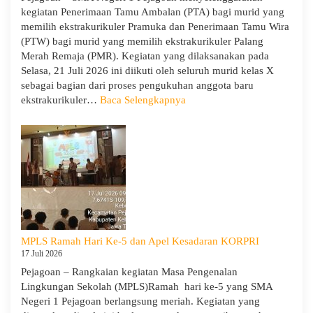
SMAN
kegiatan Penerimaan Tamu Ambalan (PTA) bagi murid yang
1
memilih ekstrakurikuler Pramuka dan Penerimaan Tamu Wira
Pejagoan
(PTW) bagi murid yang memilih ekstrakurikuler Palang
Tahun
Merah Remaja (PMR). Kegiatan yang dilaksanakan pada
Pelajaran
Selasa, 21 Juli 2026 ini diikuti oleh seluruh murid kelas X
2026/2027
sebagai bagian dari proses pengukuhan anggota baru
:
ekstrakurikuler…
Baca Selengkapnya
SMA
Negeri
1
Pejagoan
Gelar
Penerimaan
Tamu
Ambalan
dan
MPLS Ramah Hari Ke-5 dan Apel Kesadaran KORPRI
Wira
17 Juli 2026
untuk
Pejagoan – Rangkaian kegiatan Masa Pengenalan
Tanamkan
Lingkungan Sekolah (MPLS)Ramah hari ke-5 yang SMA
Jiwa
Negeri 1 Pejagoan berlangsung meriah. Kegiatan yang
Kepemimpinan,