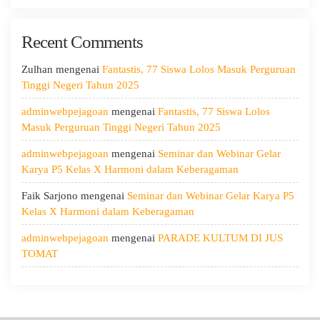
Hari
Kedua:
Recent Comments
Menggali
Potensi
Diri,
Zulhan
mengenai
Fantastis, 77 Siswa Lolos Masuk Perguruan
Menjaga
Tinggi Negeri Tahun 2025
Kesehatan,
adminwebpejagoan
mengenai
Fantastis, 77 Siswa Lolos
dan
Masuk Perguruan Tinggi Negeri Tahun 2025
Menumbuhkan
Kepedulian
adminwebpejagoan
mengenai
Seminar dan Webinar Gelar
Karya P5 Kelas X Harmoni dalam Keberagaman
Faik Sarjono
mengenai
Seminar dan Webinar Gelar Karya P5
Kelas X Harmoni dalam Keberagaman
adminwebpejagoan
mengenai
PARADE KULTUM DI JUS
TOMAT