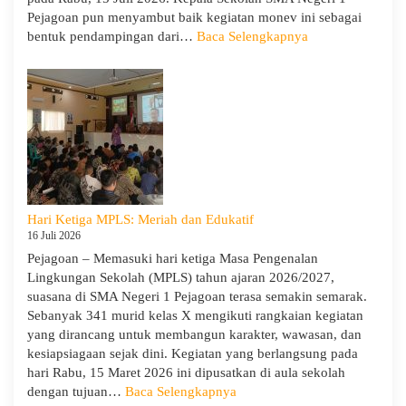
Pejagoan pun menyambut baik kegiatan monev ini sebagai
:
bentuk pendampingan dari…
Baca Selengkapnya
SMA
Negeri
1
Pejagoan
Terima
Monitoring
dan
Evaluasi
dari
Hari Ketiga MPLS: Meriah dan Edukatif
Pengawas
16 Juli 2026
Dinas
Pejagoan – Memasuki hari ketiga Masa Pengenalan
Provinsi
Lingkungan Sekolah (MPLS) tahun ajaran 2026/2027,
dan
suasana di SMA Negeri 1 Pejagoan terasa semakin semarak.
Cabang
Sebanyak 341 murid kelas X mengikuti rangkaian kegiatan
Dinas
yang dirancang untuk membangun karakter, wawasan, dan
Pendidikan
kesiapsiagaan sejak dini. Kegiatan yang berlangsung pada
Wilayah
hari Rabu, 15 Maret 2026 ini dipusatkan di aula sekolah
IX
:
dengan tujuan…
Baca Selengkapnya