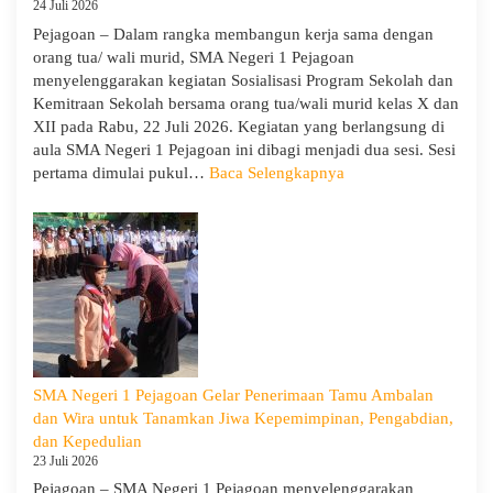
24 Juli 2026
dan
Pejagoan – Dalam rangka membangun kerja sama dengan
Pembukaan
orang tua/ wali murid, SMA Negeri 1 Pejagoan
LDDK
menyelenggarakan kegiatan Sosialisasi Program Sekolah dan
Kemitraan Sekolah bersama orang tua/wali murid kelas X dan
XII pada Rabu, 22 Juli 2026. Kegiatan yang berlangsung di
aula SMA Negeri 1 Pejagoan ini dibagi menjadi dua sesi. Sesi
:
pertama dimulai pukul…
Baca Selengkapnya
Sosialisasi
Program
Sekolah
dan
Kemitraan
Bersama
Orang
Tua/Wali
Murid
SMA Negeri 1 Pejagoan Gelar Penerimaan Tamu Ambalan
Kelas
dan Wira untuk Tanamkan Jiwa Kepemimpinan, Pengabdian,
X
dan Kepedulian
dan
23 Juli 2026
XII
Pejagoan – SMA Negeri 1 Pejagoan menyelenggarakan