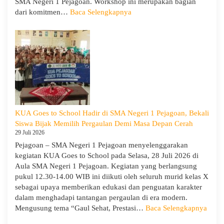
SMA Negeri 1 Pejagoan. Workshop ini merupakan bagian
:
dari komitmen…
Baca Selengkapnya
Siap
Menghadapi
TKA:
SMA
Negeri
1
Pejagoan
Gelar
Workshop
KUA Goes to School Hadir di SMA Negeri 1 Pejagoan, Bekali
Penguatan
Siswa Bijak Memilih Pergaulan Demi Masa Depan Cerah
Kapasitas
29 Juli 2026
Guru
Pejagoan – SMA Negeri 1 Pejagoan menyelenggarakan
kegiatan KUA Goes to School pada Selasa, 28 Juli 2026 di
Aula SMA Negeri 1 Pejagoan. Kegiatan yang berlangsung
pukul 12.30-14.00 WIB ini diikuti oleh seluruh murid kelas X
sebagai upaya memberikan edukasi dan penguatan karakter
dalam menghadapi tantangan pergaulan di era modern.
:
Mengusung tema “Gaul Sehat, Prestasi…
Baca Selengkapnya
KUA