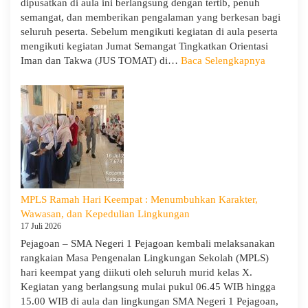
dipusatkan di aula ini berlangsung dengan tertib, penuh
Pengabdian,
semangat, dan memberikan pengalaman yang berkesan bagi
dan
seluruh peserta. Sebelum mengikuti kegiatan di aula peserta
Kepedulian
mengikuti kegiatan Jumat Semangat Tingkatkan Orientasi
:
Iman dan Takwa (JUS TOMAT) di…
Baca Selengkapnya
MPLS
Ramah
Hari
Ke-
5
dan
Apel
Kesadara
KORPRI
MPLS Ramah Hari Keempat : Menumbuhkan Karakter,
Wawasan, dan Kepedulian Lingkungan
17 Juli 2026
Pejagoan – SMA Negeri 1 Pejagoan kembali melaksanakan
rangkaian Masa Pengenalan Lingkungan Sekolah (MPLS)
hari keempat yang diikuti oleh seluruh murid kelas X.
Kegiatan yang berlangsung mulai pukul 06.45 WIB hingga
15.00 WIB di aula dan lingkungan SMA Negeri 1 Pejagoan,