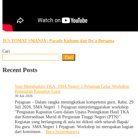
JUS TOMAT SMANJA | Parade Kultum dan Do’a Bersama
Cari
Cari
Recent Posts
Siap Menghadapi TKA: SMA Negeri 1 Pejagoan Gelar Workshop
Penguatan Kapasitas Guru
30 Juli 2026
Pejagoan – Dalam rangka meningkatkan kompetensi guru, Rabu, 29
Juli 2026, SMA Negeri 1 Pejagoan menyelenggarakan workshop
“Penguatan Kapasitas Guru dalam Upaya Peningkatan Hasil TKA
dan Ketersediaan Murid di Perguruan Tinggi Negeri (PTN)”.
Kegiatan yang berlangsung di aula ini diikuti oleh seluruh Bapak/
Ibu guru SMA Negeri 1 Pejagoan. Workshop ini merupakan bagian
:
dari komitmen…
Baca Selengkapnya
Siap