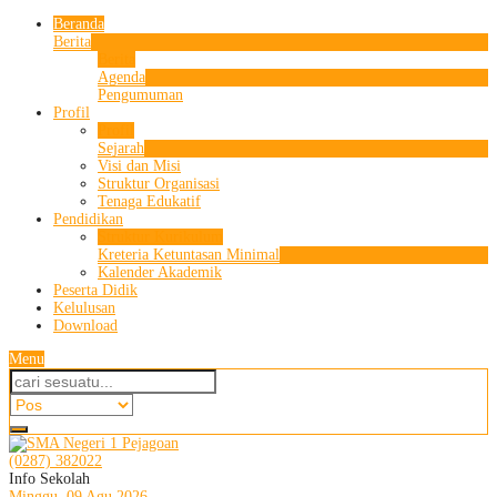
Beranda
Berita
Berita
Agenda
Pengumuman
Profil
Profil
Sejarah
Visi dan Misi
Struktur Organisasi
Tenaga Edukatif
Pendidikan
Struktur Kurikulum
Kreteria Ketuntasan Minimal
Kalender Akademik
Peserta Didik
Kelulusan
Download
Menu
(0287) 382022
Info Sekolah
Minggu, 09 Agu 2026