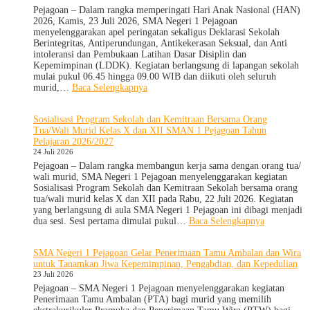
Depan
Pejagoan
Pejagoan – Dalam rangka memperingati Hari Anak Nasional (HAN)
Cerah
Tahun
2026, Kamis, 23 Juli 2026, SMA Negeri 1 Pejagoan
Ajaran
menyelenggarakan apel peringatan sekaligus Deklarasi Sekolah
2026/2027:
Berintegritas, Antiperundungan, Antikekerasan Seksual, dan Anti
Berjalan
intoleransi dan Pembukaan Latihan Dasar Disiplin dan
Khidmat
Kepemimpinan (LDDK). Kegiatan berlangsung di lapangan sekolah
mulai pukul 06.45 hingga 09.00 WIB dan diikuti oleh seluruh
:
murid,…
Baca Selengkapnya
Peringati
Hari
Sosialisasi Program Sekolah dan Kemitraan Bersama Orang
Anak
Tua/Wali Murid Kelas X dan XII SMAN 1 Pejagoan Tahun
Nasional
Pelajaran 2026/2027
2026,
24 Juli 2026
SMA
Negeri
Pejagoan – Dalam rangka membangun kerja sama dengan orang tua/
1
wali murid, SMA Negeri 1 Pejagoan menyelenggarakan kegiatan
Pejagoan
Sosialisasi Program Sekolah dan Kemitraan Sekolah bersama orang
Gelar
tua/wali murid kelas X dan XII pada Rabu, 22 Juli 2026. Kegiatan
Deklarasi
yang berlangsung di aula SMA Negeri 1 Pejagoan ini dibagi menjadi
Integritas
:
dua sesi. Sesi pertama dimulai pukul…
Baca Selengkapnya
dan
Sosialisasi
Pembukaan
Program
SMA Negeri 1 Pejagoan Gelar Penerimaan Tamu Ambalan dan Wira
LDDK
Sekolah
untuk Tanamkan Jiwa Kepemimpinan, Pengabdian, dan Kepedulian
dan
23 Juli 2026
Kemitraan
Bersama
Pejagoan – SMA Negeri 1 Pejagoan menyelenggarakan kegiatan
Orang
Penerimaan Tamu Ambalan (PTA) bagi murid yang memilih
Tua/Wali