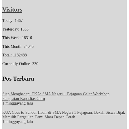
Visitors
Today: 1367
Yesterday: 1533
This Week: 18316
This Month: 74045
Total: 1182488
Currently Online: 330
Pos Terbaru
Siap Menghadapi TKA: SMA Negeri 1 Pejagoan Gelar Workshop
Penguatan Kapasitas Guru
1 mingguyang lalu
KUA Goes to School Hadir di SMA Negeri 1 Pejagoan, Bekali Siswa Bijak
Memilih Pergaulan Demi Masa Depan Cerah
1 mingguyang lalu