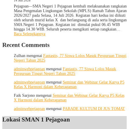
14 Juli 2026
Pendidikan
dan
Wilayah
Edukatif
Pejagoan—SMA Negeri 1 Pejagoan kembali melaksanakan rangkaian
IX
Masa Pengenalan Lingkungan Sekolah (MPLS) Ramah Tahun Ajaran
2026/2027 pada Selasa, 14 Juli 2026. Kegiatan hari kedua ini diikuti
oleh seluruh murid kelas X dan berlangsung di aula serta lingkungan
SMA Negeri 1 Pejagoan. Kegiatan ini dimulai pukul 06.45 WIB
hingga 14.30 WIB. Seluruh peserta mengikuti setiap rangkaian…
:
Baca Selengkapnya
MPLS
Ramah
Recent Comments
Hari
Kedua:
Zulhan
mengenai
Fantastis, 77 Siswa Lolos Masuk Perguruan Tinggi
Menggali
Negeri Tahun 2025
Potensi
Diri,
adminwebpejagoan
mengenai
Fantastis, 77 Siswa Lolos Masuk
Menjaga
Perguruan Tinggi Negeri Tahun 2025
Kesehatan,
dan
adminwebpejagoan
mengenai
Seminar dan Webinar Gelar Karya P5
Menumbuhkan
Kelas X Harmoni dalam Keberagaman
Kepedulian
Faik Sarjono
mengenai
Seminar dan Webinar Gelar Karya P5 Kelas
X Harmoni dalam Keberagaman
adminwebpejagoan
mengenai
PARADE KULTUM DI JUS TOMAT
Lokasi SMAN 1 Pejagoan