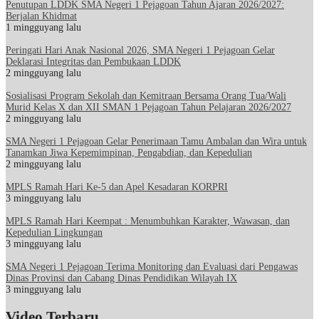
Penutupan LDDK SMA Negeri 1 Pejagoan Tahun Ajaran 2026/2027:
Berjalan Khidmat
1 mingguyang lalu
Peringati Hari Anak Nasional 2026, SMA Negeri 1 Pejagoan Gelar
Deklarasi Integritas dan Pembukaan LDDK
2 mingguyang lalu
Sosialisasi Program Sekolah dan Kemitraan Bersama Orang Tua/Wali
Murid Kelas X dan XII SMAN 1 Pejagoan Tahun Pelajaran 2026/2027
2 mingguyang lalu
SMA Negeri 1 Pejagoan Gelar Penerimaan Tamu Ambalan dan Wira untuk
Tanamkan Jiwa Kepemimpinan, Pengabdian, dan Kepedulian
2 mingguyang lalu
MPLS Ramah Hari Ke-5 dan Apel Kesadaran KORPRI
3 mingguyang lalu
MPLS Ramah Hari Keempat : Menumbuhkan Karakter, Wawasan, dan
Kepedulian Lingkungan
3 mingguyang lalu
SMA Negeri 1 Pejagoan Terima Monitoring dan Evaluasi dari Pengawas
Dinas Provinsi dan Cabang Dinas Pendidikan Wilayah IX
3 mingguyang lalu
Video Terbaru