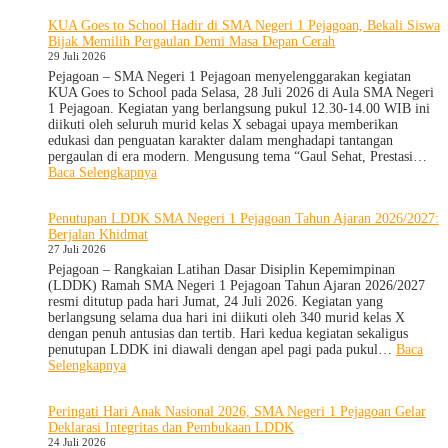
Menghadapi
KUA Goes to School Hadir di SMA Negeri 1 Pejagoan, Bekali Siswa
TKA:
Bijak Memilih Pergaulan Demi Masa Depan Cerah
SMA
29 Juli 2026
Negeri
1
Pejagoan – SMA Negeri 1 Pejagoan menyelenggarakan kegiatan
Pejagoan
KUA Goes to School pada Selasa, 28 Juli 2026 di Aula SMA Negeri
Gelar
1 Pejagoan. Kegiatan yang berlangsung pukul 12.30-14.00 WIB ini
Workshop
diikuti oleh seluruh murid kelas X sebagai upaya memberikan
Penguatan
edukasi dan penguatan karakter dalam menghadapi tantangan
Kapasitas
pergaulan di era modern. Mengusung tema “Gaul Sehat, Prestasi…
Guru
:
Baca Selengkapnya
KUA
Goes
Penutupan LDDK SMA Negeri 1 Pejagoan Tahun Ajaran 2026/2027:
to
Berjalan Khidmat
School
27 Juli 2026
Hadir
di
Pejagoan – Rangkaian Latihan Dasar Disiplin Kepemimpinan
SMA
(LDDK) Ramah SMA Negeri 1 Pejagoan Tahun Ajaran 2026/2027
Negeri
resmi ditutup pada hari Jumat, 24 Juli 2026. Kegiatan yang
1
berlangsung selama dua hari ini diikuti oleh 340 murid kelas X
Pejagoan,
dengan penuh antusias dan tertib. Hari kedua kegiatan sekaligus
Bekali
penutupan LDDK ini diawali dengan apel pagi pada pukul…
Baca
Siswa
:
Selengkapnya
Bijak
Penutupan
Memilih
LDDK
Peringati Hari Anak Nasional 2026, SMA Negeri 1 Pejagoan Gelar
Pergaulan
SMA
Deklarasi Integritas dan Pembukaan LDDK
Demi
Negeri
24 Juli 2026
Masa
1