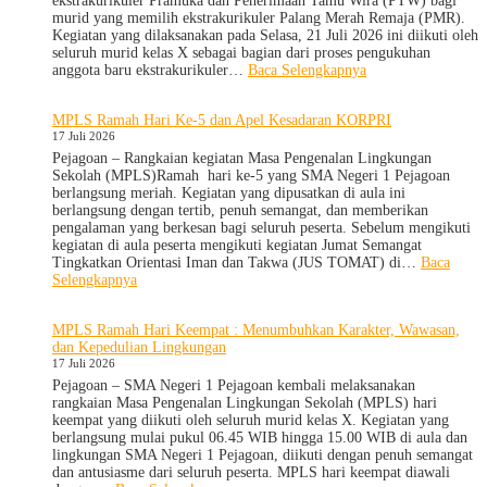
ekstrakurikuler Pramuka dan Penerimaan Tamu Wira (PTW) bagi
Murid
murid yang memilih ekstrakurikuler Palang Merah Remaja (PMR).
Kelas
Kegiatan yang dilaksanakan pada Selasa, 21 Juli 2026 ini diikuti oleh
X
seluruh murid kelas X sebagai bagian dari proses pengukuhan
dan
:
anggota baru ekstrakurikuler…
Baca Selengkapnya
XII
SMA
SMAN
Negeri
MPLS Ramah Hari Ke-5 dan Apel Kesadaran KORPRI
1
1
17 Juli 2026
Pejagoan
Pejagoan
Tahun
Gelar
Pejagoan – Rangkaian kegiatan Masa Pengenalan Lingkungan
Pelajaran
Penerimaan
Sekolah (MPLS)Ramah hari ke-5 yang SMA Negeri 1 Pejagoan
2026/2027
Tamu
berlangsung meriah. Kegiatan yang dipusatkan di aula ini
Ambalan
berlangsung dengan tertib, penuh semangat, dan memberikan
dan
pengalaman yang berkesan bagi seluruh peserta. Sebelum mengikuti
Wira
kegiatan di aula peserta mengikuti kegiatan Jumat Semangat
untuk
Tingkatkan Orientasi Iman dan Takwa (JUS TOMAT) di…
Baca
Tanamkan
:
Selengkapnya
Jiwa
MPLS
Kepemimpinan,
Ramah
MPLS Ramah Hari Keempat : Menumbuhkan Karakter, Wawasan,
Pengabdian,
Hari
dan Kepedulian Lingkungan
dan
Ke-
17 Juli 2026
Kepedulian
5
dan
Pejagoan – SMA Negeri 1 Pejagoan kembali melaksanakan
Apel
rangkaian Masa Pengenalan Lingkungan Sekolah (MPLS) hari
Kesadaran
keempat yang diikuti oleh seluruh murid kelas X. Kegiatan yang
KORPRI
berlangsung mulai pukul 06.45 WIB hingga 15.00 WIB di aula dan
lingkungan SMA Negeri 1 Pejagoan, diikuti dengan penuh semangat
dan antusiasme dari seluruh peserta. MPLS hari keempat diawali