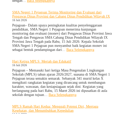
:
dengan…
Baca Selengkapnya
MPLS
Ramah
SMA Negeri 1 Pejagoan Terima Monitoring dan Evaluasi dari
Hari
Pengawas Dinas Provinsi dan Cabang Dinas Pendidikan Wilayah IX
Keempat
16 Juli 2026
:
Menumbuhkan
Pejagoan– Dalam upaya peningkatan kualitas penyelenggaraan
Karakter,
pendidikan, SMA Negeri 1 Pejagoan menerima kunjungan
Wawasan,
monitoring dan evaluasi (monev) dari Pengawas Dinas Provinsi Jawa
dan
Tengah dan Pengawas SMA Cabang Dinas Pendidikan Wilayah IX
Kepedulian
Provinsi Jawa Tengah pada Rabu, 15 Juli 2026. Kepala Sekolah
Lingkungan
SMA Negeri 1 Pejagoan pun menyambut baik kegiatan monev ini
:
sebagai bentuk pendampingan dari…
Baca Selengkapnya
SMA
Negeri
Hari Ketiga MPLS: Meriah dan Edukatif
1
16 Juli 2026
Pejagoan
Terima
Pejagoan – Memasuki hari ketiga Masa Pengenalan Lingkungan
Monitoring
Sekolah (MPLS) tahun ajaran 2026/2027, suasana di SMA Negeri 1
dan
Pejagoan terasa semakin semarak. Sebanyak 341 murid kelas X
Evaluasi
mengikuti rangkaian kegiatan yang dirancang untuk membangun
dari
karakter, wawasan, dan kesiapsiagaan sejak dini. Kegiatan yang
Pengawas
berlangsung pada hari Rabu, 15 Maret 2026 ini dipusatkan di aula
Dinas
:
sekolah dengan tujuan…
Baca Selengkapnya
Provinsi
Hari
dan
Ketiga
MPLS Ramah Hari Kedua: Menggali Potensi Diri, Menjaga
Cabang
MPLS:
Kesehatan, dan Menumbuhkan Kepedulian
Dinas
Meriah