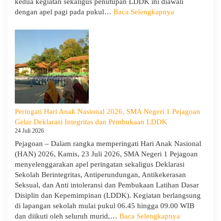
kedua kegiatan sekaligus penutupan LDDK ini diawali
Depa
:
dengan apel pagi pada pukul…
Baca Selengkapnya
Cera
Penutupan
LDDK
SMA
Negeri
1
Pejagoan
Tahun
Ajaran
2026/2027:
Peringati Hari Anak Nasional 2026, SMA Negeri 1 Pejagoan
Berjalan
Gelar Deklarasi Integritas dan Pembukaan LDDK
Khidmat
24 Juli 2026
Pejagoan – Dalam rangka memperingati Hari Anak Nasional
(HAN) 2026, Kamis, 23 Juli 2026, SMA Negeri 1 Pejagoan
menyelenggarakan apel peringatan sekaligus Deklarasi
Sekolah Berintegritas, Antiperundungan, Antikekerasan
Seksual, dan Anti intoleransi dan Pembukaan Latihan Dasar
Disiplin dan Kepemimpinan (LDDK). Kegiatan berlangsung
di lapangan sekolah mulai pukul 06.45 hingga 09.00 WIB
:
dan diikuti oleh seluruh murid,…
Baca Selengkapnya