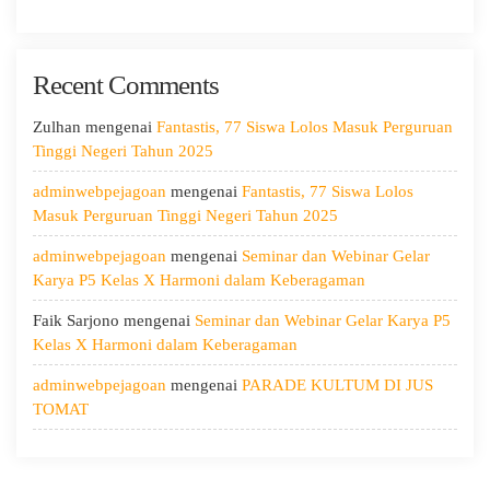
Ramah
Hari
Kedua:
Recent Comments
Menggali
Potensi
Diri,
Zulhan
mengenai
Fantastis, 77 Siswa Lolos Masuk Perguruan
Menjaga
Tinggi Negeri Tahun 2025
Kesehatan,
adminwebpejagoan
mengenai
Fantastis, 77 Siswa Lolos
dan
Masuk Perguruan Tinggi Negeri Tahun 2025
Menumbuhkan
Kepedulian
adminwebpejagoan
mengenai
Seminar dan Webinar Gelar
Karya P5 Kelas X Harmoni dalam Keberagaman
Faik Sarjono
mengenai
Seminar dan Webinar Gelar Karya P5
Kelas X Harmoni dalam Keberagaman
adminwebpejagoan
mengenai
PARADE KULTUM DI JUS
TOMAT