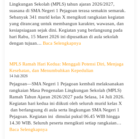
Monitoring
Lingkungan Sekolah (MPLS) tahun ajaran 2026/2027,
dan
suasana di SMA Negeri 1 Pejagoan terasa semakin semarak.
Evaluasi
Sebanyak 341 murid kelas X mengikuti rangkaian kegiatan
dari
yang dirancang untuk membangun karakter, wawasan, dan
Pengawas
kesiapsiagaan sejak dini. Kegiatan yang berlangsung pada
Dinas
hari Rabu, 15 Maret 2026 ini dipusatkan di aula sekolah
Provinsi
:
dengan tujuan…
Baca Selengkapnya
dan
Hari
Cabang
Ketiga
Dinas
MPLS:
MPLS Ramah Hari Kedua: Menggali Potensi Diri, Menjaga
Pendidikan
Meriah
Kesehatan, dan Menumbuhkan Kepedulian
Wilayah
dan
14 Juli 2026
IX
Edukatif
Pejagoan—SMA Negeri 1 Pejagoan kembali melaksanakan
rangkaian Masa Pengenalan Lingkungan Sekolah (MPLS)
Ramah Tahun Ajaran 2026/2027 pada Selasa, 14 Juli 2026.
Kegiatan hari kedua ini diikuti oleh seluruh murid kelas X
dan berlangsung di aula serta lingkungan SMA Negeri 1
Pejagoan. Kegiatan ini dimulai pukul 06.45 WIB hingga
14.30 WIB. Seluruh peserta mengikuti setiap rangkaian…
:
Baca Selengkapnya
MPLS