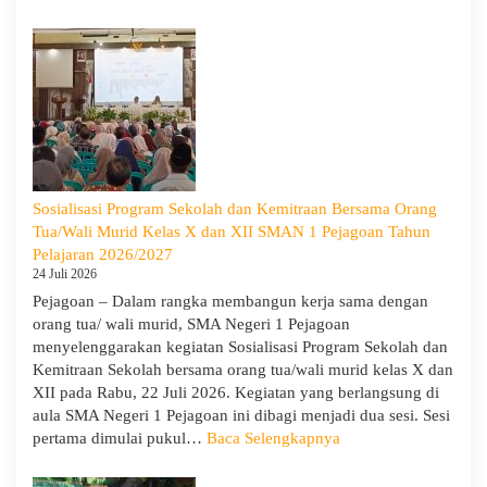
Peringati
Hari
Anak
Nasional
2026,
SMA
Negeri
1
Pejagoan
Sosialisasi Program Sekolah dan Kemitraan Bersama Orang
Gelar
Tua/Wali Murid Kelas X dan XII SMAN 1 Pejagoan Tahun
Deklarasi
Pelajaran 2026/2027
Integritas
24 Juli 2026
dan
Pejagoan – Dalam rangka membangun kerja sama dengan
Pembukaan
orang tua/ wali murid, SMA Negeri 1 Pejagoan
LDDK
menyelenggarakan kegiatan Sosialisasi Program Sekolah dan
Kemitraan Sekolah bersama orang tua/wali murid kelas X dan
XII pada Rabu, 22 Juli 2026. Kegiatan yang berlangsung di
aula SMA Negeri 1 Pejagoan ini dibagi menjadi dua sesi. Sesi
:
pertama dimulai pukul…
Baca Selengkapnya
Sosialisasi
Program