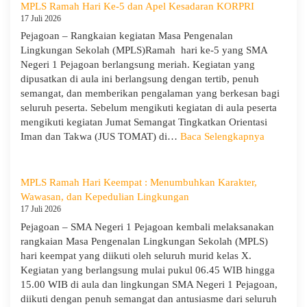
1
MPLS Ramah Hari Ke-5 dan Apel Kesadaran KORPRI
Pejagoan
17 Juli 2026
Gelar
Pejagoan – Rangkaian kegiatan Masa Pengenalan
Penerimaan
Lingkungan Sekolah (MPLS)Ramah hari ke-5 yang SMA
Tamu
Negeri 1 Pejagoan berlangsung meriah. Kegiatan yang
Ambalan
dipusatkan di aula ini berlangsung dengan tertib, penuh
dan
semangat, dan memberikan pengalaman yang berkesan bagi
Wira
seluruh peserta. Sebelum mengikuti kegiatan di aula peserta
untuk
mengikuti kegiatan Jumat Semangat Tingkatkan Orientasi
Tanamkan
:
Iman dan Takwa (JUS TOMAT) di…
Baca Selengkapnya
Jiwa
MPLS
Kepemimpinan,
Ramah
Pengabdian,
Hari
MPLS Ramah Hari Keempat : Menumbuhkan Karakter,
dan
Ke-
Wawasan, dan Kepedulian Lingkungan
Kepedulian
5
17 Juli 2026
dan
Pejagoan – SMA Negeri 1 Pejagoan kembali melaksanakan
Apel
rangkaian Masa Pengenalan Lingkungan Sekolah (MPLS)
Kesadara
hari keempat yang diikuti oleh seluruh murid kelas X.
KORPRI
Kegiatan yang berlangsung mulai pukul 06.45 WIB hingga
15.00 WIB di aula dan lingkungan SMA Negeri 1 Pejagoan,
diikuti dengan penuh semangat dan antusiasme dari seluruh