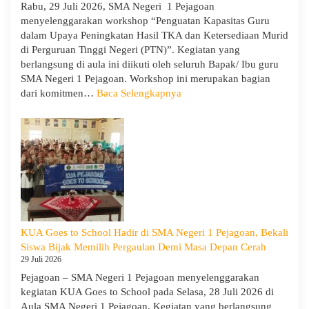
Rabu, 29 Juli 2026, SMA Negeri 1 Pejagoan
menyelenggarakan workshop “Penguatan Kapasitas Guru
dalam Upaya Peningkatan Hasil TKA dan Ketersediaan Murid
di Perguruan Tinggi Negeri (PTN)”. Kegiatan yang
berlangsung di aula ini diikuti oleh seluruh Bapak/ Ibu guru
SMA Negeri 1 Pejagoan. Workshop ini merupakan bagian
:
dari komitmen…
Baca Selengkapnya
Siap
Menghadapi
TKA:
SMA
Negeri
1
Pejagoan
Gelar
Workshop
KUA Goes to School Hadir di SMA Negeri 1 Pejagoan, Bekali
Penguatan
Siswa Bijak Memilih Pergaulan Demi Masa Depan Cerah
Kapasitas
29 Juli 2026
Guru
Pejagoan – SMA Negeri 1 Pejagoan menyelenggarakan
kegiatan KUA Goes to School pada Selasa, 28 Juli 2026 di
Aula SMA Negeri 1 Pejagoan. Kegiatan yang berlangsung