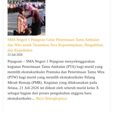
Sekolah
dan
Kemitraan
Bersama
Orang
Tua/Wali
Murid
SMA Negeri 1 Pejagoan Gelar Penerimaan Tamu Ambalan
Kelas
dan Wira untuk Tanamkan Jiwa Kepemimpinan, Pengabdian,
X
dan Kepedulian
dan
23 Juli 2026
XII
Pejagoan – SMA Negeri 1 Pejagoan menyelenggarakan
SMAN
kegiatan Penerimaan Tamu Ambalan (PTA) bagi murid yang
1
memilih ekstrakurikuler Pramuka dan Penerimaan Tamu Wira
Pejagoan
(PTW) bagi murid yang memilih ekstrakurikuler Palang
Tahun
Merah Remaja (PMR). Kegiatan yang dilaksanakan pada
Pelajaran
Selasa, 21 Juli 2026 ini diikuti oleh seluruh murid kelas X
2026/2027
sebagai bagian dari proses pengukuhan anggota baru
:
ekstrakurikuler…
Baca Selengkapnya
SMA
Negeri