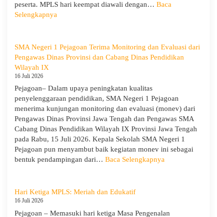
peserta. MPLS hari keempat diawali dengan…
Baca
:
Selengkapnya
MPLS
Ramah
Hari
SMA Negeri 1 Pejagoan Terima Monitoring dan Evaluasi dari
Keempat
Pengawas Dinas Provinsi dan Cabang Dinas Pendidikan
:
Wilayah IX
Menumbuhkan
16 Juli 2026
Karakter,
Pejagoan– Dalam upaya peningkatan kualitas
Wawasan,
penyelenggaraan pendidikan, SMA Negeri 1 Pejagoan
dan
menerima kunjungan monitoring dan evaluasi (monev) dari
Kepedulian
Pengawas Dinas Provinsi Jawa Tengah dan Pengawas SMA
Lingkungan
Cabang Dinas Pendidikan Wilayah IX Provinsi Jawa Tengah
pada Rabu, 15 Juli 2026. Kepala Sekolah SMA Negeri 1
Pejagoan pun menyambut baik kegiatan monev ini sebagai
:
bentuk pendampingan dari…
Baca Selengkapnya
SMA
Negeri
1
Hari Ketiga MPLS: Meriah dan Edukatif
Pejagoan
16 Juli 2026
Terima
Pejagoan – Memasuki hari ketiga Masa Pengenalan