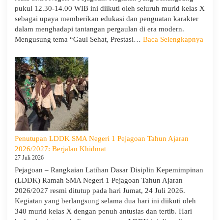
pukul 12.30-14.00 WIB ini diikuti oleh seluruh murid kelas X
sebagai upaya memberikan edukasi dan penguatan karakter
dalam menghadapi tantangan pergaulan di era modern.
:
Mengusung tema “Gaul Sehat, Prestasi…
Baca Selengkapnya
KUA
Goes
to
Scho
Hadir
di
SMA
Neger
1
Penutupan LDDK SMA Negeri 1 Pejagoan Tahun Ajaran
Pejag
2026/2027: Berjalan Khidmat
Bekal
27 Juli 2026
Sisw
Pejagoan – Rangkaian Latihan Dasar Disiplin Kepemimpinan
Bijak
(LDDK) Ramah SMA Negeri 1 Pejagoan Tahun Ajaran
Memi
2026/2027 resmi ditutup pada hari Jumat, 24 Juli 2026.
Perga
Kegiatan yang berlangsung selama dua hari ini diikuti oleh
Demi
340 murid kelas X dengan penuh antusias dan tertib. Hari
Masa