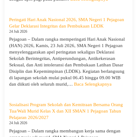
Bijak
Penutupan
Memi
LDDK
Perga
SMA
Peringati Hari Anak Nasional 2026, SMA Negeri 1 Pejagoan
Demi
Negeri
Gelar Deklarasi Integritas dan Pembukaan LDDK
Masa
1
24 Juli 2026
Depa
Pejagoan
Pejagoan – Dalam rangka memperingati Hari Anak Nasional
Cera
Tahun
(HAN) 2026, Kamis, 23 Juli 2026, SMA Negeri 1 Pejagoan
Ajaran
menyelenggarakan apel peringatan sekaligus Deklarasi
2026/2027:
Sekolah Berintegritas, Antiperundungan, Antikekerasan
Berjalan
Seksual, dan Anti intoleransi dan Pembukaan Latihan Dasar
Khidmat
Disiplin dan Kepemimpinan (LDDK). Kegiatan berlangsung
di lapangan sekolah mulai pukul 06.45 hingga 09.00 WIB
:
dan diikuti oleh seluruh murid,…
Baca Selengkapnya
Peringati
Hari
Anak
Sosialisasi Program Sekolah dan Kemitraan Bersama Orang
Nasional
Tua/Wali Murid Kelas X dan XII SMAN 1 Pejagoan Tahun
2026,
Pelajaran 2026/2027
SMA
24 Juli 2026
Negeri
Pejagoan – Dalam rangka membangun kerja sama dengan
1