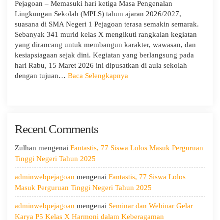
Terima
Pejagoan – Memasuki hari ketiga Masa Pengenalan
Monitoring
Lingkungan Sekolah (MPLS) tahun ajaran 2026/2027,
dan
suasana di SMA Negeri 1 Pejagoan terasa semakin semarak.
Evaluasi
Sebanyak 341 murid kelas X mengikuti rangkaian kegiatan
dari
yang dirancang untuk membangun karakter, wawasan, dan
Pengawas
kesiapsiagaan sejak dini. Kegiatan yang berlangsung pada
Dinas
hari Rabu, 15 Maret 2026 ini dipusatkan di aula sekolah
Provinsi
:
dengan tujuan…
Baca Selengkapnya
dan
Hari
Cabang
Ketiga
Dinas
MPLS:
Pendidikan
Meriah
Wilayah
Recent Comments
dan
IX
Edukatif
Zulhan
mengenai
Fantastis, 77 Siswa Lolos Masuk Perguruan
Tinggi Negeri Tahun 2025
adminwebpejagoan
mengenai
Fantastis, 77 Siswa Lolos
Masuk Perguruan Tinggi Negeri Tahun 2025
adminwebpejagoan
mengenai
Seminar dan Webinar Gelar
Karya P5 Kelas X Harmoni dalam Keberagaman