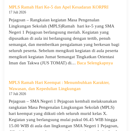
Tahun
1
MPLS Ramah Hari Ke-5 dan Apel Kesadaran KORPRI
Pelajaran
Pejagoan
17 Juli 2026
2026/2027
Gelar
Pejagoan – Rangkaian kegiatan Masa Pengenalan
Penerimaan
Lingkungan Sekolah (MPLS)Ramah hari ke-5 yang SMA
Tamu
Negeri 1 Pejagoan berlangsung meriah. Kegiatan yang
Ambalan
dipusatkan di aula ini berlangsung dengan tertib, penuh
dan
semangat, dan memberikan pengalaman yang berkesan bagi
Wira
seluruh peserta. Sebelum mengikuti kegiatan di aula peserta
untuk
mengikuti kegiatan Jumat Semangat Tingkatkan Orientasi
Tanamkan
:
Iman dan Takwa (JUS TOMAT) di…
Baca Selengkapnya
Jiwa
MPLS
Kepemimpinan,
Ramah
Pengabdian,
Hari
MPLS Ramah Hari Keempat : Menumbuhkan Karakter,
dan
Ke-
Wawasan, dan Kepedulian Lingkungan
Kepedulian
5
17 Juli 2026
dan
Pejagoan – SMA Negeri 1 Pejagoan kembali melaksanakan
Apel
rangkaian Masa Pengenalan Lingkungan Sekolah (MPLS)
Kesadara
hari keempat yang diikuti oleh seluruh murid kelas X.
KORPRI
Kegiatan yang berlangsung mulai pukul 06.45 WIB hingga
15.00 WIB di aula dan lingkungan SMA Negeri 1 Pejagoan,