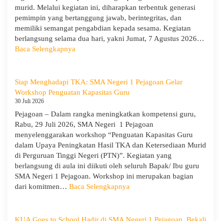
murid. Melalui kegiatan ini, diharapkan terbentuk generasi
pemimpin yang bertanggung jawab, berintegritas, dan
memiliki semangat pengabdian kepada sesama. Kegiatan
berlangsung selama dua hari, yakni Jumat, 7 Agustus 2026…
:
Baca Selengkapnya
Pelantikan
Dewan
Ambalan
Siap Menghadapi TKA: SMA Negeri 1 Pejagoan Gelar
Pramuka
Workshop Penguatan Kapasitas Guru
dan
30 Juli 2026
Asbin
Pejagoan – Dalam rangka meningkatkan kompetensi guru,
Abdi
Rabu, 29 Juli 2026, SMA Negeri 1 Pejagoan
Wiratama
menyelenggarakan workshop “Penguatan Kapasitas Guru
SMAN
dalam Upaya Peningkatan Hasil TKA dan Ketersediaan Murid
1
di Perguruan Tinggi Negeri (PTN)”. Kegiatan yang
Pejagoan
berlangsung di aula ini diikuti oleh seluruh Bapak/ Ibu guru
SMA Negeri 1 Pejagoan. Workshop ini merupakan bagian
:
dari komitmen…
Baca Selengkapnya
Siap
Menghadapi
TKA:
KUA Goes to School Hadir di SMA Negeri 1 Pejagoan, Bekali