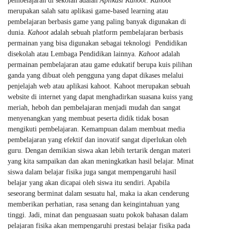
pembelajaran di sekolah adalah
Aplikasi Kahoot
.
Kahoot
merupakan salah satu aplikasi game-based learning atau
pembelajaran berbasis game yang paling banyak digunakan di
dunia.
Kahoot
adalah sebuah platform pembelajaran berbasis
permainan yang bisa digunakan sebagai teknologi Pendidikan
disekolah atau Lembaga Pendidikan lainnya.
Kahoot
adalah
permainan pembelajaran atau game edukatif berupa kuis pilihan
ganda yang dibuat oleh pengguna yang dapat dikases melalui
penjelajah web atau aplikasi kahoot. Kahoot merupakan sebuah
website di internet yang dapat menghadirkan suasana kuiss yang
meriah, heboh dan pembelajaran menjadi mudah dan sangat
menyenangkan yang membuat peserta didik tidak bosan
mengikuti pembelajaran. Kemampuan dalam membuat media
pembelajaran yang efektif dan inovatif sangat diperlukan oleh
guru. Dengan demikian siswa akan lebih tertarik dengan materi
yang kita sampaikan dan akan meningkatkan hasil belajar. Minat
siswa dalam belajar fisika juga sangat mempengaruhi hasil
belajar yang akan dicapai oleh siswa itu sendiri. Apabila
seseorang berminat dalam sesuatu hal, maka ia akan cenderung
memberikan perhatian, rasa senang dan keingintahuan yang
tinggi. Jadi, minat dan penguasaan suatu pokok bahasan dalam
pelajaran fisika akan mempengaruhi prestasi belajar fisika pada