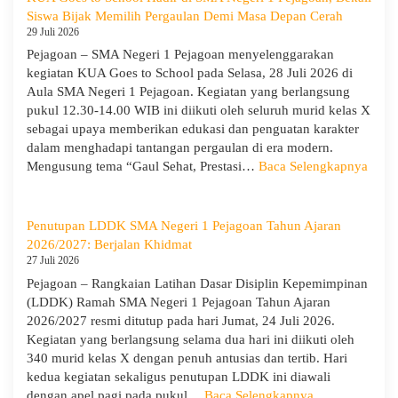
SMA
Siswa Bijak Memilih Pergaulan Demi Masa Depan Cerah
Negeri
29 Juli 2026
1
Pejagoan – SMA Negeri 1 Pejagoan menyelenggarakan
Pejagoan
kegiatan KUA Goes to School pada Selasa, 28 Juli 2026 di
Gelar
Aula SMA Negeri 1 Pejagoan. Kegiatan yang berlangsung
Workshop
pukul 12.30-14.00 WIB ini diikuti oleh seluruh murid kelas X
Penguatan
sebagai upaya memberikan edukasi dan penguatan karakter
Kapasitas
dalam menghadapi tantangan pergaulan di era modern.
Guru
:
Mengusung tema “Gaul Sehat, Prestasi…
Baca Selengkapnya
KUA
Goes
to
Penutupan LDDK SMA Negeri 1 Pejagoan Tahun Ajaran
Scho
2026/2027: Berjalan Khidmat
Hadir
27 Juli 2026
di
Pejagoan – Rangkaian Latihan Dasar Disiplin Kepemimpinan
SMA
(LDDK) Ramah SMA Negeri 1 Pejagoan Tahun Ajaran
Neger
2026/2027 resmi ditutup pada hari Jumat, 24 Juli 2026.
1
Kegiatan yang berlangsung selama dua hari ini diikuti oleh
Pejag
340 murid kelas X dengan penuh antusias dan tertib. Hari
Bekal
kedua kegiatan sekaligus penutupan LDDK ini diawali
Sisw
:
dengan apel pagi pada pukul…
Baca Selengkapnya