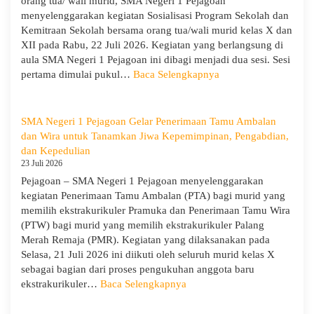
orang tua/ wali murid, SMA Negeri 1 Pejagoan
Pejagoan
menyelenggarakan kegiatan Sosialisasi Program Sekolah dan
Gelar
Kemitraan Sekolah bersama orang tua/wali murid kelas X dan
Deklarasi
XII pada Rabu, 22 Juli 2026. Kegiatan yang berlangsung di
Integritas
aula SMA Negeri 1 Pejagoan ini dibagi menjadi dua sesi. Sesi
dan
:
pertama dimulai pukul…
Baca Selengkapnya
Pembukaan
Sosialisasi
LDDK
Program
Sekolah
SMA Negeri 1 Pejagoan Gelar Penerimaan Tamu Ambalan
dan
dan Wira untuk Tanamkan Jiwa Kepemimpinan, Pengabdian,
Kemitraan
dan Kepedulian
Bersama
23 Juli 2026
Orang
Pejagoan – SMA Negeri 1 Pejagoan menyelenggarakan
Tua/Wali
kegiatan Penerimaan Tamu Ambalan (PTA) bagi murid yang
Murid
memilih ekstrakurikuler Pramuka dan Penerimaan Tamu Wira
Kelas
(PTW) bagi murid yang memilih ekstrakurikuler Palang
X
Merah Remaja (PMR). Kegiatan yang dilaksanakan pada
dan
Selasa, 21 Juli 2026 ini diikuti oleh seluruh murid kelas X
XII
sebagai bagian dari proses pengukuhan anggota baru
SMAN
:
ekstrakurikuler…
Baca Selengkapnya
1
SMA
Pejagoan
Negeri