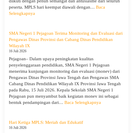
diikuti dengan penuh semangat dan antusiasme dari seluruh
peserta. MPLS hari keempat diawali dengan…
Baca
:
Selengkapnya
MPLS
Ramah
Hari
SMA Negeri 1 Pejagoan Terima Monitoring dan Evaluasi dari
Keempat
Pengawas Dinas Provinsi dan Cabang Dinas Pendidikan
:
Wilayah IX
Menumbuhkan
16 Juli 2026
Karakter,
Pejagoan– Dalam upaya peningkatan kualitas
Wawasan,
penyelenggaraan pendidikan, SMA Negeri 1 Pejagoan
dan
menerima kunjungan monitoring dan evaluasi (monev) dari
Kepedulian
Pengawas Dinas Provinsi Jawa Tengah dan Pengawas SMA
Lingkungan
Cabang Dinas Pendidikan Wilayah IX Provinsi Jawa Tengah
pada Rabu, 15 Juli 2026. Kepala Sekolah SMA Negeri 1
Pejagoan pun menyambut baik kegiatan monev ini sebagai
:
bentuk pendampingan dari…
Baca Selengkapnya
SMA
Negeri
1
Hari Ketiga MPLS: Meriah dan Edukatif
Pejagoan
16 Juli 2026