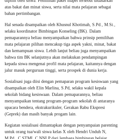
dipilih oleh siswa. Pemilihan paket mapel tersebut didasarkan
atas bakat dan minat siswa, serta nilai mata pelajaran sebagai
bahan pertimbangan.
Hal senada disampaikan oleh Khusnul Khotimah, S.Pd., M.Si.,
selaku koordinator Bimbingan Konseling (BK). Dalam
pemaparannya beliau menyampaikan bahwa prinsip pemilihan
mata pelajaran pilihan mencakup tiga aspek yakni, minat, bakat
dan kemampuan siswa. Lebih lanjut beliau juga menyampaikan
bahwa tim BK selanjutnya akan melakukan pendampingan
kepada siswa mengenai profil mata pelajaran, kaitannya dengan
jalur masuk perguruan tinggi, serta prospek di dunia kerja.
Sosialisasi juga diisi dengan pemaparan program kesiswaan yang
disampaikan oleh Elin Marlina, S.Pd, selaku wakil kepala
sekolah bidang kesiswaan. Dalam pemaparannya, beliau
menyampaikan tentang program-program sekolah di antaranya
upacara bendera, ekstrakurikuler, Gerakan Rabu Ekspresi
(Geprek) dan masih banyak progam lain.
Kegiatan sosialisasi dimantapkan dengan penyampaian parenting
untuk orang tua/wali siswa kelas X oleh Hendri Unduh N,
M.Pd., C.STMI, C.NNLP dari lembaga bimbingan belajar