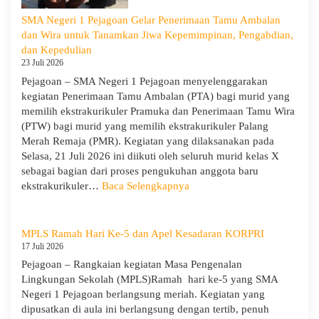
Murid
SMA Negeri 1 Pejagoan Gelar Penerimaan Tamu Ambalan
Kelas
dan Wira untuk Tanamkan Jiwa Kepemimpinan, Pengabdian,
X
dan Kepedulian
dan
23 Juli 2026
XII
Pejagoan – SMA Negeri 1 Pejagoan menyelenggarakan
SMAN
kegiatan Penerimaan Tamu Ambalan (PTA) bagi murid yang
1
memilih ekstrakurikuler Pramuka dan Penerimaan Tamu Wira
Pejagoan
(PTW) bagi murid yang memilih ekstrakurikuler Palang
Tahun
Merah Remaja (PMR). Kegiatan yang dilaksanakan pada
Pelajaran
Selasa, 21 Juli 2026 ini diikuti oleh seluruh murid kelas X
2026/2027
sebagai bagian dari proses pengukuhan anggota baru
:
ekstrakurikuler…
Baca Selengkapnya
SMA
Negeri
1
MPLS Ramah Hari Ke-5 dan Apel Kesadaran KORPRI
Pejagoan
17 Juli 2026
Gelar
Pejagoan – Rangkaian kegiatan Masa Pengenalan
Penerimaan
Lingkungan Sekolah (MPLS)Ramah hari ke-5 yang SMA
Tamu
Negeri 1 Pejagoan berlangsung meriah. Kegiatan yang
Ambalan
dipusatkan di aula ini berlangsung dengan tertib, penuh