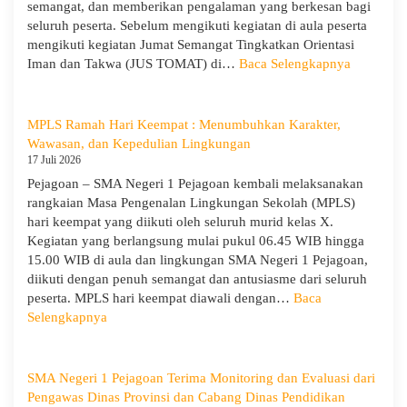
dan
semangat, dan memberikan pengalaman yang berkesan bagi
Wira
seluruh peserta. Sebelum mengikuti kegiatan di aula peserta
untuk
mengikuti kegiatan Jumat Semangat Tingkatkan Orientasi
Tanamkan
:
Iman dan Takwa (JUS TOMAT) di…
Baca Selengkapnya
Jiwa
MPLS
Kepemimpinan,
Ramah
Pengabdian,
Hari
MPLS Ramah Hari Keempat : Menumbuhkan Karakter,
dan
Ke-
Wawasan, dan Kepedulian Lingkungan
Kepedulian
5
17 Juli 2026
dan
Pejagoan – SMA Negeri 1 Pejagoan kembali melaksanakan
Apel
rangkaian Masa Pengenalan Lingkungan Sekolah (MPLS)
Kesadara
hari keempat yang diikuti oleh seluruh murid kelas X.
KORPRI
Kegiatan yang berlangsung mulai pukul 06.45 WIB hingga
15.00 WIB di aula dan lingkungan SMA Negeri 1 Pejagoan,
diikuti dengan penuh semangat dan antusiasme dari seluruh
peserta. MPLS hari keempat diawali dengan…
Baca
:
Selengkapnya
MPLS
Ramah
Hari
SMA Negeri 1 Pejagoan Terima Monitoring dan Evaluasi dari
Keempat
Pengawas Dinas Provinsi dan Cabang Dinas Pendidikan