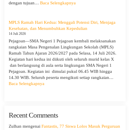
Provinsi
:
dengan tujuan…
Baca Selengkapnya
dan
Hari
Cabang
Ketiga
Dinas
MPLS:
MPLS Ramah Hari Kedua: Menggali Potensi Diri, Menjaga
Pendidikan
Meriah
Kesehatan, dan Menumbuhkan Kepedulian
Wilayah
dan
14 Juli 2026
IX
Edukatif
Pejagoan—SMA Negeri 1 Pejagoan kembali melaksanakan
rangkaian Masa Pengenalan Lingkungan Sekolah (MPLS)
Ramah Tahun Ajaran 2026/2027 pada Selasa, 14 Juli 2026.
Kegiatan hari kedua ini diikuti oleh seluruh murid kelas X
dan berlangsung di aula serta lingkungan SMA Negeri 1
Pejagoan. Kegiatan ini dimulai pukul 06.45 WIB hingga
14.30 WIB. Seluruh peserta mengikuti setiap rangkaian…
:
Baca Selengkapnya
MPLS
Ramah
Hari
Kedua:
Recent Comments
Menggali
Potensi
Diri,
Zulhan
mengenai
Fantastis, 77 Siswa Lolos Masuk Perguruan