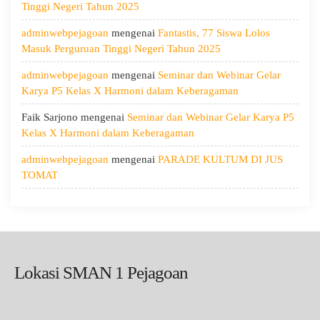
Menjaga
Tinggi Negeri Tahun 2025
Kesehatan,
adminwebpejagoan
mengenai
Fantastis, 77 Siswa Lolos
dan
Masuk Perguruan Tinggi Negeri Tahun 2025
Menumbuhkan
Kepedulian
adminwebpejagoan
mengenai
Seminar dan Webinar Gelar
Karya P5 Kelas X Harmoni dalam Keberagaman
Faik Sarjono
mengenai
Seminar dan Webinar Gelar Karya P5
Kelas X Harmoni dalam Keberagaman
adminwebpejagoan
mengenai
PARADE KULTUM DI JUS
TOMAT
Lokasi SMAN 1 Pejagoan