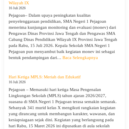
:
Wilayah IX
Menumbuhkan
16 Juli 2026
Karakter,
Pejagoan– Dalam upaya peningkatan kualitas
Wawasan,
penyelenggaraan pendidikan, SMA Negeri 1 Pejagoan
dan
menerima kunjungan monitoring dan evaluasi (monev) dari
Kepedulian
Pengawas Dinas Provinsi Jawa Tengah dan Pengawas SMA
Lingkungan
Cabang Dinas Pendidikan Wilayah IX Provinsi Jawa Tengah
pada Rabu, 15 Juli 2026. Kepala Sekolah SMA Negeri 1
Pejagoan pun menyambut baik kegiatan monev ini sebagai
:
bentuk pendampingan dari…
Baca Selengkapnya
SMA
Negeri
1
Hari Ketiga MPLS: Meriah dan Edukatif
Pejagoan
16 Juli 2026
Terima
Pejagoan – Memasuki hari ketiga Masa Pengenalan
Monitoring
Lingkungan Sekolah (MPLS) tahun ajaran 2026/2027,
dan
suasana di SMA Negeri 1 Pejagoan terasa semakin semarak.
Evaluasi
Sebanyak 341 murid kelas X mengikuti rangkaian kegiatan
dari
yang dirancang untuk membangun karakter, wawasan, dan
Pengawas
kesiapsiagaan sejak dini. Kegiatan yang berlangsung pada
Dinas
hari Rabu, 15 Maret 2026 ini dipusatkan di aula sekolah