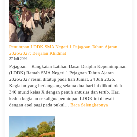
to
Scho
Hadir
di
SMA
Neger
1
Penutupan LDDK SMA Negeri 1 Pejagoan Tahun Ajaran
Pejag
2026/2027: Berjalan Khidmat
Bekal
27 Juli 2026
Sisw
Pejagoan – Rangkaian Latihan Dasar Disiplin Kepemimpinan
Bijak
(LDDK) Ramah SMA Negeri 1 Pejagoan Tahun Ajaran
Memi
2026/2027 resmi ditutup pada hari Jumat, 24 Juli 2026.
Perga
Kegiatan yang berlangsung selama dua hari ini diikuti oleh
Demi
340 murid kelas X dengan penuh antusias dan tertib. Hari
Masa
kedua kegiatan sekaligus penutupan LDDK ini diawali
Depa
:
dengan apel pagi pada pukul…
Baca Selengkapnya
Cera
Penutupan
LDDK
SMA
Negeri
1