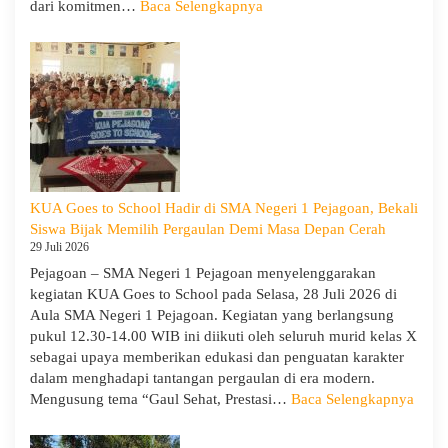
:
dari komitmen…
Baca Selengkapnya
Siap
Menghadapi
TKA:
SMA
Negeri
1
Pejagoan
Gelar
Workshop
KUA Goes to School Hadir di SMA Negeri 1 Pejagoan, Bekali
Penguatan
Siswa Bijak Memilih Pergaulan Demi Masa Depan Cerah
Kapasitas
29 Juli 2026
Guru
Pejagoan – SMA Negeri 1 Pejagoan menyelenggarakan
kegiatan KUA Goes to School pada Selasa, 28 Juli 2026 di
Aula SMA Negeri 1 Pejagoan. Kegiatan yang berlangsung
pukul 12.30-14.00 WIB ini diikuti oleh seluruh murid kelas X
sebagai upaya memberikan edukasi dan penguatan karakter
dalam menghadapi tantangan pergaulan di era modern.
:
Mengusung tema “Gaul Sehat, Prestasi…
Baca Selengkapnya
KUA
Goes