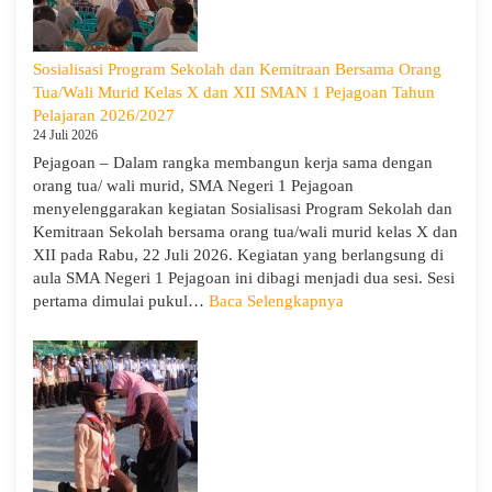
Negeri
1
Pejagoan
Sosialisasi Program Sekolah dan Kemitraan Bersama Orang
Gelar
Tua/Wali Murid Kelas X dan XII SMAN 1 Pejagoan Tahun
Deklarasi
Pelajaran 2026/2027
Integritas
24 Juli 2026
dan
Pejagoan – Dalam rangka membangun kerja sama dengan
Pembukaan
orang tua/ wali murid, SMA Negeri 1 Pejagoan
LDDK
menyelenggarakan kegiatan Sosialisasi Program Sekolah dan
Kemitraan Sekolah bersama orang tua/wali murid kelas X dan
XII pada Rabu, 22 Juli 2026. Kegiatan yang berlangsung di
aula SMA Negeri 1 Pejagoan ini dibagi menjadi dua sesi. Sesi
:
pertama dimulai pukul…
Baca Selengkapnya
Sosialisasi
Program
Sekolah
dan
Kemitraan
Bersama
Orang
Tua/Wali