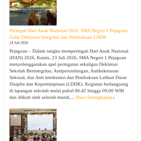
Pejagoan
Tahun
Ajaran
2026/2027:
Peringati Hari Anak Nasional 2026, SMA Negeri 1 Pejagoan
Berjalan
Gelar Deklarasi Integritas dan Pembukaan LDDK
Khidmat
24 Juli 2026
Pejagoan – Dalam rangka memperingati Hari Anak Nasional
(HAN) 2026, Kamis, 23 Juli 2026, SMA Negeri 1 Pejagoan
menyelenggarakan apel peringatan sekaligus Deklarasi
Sekolah Berintegritas, Antiperundungan, Antikekerasan
Seksual, dan Anti intoleransi dan Pembukaan Latihan Dasar
Disiplin dan Kepemimpinan (LDDK). Kegiatan berlangsung
di lapangan sekolah mulai pukul 06.45 hingga 09.00 WIB
:
dan diikuti oleh seluruh murid,…
Baca Selengkapnya
Peringati
Hari
Anak
Nasional
2026,
SMA