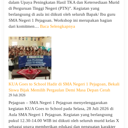
dalam Upaya Peningkatan Hasil TKA dan Ketersediaan Murid
di Perguruan Tinggi Negeri (PTN)”. Kegiatan yang
berlangsung di aula ini diikuti oleh seluruh Bapak/ Ibu guru
SMA Negeri 1 Pejagoan. Workshop ini merupakan bagian
:
dari komitmen…
Baca Selengkapnya
Siap
Menghadapi
TKA:
SMA
Negeri
1
Pejagoan
Gelar
Workshop
KUA Goes to School Hadir di SMA Negeri 1 Pejagoan, Bekali
Penguatan
Siswa Bijak Memilih Pergaulan Demi Masa Depan Cerah
Kapasitas
29 Juli 2026
Guru
Pejagoan – SMA Negeri 1 Pejagoan menyelenggarakan
kegiatan KUA Goes to School pada Selasa, 28 Juli 2026 di
Aula SMA Negeri 1 Pejagoan. Kegiatan yang berlangsung
pukul 12.30-14.00 WIB ini diikuti oleh seluruh murid kelas X
sebagai upaya memberikan edukasi dan penguatan karakter