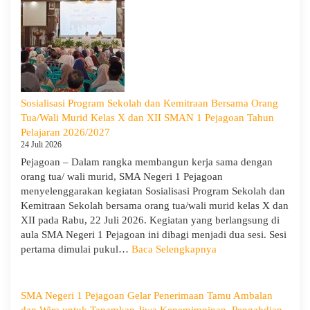
Anak
Nasional
2026,
SMA
Negeri
1
Pejagoan
Sosialisasi Program Sekolah dan Kemitraan Bersama Orang
Gelar
Tua/Wali Murid Kelas X dan XII SMAN 1 Pejagoan Tahun
Deklarasi
Pelajaran 2026/2027
Integritas
24 Juli 2026
dan
Pejagoan – Dalam rangka membangun kerja sama dengan
Pembukaan
orang tua/ wali murid, SMA Negeri 1 Pejagoan
LDDK
menyelenggarakan kegiatan Sosialisasi Program Sekolah dan
Kemitraan Sekolah bersama orang tua/wali murid kelas X dan
XII pada Rabu, 22 Juli 2026. Kegiatan yang berlangsung di
aula SMA Negeri 1 Pejagoan ini dibagi menjadi dua sesi. Sesi
:
pertama dimulai pukul…
Baca Selengkapnya
Sosialisasi
Program
Sekolah
SMA Negeri 1 Pejagoan Gelar Penerimaan Tamu Ambalan
dan