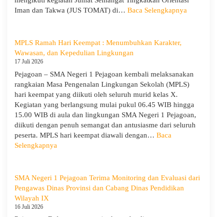
mengikuti kegiatan Jumat Semangat Tingkatkan Orientasi
Tanamkan
:
Iman dan Takwa (JUS TOMAT) di…
Baca Selengkapnya
Jiwa
MPLS
Kepemimpinan,
Ramah
Pengabdian,
Hari
MPLS Ramah Hari Keempat : Menumbuhkan Karakter,
dan
Ke-
Wawasan, dan Kepedulian Lingkungan
Kepedulian
5
17 Juli 2026
dan
Pejagoan – SMA Negeri 1 Pejagoan kembali melaksanakan
Apel
rangkaian Masa Pengenalan Lingkungan Sekolah (MPLS)
Kesadara
hari keempat yang diikuti oleh seluruh murid kelas X.
KORPRI
Kegiatan yang berlangsung mulai pukul 06.45 WIB hingga
15.00 WIB di aula dan lingkungan SMA Negeri 1 Pejagoan,
diikuti dengan penuh semangat dan antusiasme dari seluruh
peserta. MPLS hari keempat diawali dengan…
Baca
:
Selengkapnya
MPLS
Ramah
Hari
SMA Negeri 1 Pejagoan Terima Monitoring dan Evaluasi dari
Keempat
Pengawas Dinas Provinsi dan Cabang Dinas Pendidikan
:
Wilayah IX
Menumbuhkan
16 Juli 2026
Karakter,