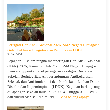
Penutupan
LDDK
SMA
Negeri
1
Pejagoan
Tahun
Ajaran
2026/2027:
Peringati Hari Anak Nasional 2026, SMA Negeri 1 Pejagoan
Berjalan
Gelar Deklarasi Integritas dan Pembukaan LDDK
Khidmat
24 Juli 2026
Pejagoan – Dalam rangka memperingati Hari Anak Nasional
(HAN) 2026, Kamis, 23 Juli 2026, SMA Negeri 1 Pejagoan
menyelenggarakan apel peringatan sekaligus Deklarasi
Sekolah Berintegritas, Antiperundungan, Antikekerasan
Seksual, dan Anti intoleransi dan Pembukaan Latihan Dasar
Disiplin dan Kepemimpinan (LDDK). Kegiatan berlangsung
di lapangan sekolah mulai pukul 06.45 hingga 09.00 WIB
:
dan diikuti oleh seluruh murid,…
Baca Selengkapnya
Peringati
Hari