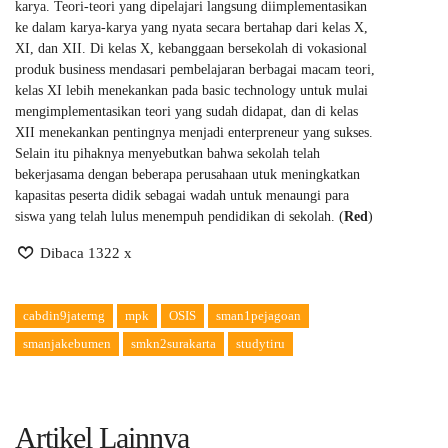
karya. Teori-teori yang dipelajari langsung diimplementasikan
ke dalam karya-karya yang nyata secara bertahap dari kelas X,
XI, dan XII. Di kelas X, kebanggaan bersekolah di vokasional
produk business mendasari pembelajaran berbagai macam teori,
kelas XI lebih menekankan pada basic technology untuk mulai
mengimplementasikan teori yang sudah didapat, dan di kelas
XII menekankan pentingnya menjadi enterpreneur yang sukses.
Selain itu pihaknya menyebutkan bahwa sekolah telah
bekerjasama dengan beberapa perusahaan utuk meningkatkan
kapasitas peserta didik sebagai wadah untuk menaungi para
siswa yang telah lulus menempuh pendidikan di sekolah. (
Red
)
Dibaca 1322 x
cabdin9jaterng
mpk
OSIS
sman1pejagoan
smanjakebumen
smkn2surakarta
studytiru
Artikel Lainnya