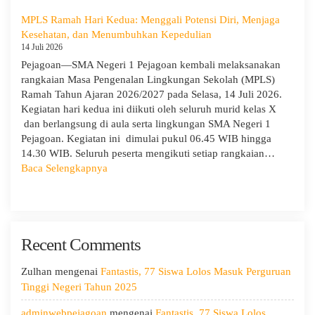
Ketiga
Dinas
MPLS:
MPLS Ramah Hari Kedua: Menggali Potensi Diri, Menjaga
Pendidikan
Meriah
Kesehatan, dan Menumbuhkan Kepedulian
Wilayah
dan
14 Juli 2026
IX
Edukatif
Pejagoan—SMA Negeri 1 Pejagoan kembali melaksanakan
rangkaian Masa Pengenalan Lingkungan Sekolah (MPLS)
Ramah Tahun Ajaran 2026/2027 pada Selasa, 14 Juli 2026.
Kegiatan hari kedua ini diikuti oleh seluruh murid kelas X
dan berlangsung di aula serta lingkungan SMA Negeri 1
Pejagoan. Kegiatan ini dimulai pukul 06.45 WIB hingga
14.30 WIB. Seluruh peserta mengikuti setiap rangkaian…
:
Baca Selengkapnya
MPLS
Ramah
Hari
Kedua:
Recent Comments
Menggali
Potensi
Diri,
Zulhan
mengenai
Fantastis, 77 Siswa Lolos Masuk Perguruan
Menjaga
Tinggi Negeri Tahun 2025
Kesehatan,
adminwebpejagoan
mengenai
Fantastis, 77 Siswa Lolos