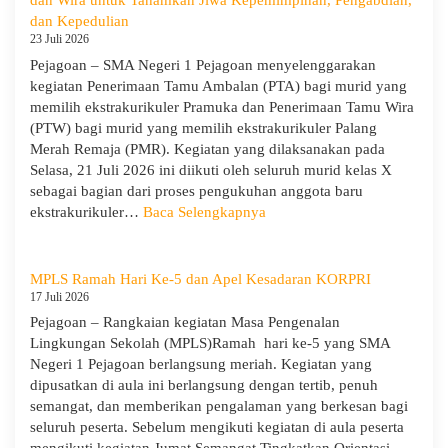
dan Wira untuk Tanamkan Jiwa Kepemimpinan, Pengabdian,
Kemitraan
dan Kepedulian
Bersama
23 Juli 2026
Orang
Pejagoan – SMA Negeri 1 Pejagoan menyelenggarakan
Tua/Wali
kegiatan Penerimaan Tamu Ambalan (PTA) bagi murid yang
Murid
memilih ekstrakurikuler Pramuka dan Penerimaan Tamu Wira
Kelas
(PTW) bagi murid yang memilih ekstrakurikuler Palang
X
Merah Remaja (PMR). Kegiatan yang dilaksanakan pada
dan
Selasa, 21 Juli 2026 ini diikuti oleh seluruh murid kelas X
XII
sebagai bagian dari proses pengukuhan anggota baru
SMAN
:
ekstrakurikuler…
Baca Selengkapnya
1
SMA
Pejagoan
Negeri
Tahun
1
MPLS Ramah Hari Ke-5 dan Apel Kesadaran KORPRI
Pelajaran
Pejagoan
17 Juli 2026
2026/2027
Gelar
Pejagoan – Rangkaian kegiatan Masa Pengenalan
Penerimaan
Lingkungan Sekolah (MPLS)Ramah hari ke-5 yang SMA
Tamu
Negeri 1 Pejagoan berlangsung meriah. Kegiatan yang
Ambalan
dipusatkan di aula ini berlangsung dengan tertib, penuh
dan
semangat, dan memberikan pengalaman yang berkesan bagi
Wira
seluruh peserta. Sebelum mengikuti kegiatan di aula peserta
untuk