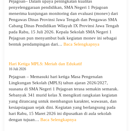
Pejagoan– Dalam upaya peningkatan kualitas
Wawasan,
penyelenggaraan pendidikan, SMA Negeri 1 Pejagoan
dan
menerima kunjungan monitoring dan evaluasi (monev) dari
Kepedulian
Pengawas Dinas Provinsi Jawa Tengah dan Pengawas SMA
Lingkungan
Cabang Dinas Pendidikan Wilayah IX Provinsi Jawa Tengah
pada Rabu, 15 Juli 2026. Kepala Sekolah SMA Negeri 1
Pejagoan pun menyambut baik kegiatan monev ini sebagai
:
bentuk pendampingan dari…
Baca Selengkapnya
SMA
Negeri
1
Hari Ketiga MPLS: Meriah dan Edukatif
Pejagoan
16 Juli 2026
Terima
Pejagoan – Memasuki hari ketiga Masa Pengenalan
Monitoring
Lingkungan Sekolah (MPLS) tahun ajaran 2026/2027,
dan
suasana di SMA Negeri 1 Pejagoan terasa semakin semarak.
Evaluasi
Sebanyak 341 murid kelas X mengikuti rangkaian kegiatan
dari
yang dirancang untuk membangun karakter, wawasan, dan
Pengawas
kesiapsiagaan sejak dini. Kegiatan yang berlangsung pada
Dinas
hari Rabu, 15 Maret 2026 ini dipusatkan di aula sekolah
Provinsi
:
dengan tujuan…
Baca Selengkapnya
dan
Hari
Cabang