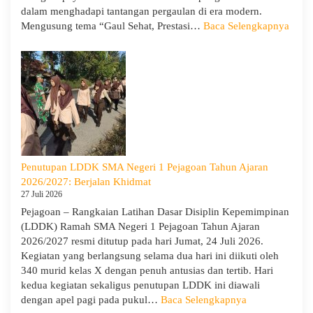
dalam menghadapi tantangan pergaulan di era modern.
:
Mengusung tema “Gaul Sehat, Prestasi…
Baca Selengkapnya
KUA
Goes
to
Scho
Hadir
di
SMA
Neger
1
Penutupan LDDK SMA Negeri 1 Pejagoan Tahun Ajaran
Pejag
2026/2027: Berjalan Khidmat
Bekal
27 Juli 2026
Sisw
Pejagoan – Rangkaian Latihan Dasar Disiplin Kepemimpinan
Bijak
(LDDK) Ramah SMA Negeri 1 Pejagoan Tahun Ajaran
Memi
2026/2027 resmi ditutup pada hari Jumat, 24 Juli 2026.
Perga
Kegiatan yang berlangsung selama dua hari ini diikuti oleh
Demi
340 murid kelas X dengan penuh antusias dan tertib. Hari
Masa
kedua kegiatan sekaligus penutupan LDDK ini diawali
Depa
:
dengan apel pagi pada pukul…
Baca Selengkapnya
Cera