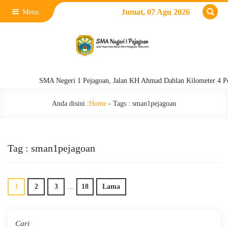
Jumat, 07 Agu 2026
Menu
SMA Negeri 1 Pejagoan, Jalan KH Ahmad Dahlan Kilometer 4 Pejagoa
Anda disini :
Home
- Tags :
sman1pejagoan
Tag : sman1pejagoan
1
2
3
…
18
Lama
Cari