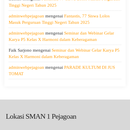
Menjaga
Tinggi Negeri Tahun 2025
Kesehatan,
adminwebpejagoan
mengenai
Fantastis, 77 Siswa Lolos
dan
Masuk Perguruan Tinggi Negeri Tahun 2025
Menumbuhkan
Kepedulian
adminwebpejagoan
mengenai
Seminar dan Webinar Gelar
Karya P5 Kelas X Harmoni dalam Keberagaman
Faik Sarjono
mengenai
Seminar dan Webinar Gelar Karya P5
Kelas X Harmoni dalam Keberagaman
adminwebpejagoan
mengenai
PARADE KULTUM DI JUS
TOMAT
Lokasi SMAN 1 Pejagoan