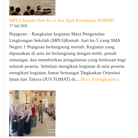
Tamu
Ambalan
dan
MPLS Ramah Hari Ke-5 dan Apel Kesadaran KORPRI
Wira
17 Juli 2026
untuk
Pejagoan – Rangkaian kegiatan Masa Pengenalan
Tanamkan
Lingkungan Sekolah (MPLS)Ramah hari ke-5 yang SMA
Jiwa
Negeri 1 Pejagoan berlangsung meriah. Kegiatan yang
Kepemimpinan,
dipusatkan di aula ini berlangsung dengan tertib, penuh
Pengabdian,
semangat, dan memberikan pengalaman yang berkesan bagi
dan
seluruh peserta. Sebelum mengikuti kegiatan di aula peserta
Kepedulian
mengikuti kegiatan Jumat Semangat Tingkatkan Orientasi
:
Iman dan Takwa (JUS TOMAT) di…
Baca Selengkapnya
MPLS
Ramah
Hari
Ke-
5
dan
Apel
Kesadara
KORPRI