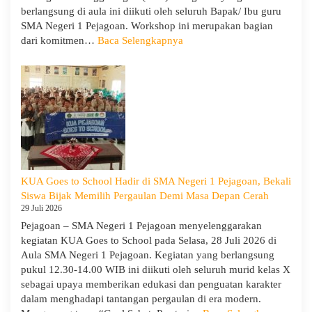
berlangsung di aula ini diikuti oleh seluruh Bapak/ Ibu guru
SMA Negeri 1 Pejagoan. Workshop ini merupakan bagian
:
dari komitmen…
Baca Selengkapnya
Siap
Menghadapi
TKA:
SMA
Negeri
1
Pejagoan
Gelar
Workshop
KUA Goes to School Hadir di SMA Negeri 1 Pejagoan, Bekali
Penguatan
Siswa Bijak Memilih Pergaulan Demi Masa Depan Cerah
Kapasitas
29 Juli 2026
Guru
Pejagoan – SMA Negeri 1 Pejagoan menyelenggarakan
kegiatan KUA Goes to School pada Selasa, 28 Juli 2026 di
Aula SMA Negeri 1 Pejagoan. Kegiatan yang berlangsung
pukul 12.30-14.00 WIB ini diikuti oleh seluruh murid kelas X
sebagai upaya memberikan edukasi dan penguatan karakter
dalam menghadapi tantangan pergaulan di era modern.