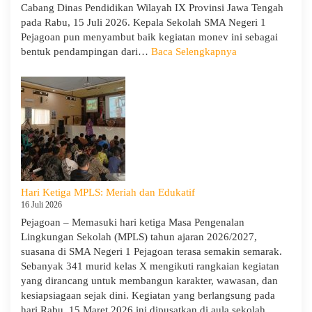
Lingkungan
Cabang Dinas Pendidikan Wilayah IX Provinsi Jawa Tengah
pada Rabu, 15 Juli 2026. Kepala Sekolah SMA Negeri 1
Pejagoan pun menyambut baik kegiatan monev ini sebagai
:
bentuk pendampingan dari…
Baca Selengkapnya
SMA
Negeri
1
Pejagoan
Terima
Monitoring
dan
Evaluasi
dari
Hari Ketiga MPLS: Meriah dan Edukatif
Pengawas
16 Juli 2026
Dinas
Pejagoan – Memasuki hari ketiga Masa Pengenalan
Provinsi
Lingkungan Sekolah (MPLS) tahun ajaran 2026/2027,
dan
suasana di SMA Negeri 1 Pejagoan terasa semakin semarak.
Cabang
Sebanyak 341 murid kelas X mengikuti rangkaian kegiatan
Dinas
yang dirancang untuk membangun karakter, wawasan, dan
Pendidikan
kesiapsiagaan sejak dini. Kegiatan yang berlangsung pada
Wilayah
hari Rabu, 15 Maret 2026 ini dipusatkan di aula sekolah