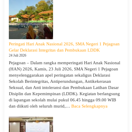
SMA
Negeri
1
Pejagoan
Tahun
Ajaran
2026/2027:
Peringati Hari Anak Nasional 2026, SMA Negeri 1 Pejagoan
Berjalan
Gelar Deklarasi Integritas dan Pembukaan LDDK
Khidmat
24 Juli 2026
Pejagoan – Dalam rangka memperingati Hari Anak Nasional
(HAN) 2026, Kamis, 23 Juli 2026, SMA Negeri 1 Pejagoan
menyelenggarakan apel peringatan sekaligus Deklarasi
Sekolah Berintegritas, Antiperundungan, Antikekerasan
Seksual, dan Anti intoleransi dan Pembukaan Latihan Dasar
Disiplin dan Kepemimpinan (LDDK). Kegiatan berlangsung
di lapangan sekolah mulai pukul 06.45 hingga 09.00 WIB
:
dan diikuti oleh seluruh murid,…
Baca Selengkapnya
Peringati
Hari
Anak
Nasional