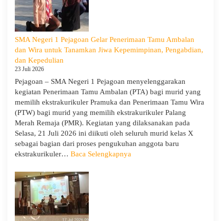
Bersama
Orang
Tua/Wali
Murid
SMA Negeri 1 Pejagoan Gelar Penerimaan Tamu Ambalan
Kelas
dan Wira untuk Tanamkan Jiwa Kepemimpinan, Pengabdian,
X
dan Kepedulian
dan
23 Juli 2026
XII
Pejagoan – SMA Negeri 1 Pejagoan menyelenggarakan
SMAN
kegiatan Penerimaan Tamu Ambalan (PTA) bagi murid yang
1
memilih ekstrakurikuler Pramuka dan Penerimaan Tamu Wira
Pejagoan
(PTW) bagi murid yang memilih ekstrakurikuler Palang
Tahun
Merah Remaja (PMR). Kegiatan yang dilaksanakan pada
Pelajaran
Selasa, 21 Juli 2026 ini diikuti oleh seluruh murid kelas X
2026/2027
sebagai bagian dari proses pengukuhan anggota baru
:
ekstrakurikuler…
Baca Selengkapnya
SMA
Negeri
1
Pejagoan
Gelar
Penerimaan