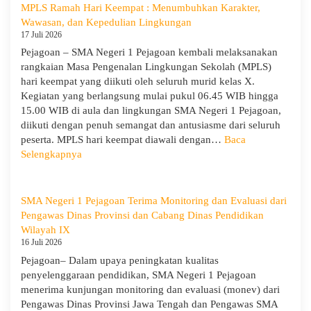
MPLS Ramah Hari Keempat : Menumbuhkan Karakter,
Wawasan, dan Kepedulian Lingkungan
17 Juli 2026
Pejagoan – SMA Negeri 1 Pejagoan kembali melaksanakan
rangkaian Masa Pengenalan Lingkungan Sekolah (MPLS)
hari keempat yang diikuti oleh seluruh murid kelas X.
Kegiatan yang berlangsung mulai pukul 06.45 WIB hingga
15.00 WIB di aula dan lingkungan SMA Negeri 1 Pejagoan,
diikuti dengan penuh semangat dan antusiasme dari seluruh
peserta. MPLS hari keempat diawali dengan…
Baca
:
Selengkapnya
MPLS
Ramah
Hari
SMA Negeri 1 Pejagoan Terima Monitoring dan Evaluasi dari
Keempat
Pengawas Dinas Provinsi dan Cabang Dinas Pendidikan
:
Wilayah IX
Menumbuhkan
16 Juli 2026
Karakter,
Pejagoan– Dalam upaya peningkatan kualitas
Wawasan,
penyelenggaraan pendidikan, SMA Negeri 1 Pejagoan
dan
menerima kunjungan monitoring dan evaluasi (monev) dari
Kepedulian
Pengawas Dinas Provinsi Jawa Tengah dan Pengawas SMA