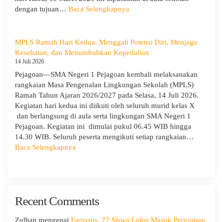
IX
:
dengan tujuan…
Baca Selengkapnya
Hari
Ketiga
MPLS:
MPLS Ramah Hari Kedua: Menggali Potensi Diri, Menjaga
Meriah
Kesehatan, dan Menumbuhkan Kepedulian
dan
14 Juli 2026
Edukatif
Pejagoan—SMA Negeri 1 Pejagoan kembali melaksanakan
rangkaian Masa Pengenalan Lingkungan Sekolah (MPLS)
Ramah Tahun Ajaran 2026/2027 pada Selasa, 14 Juli 2026.
Kegiatan hari kedua ini diikuti oleh seluruh murid kelas X
dan berlangsung di aula serta lingkungan SMA Negeri 1
Pejagoan. Kegiatan ini dimulai pukul 06.45 WIB hingga
14.30 WIB. Seluruh peserta mengikuti setiap rangkaian…
:
Baca Selengkapnya
MPLS
Ramah
Hari
Kedua:
Recent Comments
Menggali
Potensi
Diri,
Zulhan
mengenai
Fantastis, 77 Siswa Lolos Masuk Perguruan