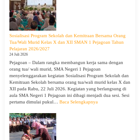
2026,
SMA
Negeri
1
Pejagoan
Sosialisasi Program Sekolah dan Kemitraan Bersama Orang
Gelar
Tua/Wali Murid Kelas X dan XII SMAN 1 Pejagoan Tahun
Deklarasi
Pelajaran 2026/2027
Integritas
24 Juli 2026
dan
Pejagoan – Dalam rangka membangun kerja sama dengan
Pembukaan
orang tua/ wali murid, SMA Negeri 1 Pejagoan
LDDK
menyelenggarakan kegiatan Sosialisasi Program Sekolah dan
Kemitraan Sekolah bersama orang tua/wali murid kelas X dan
XII pada Rabu, 22 Juli 2026. Kegiatan yang berlangsung di
aula SMA Negeri 1 Pejagoan ini dibagi menjadi dua sesi. Sesi
:
pertama dimulai pukul…
Baca Selengkapnya
Sosialisasi
Program
Sekolah
dan
Kemitraan