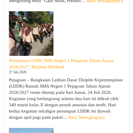
:
Mengusung tema “Gaul Sehat, Prestasi…
Baca Selengkapnya
KUA
Goes
to
Scho
Hadir
di
SMA
Neger
1
Penutupan LDDK SMA Negeri 1 Pejagoan Tahun Ajaran
Pejag
2026/2027: Berjalan Khidmat
Bekal
27 Juli 2026
Sisw
Pejagoan – Rangkaian Latihan Dasar Disiplin Kepemimpinan
Bijak
(LDDK) Ramah SMA Negeri 1 Pejagoan Tahun Ajaran
Memi
2026/2027 resmi ditutup pada hari Jumat, 24 Juli 2026.
Perga
Kegiatan yang berlangsung selama dua hari ini diikuti oleh
Demi
340 murid kelas X dengan penuh antusias dan tertib. Hari
Masa
kedua kegiatan sekaligus penutupan LDDK ini diawali
Depa
:
dengan apel pagi pada pukul…
Baca Selengkapnya
Cera
Penutupan
LDDK