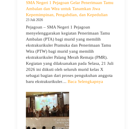
SMA Negeri 1 Pejagoan Gelar Penerimaan Tamu
Kelas
Ambalan dan Wira untuk Tanamkan Jiwa
X
Kepemimpinan, Pengabdian, dan Kepedulian
dan
23 Juli 2026
XII
Pejagoan – SMA Negeri 1 Pejagoan
SMAN
menyelenggarakan kegiatan Penerimaan Tamu
1
Ambalan (PTA) bagi murid yang memilih
Pejagoan
ekstrakurikuler Pramuka dan Penerimaan Tamu
Tahun
Wira (PTW) bagi murid yang memilih
Pelajaran
ekstrakurikuler Palang Merah Remaja (PMR).
2026/2027
Kegiatan yang dilaksanakan pada Selasa, 21 Juli
2026 ini diikuti oleh seluruh murid kelas X
sebagai bagian dari proses pengukuhan anggota
:
baru ekstrakurikuler…
Baca Selengkapnya
SMA
Negeri
1
Pejagoan
Gelar
Penerimaan
Tamu