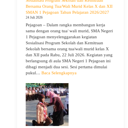
Sosialisasi Program Sekolah dan Kemitraan
Gelar
Bersama Orang Tua/Wali Murid Kelas X dan XII
Deklarasi
SMAN 1 Pejagoan Tahun Pelajaran 2026/2027
Integritas
24 Juli 2026
dan
Pejagoan – Dalam rangka membangun kerja
Pembukaan
sama dengan orang tua/ wali murid, SMA Negeri
LDDK
1 Pejagoan menyelenggarakan kegiatan
Sosialisasi Program Sekolah dan Kemitraan
Sekolah bersama orang tua/wali murid kelas X
dan XII pada Rabu, 22 Juli 2026. Kegiatan yang
berlangsung di aula SMA Negeri 1 Pejagoan ini
dibagi menjadi dua sesi. Sesi pertama dimulai
:
pukul…
Baca Selengkapnya
Sosialisasi
Program
Sekolah
dan
Kemitraan
Bersama
Orang
Tua/Wali
Murid