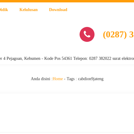
Didik
Kelulusan
Download
(0287) 
agoan, Kebumen - Kode Pos 54361 Telepon: 0287 382022 surat elektronik :
Anda disini :
Home
- Tags :
cabdion9jateng