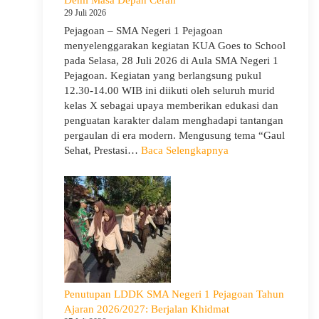
Guru
29 Juli 2026
Pejagoan – SMA Negeri 1 Pejagoan
menyelenggarakan kegiatan KUA Goes to School
pada Selasa, 28 Juli 2026 di Aula SMA Negeri 1
Pejagoan. Kegiatan yang berlangsung pukul
12.30-14.00 WIB ini diikuti oleh seluruh murid
kelas X sebagai upaya memberikan edukasi dan
penguatan karakter dalam menghadapi tantangan
pergaulan di era modern. Mengusung tema “Gaul
:
Sehat, Prestasi…
Baca Selengkapnya
KUA
Goes
to
School
Hadir
di
SMA
Negeri
1
Penutupan LDDK SMA Negeri 1 Pejagoan Tahun
Pejagoan,
Ajaran 2026/2027: Berjalan Khidmat
Bekali