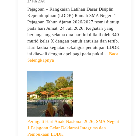
27 Juli 2026
Siswa
Pejagoan – Rangkaian Latihan Dasar Disiplin
Bijak
Kepemimpinan (LDDK) Ramah SMA Negeri 1
Memilih
Pejagoan Tahun Ajaran 2026/2027 resmi ditutup
Pergaulan
pada hari Jumat, 24 Juli 2026. Kegiatan yang
Demi
berlangsung selama dua hari ini diikuti oleh 340
Masa
murid kelas X dengan penuh antusias dan tertib.
Depan
Hari kedua kegiatan sekaligus penutupan LDDK
Cerah
ini diawali dengan apel pagi pada pukul…
Baca
:
Selengkapnya
Penutupan
LDDK
SMA
Negeri
1
Pejagoan
Tahun
Ajaran
2026/2027:
Peringati Hari Anak Nasional 2026, SMA Negeri
Berjalan
1 Pejagoan Gelar Deklarasi Integritas dan
Khidmat
Pembukaan LDDK