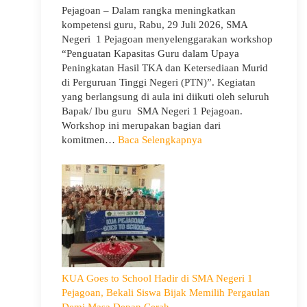
Pejagoan – Dalam rangka meningkatkan
kompetensi guru, Rabu, 29 Juli 2026, SMA
Negeri 1 Pejagoan menyelenggarakan workshop
“Penguatan Kapasitas Guru dalam Upaya
Peningkatan Hasil TKA dan Ketersediaan Murid
di Perguruan Tinggi Negeri (PTN)”. Kegiatan
yang berlangsung di aula ini diikuti oleh seluruh
Bapak/ Ibu guru SMA Negeri 1 Pejagoan.
Workshop ini merupakan bagian dari
:
komitmen…
Baca Selengkapnya
Siap
Menghadapi
TKA:
SMA
Negeri
1
Pejagoan
Gelar
Workshop
KUA Goes to School Hadir di SMA Negeri 1
Penguatan
Pejagoan, Bekali Siswa Bijak Memilih Pergaulan
Kapasitas
Demi Masa Depan Cerah