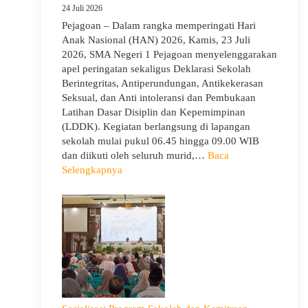
24 Juli 2026
Pejagoan – Dalam rangka memperingati Hari
Anak Nasional (HAN) 2026, Kamis, 23 Juli
2026, SMA Negeri 1 Pejagoan menyelenggarakan
apel peringatan sekaligus Deklarasi Sekolah
Berintegritas, Antiperundungan, Antikekerasan
Seksual, dan Anti intoleransi dan Pembukaan
Latihan Dasar Disiplin dan Kepemimpinan
(LDDK). Kegiatan berlangsung di lapangan
sekolah mulai pukul 06.45 hingga 09.00 WIB
dan diikuti oleh seluruh murid,…
Baca
:
Selengkapnya
Peringati
Hari
Anak
Nasional
2026,
SMA
Negeri
1
Pejagoan