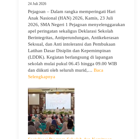
24 Juli 2026
Pejagoan – Dalam rangka memperingati Hari
Anak Nasional (HAN) 2026, Kamis, 23 Juli
2026, SMA Negeri 1 Pejagoan menyelenggarakan
apel peringatan sekaligus Deklarasi Sekolah
Berintegritas, Antiperundungan, Antikekerasan
Seksual, dan Anti intoleransi dan Pembukaan
Latihan Dasar Disiplin dan Kepemimpinan
(LDDK). Kegiatan berlangsung di lapangan
sekolah mulai pukul 06.45 hingga 09.00 WIB
dan diikuti oleh seluruh murid,…
Baca
:
Selengkapnya
Peringati
Hari
Anak
Nasional
2026,
SMA
Negeri
1
Pejagoan