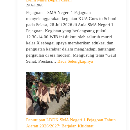
Guru
29 Juli 2026
Pejagoan – SMA Negeri 1 Pejagoan
menyelenggarakan kegiatan KUA Goes to School
pada Selasa, 28 Juli 2026 di Aula SMA Negeri 1
Pejagoan. Kegiatan yang berlangsung pukul
12.30-14.00 WIB ini diikuti oleh seluruh murid
kelas X sebagai upaya memberikan edukasi dan
penguatan karakter dalam menghadapi tantangan
pergaulan di era modern. Mengusung tema “Gaul
:
Sehat, Prestasi…
Baca Selengkapnya
KUA
Goes
to
School
Hadir
di
SMA
Negeri
1
Penutupan LDDK SMA Negeri 1 Pejagoan Tahun
Pejagoan,
Ajaran 2026/2027: Berjalan Khidmat
Bekali