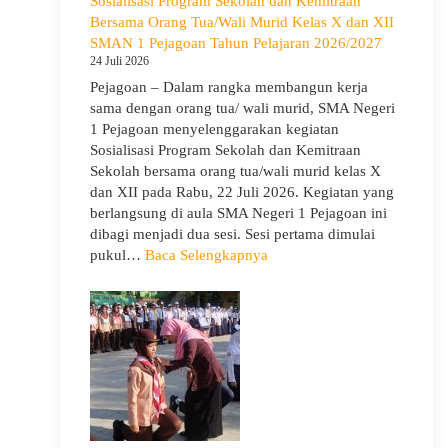
Sosialisasi Program Sekolah dan Kemitraan
Gelar
Bersama Orang Tua/Wali Murid Kelas X dan XII
Deklarasi
SMAN 1 Pejagoan Tahun Pelajaran 2026/2027
Integritas
24 Juli 2026
dan
Pejagoan – Dalam rangka membangun kerja
Pembukaan
sama dengan orang tua/ wali murid, SMA Negeri
LDDK
1 Pejagoan menyelenggarakan kegiatan
Sosialisasi Program Sekolah dan Kemitraan
Sekolah bersama orang tua/wali murid kelas X
dan XII pada Rabu, 22 Juli 2026. Kegiatan yang
berlangsung di aula SMA Negeri 1 Pejagoan ini
dibagi menjadi dua sesi. Sesi pertama dimulai
:
pukul…
Baca Selengkapnya
Sosialisasi
Program
Sekolah
dan
Kemitraan
Bersama
Orang
Tua/Wali
Murid