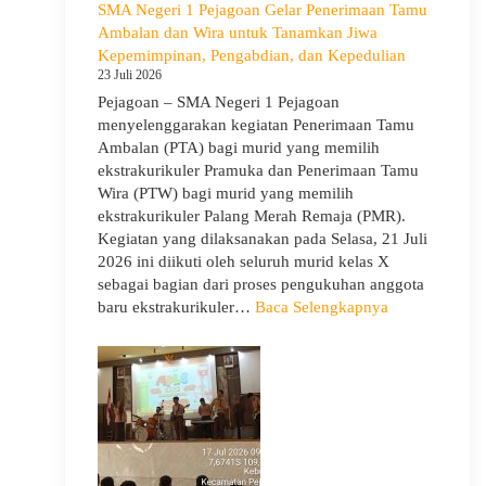
SMA Negeri 1 Pejagoan Gelar Penerimaan Tamu
Kelas
Ambalan dan Wira untuk Tanamkan Jiwa
X
Kepemimpinan, Pengabdian, dan Kepedulian
dan
23 Juli 2026
XII
Pejagoan – SMA Negeri 1 Pejagoan
SMAN
menyelenggarakan kegiatan Penerimaan Tamu
1
Ambalan (PTA) bagi murid yang memilih
Pejagoan
ekstrakurikuler Pramuka dan Penerimaan Tamu
Tahun
Wira (PTW) bagi murid yang memilih
Pelajaran
ekstrakurikuler Palang Merah Remaja (PMR).
2026/2027
Kegiatan yang dilaksanakan pada Selasa, 21 Juli
2026 ini diikuti oleh seluruh murid kelas X
sebagai bagian dari proses pengukuhan anggota
:
baru ekstrakurikuler…
Baca Selengkapnya
SMA
Negeri
1
Pejagoan
Gelar
Penerimaan
Tamu