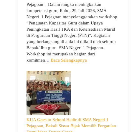
Pejagoan – Dalam rangka meningkatkan
kompetensi guru, Rabu, 29 Juli 2026, SMA
Negeri 1 Pejagoan menyelenggarakan workshop
“Penguatan Kapasitas Guru dalam Upaya
Peningkatan Hasil TKA dan Ketersediaan Murid
di Perguruan Tinggi Negeri (PTN)”. Kegiatan
yang berlangsung di aula ini diikuti oleh seluruh
Bapak/ Ibu guru SMA Negeri 1 Pejagoan.
Workshop ini merupakan bagian dari
:
komitmen…
Baca Selengkapnya
Siap
Menghadapi
TKA:
SMA
Negeri
1
Pejagoan
Gelar
Workshop
KUA Goes to School Hadir di SMA Negeri 1
Penguatan
Pejagoan, Bekali Siswa Bijak Memilih Pergaulan
Kapasitas
Demi Masa Depan Cerah