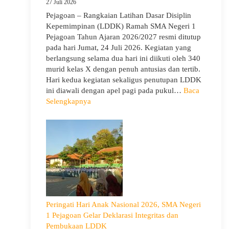
27 Juli 2026
Siswa
Pejagoan – Rangkaian Latihan Dasar Disiplin
Bijak
Kepemimpinan (LDDK) Ramah SMA Negeri 1
Memilih
Pejagoan Tahun Ajaran 2026/2027 resmi ditutup
Pergaulan
pada hari Jumat, 24 Juli 2026. Kegiatan yang
Demi
berlangsung selama dua hari ini diikuti oleh 340
Masa
murid kelas X dengan penuh antusias dan tertib.
Depan
Hari kedua kegiatan sekaligus penutupan LDDK
Cerah
ini diawali dengan apel pagi pada pukul…
Baca
:
Selengkapnya
Penutupan
LDDK
SMA
Negeri
1
Pejagoan
Tahun
Ajaran
2026/2027:
Peringati Hari Anak Nasional 2026, SMA Negeri
Berjalan
1 Pejagoan Gelar Deklarasi Integritas dan
Khidmat
Pembukaan LDDK