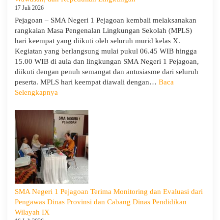
17 Juli 2026
Pejagoan – SMA Negeri 1 Pejagoan kembali melaksanakan
rangkaian Masa Pengenalan Lingkungan Sekolah (MPLS)
hari keempat yang diikuti oleh seluruh murid kelas X.
Kegiatan yang berlangsung mulai pukul 06.45 WIB hingga
15.00 WIB di aula dan lingkungan SMA Negeri 1 Pejagoan,
diikuti dengan penuh semangat dan antusiasme dari seluruh
peserta. MPLS hari keempat diawali dengan…
Baca
:
Selengkapnya
MPLS
Ramah
Hari
Keempat
:
Menumbuhkan
Karakter,
Wawasan,
dan
SMA Negeri 1 Pejagoan Terima Monitoring dan Evaluasi dari
Kepedulian
Pengawas Dinas Provinsi dan Cabang Dinas Pendidikan
Lingkungan
Wilayah IX