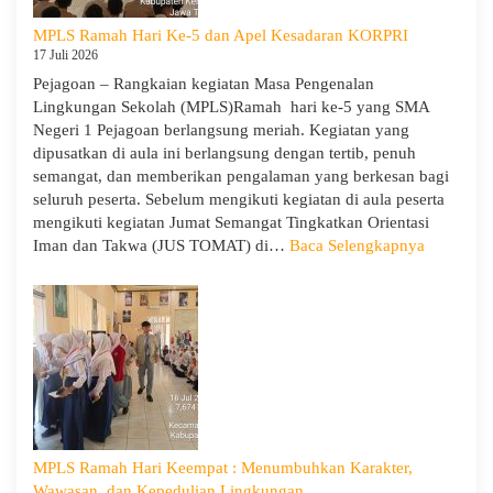
dan
MPLS Ramah Hari Ke-5 dan Apel Kesadaran KORPRI
Wira
17 Juli 2026
untuk
Pejagoan – Rangkaian kegiatan Masa Pengenalan
Tanamkan
Lingkungan Sekolah (MPLS)Ramah hari ke-5 yang SMA
Jiwa
Negeri 1 Pejagoan berlangsung meriah. Kegiatan yang
Kepemimpinan,
dipusatkan di aula ini berlangsung dengan tertib, penuh
Pengabdian,
semangat, dan memberikan pengalaman yang berkesan bagi
dan
seluruh peserta. Sebelum mengikuti kegiatan di aula peserta
Kepedulian
mengikuti kegiatan Jumat Semangat Tingkatkan Orientasi
:
Iman dan Takwa (JUS TOMAT) di…
Baca Selengkapnya
MPLS
Ramah
Hari
Ke-
5
dan
Apel
Kesadara
KORPRI
MPLS Ramah Hari Keempat : Menumbuhkan Karakter,
Wawasan, dan Kepedulian Lingkungan