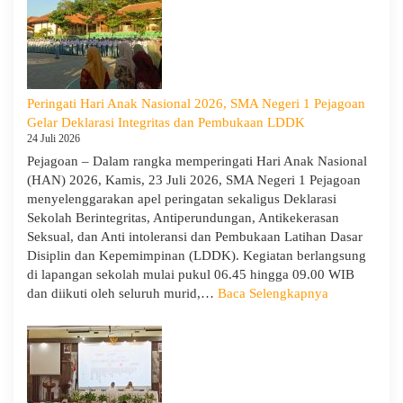
1
Pejagoan
Tahun
Ajaran
2026/2027:
Peringati Hari Anak Nasional 2026, SMA Negeri 1 Pejagoan
Berjalan
Gelar Deklarasi Integritas dan Pembukaan LDDK
Khidmat
24 Juli 2026
Pejagoan – Dalam rangka memperingati Hari Anak Nasional
(HAN) 2026, Kamis, 23 Juli 2026, SMA Negeri 1 Pejagoan
menyelenggarakan apel peringatan sekaligus Deklarasi
Sekolah Berintegritas, Antiperundungan, Antikekerasan
Seksual, dan Anti intoleransi dan Pembukaan Latihan Dasar
Disiplin dan Kepemimpinan (LDDK). Kegiatan berlangsung
di lapangan sekolah mulai pukul 06.45 hingga 09.00 WIB
:
dan diikuti oleh seluruh murid,…
Baca Selengkapnya
Peringati
Hari
Anak
Nasional
2026,