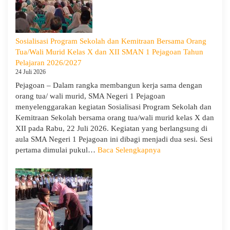
SMA
Negeri
1
Pejagoan
Sosialisasi Program Sekolah dan Kemitraan Bersama Orang
Gelar
Tua/Wali Murid Kelas X dan XII SMAN 1 Pejagoan Tahun
Deklarasi
Pelajaran 2026/2027
Integritas
24 Juli 2026
dan
Pejagoan – Dalam rangka membangun kerja sama dengan
Pembukaan
orang tua/ wali murid, SMA Negeri 1 Pejagoan
LDDK
menyelenggarakan kegiatan Sosialisasi Program Sekolah dan
Kemitraan Sekolah bersama orang tua/wali murid kelas X dan
XII pada Rabu, 22 Juli 2026. Kegiatan yang berlangsung di
aula SMA Negeri 1 Pejagoan ini dibagi menjadi dua sesi. Sesi
:
pertama dimulai pukul…
Baca Selengkapnya
Sosialisasi
Program
Sekolah
dan
Kemitraan
Bersama
Orang