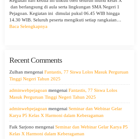
Kegiatan hari kedua ini diikuti oleh seluruh murid kelas X
dan berlangsung di aula serta lingkungan SMA Negeri 1
Pejagoan. Kegiatan ini dimulai pukul 06.45 WIB hingga
14.30 WIB. Seluruh peserta mengikuti setiap rangkaian…
:
Baca Selengkapnya
MPLS
Ramah
Hari
Kedua:
Recent Comments
Menggali
Potensi
Diri,
Zulhan
mengenai
Fantastis, 77 Siswa Lolos Masuk Perguruan
Menjaga
Tinggi Negeri Tahun 2025
Kesehatan,
adminwebpejagoan
mengenai
Fantastis, 77 Siswa Lolos
dan
Masuk Perguruan Tinggi Negeri Tahun 2025
Menumbuhkan
Kepedulian
adminwebpejagoan
mengenai
Seminar dan Webinar Gelar
Karya P5 Kelas X Harmoni dalam Keberagaman
Faik Sarjono
mengenai
Seminar dan Webinar Gelar Karya P5
Kelas X Harmoni dalam Keberagaman