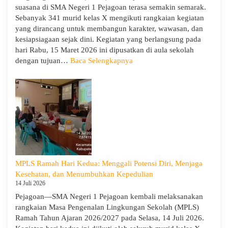
suasana di SMA Negeri 1 Pejagoan terasa semakin semarak.
Cabang
Sebanyak 341 murid kelas X mengikuti rangkaian kegiatan
Dinas
yang dirancang untuk membangun karakter, wawasan, dan
Pendidikan
kesiapsiagaan sejak dini. Kegiatan yang berlangsung pada
Wilayah
hari Rabu, 15 Maret 2026 ini dipusatkan di aula sekolah
IX
:
dengan tujuan…
Baca Selengkapnya
Hari
Ketiga
MPLS:
Meriah
dan
Edukatif
MPLS Ramah Hari Kedua: Menggali Potensi Diri, Menjaga
Kesehatan, dan Menumbuhkan Kepedulian
14 Juli 2026
Pejagoan—SMA Negeri 1 Pejagoan kembali melaksanakan
rangkaian Masa Pengenalan Lingkungan Sekolah (MPLS)
Ramah Tahun Ajaran 2026/2027 pada Selasa, 14 Juli 2026.