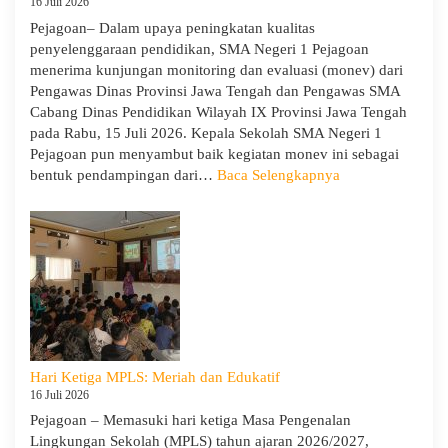
16 Juli 2026
Pejagoan– Dalam upaya peningkatan kualitas
penyelenggaraan pendidikan, SMA Negeri 1 Pejagoan
menerima kunjungan monitoring dan evaluasi (monev) dari
Pengawas Dinas Provinsi Jawa Tengah dan Pengawas SMA
Cabang Dinas Pendidikan Wilayah IX Provinsi Jawa Tengah
pada Rabu, 15 Juli 2026. Kepala Sekolah SMA Negeri 1
Pejagoan pun menyambut baik kegiatan monev ini sebagai
:
bentuk pendampingan dari…
Baca Selengkapnya
SMA
Negeri
1
Pejagoan
Terima
Monitoring
dan
Evaluasi
dari
Hari Ketiga MPLS: Meriah dan Edukatif
Pengawas
16 Juli 2026
Dinas
Pejagoan – Memasuki hari ketiga Masa Pengenalan
Provinsi
Lingkungan Sekolah (MPLS) tahun ajaran 2026/2027,
dan