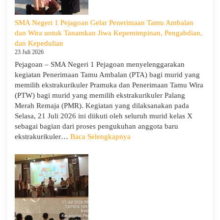
Tua/Wali
Murid
SMA Negeri 1 Pejagoan Gelar Penerimaan Tamu Ambalan
Kelas
dan Wira untuk Tanamkan Jiwa Kepemimpinan, Pengabdian,
X
dan Kepedulian
dan
23 Juli 2026
XII
Pejagoan – SMA Negeri 1 Pejagoan menyelenggarakan
SMAN
kegiatan Penerimaan Tamu Ambalan (PTA) bagi murid yang
1
memilih ekstrakurikuler Pramuka dan Penerimaan Tamu Wira
Pejagoan
(PTW) bagi murid yang memilih ekstrakurikuler Palang
Tahun
Merah Remaja (PMR). Kegiatan yang dilaksanakan pada
Pelajaran
Selasa, 21 Juli 2026 ini diikuti oleh seluruh murid kelas X
2026/2027
sebagai bagian dari proses pengukuhan anggota baru
:
ekstrakurikuler…
Baca Selengkapnya
SMA
Negeri
1
Pejagoan
Gelar
Penerimaan
Tamu
Ambalan