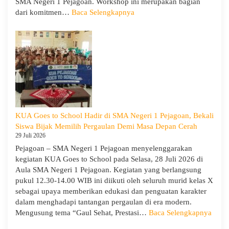
SMA Negeri 1 Pejagoan. Workshop ini merupakan bagian
:
dari komitmen…
Baca Selengkapnya
Siap
Menghadapi
TKA:
SMA
Negeri
1
Pejagoan
Gelar
Workshop
KUA Goes to School Hadir di SMA Negeri 1 Pejagoan, Bekali
Penguatan
Siswa Bijak Memilih Pergaulan Demi Masa Depan Cerah
Kapasitas
29 Juli 2026
Guru
Pejagoan – SMA Negeri 1 Pejagoan menyelenggarakan
kegiatan KUA Goes to School pada Selasa, 28 Juli 2026 di
Aula SMA Negeri 1 Pejagoan. Kegiatan yang berlangsung
pukul 12.30-14.00 WIB ini diikuti oleh seluruh murid kelas X
sebagai upaya memberikan edukasi dan penguatan karakter
dalam menghadapi tantangan pergaulan di era modern.
:
Mengusung tema “Gaul Sehat, Prestasi…
Baca Selengkapnya
KUA