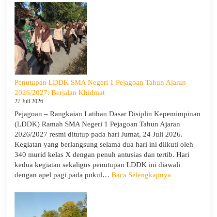
Goes
to
Scho
Hadir
di
SMA
Neger
1
Penutupan LDDK SMA Negeri 1 Pejagoan Tahun Ajaran
Pejag
2026/2027: Berjalan Khidmat
Bekal
27 Juli 2026
Sisw
Pejagoan – Rangkaian Latihan Dasar Disiplin Kepemimpinan
Bijak
(LDDK) Ramah SMA Negeri 1 Pejagoan Tahun Ajaran
Memi
2026/2027 resmi ditutup pada hari Jumat, 24 Juli 2026.
Perga
Kegiatan yang berlangsung selama dua hari ini diikuti oleh
Demi
340 murid kelas X dengan penuh antusias dan tertib. Hari
Masa
kedua kegiatan sekaligus penutupan LDDK ini diawali
Depa
:
dengan apel pagi pada pukul…
Baca Selengkapnya
Cera
Penutupan
LDDK
SMA
Negeri