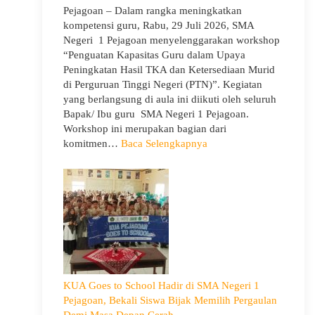
Pejagoan – Dalam rangka meningkatkan
kompetensi guru, Rabu, 29 Juli 2026, SMA
Negeri 1 Pejagoan menyelenggarakan workshop
“Penguatan Kapasitas Guru dalam Upaya
Peningkatan Hasil TKA dan Ketersediaan Murid
di Perguruan Tinggi Negeri (PTN)”. Kegiatan
yang berlangsung di aula ini diikuti oleh seluruh
Bapak/ Ibu guru SMA Negeri 1 Pejagoan.
Workshop ini merupakan bagian dari
:
komitmen…
Baca Selengkapnya
Siap
Menghadapi
TKA:
SMA
Negeri
1
Pejagoan
Gelar
Workshop
KUA Goes to School Hadir di SMA Negeri 1
Penguatan
Pejagoan, Bekali Siswa Bijak Memilih Pergaulan
Kapasitas
Demi Masa Depan Cerah