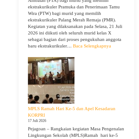
Ambalan (PTA) bagi murid yang memilih
Pejagoan
ekstrakurikuler Pramuka dan Penerimaan Tamu
Tahun
Wira (PTW) bagi murid yang memilih
Pelajaran
ekstrakurikuler Palang Merah Remaja (PMR).
2026/2027
Kegiatan yang dilaksanakan pada Selasa, 21 Juli
2026 ini diikuti oleh seluruh murid kelas X
sebagai bagian dari proses pengukuhan anggota
:
baru ekstrakurikuler…
Baca Selengkapnya
SMA
Negeri
1
Pejagoan
Gelar
Penerimaan
Tamu
Ambalan
dan
MPLS Ramah Hari Ke-5 dan Apel Kesadaran
Wira
KORPRI
untuk
17 Juli 2026
Tanamkan
Pejagoan – Rangkaian kegiatan Masa Pengenalan
Jiwa
Lingkungan Sekolah (MPLS)Ramah hari ke-5
Kepemimpina