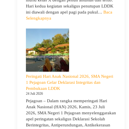
Siswa
Hari kedua kegiatan sekaligus penutupan LDDK
Bijak
ini diawali dengan apel pagi pada pukul…
Baca
Memilih
:
Selengkapnya
Pergaulan
Penutupan
Demi
LDDK
Masa
SMA
Depan
Negeri
Cerah
1
Pejagoan
Tahun
Ajaran
2026/2027:
Peringati Hari Anak Nasional 2026, SMA Negeri
Berjalan
1 Pejagoan Gelar Deklarasi Integritas dan
Khidmat
Pembukaan LDDK
24 Juli 2026
Pejagoan – Dalam rangka memperingati Hari
Anak Nasional (HAN) 2026, Kamis, 23 Juli
2026, SMA Negeri 1 Pejagoan menyelenggarakan
apel peringatan sekaligus Deklarasi Sekolah
Berintegritas, Antiperundungan, Antikekerasan