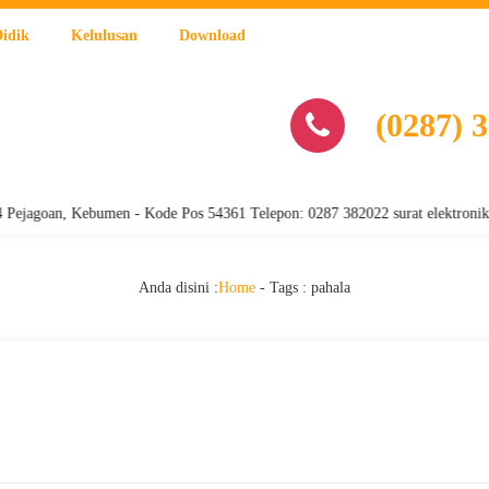
Didik
Kelulusan
Download
(0287) 
goan, Kebumen - Kode Pos 54361 Telepon: 0287 382022 surat elektronik : 
Anda disini :
Home
- Tags :
pahala