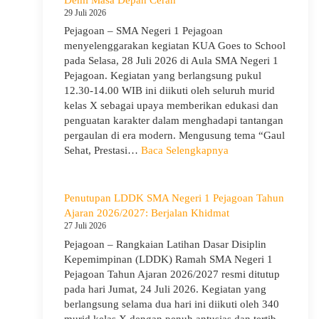
Guru
29 Juli 2026
Pejagoan – SMA Negeri 1 Pejagoan
menyelenggarakan kegiatan KUA Goes to School
pada Selasa, 28 Juli 2026 di Aula SMA Negeri 1
Pejagoan. Kegiatan yang berlangsung pukul
12.30-14.00 WIB ini diikuti oleh seluruh murid
kelas X sebagai upaya memberikan edukasi dan
penguatan karakter dalam menghadapi tantangan
pergaulan di era modern. Mengusung tema “Gaul
:
Sehat, Prestasi…
Baca Selengkapnya
KUA
Goes
to
Penutupan LDDK SMA Negeri 1 Pejagoan Tahun
School
Ajaran 2026/2027: Berjalan Khidmat
Hadir
27 Juli 2026
di
Pejagoan – Rangkaian Latihan Dasar Disiplin
SMA
Kepemimpinan (LDDK) Ramah SMA Negeri 1
Negeri
Pejagoan Tahun Ajaran 2026/2027 resmi ditutup
1
pada hari Jumat, 24 Juli 2026. Kegiatan yang
Pejagoan,
berlangsung selama dua hari ini diikuti oleh 340
Bekali
murid kelas X dengan penuh antusias dan tertib.