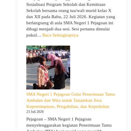
Sosialisasi Program Sekolah dan Kemitraan
Sekolah bersama orang tua/wali murid kelas X
dan XII pada Rabu, 22 Juli 2026. Kegiatan yang
berlangsung di aula SMA Negeri 1 Pejagoan ini
dibagi menjadi dua sesi. Sesi pertama dimulai
:
pukul…
Baca Selengkapnya
Sosialisasi
Program
Sekolah
dan
Kemitraan
Bersama
Orang
Tua/Wali
Murid
SMA Negeri 1 Pejagoan Gelar Penerimaan Tamu
Kelas
Ambalan dan Wira untuk Tanamkan Jiwa
X
Kepemimpinan, Pengabdian, dan Kepedulian
dan
23 Juli 2026
XII
Pejagoan – SMA Negeri 1 Pejagoan
SMAN
menyelenggarakan kegiatan Penerimaan Tamu
1