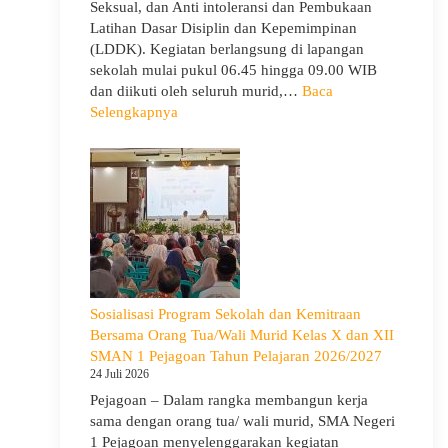
Seksual, dan Anti intoleransi dan Pembukaan
Latihan Dasar Disiplin dan Kepemimpinan
(LDDK). Kegiatan berlangsung di lapangan
sekolah mulai pukul 06.45 hingga 09.00 WIB
dan diikuti oleh seluruh murid,…
Baca
:
Selengkapnya
Peringati
Hari
Anak
Nasional
2026,
SMA
Negeri
1
Pejagoan
Sosialisasi Program Sekolah dan Kemitraan
Gelar
Bersama Orang Tua/Wali Murid Kelas X dan XII
Deklarasi
SMAN 1 Pejagoan Tahun Pelajaran 2026/2027
Integritas
24 Juli 2026
dan
Pejagoan – Dalam rangka membangun kerja
Pembukaan
sama dengan orang tua/ wali murid, SMA Negeri
LDDK
1 Pejagoan menyelenggarakan kegiatan