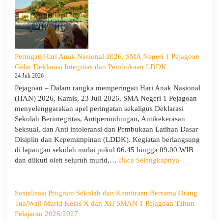
1
Pejagoan
Tahun
Ajaran
2026/2027:
Peringati Hari Anak Nasional 2026, SMA Negeri 1 Pejagoan
Berjalan
Gelar Deklarasi Integritas dan Pembukaan LDDK
Khidmat
24 Juli 2026
Pejagoan – Dalam rangka memperingati Hari Anak Nasional
(HAN) 2026, Kamis, 23 Juli 2026, SMA Negeri 1 Pejagoan
menyelenggarakan apel peringatan sekaligus Deklarasi
Sekolah Berintegritas, Antiperundungan, Antikekerasan
Seksual, dan Anti intoleransi dan Pembukaan Latihan Dasar
Disiplin dan Kepemimpinan (LDDK). Kegiatan berlangsung
di lapangan sekolah mulai pukul 06.45 hingga 09.00 WIB
:
dan diikuti oleh seluruh murid,…
Baca Selengkapnya
Peringati
Hari
Anak
Sosialisasi Program Sekolah dan Kemitraan Bersama Orang
Nasional
Tua/Wali Murid Kelas X dan XII SMAN 1 Pejagoan Tahun
2026,
Pelajaran 2026/2027