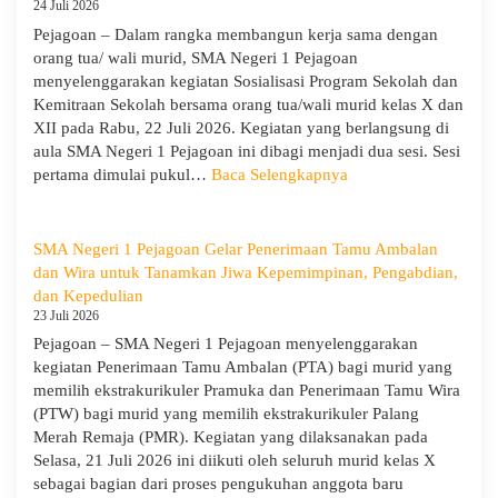
SMA
24 Juli 2026
Negeri
Pejagoan – Dalam rangka membangun kerja sama dengan
1
orang tua/ wali murid, SMA Negeri 1 Pejagoan
Pejagoan
menyelenggarakan kegiatan Sosialisasi Program Sekolah dan
Gelar
Kemitraan Sekolah bersama orang tua/wali murid kelas X dan
Deklarasi
XII pada Rabu, 22 Juli 2026. Kegiatan yang berlangsung di
Integritas
aula SMA Negeri 1 Pejagoan ini dibagi menjadi dua sesi. Sesi
dan
:
pertama dimulai pukul…
Baca Selengkapnya
Pembukaan
Sosialisasi
LDDK
Program
Sekolah
SMA Negeri 1 Pejagoan Gelar Penerimaan Tamu Ambalan
dan
dan Wira untuk Tanamkan Jiwa Kepemimpinan, Pengabdian,
Kemitraan
dan Kepedulian
Bersama
23 Juli 2026
Orang
Pejagoan – SMA Negeri 1 Pejagoan menyelenggarakan
Tua/Wali
kegiatan Penerimaan Tamu Ambalan (PTA) bagi murid yang
Murid
memilih ekstrakurikuler Pramuka dan Penerimaan Tamu Wira
Kelas
(PTW) bagi murid yang memilih ekstrakurikuler Palang
X
Merah Remaja (PMR). Kegiatan yang dilaksanakan pada
dan
Selasa, 21 Juli 2026 ini diikuti oleh seluruh murid kelas X
XII
sebagai bagian dari proses pengukuhan anggota baru