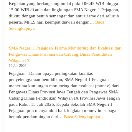
KORPRI
Kegiatan yang berlangsung mulai pukul 06.45 WIB hingga
15.00 WIB di aula dan lingkungan SMA Negeri 1 Pejagoan,
diikuti dengan penuh semangat dan antusiasme dari seluruh
peserta. MPLS hari keempat diawali dengan…
Baca
:
Selengkapnya
MPLS
Ramah
Hari
SMA Negeri 1 Pejagoan Terima Monitoring dan Evaluasi dari
Keempat
Pengawas Dinas Provinsi dan Cabang Dinas Pendidikan
:
Wilayah IX
Menumbuhkan
16 Juli 2026
Karakter,
Pejagoan– Dalam upaya peningkatan kualitas
Wawasan,
penyelenggaraan pendidikan, SMA Negeri 1 Pejagoan
dan
menerima kunjungan monitoring dan evaluasi (monev) dari
Kepedulian
Pengawas Dinas Provinsi Jawa Tengah dan Pengawas SMA
Lingkungan
Cabang Dinas Pendidikan Wilayah IX Provinsi Jawa Tengah
pada Rabu, 15 Juli 2026. Kepala Sekolah SMA Negeri 1
Pejagoan pun menyambut baik kegiatan monev ini sebagai
:
bentuk pendampingan dari…
Baca Selengkapnya
SMA
Negeri