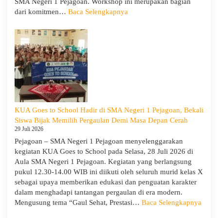
SMA Negeri 1 Pejagoan. Workshop ini merupakan bagian
:
dari komitmen…
Baca Selengkapnya
Siap
Menghadapi
TKA:
SMA
Negeri
1
Pejagoan
Gelar
Workshop
KUA Goes to School Hadir di SMA Negeri 1 Pejagoan, Bekali
Penguatan
Siswa Bijak Memilih Pergaulan Demi Masa Depan Cerah
Kapasitas
29 Juli 2026
Guru
Pejagoan – SMA Negeri 1 Pejagoan menyelenggarakan
kegiatan KUA Goes to School pada Selasa, 28 Juli 2026 di
Aula SMA Negeri 1 Pejagoan. Kegiatan yang berlangsung
pukul 12.30-14.00 WIB ini diikuti oleh seluruh murid kelas X
sebagai upaya memberikan edukasi dan penguatan karakter
dalam menghadapi tantangan pergaulan di era modern.
:
Mengusung tema “Gaul Sehat, Prestasi…
Baca Selengkapnya
KUA