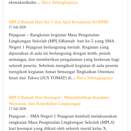
SMAN
:
ekstrakurikuler…
Baca Selengkapnya
1
SMA
Pejagoan
Negeri
Tahun
1
MPLS Ramah Hari Ke-5 dan Apel Kesadaran KORPRI
Pelajaran
Pejagoan
17 Juli 2026
2026/2027
Gelar
Pejagoan – Rangkaian kegiatan Masa Pengenalan
Penerimaan
Lingkungan Sekolah (MPLS)Ramah hari ke-5 yang SMA
Tamu
Negeri 1 Pejagoan berlangsung meriah. Kegiatan yang
Ambalan
dipusatkan di aula ini berlangsung dengan tertib, penuh
dan
semangat, dan memberikan pengalaman yang berkesan bagi
Wira
seluruh peserta. Sebelum mengikuti kegiatan di aula peserta
untuk
mengikuti kegiatan Jumat Semangat Tingkatkan Orientasi
Tanamkan
:
Iman dan Takwa (JUS TOMAT) di…
Baca Selengkapnya
Jiwa
MPLS
Kepemimpinan,
Ramah
Pengabdian,
Hari
MPLS Ramah Hari Keempat : Menumbuhkan Karakter,
dan
Ke-
Wawasan, dan Kepedulian Lingkungan
Kepedulian
5
17 Juli 2026
dan
Pejagoan – SMA Negeri 1 Pejagoan kembali melaksanakan
Apel
rangkaian Masa Pengenalan Lingkungan Sekolah (MPLS)
Kesadara
hari keempat yang diikuti oleh seluruh murid kelas X.