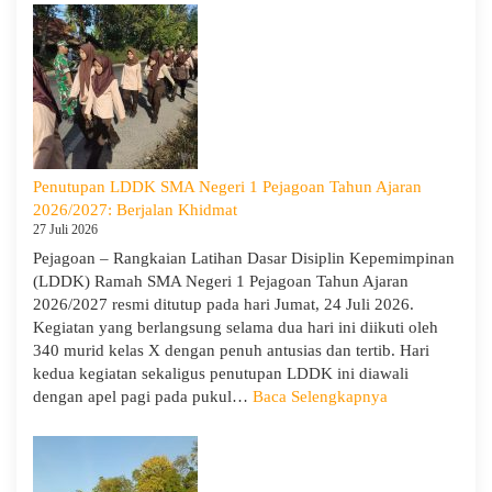
Goes
to
Scho
Hadir
di
SMA
Neger
1
Penutupan LDDK SMA Negeri 1 Pejagoan Tahun Ajaran
Pejag
2026/2027: Berjalan Khidmat
Bekal
27 Juli 2026
Sisw
Pejagoan – Rangkaian Latihan Dasar Disiplin Kepemimpinan
Bijak
(LDDK) Ramah SMA Negeri 1 Pejagoan Tahun Ajaran
Memi
2026/2027 resmi ditutup pada hari Jumat, 24 Juli 2026.
Perga
Kegiatan yang berlangsung selama dua hari ini diikuti oleh
Demi
340 murid kelas X dengan penuh antusias dan tertib. Hari
Masa
kedua kegiatan sekaligus penutupan LDDK ini diawali
Depa
:
dengan apel pagi pada pukul…
Baca Selengkapnya
Cera
Penutupan
LDDK
SMA
Negeri