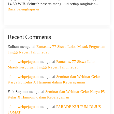
14.30 WIB. Seluruh peserta mengikuti setiap rangkaian…
:
Baca Selengkapnya
MPLS
Ramah
Hari
Kedua:
Recent Comments
Menggali
Potensi
Diri,
Zulhan
mengenai
Fantastis, 77 Siswa Lolos Masuk Perguruan
Menjaga
Tinggi Negeri Tahun 2025
Kesehatan,
adminwebpejagoan
mengenai
Fantastis, 77 Siswa Lolos
dan
Masuk Perguruan Tinggi Negeri Tahun 2025
Menumbuhkan
Kepedulian
adminwebpejagoan
mengenai
Seminar dan Webinar Gelar
Karya P5 Kelas X Harmoni dalam Keberagaman
Faik Sarjono
mengenai
Seminar dan Webinar Gelar Karya P5
Kelas X Harmoni dalam Keberagaman
adminwebpejagoan
mengenai
PARADE KULTUM DI JUS
TOMAT