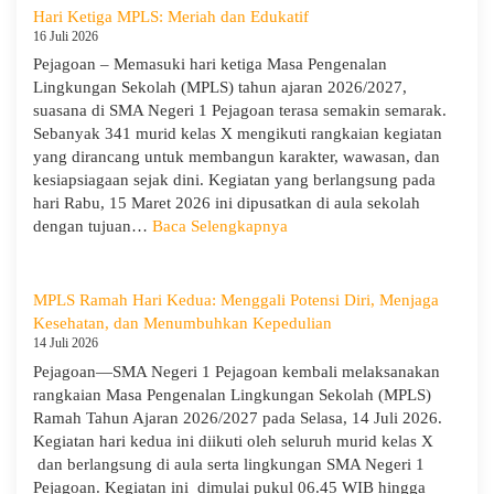
1
Hari Ketiga MPLS: Meriah dan Edukatif
Pejagoan
16 Juli 2026
Terima
Pejagoan – Memasuki hari ketiga Masa Pengenalan
Monitoring
Lingkungan Sekolah (MPLS) tahun ajaran 2026/2027,
dan
suasana di SMA Negeri 1 Pejagoan terasa semakin semarak.
Evaluasi
Sebanyak 341 murid kelas X mengikuti rangkaian kegiatan
dari
yang dirancang untuk membangun karakter, wawasan, dan
Pengawas
kesiapsiagaan sejak dini. Kegiatan yang berlangsung pada
Dinas
hari Rabu, 15 Maret 2026 ini dipusatkan di aula sekolah
Provinsi
:
dengan tujuan…
Baca Selengkapnya
dan
Hari
Cabang
Ketiga
Dinas
MPLS:
MPLS Ramah Hari Kedua: Menggali Potensi Diri, Menjaga
Pendidikan
Meriah
Kesehatan, dan Menumbuhkan Kepedulian
Wilayah
dan
14 Juli 2026
IX
Edukatif
Pejagoan—SMA Negeri 1 Pejagoan kembali melaksanakan
rangkaian Masa Pengenalan Lingkungan Sekolah (MPLS)
Ramah Tahun Ajaran 2026/2027 pada Selasa, 14 Juli 2026.
Kegiatan hari kedua ini diikuti oleh seluruh murid kelas X
dan berlangsung di aula serta lingkungan SMA Negeri 1
Pejagoan. Kegiatan ini dimulai pukul 06.45 WIB hingga