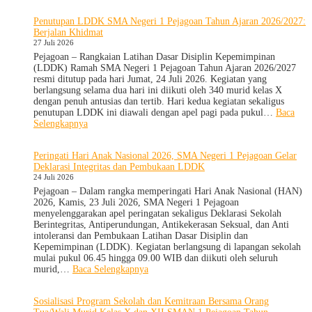
Goes
Penutupan LDDK SMA Negeri 1 Pejagoan Tahun Ajaran 2026/2027:
to
Berjalan Khidmat
School
27 Juli 2026
Hadir
di
Pejagoan – Rangkaian Latihan Dasar Disiplin Kepemimpinan
SMA
(LDDK) Ramah SMA Negeri 1 Pejagoan Tahun Ajaran 2026/2027
Negeri
resmi ditutup pada hari Jumat, 24 Juli 2026. Kegiatan yang
1
berlangsung selama dua hari ini diikuti oleh 340 murid kelas X
Pejagoan,
dengan penuh antusias dan tertib. Hari kedua kegiatan sekaligus
Bekali
penutupan LDDK ini diawali dengan apel pagi pada pukul…
Baca
Siswa
:
Selengkapnya
Bijak
Penutupan
Memilih
LDDK
Peringati Hari Anak Nasional 2026, SMA Negeri 1 Pejagoan Gelar
Pergaulan
SMA
Deklarasi Integritas dan Pembukaan LDDK
Demi
Negeri
24 Juli 2026
Masa
1
Depan
Pejagoan
Pejagoan – Dalam rangka memperingati Hari Anak Nasional (HAN)
Cerah
Tahun
2026, Kamis, 23 Juli 2026, SMA Negeri 1 Pejagoan
Ajaran
menyelenggarakan apel peringatan sekaligus Deklarasi Sekolah
2026/2027:
Berintegritas, Antiperundungan, Antikekerasan Seksual, dan Anti
Berjalan
intoleransi dan Pembukaan Latihan Dasar Disiplin dan
Khidmat
Kepemimpinan (LDDK). Kegiatan berlangsung di lapangan sekolah
mulai pukul 06.45 hingga 09.00 WIB dan diikuti oleh seluruh
:
murid,…
Baca Selengkapnya
Peringati
Hari
Sosialisasi Program Sekolah dan Kemitraan Bersama Orang
Anak