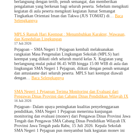
Ambalan
berlangsung dengan tertib, penuh semangat, dan memberikan
dan
pengalaman yang berkesan bagi seluruh peserta. Sebelum mengikuti
Wira
kegiatan di aula peserta mengikuti kegiatan Jumat Semangat
untuk
Tingkatkan Orientasi Iman dan Takwa (JUS TOMAT) di…
Baca
Tanamkan
:
Selengkapnya
Jiwa
MPLS
Kepemimpinan,
Ramah
MPLS Ramah Hari Keempat : Menumbuhkan Karakter, Wawasan,
Pengabdian,
Hari
dan Kepedulian Lingkungan
dan
Ke-
17 Juli 2026
Kepedulian
5
dan
Pejagoan – SMA Negeri 1 Pejagoan kembali melaksanakan
Apel
rangkaian Masa Pengenalan Lingkungan Sekolah (MPLS) hari
Kesadaran
keempat yang diikuti oleh seluruh murid kelas X. Kegiatan yang
KORPRI
berlangsung mulai pukul 06.45 WIB hingga 15.00 WIB di aula dan
lingkungan SMA Negeri 1 Pejagoan, diikuti dengan penuh semangat
dan antusiasme dari seluruh peserta. MPLS hari keempat diawali
:
dengan…
Baca Selengkapnya
MPLS
Ramah
SMA Negeri 1 Pejagoan Terima Monitoring dan Evaluasi dari
Hari
Pengawas Dinas Provinsi dan Cabang Dinas Pendidikan Wilayah IX
Keempat
16 Juli 2026
:
Menumbuhkan
Pejagoan– Dalam upaya peningkatan kualitas penyelenggaraan
Karakter,
pendidikan, SMA Negeri 1 Pejagoan menerima kunjungan
Wawasan,
monitoring dan evaluasi (monev) dari Pengawas Dinas Provinsi Jawa
dan
Tengah dan Pengawas SMA Cabang Dinas Pendidikan Wilayah IX
Kepedulian
Provinsi Jawa Tengah pada Rabu, 15 Juli 2026. Kepala Sekolah
Lingkungan
SMA Negeri 1 Pejagoan pun menyambut baik kegiatan monev ini