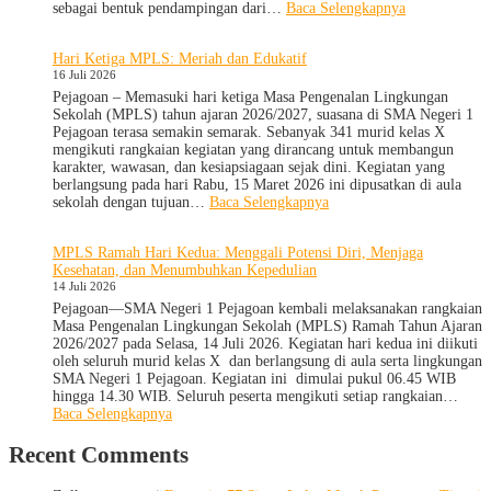
:
sebagai bentuk pendampingan dari…
Baca Selengkapnya
SMA
Negeri
Hari Ketiga MPLS: Meriah dan Edukatif
1
16 Juli 2026
Pejagoan
Terima
Pejagoan – Memasuki hari ketiga Masa Pengenalan Lingkungan
Monitoring
Sekolah (MPLS) tahun ajaran 2026/2027, suasana di SMA Negeri 1
dan
Pejagoan terasa semakin semarak. Sebanyak 341 murid kelas X
Evaluasi
mengikuti rangkaian kegiatan yang dirancang untuk membangun
dari
karakter, wawasan, dan kesiapsiagaan sejak dini. Kegiatan yang
Pengawas
berlangsung pada hari Rabu, 15 Maret 2026 ini dipusatkan di aula
Dinas
:
sekolah dengan tujuan…
Baca Selengkapnya
Provinsi
Hari
dan
Ketiga
MPLS Ramah Hari Kedua: Menggali Potensi Diri, Menjaga
Cabang
MPLS:
Kesehatan, dan Menumbuhkan Kepedulian
Dinas
Meriah
14 Juli 2026
Pendidikan
dan
Wilayah
Edukatif
Pejagoan—SMA Negeri 1 Pejagoan kembali melaksanakan rangkaian
IX
Masa Pengenalan Lingkungan Sekolah (MPLS) Ramah Tahun Ajaran
2026/2027 pada Selasa, 14 Juli 2026. Kegiatan hari kedua ini diikuti
oleh seluruh murid kelas X dan berlangsung di aula serta lingkungan
SMA Negeri 1 Pejagoan. Kegiatan ini dimulai pukul 06.45 WIB
hingga 14.30 WIB. Seluruh peserta mengikuti setiap rangkaian…
:
Baca Selengkapnya
MPLS
Ramah
Recent Comments
Hari
Kedua: