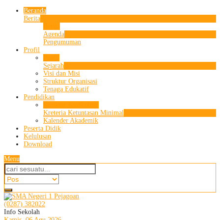
Beranda
Berita
Berita
Agenda
Pengumuman
Profil
Profil
Sejarah
Visi dan Misi
Struktur Organisasi
Tenaga Edukatif
Pendidikan
Struktur Kurikulum
Kreteria Ketuntasan Minimal
Kalender Akademik
Peserta Didik
Kelulusan
Download
Menu
(0287) 382022
Info Sekolah
Kamis, 06 Agu 2026