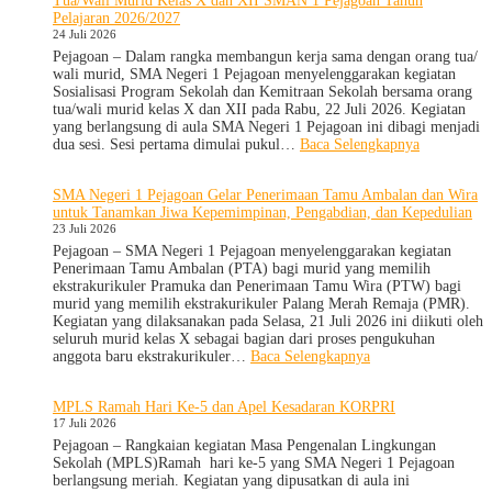
Tua/Wali Murid Kelas X dan XII SMAN 1 Pejagoan Tahun
Nasional
Pelajaran 2026/2027
2026,
24 Juli 2026
SMA
Negeri
Pejagoan – Dalam rangka membangun kerja sama dengan orang tua/
1
wali murid, SMA Negeri 1 Pejagoan menyelenggarakan kegiatan
Pejagoan
Sosialisasi Program Sekolah dan Kemitraan Sekolah bersama orang
Gelar
tua/wali murid kelas X dan XII pada Rabu, 22 Juli 2026. Kegiatan
Deklarasi
yang berlangsung di aula SMA Negeri 1 Pejagoan ini dibagi menjadi
Integritas
:
dua sesi. Sesi pertama dimulai pukul…
Baca Selengkapnya
dan
Sosialisasi
Pembukaan
Program
SMA Negeri 1 Pejagoan Gelar Penerimaan Tamu Ambalan dan Wira
LDDK
Sekolah
untuk Tanamkan Jiwa Kepemimpinan, Pengabdian, dan Kepedulian
dan
23 Juli 2026
Kemitraan
Bersama
Pejagoan – SMA Negeri 1 Pejagoan menyelenggarakan kegiatan
Orang
Penerimaan Tamu Ambalan (PTA) bagi murid yang memilih
Tua/Wali
ekstrakurikuler Pramuka dan Penerimaan Tamu Wira (PTW) bagi
Murid
murid yang memilih ekstrakurikuler Palang Merah Remaja (PMR).
Kelas
Kegiatan yang dilaksanakan pada Selasa, 21 Juli 2026 ini diikuti oleh
X
seluruh murid kelas X sebagai bagian dari proses pengukuhan
dan
:
anggota baru ekstrakurikuler…
Baca Selengkapnya
XII
SMA
SMAN
Negeri
MPLS Ramah Hari Ke-5 dan Apel Kesadaran KORPRI
1
1
17 Juli 2026
Pejagoan
Pejagoan
Tahun
Gelar
Pejagoan – Rangkaian kegiatan Masa Pengenalan Lingkungan
Pelajaran
Penerimaan
Sekolah (MPLS)Ramah hari ke-5 yang SMA Negeri 1 Pejagoan
2026/2027
Tamu
berlangsung meriah. Kegiatan yang dipusatkan di aula ini