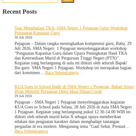
Recent Posts
Siap Menghadapi TKA: SMA Negeri 1 Pejagoan Gelar Workshop
Penguatan Kapasitas Guru
30 Juli 2026
Pejagoan – Dalam rangka meningkatkan kompetensi guru, Rabu, 29
Juli 2026, SMA Negeri 1 Pejagoan menyelenggarakan workshop
“Penguatan Kapasitas Guru dalam Upaya Peningkatan Hasil TKA
dan Ketersediaan Murid di Perguruan Tinggi Negeri (PTN)”.
Kegiatan yang berlangsung di aula ini diikuti oleh seluruh Bapak/
Ibu guru SMA Negeri 1 Pejagoan. Workshop ini merupakan bagian
:
dari komitmen…
Baca Selengkapnya
Siap
Menghadapi
KUA Goes to School Hadir di SMA Negeri 1 Pejagoan, Bekali Siswa
TKA:
Bijak Memilih Pergaulan Demi Masa Depan Cerah
SMA
29 Juli 2026
Negeri
1
Pejagoan – SMA Negeri 1 Pejagoan menyelenggarakan kegiatan
Pejagoan
KUA Goes to School pada Selasa, 28 Juli 2026 di Aula SMA Negeri
Gelar
1 Pejagoan. Kegiatan yang berlangsung pukul 12.30-14.00 WIB ini
Workshop
diikuti oleh seluruh murid kelas X sebagai upaya memberikan
Penguatan
edukasi dan penguatan karakter dalam menghadapi tantangan
Kapasitas
pergaulan di era modern. Mengusung tema “Gaul Sehat, Prestasi…
Guru
:
Baca Selengkapnya
KUA