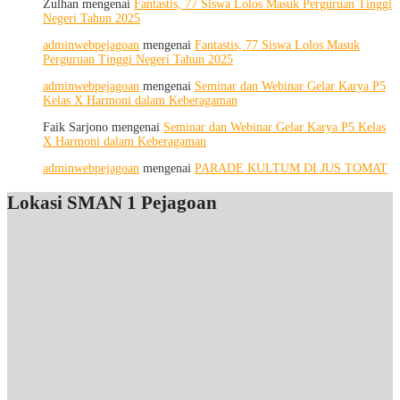
Zulhan
mengenai
Fantastis, 77 Siswa Lolos Masuk Perguruan Tinggi
Menggali
Negeri Tahun 2025
Potensi
Diri,
adminwebpejagoan
mengenai
Fantastis, 77 Siswa Lolos Masuk
Menjaga
Perguruan Tinggi Negeri Tahun 2025
Kesehatan,
dan
adminwebpejagoan
mengenai
Seminar dan Webinar Gelar Karya P5
Menumbuhkan
Kelas X Harmoni dalam Keberagaman
Kepedulian
Faik Sarjono
mengenai
Seminar dan Webinar Gelar Karya P5 Kelas
X Harmoni dalam Keberagaman
adminwebpejagoan
mengenai
PARADE KULTUM DI JUS TOMAT
Lokasi SMAN 1 Pejagoan