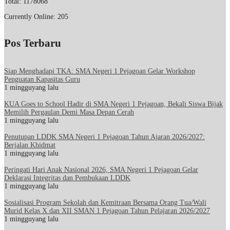
Total: 1178068
Currently Online: 205
Pos Terbaru
Siap Menghadapi TKA: SMA Negeri 1 Pejagoan Gelar Workshop
Penguatan Kapasitas Guru
1 mingguyang lalu
KUA Goes to School Hadir di SMA Negeri 1 Pejagoan, Bekali Siswa Bijak
Memilih Pergaulan Demi Masa Depan Cerah
1 mingguyang lalu
Penutupan LDDK SMA Negeri 1 Pejagoan Tahun Ajaran 2026/2027:
Berjalan Khidmat
1 mingguyang lalu
Peringati Hari Anak Nasional 2026, SMA Negeri 1 Pejagoan Gelar
Deklarasi Integritas dan Pembukaan LDDK
1 mingguyang lalu
Sosialisasi Program Sekolah dan Kemitraan Bersama Orang Tua/Wali
Murid Kelas X dan XII SMAN 1 Pejagoan Tahun Pelajaran 2026/2027
1 mingguyang lalu