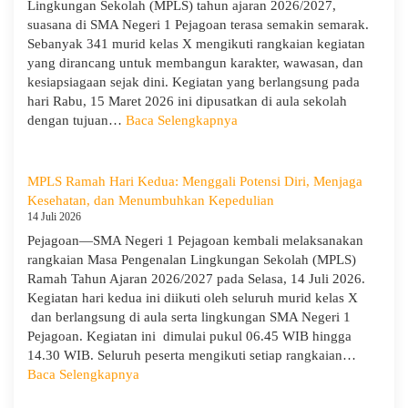
Lingkungan Sekolah (MPLS) tahun ajaran 2026/2027,
dan
suasana di SMA Negeri 1 Pejagoan terasa semakin semarak.
Evaluasi
Sebanyak 341 murid kelas X mengikuti rangkaian kegiatan
dari
yang dirancang untuk membangun karakter, wawasan, dan
Pengawas
kesiapsiagaan sejak dini. Kegiatan yang berlangsung pada
Dinas
hari Rabu, 15 Maret 2026 ini dipusatkan di aula sekolah
Provinsi
:
dengan tujuan…
Baca Selengkapnya
dan
Hari
Cabang
Ketiga
Dinas
MPLS:
MPLS Ramah Hari Kedua: Menggali Potensi Diri, Menjaga
Pendidikan
Meriah
Kesehatan, dan Menumbuhkan Kepedulian
Wilayah
dan
14 Juli 2026
IX
Edukatif
Pejagoan—SMA Negeri 1 Pejagoan kembali melaksanakan
rangkaian Masa Pengenalan Lingkungan Sekolah (MPLS)
Ramah Tahun Ajaran 2026/2027 pada Selasa, 14 Juli 2026.
Kegiatan hari kedua ini diikuti oleh seluruh murid kelas X
dan berlangsung di aula serta lingkungan SMA Negeri 1
Pejagoan. Kegiatan ini dimulai pukul 06.45 WIB hingga
14.30 WIB. Seluruh peserta mengikuti setiap rangkaian…
:
Baca Selengkapnya
MPLS