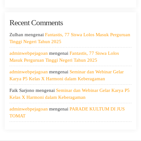
Ramah
Hari
Kedua:
Recent Comments
Menggali
Potensi
Diri,
Zulhan
mengenai
Fantastis, 77 Siswa Lolos Masuk Perguruan
Menjaga
Tinggi Negeri Tahun 2025
Kesehatan,
adminwebpejagoan
mengenai
Fantastis, 77 Siswa Lolos
dan
Masuk Perguruan Tinggi Negeri Tahun 2025
Menumbuhkan
Kepedulian
adminwebpejagoan
mengenai
Seminar dan Webinar Gelar
Karya P5 Kelas X Harmoni dalam Keberagaman
Faik Sarjono
mengenai
Seminar dan Webinar Gelar Karya P5
Kelas X Harmoni dalam Keberagaman
adminwebpejagoan
mengenai
PARADE KULTUM DI JUS
TOMAT