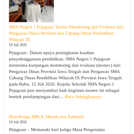
Menumbuhkan
Karakter,
Wawasan,
dan
SMA Negeri 1 Pejagoan Terima Monitoring dan Evaluasi dari
Kepedulian
Pengawas Dinas Provinsi dan Cabang Dinas Pendidikan
Lingkungan
Wilayah IX
16 Juli 2026
Pejagoan– Dalam upaya peningkatan kualitas
penyelenggaraan pendidikan, SMA Negeri 1 Pejagoan
menerima kunjungan monitoring dan evaluasi (monev) dari
Pengawas Dinas Provinsi Jawa Tengah dan Pengawas SMA
Cabang Dinas Pendidikan Wilayah IX Provinsi Jawa Tengah
pada Rabu, 15 Juli 2026. Kepala Sekolah SMA Negeri 1
Pejagoan pun menyambut baik kegiatan monev ini sebagai
:
bentuk pendampingan dari…
Baca Selengkapnya
SMA
Negeri
1
Hari Ketiga MPLS: Meriah dan Edukatif
Pejagoan
16 Juli 2026
Terima
Pejagoan – Memasuki hari ketiga Masa Pengenalan
Monitoring