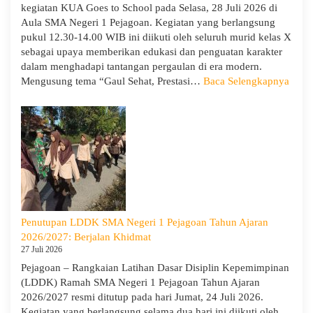
kegiatan KUA Goes to School pada Selasa, 28 Juli 2026 di
Aula SMA Negeri 1 Pejagoan. Kegiatan yang berlangsung
pukul 12.30-14.00 WIB ini diikuti oleh seluruh murid kelas X
sebagai upaya memberikan edukasi dan penguatan karakter
dalam menghadapi tantangan pergaulan di era modern.
:
Mengusung tema “Gaul Sehat, Prestasi…
Baca Selengkapnya
KUA
Goes
to
Scho
Hadir
di
SMA
Neger
1
Penutupan LDDK SMA Negeri 1 Pejagoan Tahun Ajaran
Pejag
2026/2027: Berjalan Khidmat
Bekal
27 Juli 2026
Sisw
Pejagoan – Rangkaian Latihan Dasar Disiplin Kepemimpinan
Bijak
(LDDK) Ramah SMA Negeri 1 Pejagoan Tahun Ajaran
Memi
2026/2027 resmi ditutup pada hari Jumat, 24 Juli 2026.
Perga
Kegiatan yang berlangsung selama dua hari ini diikuti oleh