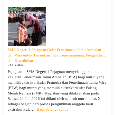
Sosialisasi
Program
Sekolah
dan
Kemitraan
Bersama
Orang
Tua/Wali
Murid
SMA Negeri 1 Pejagoan Gelar Penerimaan Tamu Ambalan
Kelas
dan Wira untuk Tanamkan Jiwa Kepemimpinan, Pengabdian,
X
dan Kepedulian
dan
23 Juli 2026
XII
Pejagoan – SMA Negeri 1 Pejagoan menyelenggarakan
SMAN
kegiatan Penerimaan Tamu Ambalan (PTA) bagi murid yang
1
memilih ekstrakurikuler Pramuka dan Penerimaan Tamu Wira
Pejagoan
(PTW) bagi murid yang memilih ekstrakurikuler Palang
Tahun
Merah Remaja (PMR). Kegiatan yang dilaksanakan pada
Pelajaran
Selasa, 21 Juli 2026 ini diikuti oleh seluruh murid kelas X
2026/2027
sebagai bagian dari proses pengukuhan anggota baru
:
ekstrakurikuler…
Baca Selengkapnya
SMA