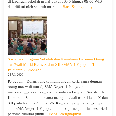
di lapangan sekolah mulai pukul 06.45 hingga 09.00 WIB
:
dan diikuti oleh seluruh murid,…
Baca Selengkapnya
Peringati
Hari
Anak
Nasional
2026,
SMA
Negeri
1
Pejagoan
Sosialisasi Program Sekolah dan Kemitraan Bersama Orang
Gelar
Tua/Wali Murid Kelas X dan XII SMAN 1 Pejagoan Tahun
Deklarasi
Pelajaran 2026/2027
Integritas
24 Juli 2026
dan
Pejagoan – Dalam rangka membangun kerja sama dengan
Pembukaan
orang tua/ wali murid, SMA Negeri 1 Pejagoan
LDDK
menyelenggarakan kegiatan Sosialisasi Program Sekolah dan
Kemitraan Sekolah bersama orang tua/wali murid kelas X dan
XII pada Rabu, 22 Juli 2026. Kegiatan yang berlangsung di
aula SMA Negeri 1 Pejagoan ini dibagi menjadi dua sesi. Sesi
:
pertama dimulai pukul…
Baca Selengkapnya