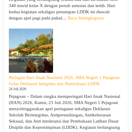
Demi
340 murid kelas X dengan penuh antusias dan tertib. Hari
Masa
kedua kegiatan sekaligus penutupan LDDK ini diawali
Depa
:
dengan apel pagi pada pukul…
Baca Selengkapnya
Cera
Penutupan
LDDK
SMA
Negeri
1
Pejagoan
Tahun
Ajaran
2026/2027:
Peringati Hari Anak Nasional 2026, SMA Negeri 1 Pejagoan
Berjalan
Gelar Deklarasi Integritas dan Pembukaan LDDK
Khidmat
24 Juli 2026
Pejagoan – Dalam rangka memperingati Hari Anak Nasional
(HAN) 2026, Kamis, 23 Juli 2026, SMA Negeri 1 Pejagoan
menyelenggarakan apel peringatan sekaligus Deklarasi
Sekolah Berintegritas, Antiperundungan, Antikekerasan
Seksual, dan Anti intoleransi dan Pembukaan Latihan Dasar
Disiplin dan Kepemimpinan (LDDK). Kegiatan berlangsung