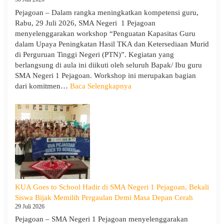
Pejagoan – Dalam rangka meningkatkan kompetensi guru,
Rabu, 29 Juli 2026, SMA Negeri 1 Pejagoan
menyelenggarakan workshop “Penguatan Kapasitas Guru
dalam Upaya Peningkatan Hasil TKA dan Ketersediaan Murid
di Perguruan Tinggi Negeri (PTN)”. Kegiatan yang
berlangsung di aula ini diikuti oleh seluruh Bapak/ Ibu guru
SMA Negeri 1 Pejagoan. Workshop ini merupakan bagian
:
dari komitmen…
Baca Selengkapnya
Siap
Menghadapi
TKA:
SMA
Negeri
1
Pejagoan
Gelar
Workshop
KUA Goes to School Hadir di SMA Negeri 1 Pejagoan, Bekali
Penguatan
Siswa Bijak Memilih Pergaulan Demi Masa Depan Cerah
Kapasitas
29 Juli 2026
Guru
Pejagoan – SMA Negeri 1 Pejagoan menyelenggarakan