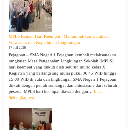
Ke-
5
dan
Apel
Kesadara
KORPRI
MPLS Ramah Hari Keempat : Menumbuhkan Karakter,
Wawasan, dan Kepedulian Lingkungan
17 Juli 2026
Pejagoan – SMA Negeri 1 Pejagoan kembali melaksanakan
rangkaian Masa Pengenalan Lingkungan Sekolah (MPLS)
hari keempat yang diikuti oleh seluruh murid kelas X.
Kegiatan yang berlangsung mulai pukul 06.45 WIB hingga
15.00 WIB di aula dan lingkungan SMA Negeri 1 Pejagoan,
diikuti dengan penuh semangat dan antusiasme dari seluruh
peserta. MPLS hari keempat diawali dengan…
Baca
:
Selengkapnya
MPLS
Ramah
Hari
Keempat
: