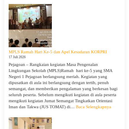
Negeri
1
Pejagoan
Gelar
Penerimaan
Tamu
Ambalan
dan
MPLS Ramah Hari Ke-5 dan Apel Kesadaran KORPRI
Wira
17 Juli 2026
untuk
Pejagoan – Rangkaian kegiatan Masa Pengenalan
Tanamkan
Lingkungan Sekolah (MPLS)Ramah hari ke-5 yang SMA
Jiwa
Negeri 1 Pejagoan berlangsung meriah. Kegiatan yang
Kepemimpinan,
dipusatkan di aula ini berlangsung dengan tertib, penuh
Pengabdian,
semangat, dan memberikan pengalaman yang berkesan bagi
dan
seluruh peserta. Sebelum mengikuti kegiatan di aula peserta
Kepedulian
mengikuti kegiatan Jumat Semangat Tingkatkan Orientasi
:
Iman dan Takwa (JUS TOMAT) di…
Baca Selengkapnya
MPLS
Ramah
Hari