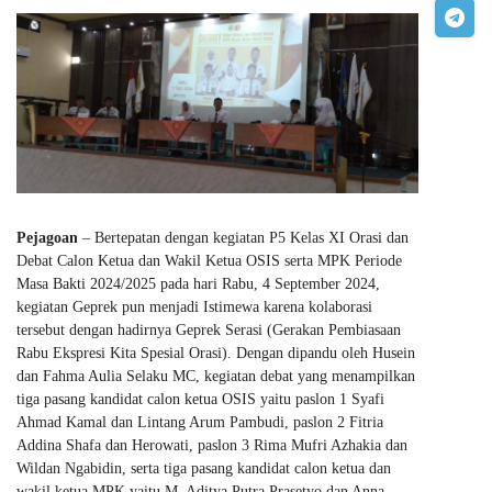
Pejagoan
– Bertepatan dengan kegiatan P5 Kelas XI Orasi dan
Debat Calon Ketua dan Wakil Ketua OSIS serta MPK Periode
Masa Bakti 2024/2025 pada hari Rabu, 4 September 2024,
kegiatan Geprek pun menjadi Istimewa karena kolaborasi
tersebut dengan hadirnya Geprek Serasi (Gerakan Pembiasaan
Rabu Ekspresi Kita Spesial Orasi). Dengan dipandu oleh Husein
dan Fahma Aulia Selaku MC, kegiatan debat yang menampilkan
tiga pasang kandidat calon ketua OSIS yaitu paslon 1 Syafi
Ahmad Kamal dan Lintang Arum Pambudi, paslon 2 Fitria
Addina Shafa dan Herowati, paslon 3 Rima Mufri Azhakia dan
Wildan Ngabidin, serta tiga pasang kandidat calon ketua dan
wakil ketua MPK yaitu M. Aditya Putra Prasetyo dan Anna