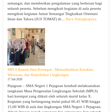
semangat, dan memberikan pengalaman yang berkesan bagi
dan
seluruh peserta. Sebelum mengikuti kegiatan di aula peserta
Kepedulian
mengikuti kegiatan Jumat Semangat Tingkatkan Orientasi
:
Iman dan Takwa (JUS TOMAT) di…
Baca Selengkapnya
MPLS
Ramah
Hari
Ke-
5
dan
Apel
Kesadara
KORPRI
MPLS Ramah Hari Keempat : Menumbuhkan Karakter,
Wawasan, dan Kepedulian Lingkungan
17 Juli 2026
Pejagoan – SMA Negeri 1 Pejagoan kembali melaksanakan
rangkaian Masa Pengenalan Lingkungan Sekolah (MPLS)
hari keempat yang diikuti oleh seluruh murid kelas X.
Kegiatan yang berlangsung mulai pukul 06.45 WIB hingga
15.00 WIB di aula dan lingkungan SMA Negeri 1 Pejagoan,
diikuti dengan penuh semangat dan antusiasme dari seluruh