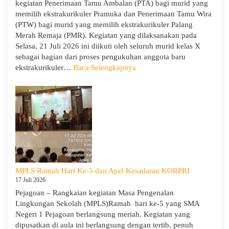
kegiatan Penerimaan Tamu Ambalan (PTA) bagi murid yang
1
memilih ekstrakurikuler Pramuka dan Penerimaan Tamu Wira
Pejagoan
(PTW) bagi murid yang memilih ekstrakurikuler Palang
Tahun
Merah Remaja (PMR). Kegiatan yang dilaksanakan pada
Pelajaran
Selasa, 21 Juli 2026 ini diikuti oleh seluruh murid kelas X
2026/2027
sebagai bagian dari proses pengukuhan anggota baru
:
ekstrakurikuler…
Baca Selengkapnya
SMA
Negeri
1
Pejagoan
Gelar
Penerimaan
Tamu
Ambalan
dan
MPLS Ramah Hari Ke-5 dan Apel Kesadaran KORPRI
Wira
17 Juli 2026
untuk
Pejagoan – Rangkaian kegiatan Masa Pengenalan
Tanamkan
Lingkungan Sekolah (MPLS)Ramah hari ke-5 yang SMA
Jiwa
Negeri 1 Pejagoan berlangsung meriah. Kegiatan yang
Kepemimpinan,
dipusatkan di aula ini berlangsung dengan tertib, penuh
Pengabdian,