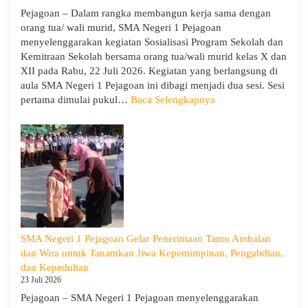
dan
Pejagoan – Dalam rangka membangun kerja sama dengan
Pembukaan
orang tua/ wali murid, SMA Negeri 1 Pejagoan
LDDK
menyelenggarakan kegiatan Sosialisasi Program Sekolah dan
Kemitraan Sekolah bersama orang tua/wali murid kelas X dan
XII pada Rabu, 22 Juli 2026. Kegiatan yang berlangsung di
aula SMA Negeri 1 Pejagoan ini dibagi menjadi dua sesi. Sesi
:
pertama dimulai pukul…
Baca Selengkapnya
Sosialisasi
Program
Sekolah
dan
Kemitraan
Bersama
Orang
Tua/Wali
Murid
SMA Negeri 1 Pejagoan Gelar Penerimaan Tamu Ambalan
Kelas
dan Wira untuk Tanamkan Jiwa Kepemimpinan, Pengabdian,
X
dan Kepedulian
dan
23 Juli 2026
XII
Pejagoan – SMA Negeri 1 Pejagoan menyelenggarakan
SMAN