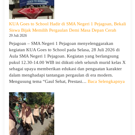
1
Pejagoan
Gelar
Workshop
KUA Goes to School Hadir di SMA Negeri 1 Pejagoan, Bekali
Penguatan
Siswa Bijak Memilih Pergaulan Demi Masa Depan Cerah
Kapasitas
29 Juli 2026
Guru
Pejagoan – SMA Negeri 1 Pejagoan menyelenggarakan
kegiatan KUA Goes to School pada Selasa, 28 Juli 2026 di
Aula SMA Negeri 1 Pejagoan. Kegiatan yang berlangsung
pukul 12.30-14.00 WIB ini diikuti oleh seluruh murid kelas X
sebagai upaya memberikan edukasi dan penguatan karakter
dalam menghadapi tantangan pergaulan di era modern.
:
Mengusung tema “Gaul Sehat, Prestasi…
Baca Selengkapnya
KUA
Goes
to
Scho
Hadir
di
SMA
Neger