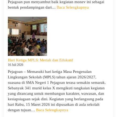
Pejagoan pun menyambut baik kegiatan monev ini sebagai
:
bentuk pendampingan dari…
Baca Selengkapnya
SMA
Negeri
1
Pejagoan
Terima
Monitoring
dan
Evaluasi
dari
Hari Ketiga MPLS: Meriah dan Edukatif
Pengawas
16 Juli 2026
Dinas
Pejagoan – Memasuki hari ketiga Masa Pengenalan
Provinsi
Lingkungan Sekolah (MPLS) tahun ajaran 2026/2027,
dan
suasana di SMA Negeri 1 Pejagoan terasa semakin semarak.
Cabang
Sebanyak 341 murid kelas X mengikuti rangkaian kegiatan
Dinas
yang dirancang untuk membangun karakter, wawasan, dan
Pendidikan
kesiapsiagaan sejak dini. Kegiatan yang berlangsung pada
Wilayah
hari Rabu, 15 Maret 2026 ini dipusatkan di aula sekolah
IX
:
dengan tujuan…
Baca Selengkapnya
Hari