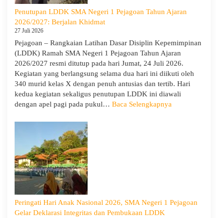
1
Penutupan LDDK SMA Negeri 1 Pejagoan Tahun Ajaran
Pejag
2026/2027: Berjalan Khidmat
Bekal
27 Juli 2026
Sisw
Pejagoan – Rangkaian Latihan Dasar Disiplin Kepemimpinan
Bijak
(LDDK) Ramah SMA Negeri 1 Pejagoan Tahun Ajaran
Memi
2026/2027 resmi ditutup pada hari Jumat, 24 Juli 2026.
Perga
Kegiatan yang berlangsung selama dua hari ini diikuti oleh
Demi
340 murid kelas X dengan penuh antusias dan tertib. Hari
Masa
kedua kegiatan sekaligus penutupan LDDK ini diawali
Depa
:
dengan apel pagi pada pukul…
Baca Selengkapnya
Cera
Penutupan
LDDK
SMA
Negeri
1
Pejagoan
Tahun
Ajaran
2026/2027:
Peringati Hari Anak Nasional 2026, SMA Negeri 1 Pejagoan
Berjalan
Gelar Deklarasi Integritas dan Pembukaan LDDK
Khidmat