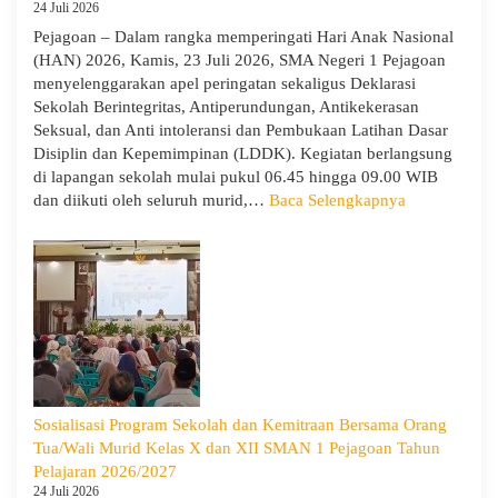
24 Juli 2026
Pejagoan – Dalam rangka memperingati Hari Anak Nasional
(HAN) 2026, Kamis, 23 Juli 2026, SMA Negeri 1 Pejagoan
menyelenggarakan apel peringatan sekaligus Deklarasi
Sekolah Berintegritas, Antiperundungan, Antikekerasan
Seksual, dan Anti intoleransi dan Pembukaan Latihan Dasar
Disiplin dan Kepemimpinan (LDDK). Kegiatan berlangsung
di lapangan sekolah mulai pukul 06.45 hingga 09.00 WIB
:
dan diikuti oleh seluruh murid,…
Baca Selengkapnya
Peringati
Hari
Anak
Nasional
2026,
SMA
Negeri
1
Pejagoan
Sosialisasi Program Sekolah dan Kemitraan Bersama Orang
Gelar
Tua/Wali Murid Kelas X dan XII SMAN 1 Pejagoan Tahun
Deklarasi
Pelajaran 2026/2027
Integritas
24 Juli 2026