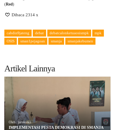
(
Red
)
Dibaca 2314 x
cabdin9jateng
debat
debatcalonketuaosismpk
mpk
OSIS
sman1pejagoan
smanja
smanjakebumen
Artikel Lainnya
Oleh : jurukunci
IMPLEMENTASI PESTA DEMOKRASI DI SMANJA