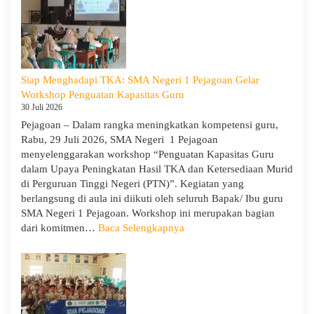
dan
Asbin
Abdi
Wiratama
SMAN
Siap Menghadapi TKA: SMA Negeri 1 Pejagoan Gelar
1
Workshop Penguatan Kapasitas Guru
Pejagoan
30 Juli 2026
Pejagoan – Dalam rangka meningkatkan kompetensi guru,
Rabu, 29 Juli 2026, SMA Negeri 1 Pejagoan
menyelenggarakan workshop “Penguatan Kapasitas Guru
dalam Upaya Peningkatan Hasil TKA dan Ketersediaan Murid
di Perguruan Tinggi Negeri (PTN)”. Kegiatan yang
berlangsung di aula ini diikuti oleh seluruh Bapak/ Ibu guru
SMA Negeri 1 Pejagoan. Workshop ini merupakan bagian
:
dari komitmen…
Baca Selengkapnya
Siap
Menghadapi
TKA:
SMA
Negeri