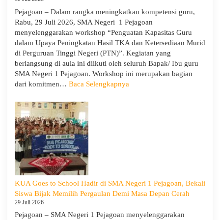
Pejagoan – Dalam rangka meningkatkan kompetensi guru,
Rabu, 29 Juli 2026, SMA Negeri 1 Pejagoan
menyelenggarakan workshop “Penguatan Kapasitas Guru
dalam Upaya Peningkatan Hasil TKA dan Ketersediaan Murid
di Perguruan Tinggi Negeri (PTN)”. Kegiatan yang
berlangsung di aula ini diikuti oleh seluruh Bapak/ Ibu guru
SMA Negeri 1 Pejagoan. Workshop ini merupakan bagian
:
dari komitmen…
Baca Selengkapnya
Siap
Menghadapi
TKA:
SMA
Negeri
1
Pejagoan
Gelar
Workshop
KUA Goes to School Hadir di SMA Negeri 1 Pejagoan, Bekali
Penguatan
Siswa Bijak Memilih Pergaulan Demi Masa Depan Cerah
Kapasitas
29 Juli 2026
Guru
Pejagoan – SMA Negeri 1 Pejagoan menyelenggarakan