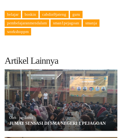
belajar
boskin
cabdin9jateng
guru
pembelajaranmendalam
sman1pejagoan
smanja
workshoppm
Artikel Lainnya
Oleh : jurukunci
JUMAT SENSASI DI SMA NEGERI 1 PEJAGOAN