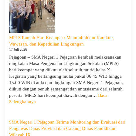
Ke-
5
dan
Apel
Kesadara
KORPRI
MPLS Ramah Hari Keempat : Menumbuhkan Karakter,
Wawasan, dan Kepedulian Lingkungan
17 Juli 2026
Pejagoan – SMA Negeri 1 Pejagoan kembali melaksanakan
rangkaian Masa Pengenalan Lingkungan Sekolah (MPLS)
hari keempat yang diikuti oleh seluruh murid kelas X.
Kegiatan yang berlangsung mulai pukul 06.45 WIB hingga
15.00 WIB di aula dan lingkungan SMA Negeri 1 Pejagoan,
diikuti dengan penuh semangat dan antusiasme dari seluruh
peserta. MPLS hari keempat diawali dengan…
Baca
:
Selengkapnya
MPLS
Ramah
Hari
SMA Negeri 1 Pejagoan Terima Monitoring dan Evaluasi dari
Keempat
Pengawas Dinas Provinsi dan Cabang Dinas Pendidikan
:
Wilayah IX