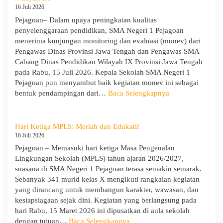
Menumbuhkan
16 Juli 2026
Karakter,
Pejagoan– Dalam upaya peningkatan kualitas
Wawasan,
penyelenggaraan pendidikan, SMA Negeri 1 Pejagoan
dan
menerima kunjungan monitoring dan evaluasi (monev) dari
Kepedulian
Pengawas Dinas Provinsi Jawa Tengah dan Pengawas SMA
Lingkungan
Cabang Dinas Pendidikan Wilayah IX Provinsi Jawa Tengah
pada Rabu, 15 Juli 2026. Kepala Sekolah SMA Negeri 1
Pejagoan pun menyambut baik kegiatan monev ini sebagai
:
bentuk pendampingan dari…
Baca Selengkapnya
SMA
Negeri
1
Hari Ketiga MPLS: Meriah dan Edukatif
Pejagoan
16 Juli 2026
Terima
Pejagoan – Memasuki hari ketiga Masa Pengenalan
Monitoring
Lingkungan Sekolah (MPLS) tahun ajaran 2026/2027,
dan
suasana di SMA Negeri 1 Pejagoan terasa semakin semarak.
Evaluasi
Sebanyak 341 murid kelas X mengikuti rangkaian kegiatan
dari
yang dirancang untuk membangun karakter, wawasan, dan
Pengawas
kesiapsiagaan sejak dini. Kegiatan yang berlangsung pada
Dinas
hari Rabu, 15 Maret 2026 ini dipusatkan di aula sekolah
Provinsi
:
dengan tujuan…
Baca Selengkapnya