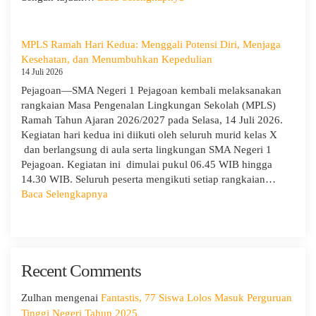
dan
Hari
Cabang
Ketiga
Dinas
MPLS:
MPLS Ramah Hari Kedua: Menggali Potensi Diri, Menjaga
Pendidikan
Meriah
Kesehatan, dan Menumbuhkan Kepedulian
Wilayah
dan
14 Juli 2026
IX
Edukatif
Pejagoan—SMA Negeri 1 Pejagoan kembali melaksanakan
rangkaian Masa Pengenalan Lingkungan Sekolah (MPLS)
Ramah Tahun Ajaran 2026/2027 pada Selasa, 14 Juli 2026.
Kegiatan hari kedua ini diikuti oleh seluruh murid kelas X
dan berlangsung di aula serta lingkungan SMA Negeri 1
Pejagoan. Kegiatan ini dimulai pukul 06.45 WIB hingga
14.30 WIB. Seluruh peserta mengikuti setiap rangkaian…
:
Baca Selengkapnya
MPLS
Ramah
Hari
Kedua:
Recent Comments
Menggali
Potensi
Diri,
Zulhan
mengenai
Fantastis, 77 Siswa Lolos Masuk Perguruan
Menjaga
Tinggi Negeri Tahun 2025