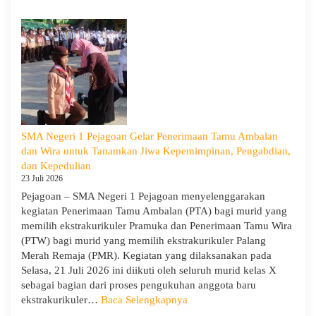
Sosialisasi
Program
Sekolah
dan
Kemitraan
Bersama
Orang
Tua/Wali
Murid
SMA Negeri 1 Pejagoan Gelar Penerimaan Tamu Ambalan
Kelas
dan Wira untuk Tanamkan Jiwa Kepemimpinan, Pengabdian,
X
dan Kepedulian
dan
23 Juli 2026
XII
Pejagoan – SMA Negeri 1 Pejagoan menyelenggarakan
SMAN
kegiatan Penerimaan Tamu Ambalan (PTA) bagi murid yang
1
memilih ekstrakurikuler Pramuka dan Penerimaan Tamu Wira
Pejagoan
(PTW) bagi murid yang memilih ekstrakurikuler Palang
Tahun
Merah Remaja (PMR). Kegiatan yang dilaksanakan pada
Pelajaran
Selasa, 21 Juli 2026 ini diikuti oleh seluruh murid kelas X
2026/2027
sebagai bagian dari proses pengukuhan anggota baru
:
ekstrakurikuler…
Baca Selengkapnya
SMA