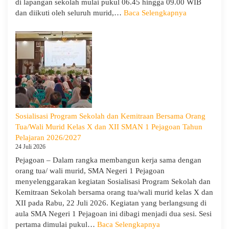
di lapangan sekolah mulai pukul 06.45 hingga 09.00 WIB
:
dan diikuti oleh seluruh murid,…
Baca Selengkapnya
Peringati
Hari
Anak
Nasional
2026,
SMA
Negeri
1
Pejagoan
Sosialisasi Program Sekolah dan Kemitraan Bersama Orang
Gelar
Tua/Wali Murid Kelas X dan XII SMAN 1 Pejagoan Tahun
Deklarasi
Pelajaran 2026/2027
Integritas
24 Juli 2026
dan
Pejagoan – Dalam rangka membangun kerja sama dengan
Pembukaan
orang tua/ wali murid, SMA Negeri 1 Pejagoan
LDDK
menyelenggarakan kegiatan Sosialisasi Program Sekolah dan
Kemitraan Sekolah bersama orang tua/wali murid kelas X dan
XII pada Rabu, 22 Juli 2026. Kegiatan yang berlangsung di
aula SMA Negeri 1 Pejagoan ini dibagi menjadi dua sesi. Sesi
:
pertama dimulai pukul…
Baca Selengkapnya