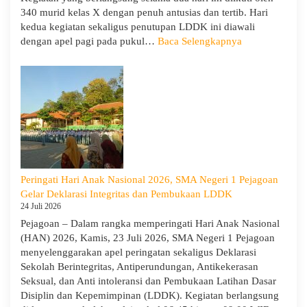
Demi
340 murid kelas X dengan penuh antusias dan tertib. Hari
Masa
kedua kegiatan sekaligus penutupan LDDK ini diawali
Depa
:
dengan apel pagi pada pukul…
Baca Selengkapnya
Cera
Penutupan
LDDK
SMA
Negeri
1
Pejagoan
Tahun
Ajaran
2026/2027:
Peringati Hari Anak Nasional 2026, SMA Negeri 1 Pejagoan
Berjalan
Gelar Deklarasi Integritas dan Pembukaan LDDK
Khidmat
24 Juli 2026
Pejagoan – Dalam rangka memperingati Hari Anak Nasional
(HAN) 2026, Kamis, 23 Juli 2026, SMA Negeri 1 Pejagoan
menyelenggarakan apel peringatan sekaligus Deklarasi
Sekolah Berintegritas, Antiperundungan, Antikekerasan
Seksual, dan Anti intoleransi dan Pembukaan Latihan Dasar
Disiplin dan Kepemimpinan (LDDK). Kegiatan berlangsung