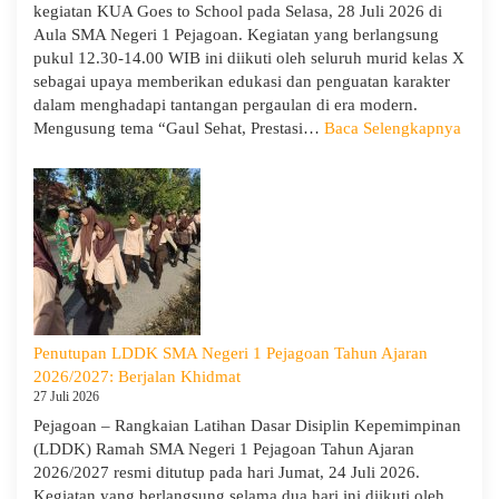
kegiatan KUA Goes to School pada Selasa, 28 Juli 2026 di
Aula SMA Negeri 1 Pejagoan. Kegiatan yang berlangsung
pukul 12.30-14.00 WIB ini diikuti oleh seluruh murid kelas X
sebagai upaya memberikan edukasi dan penguatan karakter
dalam menghadapi tantangan pergaulan di era modern.
:
Mengusung tema “Gaul Sehat, Prestasi…
Baca Selengkapnya
KUA
Goes
to
Scho
Hadir
di
SMA
Neger
1
Penutupan LDDK SMA Negeri 1 Pejagoan Tahun Ajaran
Pejag
2026/2027: Berjalan Khidmat
Bekal
27 Juli 2026
Sisw
Pejagoan – Rangkaian Latihan Dasar Disiplin Kepemimpinan
Bijak
(LDDK) Ramah SMA Negeri 1 Pejagoan Tahun Ajaran
Memi
2026/2027 resmi ditutup pada hari Jumat, 24 Juli 2026.
Perga
Kegiatan yang berlangsung selama dua hari ini diikuti oleh