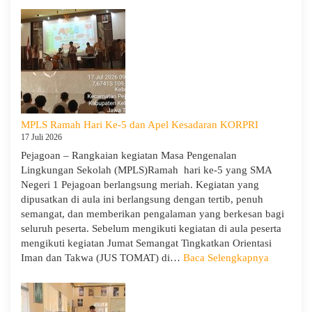
Negeri
1
Pejagoan
Gelar
Penerimaan
Tamu
Ambalan
dan
MPLS Ramah Hari Ke-5 dan Apel Kesadaran KORPRI
Wira
17 Juli 2026
untuk
Pejagoan – Rangkaian kegiatan Masa Pengenalan
Tanamkan
Lingkungan Sekolah (MPLS)Ramah hari ke-5 yang SMA
Jiwa
Negeri 1 Pejagoan berlangsung meriah. Kegiatan yang
Kepemimpinan,
dipusatkan di aula ini berlangsung dengan tertib, penuh
Pengabdian,
semangat, dan memberikan pengalaman yang berkesan bagi
dan
seluruh peserta. Sebelum mengikuti kegiatan di aula peserta
Kepedulian
mengikuti kegiatan Jumat Semangat Tingkatkan Orientasi
:
Iman dan Takwa (JUS TOMAT) di…
Baca Selengkapnya
MPLS
Ramah
Hari