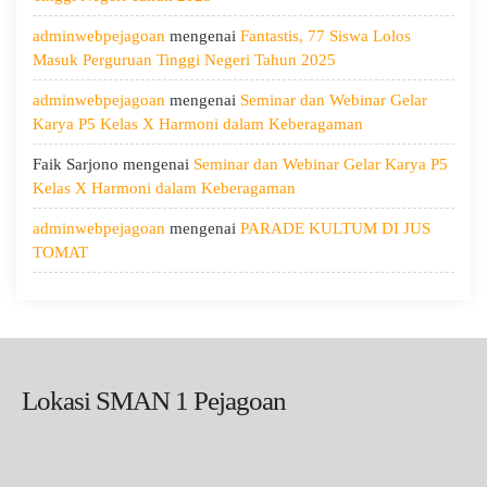
Kesehatan,
adminwebpejagoan
mengenai
Fantastis, 77 Siswa Lolos
dan
Masuk Perguruan Tinggi Negeri Tahun 2025
Menumbuhkan
Kepedulian
adminwebpejagoan
mengenai
Seminar dan Webinar Gelar
Karya P5 Kelas X Harmoni dalam Keberagaman
Faik Sarjono
mengenai
Seminar dan Webinar Gelar Karya P5
Kelas X Harmoni dalam Keberagaman
adminwebpejagoan
mengenai
PARADE KULTUM DI JUS
TOMAT
Lokasi SMAN 1 Pejagoan