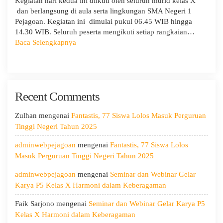
Kegiatan hari kedua ini diikuti oleh seluruh murid kelas X
dan berlangsung di aula serta lingkungan SMA Negeri 1
Pejagoan. Kegiatan ini dimulai pukul 06.45 WIB hingga
14.30 WIB. Seluruh peserta mengikuti setiap rangkaian…
:
Baca Selengkapnya
MPLS
Ramah
Hari
Kedua:
Recent Comments
Menggali
Potensi
Diri,
Zulhan
mengenai
Fantastis, 77 Siswa Lolos Masuk Perguruan
Menjaga
Tinggi Negeri Tahun 2025
Kesehatan,
adminwebpejagoan
mengenai
Fantastis, 77 Siswa Lolos
dan
Masuk Perguruan Tinggi Negeri Tahun 2025
Menumbuhkan
Kepedulian
adminwebpejagoan
mengenai
Seminar dan Webinar Gelar
Karya P5 Kelas X Harmoni dalam Keberagaman
Faik Sarjono
mengenai
Seminar dan Webinar Gelar Karya P5
Kelas X Harmoni dalam Keberagaman