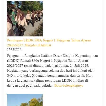
Goes
to
Scho
Hadir
di
SMA
Neger
1
Penutupan LDDK SMA Negeri 1 Pejagoan Tahun Ajaran
Pejag
2026/2027: Berjalan Khidmat
Bekal
27 Juli 2026
Sisw
Pejagoan – Rangkaian Latihan Dasar Disiplin Kepemimpinan
Bijak
(LDDK) Ramah SMA Negeri 1 Pejagoan Tahun Ajaran
Memi
2026/2027 resmi ditutup pada hari Jumat, 24 Juli 2026.
Perga
Kegiatan yang berlangsung selama dua hari ini diikuti oleh
Demi
340 murid kelas X dengan penuh antusias dan tertib. Hari
Masa
kedua kegiatan sekaligus penutupan LDDK ini diawali
Depa
:
dengan apel pagi pada pukul…
Baca Selengkapnya
Cera
Penutupan
LDDK
SMA
Negeri