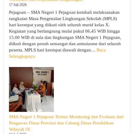
17 Juli 2026
Pejagoan – SMA Negeri 1 Pejagoan kembali melaksanakan
rangkaian Masa Pengenalan Lingkungan Sekolah (MPLS)
hari keempat yang diikuti oleh seluruh murid kelas X.
Kegiatan yang berlangsung mulai pukul 06.45 WIB hingga
15.00 WIB di aula dan lingkungan SMA Negeri 1 Pejagoan,
diikuti dengan penuh semangat dan antusiasme dari seluruh
peserta. MPLS hari keempat diawali dengan…
Baca
:
Selengkapnya
MPLS
Ramah
Hari
Keempat
:
Menumbuhkan
Karakter,
Wawasan,
dan
SMA Negeri 1 Pejagoan Terima Monitoring dan Evaluasi dari
Kepedulian
Pengawas Dinas Provinsi dan Cabang Dinas Pendidikan
Lingkungan
Wilayah IX