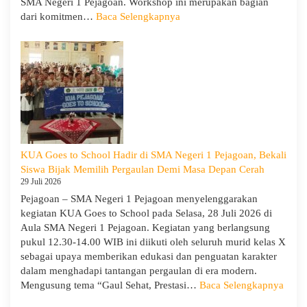
SMA Negeri 1 Pejagoan. Workshop ini merupakan bagian
:
dari komitmen…
Baca Selengkapnya
Siap
Menghadapi
TKA:
SMA
Negeri
1
Pejagoan
Gelar
Workshop
KUA Goes to School Hadir di SMA Negeri 1 Pejagoan, Bekali
Penguatan
Siswa Bijak Memilih Pergaulan Demi Masa Depan Cerah
Kapasitas
29 Juli 2026
Guru
Pejagoan – SMA Negeri 1 Pejagoan menyelenggarakan
kegiatan KUA Goes to School pada Selasa, 28 Juli 2026 di
Aula SMA Negeri 1 Pejagoan. Kegiatan yang berlangsung
pukul 12.30-14.00 WIB ini diikuti oleh seluruh murid kelas X
sebagai upaya memberikan edukasi dan penguatan karakter
dalam menghadapi tantangan pergaulan di era modern.
:
Mengusung tema “Gaul Sehat, Prestasi…
Baca Selengkapnya
KUA