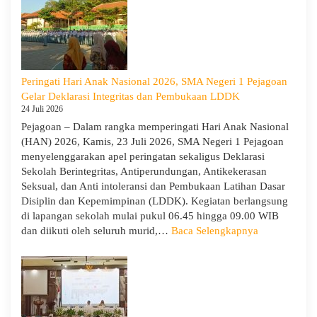
1
Pejagoan
Tahun
Ajaran
2026/2027:
Peringati Hari Anak Nasional 2026, SMA Negeri 1 Pejagoan
Berjalan
Gelar Deklarasi Integritas dan Pembukaan LDDK
Khidmat
24 Juli 2026
Pejagoan – Dalam rangka memperingati Hari Anak Nasional
(HAN) 2026, Kamis, 23 Juli 2026, SMA Negeri 1 Pejagoan
menyelenggarakan apel peringatan sekaligus Deklarasi
Sekolah Berintegritas, Antiperundungan, Antikekerasan
Seksual, dan Anti intoleransi dan Pembukaan Latihan Dasar
Disiplin dan Kepemimpinan (LDDK). Kegiatan berlangsung
di lapangan sekolah mulai pukul 06.45 hingga 09.00 WIB
:
dan diikuti oleh seluruh murid,…
Baca Selengkapnya
Peringati
Hari
Anak
Nasional
2026,