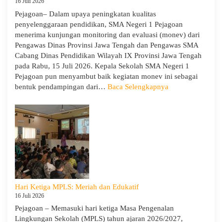
16 Juli 2026
Pejagoan– Dalam upaya peningkatan kualitas
penyelenggaraan pendidikan, SMA Negeri 1 Pejagoan
menerima kunjungan monitoring dan evaluasi (monev) dari
Pengawas Dinas Provinsi Jawa Tengah dan Pengawas SMA
Cabang Dinas Pendidikan Wilayah IX Provinsi Jawa Tengah
pada Rabu, 15 Juli 2026. Kepala Sekolah SMA Negeri 1
Pejagoan pun menyambut baik kegiatan monev ini sebagai
:
bentuk pendampingan dari…
Baca Selengkapnya
SMA
Negeri
1
Pejagoan
Terima
Monitoring
dan
Evaluasi
dari
Hari Ketiga MPLS: Meriah dan Edukatif
Pengawas
16 Juli 2026
Dinas
Pejagoan – Memasuki hari ketiga Masa Pengenalan
Provinsi
Lingkungan Sekolah (MPLS) tahun ajaran 2026/2027,
dan