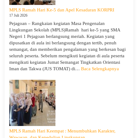
dan
MPLS Ramah Hari Ke-5 dan Apel Kesadaran KORPRI
Wira
17 Juli 2026
untuk
Pejagoan – Rangkaian kegiatan Masa Pengenalan
Tanamkan
Lingkungan Sekolah (MPLS)Ramah hari ke-5 yang SMA
Jiwa
Negeri 1 Pejagoan berlangsung meriah. Kegiatan yang
Kepemimpinan,
dipusatkan di aula ini berlangsung dengan tertib, penuh
Pengabdian,
semangat, dan memberikan pengalaman yang berkesan bagi
dan
seluruh peserta. Sebelum mengikuti kegiatan di aula peserta
Kepedulian
mengikuti kegiatan Jumat Semangat Tingkatkan Orientasi
:
Iman dan Takwa (JUS TOMAT) di…
Baca Selengkapnya
MPLS
Ramah
Hari
Ke-
5
dan
Apel
Kesadara
KORPRI
MPLS Ramah Hari Keempat : Menumbuhkan Karakter,
Wawasan, dan Kepedulian Lingkungan