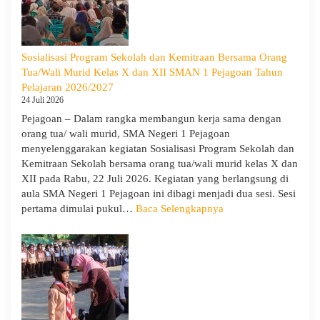
SMA
Negeri
1
Pejagoan
Sosialisasi Program Sekolah dan Kemitraan Bersama Orang
Gelar
Tua/Wali Murid Kelas X dan XII SMAN 1 Pejagoan Tahun
Deklarasi
Pelajaran 2026/2027
Integritas
24 Juli 2026
dan
Pejagoan – Dalam rangka membangun kerja sama dengan
Pembukaan
orang tua/ wali murid, SMA Negeri 1 Pejagoan
LDDK
menyelenggarakan kegiatan Sosialisasi Program Sekolah dan
Kemitraan Sekolah bersama orang tua/wali murid kelas X dan
XII pada Rabu, 22 Juli 2026. Kegiatan yang berlangsung di
aula SMA Negeri 1 Pejagoan ini dibagi menjadi dua sesi. Sesi
:
pertama dimulai pukul…
Baca Selengkapnya
Sosialisasi
Program
Sekolah
dan
Kemitraan
Bersama
Orang