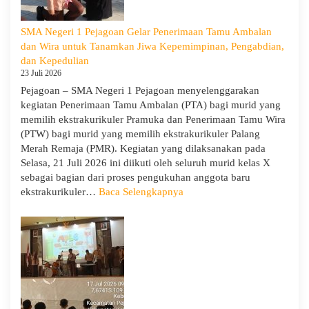
Tua/Wali
Murid
SMA Negeri 1 Pejagoan Gelar Penerimaan Tamu Ambalan
Kelas
dan Wira untuk Tanamkan Jiwa Kepemimpinan, Pengabdian,
X
dan Kepedulian
dan
23 Juli 2026
XII
Pejagoan – SMA Negeri 1 Pejagoan menyelenggarakan
SMAN
kegiatan Penerimaan Tamu Ambalan (PTA) bagi murid yang
1
memilih ekstrakurikuler Pramuka dan Penerimaan Tamu Wira
Pejagoan
(PTW) bagi murid yang memilih ekstrakurikuler Palang
Tahun
Merah Remaja (PMR). Kegiatan yang dilaksanakan pada
Pelajaran
Selasa, 21 Juli 2026 ini diikuti oleh seluruh murid kelas X
2026/2027
sebagai bagian dari proses pengukuhan anggota baru
:
ekstrakurikuler…
Baca Selengkapnya
SMA
Negeri
1
Pejagoan
Gelar
Penerimaan
Tamu
Ambalan