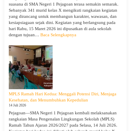
suasana di SMA Negeri 1 Pejagoan terasa semakin semarak.
Cabang
Sebanyak 341 murid kelas X mengikuti rangkaian kegiatan
Dinas
yang dirancang untuk membangun karakter, wawasan, dan
Pendidikan
kesiapsiagaan sejak dini. Kegiatan yang berlangsung pada
Wilayah
hari Rabu, 15 Maret 2026 ini dipusatkan di aula sekolah
IX
:
dengan tujuan…
Baca Selengkapnya
Hari
Ketiga
MPLS:
Meriah
dan
Edukatif
MPLS Ramah Hari Kedua: Menggali Potensi Diri, Menjaga
Kesehatan, dan Menumbuhkan Kepedulian
14 Juli 2026
Pejagoan—SMA Negeri 1 Pejagoan kembali melaksanakan
rangkaian Masa Pengenalan Lingkungan Sekolah (MPLS)
Ramah Tahun Ajaran 2026/2027 pada Selasa, 14 Juli 2026.