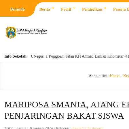
Beranda
Berita
Profil
Pendidikan
Peserta 
Info Sekolah
SMA Negeri 1 Pejagoan, Jalan KH Ahmad Dahlan Kilometer 4 Pejagoan
Anda disini :
Home
-
Keg
MARIPOSA SMANJA, AJANG E
PENJARINGAN BAKAT SISWA
Terbit : Kamis, 18 Januari 2024 - Kategori :
Kegiatan Kesiswaan