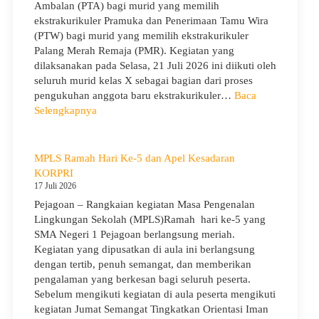
Murid
Ambalan (PTA) bagi murid yang memilih
Kelas
ekstrakurikuler Pramuka dan Penerimaan Tamu Wira
X
(PTW) bagi murid yang memilih ekstrakurikuler
dan
Palang Merah Remaja (PMR). Kegiatan yang
XII
dilaksanakan pada Selasa, 21 Juli 2026 ini diikuti oleh
SMAN
seluruh murid kelas X sebagai bagian dari proses
1
pengukuhan anggota baru ekstrakurikuler…
Baca
Pejagoan
:
Selengkapnya
Tahun
SMA
Pelajaran
Negeri
2026/2027
1
MPLS Ramah Hari Ke-5 dan Apel Kesadaran
Pejagoan
KORPRI
Gelar
17 Juli 2026
Penerimaan
Pejagoan – Rangkaian kegiatan Masa Pengenalan
Tamu
Lingkungan Sekolah (MPLS)Ramah hari ke-5 yang
Ambalan
SMA Negeri 1 Pejagoan berlangsung meriah.
dan
Kegiatan yang dipusatkan di aula ini berlangsung
Wira
dengan tertib, penuh semangat, dan memberikan
untuk
pengalaman yang berkesan bagi seluruh peserta.
Tanamkan
Sebelum mengikuti kegiatan di aula peserta mengikuti
Jiwa
kegiatan Jumat Semangat Tingkatkan Orientasi Iman