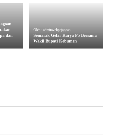
jagoan
takan
Oleh : adminwebpejagoan
mpa dan
Semarak Gelar Karya P5 Bersama
Wakil Bupati Kebumen