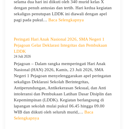
selama dua hari ini diikuti oleh 340 murid kelas X
Bekali
dengan penuh antusias dan tertib. Hari kedua kegiatan
Siswa
sekaligus penutupan LDDK ini diawali dengan apel
Bijak
:
pagi pada pukul…
Baca Selengkapnya
Memilih
Penutupan
Pergaulan
LDDK
Demi
SMA
Peringati Hari Anak Nasional 2026, SMA Negeri 1
Masa
Negeri
Pejagoan Gelar Deklarasi Integritas dan Pembukaan
Depan
1
LDDK
Cerah
Pejagoan
24 Juli 2026
Tahun
Pejagoan – Dalam rangka memperingati Hari Anak
Ajaran
Nasional (HAN) 2026, Kamis, 23 Juli 2026, SMA
2026/2027:
Negeri 1 Pejagoan menyelenggarakan apel peringatan
Berjalan
sekaligus Deklarasi Sekolah Berintegritas,
Khidmat
Antiperundungan, Antikekerasan Seksual, dan Anti
intoleransi dan Pembukaan Latihan Dasar Disiplin dan
Kepemimpinan (LDDK). Kegiatan berlangsung di
lapangan sekolah mulai pukul 06.45 hingga 09.00
WIB dan diikuti oleh seluruh murid,…
Baca
:
Selengkapnya
Peringati