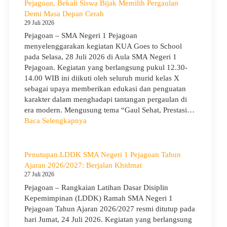
SMA
Pejagoan, Bekali Siswa Bijak Memilih Pergaulan
Negeri
Demi Masa Depan Cerah
1
29 Juli 2026
Pejagoan
Pejagoan – SMA Negeri 1 Pejagoan
Gelar
menyelenggarakan kegiatan KUA Goes to School
Workshop
pada Selasa, 28 Juli 2026 di Aula SMA Negeri 1
Penguatan
Pejagoan. Kegiatan yang berlangsung pukul 12.30-
Kapasitas
14.00 WIB ini diikuti oleh seluruh murid kelas X
Guru
sebagai upaya memberikan edukasi dan penguatan
karakter dalam menghadapi tantangan pergaulan di
era modern. Mengusung tema “Gaul Sehat, Prestasi…
:
Baca Selengkapnya
KUA
Goes
to
Penutupan LDDK SMA Negeri 1 Pejagoan Tahun
School
Ajaran 2026/2027: Berjalan Khidmat
Hadir
27 Juli 2026
di
Pejagoan – Rangkaian Latihan Dasar Disiplin
SMA
Kepemimpinan (LDDK) Ramah SMA Negeri 1
Negeri
Pejagoan Tahun Ajaran 2026/2027 resmi ditutup pada
1
hari Jumat, 24 Juli 2026. Kegiatan yang berlangsung
Pejagoan,