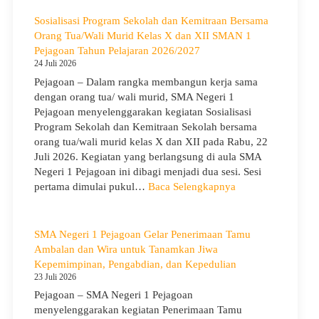
Hari
Anak
Sosialisasi Program Sekolah dan Kemitraan Bersama
Nasional
Orang Tua/Wali Murid Kelas X dan XII SMAN 1
2026,
Pejagoan Tahun Pelajaran 2026/2027
SMA
24 Juli 2026
Negeri
Pejagoan – Dalam rangka membangun kerja sama
1
dengan orang tua/ wali murid, SMA Negeri 1
Pejagoan
Pejagoan menyelenggarakan kegiatan Sosialisasi
Gelar
Program Sekolah dan Kemitraan Sekolah bersama
Deklarasi
orang tua/wali murid kelas X dan XII pada Rabu, 22
Integritas
Juli 2026. Kegiatan yang berlangsung di aula SMA
dan
Negeri 1 Pejagoan ini dibagi menjadi dua sesi. Sesi
Pembukaan
:
pertama dimulai pukul…
Baca Selengkapnya
LDDK
Sosialisasi
Program
Sekolah
SMA Negeri 1 Pejagoan Gelar Penerimaan Tamu
dan
Ambalan dan Wira untuk Tanamkan Jiwa
Kemitraan
Kepemimpinan, Pengabdian, dan Kepedulian
Bersama
23 Juli 2026
Orang
Pejagoan – SMA Negeri 1 Pejagoan
Tua/Wali
menyelenggarakan kegiatan Penerimaan Tamu