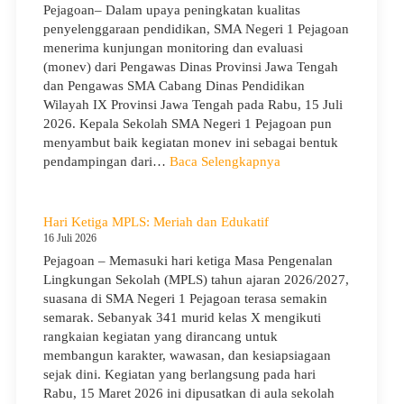
Karakter,
Pejagoan– Dalam upaya peningkatan kualitas
Wawasan,
penyelenggaraan pendidikan, SMA Negeri 1 Pejagoan
dan
menerima kunjungan monitoring dan evaluasi
Kepedulian
(monev) dari Pengawas Dinas Provinsi Jawa Tengah
Lingkungan
dan Pengawas SMA Cabang Dinas Pendidikan
Wilayah IX Provinsi Jawa Tengah pada Rabu, 15 Juli
2026. Kepala Sekolah SMA Negeri 1 Pejagoan pun
menyambut baik kegiatan monev ini sebagai bentuk
:
pendampingan dari…
Baca Selengkapnya
SMA
Negeri
1
Hari Ketiga MPLS: Meriah dan Edukatif
Pejagoan
16 Juli 2026
Terima
Pejagoan – Memasuki hari ketiga Masa Pengenalan
Monitoring
Lingkungan Sekolah (MPLS) tahun ajaran 2026/2027,
dan
suasana di SMA Negeri 1 Pejagoan terasa semakin
Evaluasi
semarak. Sebanyak 341 murid kelas X mengikuti
dari
rangkaian kegiatan yang dirancang untuk
Pengawas
membangun karakter, wawasan, dan kesiapsiagaan
Dinas
sejak dini. Kegiatan yang berlangsung pada hari
Provinsi
Rabu, 15 Maret 2026 ini dipusatkan di aula sekolah