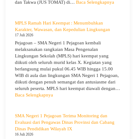
Kepemimpinan,
:
dan Takwa (JUS TOMAT) di…
Baca Selengkapnya
Pengabdian,
MPLS
dan
Ramah
Kepedulian
Hari
MPLS Ramah Hari Keempat : Menumbuhkan
Ke-
Karakter, Wawasan, dan Kepedulian Lingkungan
5
17 Juli 2026
dan
Pejagoan – SMA Negeri 1 Pejagoan kembali
Apel
melaksanakan rangkaian Masa Pengenalan
Kesadaran
Lingkungan Sekolah (MPLS) hari keempat yang
KORPRI
diikuti oleh seluruh murid kelas X. Kegiatan yang
berlangsung mulai pukul 06.45 WIB hingga 15.00
WIB di aula dan lingkungan SMA Negeri 1 Pejagoan,
diikuti dengan penuh semangat dan antusiasme dari
seluruh peserta. MPLS hari keempat diawali dengan…
:
Baca Selengkapnya
MPLS
Ramah
Hari
SMA Negeri 1 Pejagoan Terima Monitoring dan
Keempat
Evaluasi dari Pengawas Dinas Provinsi dan Cabang
:
Dinas Pendidikan Wilayah IX
Menumbuhkan
16 Juli 2026