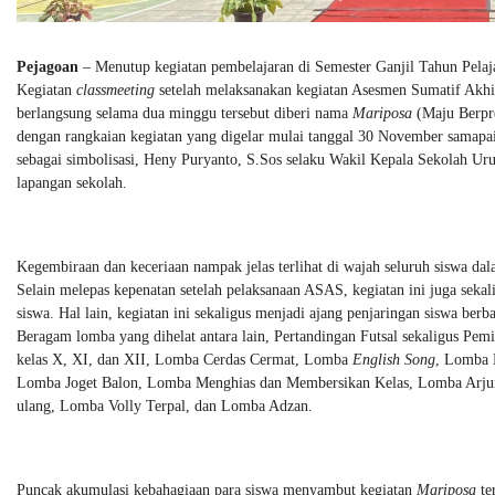
Pejagoan
– Menutup kegiatan pembelajaran di Semester Ganjil Tahun Pela
Kegiatan
classmeeting
setelah melaksanakan kegiatan Asesmen Sumatif Akh
berlangsung selama dua minggu tersebut diberi nama
Mariposa
(Maju Berpre
dengan rangkaian kegiatan yang digelar mulai tanggal 30 November samap
sebagai simbolisasi, Heny Puryanto, S.Sos selaku Wakil Kepala Sekolah 
lapangan sekolah.
Kegembiraan dan keceriaan nampak jelas terlihat di wajah seluruh siswa da
Selain melepas kepenatan setelah pelaksanaan ASAS, kegiatan ini juga sekali
siswa. Hal lain, kegiatan ini sekaligus menjadi ajang penjaringan siswa b
Beragam lomba yang dihelat antara lain, Pertandingan Futsal sekaligus Pe
kelas X, XI, dan XII, Lomba Cerdas Cermat, Lomba
English Song
, Lomba 
Lomba Joget Balon, Lomba Menghias dan Membersikan Kelas, Lomba Arjun
ulang, Lomba Volly Terpal, dan Lomba Adzan.
Puncak akumulasi kebahagiaan para siswa menyambut kegiatan
Mariposa
te