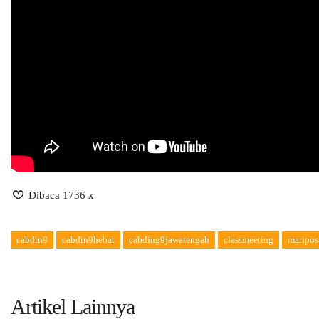
Dibaca 1736 x
cabdin9
cabdin9hebat
cabding9jawatengah
classmeeting
maripos
Artikel Lainnya