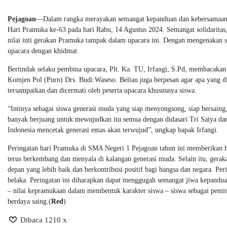
Pejagoan
—Dalam rangka merayakan semangat kepanduan dan kebersamaan,
Hari Pramuka ke-63 pada hari Rabu, 14 Agustus 2024. Semangat solidarita
nilai inti gerakan Pramuka tampak dalam upacara ini. Dengan mengenakan 
upacara dengan khidmat.
Bertindak selaku pembina upacara, Plt. Ka. TU, Irfangi, S.Pd, membacaka
Komjen Pol (Purn) Drs. Budi Waseso. Beliau juga berpesan agar apa yang d
tersampaikan dan dicermati oleh peserta upacara khususnya siswa.
“Intinya sebagai siswa generasi muda yang siap menyongsong, siap bersain
banyak berjuang untuk mewujudkan itu semua dengan didasari Tri Satya da
Indonesia mencetak generasi emas akan terwujud”, ungkap bapak Irfangi.
Peringatan hari Pramuka di SMA Negeri 1 Pejagoan tahun ini memberikan
terus berkembang dan menyala di kalangan generasi muda. Selain itu, gerak
depan yang lebih baik dan berkontribusi positif bagi bangsa dan negara. Pe
belaka. Peringatan ini diharapkan dapat menggugah semangat jiwa kepandua
– nilai kepramukaan dalam membentuk karakter siswa – siswa sebagai pemi
berdaya saing.(
Red
)
Dibaca 1210 x