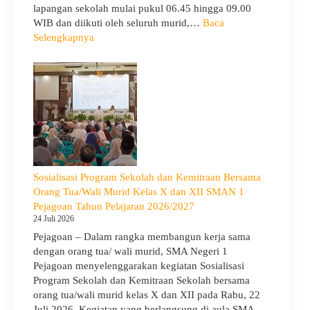
lapangan sekolah mulai pukul 06.45 hingga 09.00
WIB dan diikuti oleh seluruh murid,…
Baca
:
Selengkapnya
Peringati
Hari
Anak
Nasional
2026,
SMA
Negeri
1
Pejagoan
Sosialisasi Program Sekolah dan Kemitraan Bersama
Gelar
Orang Tua/Wali Murid Kelas X dan XII SMAN 1
Deklarasi
Pejagoan Tahun Pelajaran 2026/2027
Integritas
24 Juli 2026
dan
Pejagoan – Dalam rangka membangun kerja sama
Pembukaan
dengan orang tua/ wali murid, SMA Negeri 1
LDDK
Pejagoan menyelenggarakan kegiatan Sosialisasi
Program Sekolah dan Kemitraan Sekolah bersama
orang tua/wali murid kelas X dan XII pada Rabu, 22
Juli 2026. Kegiatan yang berlangsung di aula SMA