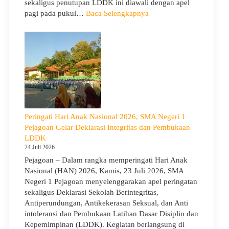
sekaligus penutupan LDDK ini diawali dengan apel
Cerah
:
pagi pada pukul…
Baca Selengkapnya
Penutupan
LDDK
SMA
Negeri
1
Pejagoan
Tahun
Ajaran
2026/2027:
Peringati Hari Anak Nasional 2026, SMA Negeri 1
Berjalan
Pejagoan Gelar Deklarasi Integritas dan Pembukaan
Khidmat
LDDK
24 Juli 2026
Pejagoan – Dalam rangka memperingati Hari Anak
Nasional (HAN) 2026, Kamis, 23 Juli 2026, SMA
Negeri 1 Pejagoan menyelenggarakan apel peringatan
sekaligus Deklarasi Sekolah Berintegritas,
Antiperundungan, Antikekerasan Seksual, dan Anti
intoleransi dan Pembukaan Latihan Dasar Disiplin dan
Kepemimpinan (LDDK). Kegiatan berlangsung di