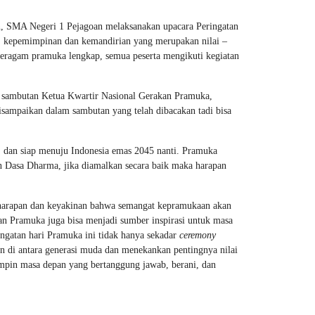
 SMA Negeri 1 Pejagoan melaksanakan upacara Peringatan
s, kepemimpinan dan kemandirian yang merupakan nilai –
seragam pramuka lengkap, semua peserta mengikuti kegiatan
n sambutan Ketua Kwartir Nasional Gerakan Pramuka,
isampaikan dalam sambutan yang telah dibacakan tadi bisa
g, dan siap menuju Indonesia emas 2045 nanti. Pramuka
n Dasa Dharma, jika diamalkan secara baik maka harapan
 harapan dan keyakinan bahwa semangat kepramukaan akan
an Pramuka juga bisa menjadi sumber inspirasi untuk masa
ringatan hari Pramuka ini tidak hanya sekadar
ceremony
n di antara generasi muda dan menekankan pentingnya nilai
mpin masa depan yang bertanggung jawab, berani, dan