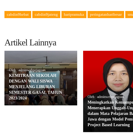
cabdin9hebat
cabdin9jateng
haripramuka
peringatanharibesar
sm
Artikel Lainnya
Oleh : adminwebpejagoan
KEMITRAAN SEKOLAH
DENGAN WALI SISWA
MENJELANG LIBURAN
SEMESTER GASAL TAHUN
Oleh : adminwebpejagoan
2023/2024
Meningkatkan Kemampu
Menerapkan Unggah-Un
dalam Mata Pelajaran B
Jawa dengan Model Pem
Project Based Learning