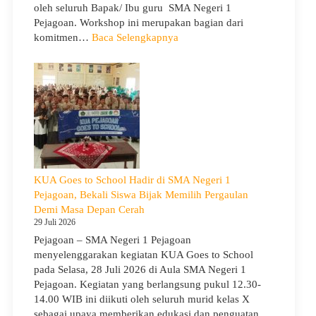
oleh seluruh Bapak/ Ibu guru SMA Negeri 1
Pejagoan. Workshop ini merupakan bagian dari
:
komitmen…
Baca Selengkapnya
Siap
Menghadapi
TKA:
SMA
Negeri
1
Pejagoan
Gelar
Workshop
KUA Goes to School Hadir di SMA Negeri 1
Penguatan
Pejagoan, Bekali Siswa Bijak Memilih Pergaulan
Kapasitas
Demi Masa Depan Cerah
Guru
29 Juli 2026
Pejagoan – SMA Negeri 1 Pejagoan
menyelenggarakan kegiatan KUA Goes to School
pada Selasa, 28 Juli 2026 di Aula SMA Negeri 1
Pejagoan. Kegiatan yang berlangsung pukul 12.30-
14.00 WIB ini diikuti oleh seluruh murid kelas X
sebagai upaya memberikan edukasi dan penguatan