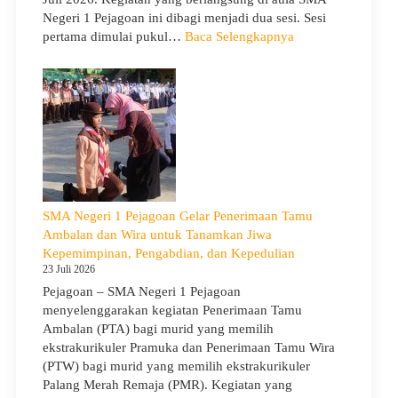
Negeri 1 Pejagoan ini dibagi menjadi dua sesi. Sesi
:
pertama dimulai pukul…
Baca Selengkapnya
Sosialisasi
Program
Sekolah
dan
Kemitraan
Bersama
Orang
Tua/Wali
Murid
SMA Negeri 1 Pejagoan Gelar Penerimaan Tamu
Kelas
Ambalan dan Wira untuk Tanamkan Jiwa
X
Kepemimpinan, Pengabdian, dan Kepedulian
dan
23 Juli 2026
XII
Pejagoan – SMA Negeri 1 Pejagoan
SMAN
menyelenggarakan kegiatan Penerimaan Tamu
1
Ambalan (PTA) bagi murid yang memilih
Pejagoan
ekstrakurikuler Pramuka dan Penerimaan Tamu Wira
Tahun
(PTW) bagi murid yang memilih ekstrakurikuler
Pelajaran
Palang Merah Remaja (PMR). Kegiatan yang
2026/2027