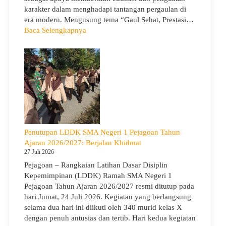
karakter dalam menghadapi tantangan pergaulan di
era modern. Mengusung tema “Gaul Sehat, Prestasi…
:
Baca Selengkapnya
KUA
Goes
to
School
Hadir
di
SMA
Negeri
1
Penutupan LDDK SMA Negeri 1 Pejagoan Tahun
Pejagoan,
Ajaran 2026/2027: Berjalan Khidmat
Bekali
27 Juli 2026
Siswa
Pejagoan – Rangkaian Latihan Dasar Disiplin
Bijak
Kepemimpinan (LDDK) Ramah SMA Negeri 1
Memilih
Pejagoan Tahun Ajaran 2026/2027 resmi ditutup pada
Pergaulan
hari Jumat, 24 Juli 2026. Kegiatan yang berlangsung
Demi
selama dua hari ini diikuti oleh 340 murid kelas X
Masa
dengan penuh antusias dan tertib. Hari kedua kegiatan
Depan