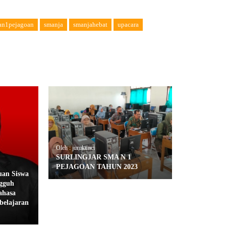
an1pejagoan
smanja
smanjahebat
upacara
Oleh : jurukunci
SURLINGJAR SMA N 1
PEJAGOAN TAHUN 2023
an Siswa
gguh
ahasa
belajaran