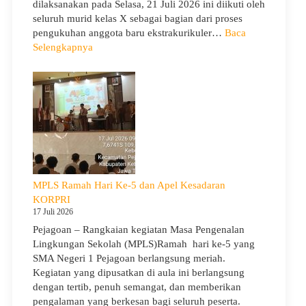
dilaksanakan pada Selasa, 21 Juli 2026 ini diikuti oleh
seluruh murid kelas X sebagai bagian dari proses
pengukuhan anggota baru ekstrakurikuler…
Baca
:
Selengkapnya
SMA
Negeri
1
Pejagoan
Gelar
Penerimaan
Tamu
Ambalan
dan
MPLS Ramah Hari Ke-5 dan Apel Kesadaran
Wira
KORPRI
untuk
17 Juli 2026
Tanamkan
Pejagoan – Rangkaian kegiatan Masa Pengenalan
Jiwa
Lingkungan Sekolah (MPLS)Ramah hari ke-5 yang
Kepemimpinan,
SMA Negeri 1 Pejagoan berlangsung meriah.
Pengabdian,
Kegiatan yang dipusatkan di aula ini berlangsung
dan
dengan tertib, penuh semangat, dan memberikan
Kepedulian
pengalaman yang berkesan bagi seluruh peserta.