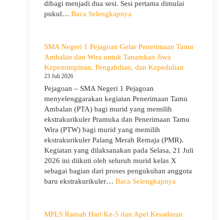
Pembukaan
dibagi menjadi dua sesi. Sesi pertama dimulai
LDDK
:
pukul…
Baca Selengkapnya
Sosialisasi
Program
Sekolah
SMA Negeri 1 Pejagoan Gelar Penerimaan Tamu
dan
Ambalan dan Wira untuk Tanamkan Jiwa
Kemitraan
Kepemimpinan, Pengabdian, dan Kepedulian
Bersama
23 Juli 2026
Orang
Pejagoan – SMA Negeri 1 Pejagoan
Tua/Wali
menyelenggarakan kegiatan Penerimaan Tamu
Murid
Ambalan (PTA) bagi murid yang memilih
Kelas
ekstrakurikuler Pramuka dan Penerimaan Tamu
X
Wira (PTW) bagi murid yang memilih
dan
ekstrakurikuler Palang Merah Remaja (PMR).
XII
Kegiatan yang dilaksanakan pada Selasa, 21 Juli
SMAN
2026 ini diikuti oleh seluruh murid kelas X
1
sebagai bagian dari proses pengukuhan anggota
Pejagoan
:
baru ekstrakurikuler…
Baca Selengkapnya
Tahun
SMA
Pelajaran
Negeri
2026/2027
1
MPLS Ramah Hari Ke-5 dan Apel Kesadaran