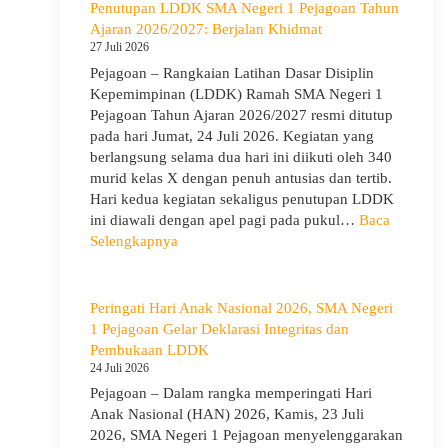
to
Penutupan LDDK SMA Negeri 1 Pejagoan Tahun
School
Ajaran 2026/2027: Berjalan Khidmat
Hadir
27 Juli 2026
di
Pejagoan – Rangkaian Latihan Dasar Disiplin
SMA
Kepemimpinan (LDDK) Ramah SMA Negeri 1
Negeri
Pejagoan Tahun Ajaran 2026/2027 resmi ditutup
1
pada hari Jumat, 24 Juli 2026. Kegiatan yang
Pejagoan,
berlangsung selama dua hari ini diikuti oleh 340
Bekali
murid kelas X dengan penuh antusias dan tertib.
Siswa
Hari kedua kegiatan sekaligus penutupan LDDK
Bijak
ini diawali dengan apel pagi pada pukul…
Baca
Memilih
:
Selengkapnya
Pergaulan
Penutupan
Demi
LDDK
Masa
SMA
Peringati Hari Anak Nasional 2026, SMA Negeri
Depan
Negeri
1 Pejagoan Gelar Deklarasi Integritas dan
Cerah
1
Pembukaan LDDK
Pejagoan
24 Juli 2026
Tahun
Pejagoan – Dalam rangka memperingati Hari
Ajaran
Anak Nasional (HAN) 2026, Kamis, 23 Juli
2026/2027:
2026, SMA Negeri 1 Pejagoan menyelenggarakan