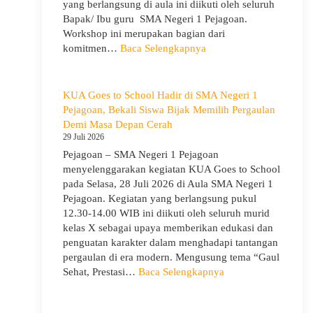
yang berlangsung di aula ini diikuti oleh seluruh
Bapak/ Ibu guru SMA Negeri 1 Pejagoan.
Workshop ini merupakan bagian dari
:
komitmen…
Baca Selengkapnya
Siap
Menghadapi
TKA:
KUA Goes to School Hadir di SMA Negeri 1
SMA
Pejagoan, Bekali Siswa Bijak Memilih Pergaulan
Negeri
Demi Masa Depan Cerah
1
29 Juli 2026
Pejagoan
Pejagoan – SMA Negeri 1 Pejagoan
Gelar
menyelenggarakan kegiatan KUA Goes to School
Workshop
pada Selasa, 28 Juli 2026 di Aula SMA Negeri 1
Penguatan
Pejagoan. Kegiatan yang berlangsung pukul
Kapasitas
12.30-14.00 WIB ini diikuti oleh seluruh murid
Guru
kelas X sebagai upaya memberikan edukasi dan
penguatan karakter dalam menghadapi tantangan
pergaulan di era modern. Mengusung tema “Gaul
:
Sehat, Prestasi…
Baca Selengkapnya
KUA
Goes