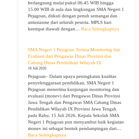
berlangsung mulai pukul 06.45 WIB hingga
15.00 WIB di aula dan lingkungan SMA Negeri 1
Pejagoan, diikuti dengan penuh semangat dan
antusiasme dari seluruh peserta. MPLS hari
:
keempat diawali dengan…
Baca Selengkapnya
MPLS
Ramah
Hari
SMA Negeri 1 Pejagoan Terima Monitoring dan
Keempat
Evaluasi dari Pengawas Dinas Provinsi dan
:
Cabang Dinas Pendidikan Wilayah IX
Menumbu
16 Juli 2026
Karakter,
Pejagoan– Dalam upaya peningkatan kualitas
Wawasan,
penyelenggaraan pendidikan, SMA Negeri 1
dan
Pejagoan menerima kunjungan monitoring dan
Kepedulia
evaluasi (monev) dari Pengawas Dinas Provinsi
Lingkung
Jawa Tengah dan Pengawas SMA Cabang Dinas
Pendidikan Wilayah IX Provinsi Jawa Tengah
pada Rabu, 15 Juli 2026. Kepala Sekolah SMA
Negeri 1 Pejagoan pun menyambut baik kegiatan
monev ini sebagai bentuk pendampingan dari…
:
Baca Selengkapnya