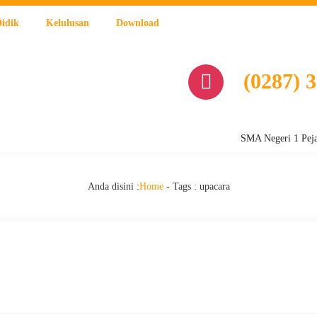
Didik
Kelulusan
Download
(0287) 
SMA Negeri 1 Pejagoan, 
Anda disini :
Home
- Tags :
upacara