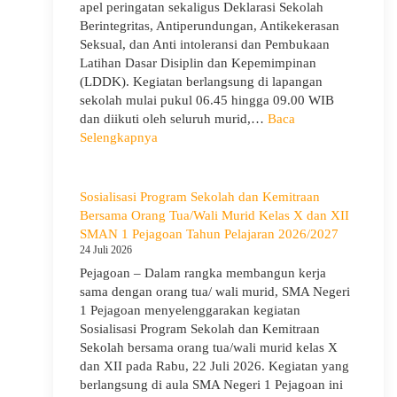
Berjalan
apel peringatan sekaligus Deklarasi Sekolah
Khidmat
Berintegritas, Antiperundungan, Antikekerasan
Seksual, dan Anti intoleransi dan Pembukaan
Latihan Dasar Disiplin dan Kepemimpinan
(LDDK). Kegiatan berlangsung di lapangan
sekolah mulai pukul 06.45 hingga 09.00 WIB
dan diikuti oleh seluruh murid,…
Baca
:
Selengkapnya
Peringati
Hari
Anak
Sosialisasi Program Sekolah dan Kemitraan
Nasional
Bersama Orang Tua/Wali Murid Kelas X dan XII
2026,
SMAN 1 Pejagoan Tahun Pelajaran 2026/2027
SMA
24 Juli 2026
Negeri
Pejagoan – Dalam rangka membangun kerja
1
sama dengan orang tua/ wali murid, SMA Negeri
Pejagoan
1 Pejagoan menyelenggarakan kegiatan
Gelar
Sosialisasi Program Sekolah dan Kemitraan
Deklarasi
Sekolah bersama orang tua/wali murid kelas X
Integritas
dan XII pada Rabu, 22 Juli 2026. Kegiatan yang
dan
berlangsung di aula SMA Negeri 1 Pejagoan ini