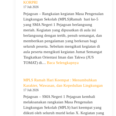
Pejagoan
KORPRI
Gelar
17 Juli 2026
Penerimaan
Pejagoan – Rangkaian kegiatan Masa Pengenalan
Tamu
Lingkungan Sekolah (MPLS)Ramah hari ke-5
Ambalan
yang SMA Negeri 1 Pejagoan berlangsung
dan
meriah. Kegiatan yang dipusatkan di aula ini
Wira
berlangsung dengan tertib, penuh semangat, dan
untuk
memberikan pengalaman yang berkesan bagi
Tanamkan
seluruh peserta. Sebelum mengikuti kegiatan di
Jiwa
aula peserta mengikuti kegiatan Jumat Semangat
Kepemimpina
Tingkatkan Orientasi Iman dan Takwa (JUS
Pengabdian,
:
TOMAT) di…
Baca Selengkapnya
dan
MPLS
Kepedulian
Ramah
Hari
MPLS Ramah Hari Keempat : Menumbuhkan
Ke-
Karakter, Wawasan, dan Kepedulian Lingkungan
5
17 Juli 2026
dan
Pejagoan – SMA Negeri 1 Pejagoan kembali
Apel
melaksanakan rangkaian Masa Pengenalan
Kesadaran
Lingkungan Sekolah (MPLS) hari keempat yang
KORPRI
diikuti oleh seluruh murid kelas X. Kegiatan yang