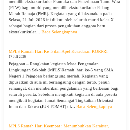
memilih ekstrakurikuler Pramuka dan Penerimaan Tamu Wira
Pejagoan
(PTW) bagi murid yang memilih ekstrakurikuler Palang
Tahun
Merah Remaja (PMR). Kegiatan yang dilaksanakan pada
Pelajaran
Selasa, 21 Juli 2026 ini diikuti oleh seluruh murid kelas X
2026/2027
sebagai bagian dari proses pengukuhan anggota baru
:
ekstrakurikuler…
Baca Selengkapnya
SMA
Negeri
1
MPLS Ramah Hari Ke-5 dan Apel Kesadaran KORPRI
Pejagoan
17 Juli 2026
Gelar
Pejagoan – Rangkaian kegiatan Masa Pengenalan
Penerimaan
Lingkungan Sekolah (MPLS)Ramah hari ke-5 yang SMA
Tamu
Negeri 1 Pejagoan berlangsung meriah. Kegiatan yang
Ambalan
dipusatkan di aula ini berlangsung dengan tertib, penuh
dan
semangat, dan memberikan pengalaman yang berkesan bagi
Wira
seluruh peserta. Sebelum mengikuti kegiatan di aula peserta
untuk
mengikuti kegiatan Jumat Semangat Tingkatkan Orientasi
Tanamkan
:
Iman dan Takwa (JUS TOMAT) di…
Baca Selengkapnya
Jiwa
MPLS
Kepemimpinan,
Ramah
Pengabdian,
Hari
MPLS Ramah Hari Keempat : Menumbuhkan Karakter,
dan