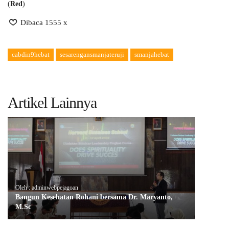
(
Red
)
Dibaca 1555 x
cabdin9hebat
sesarengansmanjateruji
smanjahebat
Artikel Lainnya
Oleh : adminwebpejagoan
Bangun Kesehatan Rohani bersama Dr. Maryanto,
M.Sc