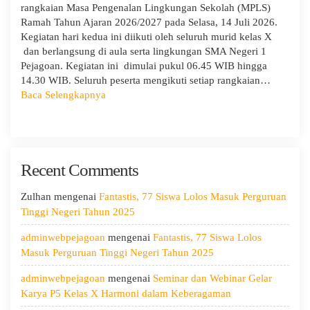
rangkaian Masa Pengenalan Lingkungan Sekolah (MPLS)
Ramah Tahun Ajaran 2026/2027 pada Selasa, 14 Juli 2026.
Kegiatan hari kedua ini diikuti oleh seluruh murid kelas X
dan berlangsung di aula serta lingkungan SMA Negeri 1
Pejagoan. Kegiatan ini dimulai pukul 06.45 WIB hingga
14.30 WIB. Seluruh peserta mengikuti setiap rangkaian…
:
Baca Selengkapnya
MPLS
Ramah
Hari
Kedua:
Recent Comments
Menggali
Potensi
Diri,
Zulhan
mengenai
Fantastis, 77 Siswa Lolos Masuk Perguruan
Menjaga
Tinggi Negeri Tahun 2025
Kesehatan,
adminwebpejagoan
mengenai
Fantastis, 77 Siswa Lolos
dan
Masuk Perguruan Tinggi Negeri Tahun 2025
Menumbuhkan
Kepedulian
adminwebpejagoan
mengenai
Seminar dan Webinar Gelar
Karya P5 Kelas X Harmoni dalam Keberagaman