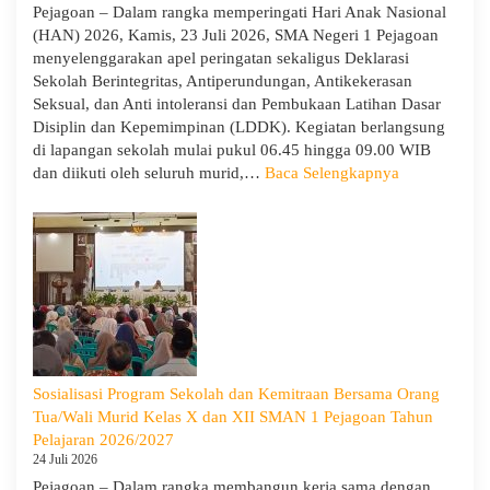
Pejagoan – Dalam rangka memperingati Hari Anak Nasional
(HAN) 2026, Kamis, 23 Juli 2026, SMA Negeri 1 Pejagoan
menyelenggarakan apel peringatan sekaligus Deklarasi
Sekolah Berintegritas, Antiperundungan, Antikekerasan
Seksual, dan Anti intoleransi dan Pembukaan Latihan Dasar
Disiplin dan Kepemimpinan (LDDK). Kegiatan berlangsung
di lapangan sekolah mulai pukul 06.45 hingga 09.00 WIB
:
dan diikuti oleh seluruh murid,…
Baca Selengkapnya
Peringati
Hari
Anak
Nasional
2026,
SMA
Negeri
1
Pejagoan
Sosialisasi Program Sekolah dan Kemitraan Bersama Orang
Gelar
Tua/Wali Murid Kelas X dan XII SMAN 1 Pejagoan Tahun
Deklarasi
Pelajaran 2026/2027
Integritas
24 Juli 2026
dan
Pejagoan – Dalam rangka membangun kerja sama dengan