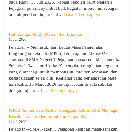
pada Rabu, 15 Juli 2026. Kepala Sekolah SMA Negeri 1
Pejagoan pun menyambut baik kegiatan monev ini sebagai
:
bentuk pendampingan dari…
Baca Selengkapnya
SMA
Negeri
1
Hari Ketiga MPLS: Meriah dan Edukatif
Pejagoan
16 Juli 2026
Terima
Pejagoan – Memasuki hari ketiga Masa Pengenalan
Monitoring
Lingkungan Sekolah (MPLS) tahun ajaran 2026/2027,
dan
suasana di SMA Negeri 1 Pejagoan terasa semakin semarak.
Evaluasi
Sebanyak 341 murid kelas X mengikuti rangkaian kegiatan
dari
yang dirancang untuk membangun karakter, wawasan, dan
Pengawas
kesiapsiagaan sejak dini. Kegiatan yang berlangsung pada
Dinas
hari Rabu, 15 Maret 2026 ini dipusatkan di aula sekolah
Provinsi
:
dengan tujuan…
Baca Selengkapnya
dan
Hari
Cabang
Ketiga
Dinas
MPLS:
MPLS Ramah Hari Kedua: Menggali Potensi Diri, Menjaga
Pendidikan
Meriah
Kesehatan, dan Menumbuhkan Kepedulian
Wilayah
dan
14 Juli 2026
IX
Edukatif
Pejagoan—SMA Negeri 1 Pejagoan kembali melaksanakan