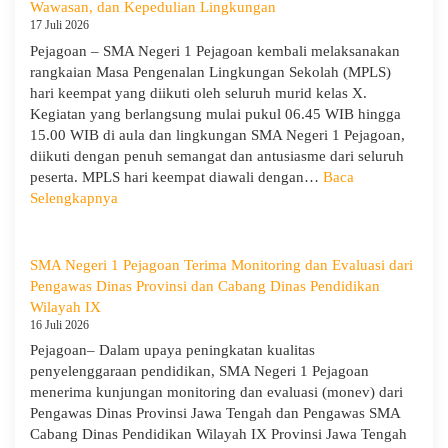
Ke-
Wawasan, dan Kepedulian Lingkungan
Kepedulian
5
17 Juli 2026
dan
Pejagoan – SMA Negeri 1 Pejagoan kembali melaksanakan
Apel
rangkaian Masa Pengenalan Lingkungan Sekolah (MPLS)
Kesadara
hari keempat yang diikuti oleh seluruh murid kelas X.
KORPRI
Kegiatan yang berlangsung mulai pukul 06.45 WIB hingga
15.00 WIB di aula dan lingkungan SMA Negeri 1 Pejagoan,
diikuti dengan penuh semangat dan antusiasme dari seluruh
peserta. MPLS hari keempat diawali dengan…
Baca
:
Selengkapnya
MPLS
Ramah
Hari
SMA Negeri 1 Pejagoan Terima Monitoring dan Evaluasi dari
Keempat
Pengawas Dinas Provinsi dan Cabang Dinas Pendidikan
:
Wilayah IX
Menumbuhkan
16 Juli 2026
Karakter,
Pejagoan– Dalam upaya peningkatan kualitas
Wawasan,
penyelenggaraan pendidikan, SMA Negeri 1 Pejagoan
dan
menerima kunjungan monitoring dan evaluasi (monev) dari
Kepedulian
Pengawas Dinas Provinsi Jawa Tengah dan Pengawas SMA
Lingkungan
Cabang Dinas Pendidikan Wilayah IX Provinsi Jawa Tengah