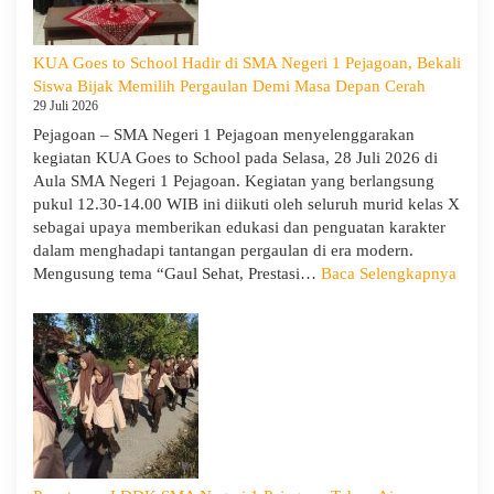
Pejagoan
Gelar
Workshop
KUA Goes to School Hadir di SMA Negeri 1 Pejagoan, Bekali
Penguatan
Siswa Bijak Memilih Pergaulan Demi Masa Depan Cerah
Kapasitas
29 Juli 2026
Guru
Pejagoan – SMA Negeri 1 Pejagoan menyelenggarakan
kegiatan KUA Goes to School pada Selasa, 28 Juli 2026 di
Aula SMA Negeri 1 Pejagoan. Kegiatan yang berlangsung
pukul 12.30-14.00 WIB ini diikuti oleh seluruh murid kelas X
sebagai upaya memberikan edukasi dan penguatan karakter
dalam menghadapi tantangan pergaulan di era modern.
:
Mengusung tema “Gaul Sehat, Prestasi…
Baca Selengkapnya
KUA
Goes
to
Scho
Hadir
di
SMA
Neger
1