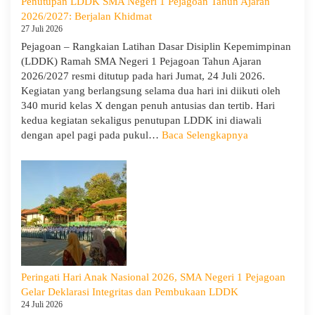
Penutupan LDDK SMA Negeri 1 Pejagoan Tahun Ajaran
Pejag
2026/2027: Berjalan Khidmat
Bekal
27 Juli 2026
Sisw
Pejagoan – Rangkaian Latihan Dasar Disiplin Kepemimpinan
Bijak
(LDDK) Ramah SMA Negeri 1 Pejagoan Tahun Ajaran
Memi
2026/2027 resmi ditutup pada hari Jumat, 24 Juli 2026.
Perga
Kegiatan yang berlangsung selama dua hari ini diikuti oleh
Demi
340 murid kelas X dengan penuh antusias dan tertib. Hari
Masa
kedua kegiatan sekaligus penutupan LDDK ini diawali
Depa
:
dengan apel pagi pada pukul…
Baca Selengkapnya
Cera
Penutupan
LDDK
SMA
Negeri
1
Pejagoan
Tahun
Ajaran
2026/2027:
Peringati Hari Anak Nasional 2026, SMA Negeri 1 Pejagoan
Berjalan
Gelar Deklarasi Integritas dan Pembukaan LDDK
Khidmat
24 Juli 2026