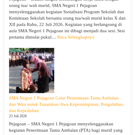
Pembukaan
orang tua/ wali murid, SMA Negeri 1 Pejagoan
LDDK
menyelenggarakan kegiatan Sosialisasi Program Sekolah dan
Kemitraan Sekolah bersama orang tua/wali murid kelas X dan
XII pada Rabu, 22 Juli 2026. Kegiatan yang berlangsung di
aula SMA Negeri 1 Pejagoan ini dibagi menjadi dua sesi. Sesi
:
pertama dimulai pukul…
Baca Selengkapnya
Sosialisasi
Program
Sekolah
dan
Kemitraan
Bersama
Orang
Tua/Wali
Murid
SMA Negeri 1 Pejagoan Gelar Penerimaan Tamu Ambalan
Kelas
dan Wira untuk Tanamkan Jiwa Kepemimpinan, Pengabdian,
X
dan Kepedulian
dan
23 Juli 2026
XII
Pejagoan – SMA Negeri 1 Pejagoan menyelenggarakan
SMAN
kegiatan Penerimaan Tamu Ambalan (PTA) bagi murid yang
1