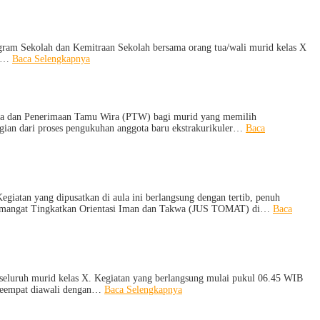
Pergaulan
2026/2027:
Demi
Berjalan
Masa
Khidmat
Depan
gram Sekolah dan Kemitraan Sekolah bersama orang tua/wali murid kelas X
Cerah
:
ul…
Baca Selengkapnya
Sosialisasi
Program
Sekolah
dan
Kemitraan
ka dan Penerimaan Tamu Wira (PTW) bagi murid yang memilih
Bersama
bagian dari proses pengukuhan anggota baru ekstrakurikuler…
Baca
Orang
Tua/Wali
Murid
Kelas
X
dan
atan yang dipusatkan di aula ini berlangsung dengan tertib, penuh
XII
at Semangat Tingkatkan Orientasi Iman dan Takwa (JUS TOMAT) di…
Baca
SMAN
1
Pejagoan
Tahun
Pelajaran
2026/2027
eluruh murid kelas X. Kegiatan yang berlangsung mulai pukul 06.45 WIB
:
 keempat diawali dengan…
Baca Selengkapnya
MPLS
Ramah