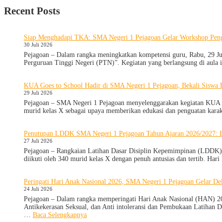
Recent Posts
Siap Menghadapi TKA: SMA Negeri 1 Pejagoan Gelar Workshop Peng
30 Juli 2026
Pejagoan – Dalam rangka meningkatkan kompetensi guru, Rabu, 29 J
Perguruan Tinggi Negeri (PTN)”. Kegiatan yang berlangsung di aula
KUA Goes to School Hadir di SMA Negeri 1 Pejagoan, Bekali Siswa
29 Juli 2026
Pejagoan – SMA Negeri 1 Pejagoan menyelenggarakan kegiatan KUA Goe
murid kelas X sebagai upaya memberikan edukasi dan penguatan kara
Penutupan LDDK SMA Negeri 1 Pejagoan Tahun Ajaran 2026/2027: B
27 Juli 2026
Pejagoan – Rangkaian Latihan Dasar Disiplin Kepemimpinan (LDDK) R
diikuti oleh 340 murid kelas X dengan penuh antusias dan tertib. Ha
Peringati Hari Anak Nasional 2026, SMA Negeri 1 Pejagoan Gelar D
24 Juli 2026
Pejagoan – Dalam rangka memperingati Hari Anak Nasional (HAN) 2026
Antikekerasan Seksual, dan Anti intoleransi dan Pembukaan Latihan 
:
…
Baca Selengkapnya